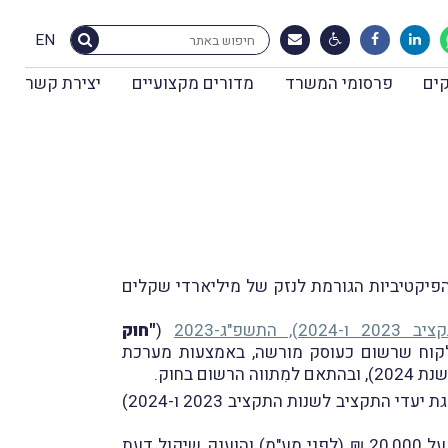
EN
ים
פרסומי המשרד
מדורים מקצועיים
יצירת קשר
החשבוניות הפיקטיביות הגורמת לנזק של מיליארדי שקלים
"ג-2023
(
"חוק
מס המוצאות ללקוח שרשום כעוסק מורשה, באמצעות מערכת
ביום 31.12.2024, וכפי שדיווחנו במבזק מס' 2112, פורסם ברשומות צו ההתייעלות הכלכלית (תיקוני חקיקה להשגת יעדי התקציב לשנות התקציב 2023 ו-2024)
בעקבות הצו, סכום חשבונית המס שלגבּיה נדרש לקבל מספר הקצאה לצורך ניכוי מס תשומות עמד בשנת 2025 על 20,000 ₪ (לפני מע"מ) והוענק שיקול דעת