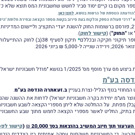
ר מקום בו קיים יסוד סביר לחשש שחשבונית המס תוצא שלא כדי
להודעתה הנוספת של הרשות בנושא,
לחצו כאן
.
או
"החוק"
) (
קישור לחוק
).
פר תיקוני חקיקה ובכללם
*
תיקון לסעיף 38(ב) לחו
דסה בע"מ
ב.זעאתרה הנדסה בע"מ
.
צר מע"מ יחידת בקרה חשבוניות ישראל) לדחות את ההשגה שהגי
ות בתיק, החליט לאשר מספרי הקצאה לחמש מתוך שבע החשבוניו
ערעור תוך חיוב המשיב בהוצאות בסך 20,000
₪
(
קישור לפס
קבעה, כי החשבוניות משַקפות עסקה אמיתית בין הצדדים הנכוני