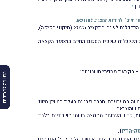
ן.
*
לחצו כאן
.
ביום 27.3.2025, וכפי שדיווחנו במבזק מס' 2123, פורסם ברשומות החוק להשגת יעדי התקציב וליישום המדיניות הכלכלית לשנת התקציב 2025 (תיקוני חקיקה),
ק ההתייעלות הכלכלית שלפיו הסכום החייב במספר הקצאה
הרשמה למבזקים
שה המערערת, חברה פרטית בעלת רישיון סיווג
ת, כך שהערעור מתמצה בשתי חשבוניות בלבד
ק-הדין
).
ם, העבודות בוצעו ואושרו על ידי כל הגורמים