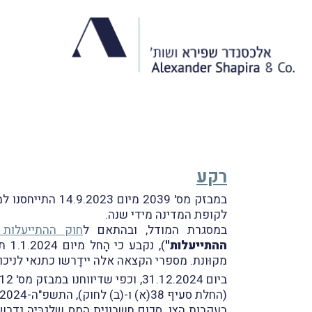
רקע
במבזק מס' 2039
לקופת המדינה מידי שנה.
במסגרת המודל, ובהתאם ל
חוק ההתייעלות הכלכ
ההתייעלות"
), 
מקוּונת. מספרי הקצאה אלה יידָרשו כתנאי לניכוי מס תשומות בעסקות ש
(החלת סעיף 38(א) ו-(ב) לחוק), התשפ"ה-2024 (