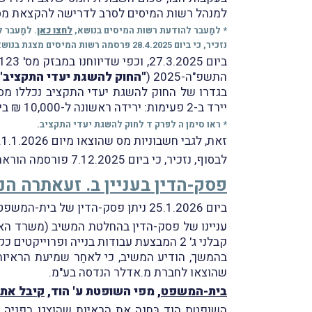
למנהל רשות המיסים לסרב לדרישה להקצאת מספ
* למַעבר להודעת רשות המיסים בנושא,
לחצו כאן
. למַעבר 
נזכיר, כי ביום 28.4.2025 פרסמה רשות המיסים מצגת בנושא "דרכי פעולת הספק והלקוח בעת סירוב בקשת מספר הקצאה ובחירת חלופת 'היפוך חיוב'". להורדת המצגת,
התשפ"ה-2025 (
"החוק להשגת יעדי התקציב"
בגדרו של החוק להשגת יעדי התקציב נכללו מס
יירד ב-2 פעימות: ירידה ראשונה ל-10,000 ₪ בינואר 2026; וירידה שנייה ל-5,000 ₪ ביוני 2026.
* ראו סימן ה לפרק ד לחוק להשגת יעדי התקציב.
זאת, לגבי חשבוניות מס שהוצאו מיום 1.1.2026.
לבסוף, נזכיר, כי ביום 7.12.2025 פורסמה הוראת ביצוע מס ערך מוסף מס' 1/2025 בנושא "מודל חשבוניות ישראל – הקצאת מספרי חשבוניות".
פסק-הדין בעניין ב. זעאתרה הנ
ביום 25.1.2026 ניתן פסק-הדין של בית-המשפט המחוזי בנוף הגליל-נצרת בעניין
עניינו של פסק-הדין בהחלטת המשיב (משרד האו
קבלני ג' 2 המבצעת עבודות בנייה ופרוייקטים כקבלן מפתח, על ההחלטה שלא ליתן מספרי הקצאה לשבע חשבוניות שהוציאה.
בהמשך, הודיע המשיב, כי לאחַר שמיעת הראי
שהוצאו לחברת מ.אדלר הנדסה בע"מ.
בית-המשפט
, מפי השופטת ע' הוד,
קיבל את ה
השופטת הוד בָּחנה את הראיות שהוצגו בפניה ו