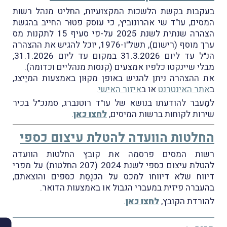
בעקבות בקשת הלשכות המקצועיות, החליט מנהל רשות
המסים, עו"ד שי אהרונוביץ, כי עוסק פטוּר החייב בהגשת
הצהרה שנתית לשנת 2025 על-פי סעיף 15 לתקנות מס
ערך מוסף (רישום), תשל"ו-1976, יוכל להגיש את ההצהרה
הנ"ל עד ליום 31.3.2026 במקום עד ליום 31.1.2026,
מבלי שיינקטו כלפיו אמצעים (קנסות מנהליים וכדומה).
את ההצהרה ניתן להגיש באופן מקוּון באמצעות המיַיצג,
ב
אתר האינטרנט
או ב
איזור האישי
.
למַעבר להודעתו בנושא של עו"ד רוטנברג, סמנכ"ל בכיר
שירות לקוחות ברשות המיסים,
לחצו כאן
.
החלטות הוועדה להטלת עיצום כספי
רשות המסים פרסמה את קובץ החלטות הוועדה
להטלת עיצום כספי לשנת 2024 (207 החלטות) על מפרי
דיווח שלא דיווחו למכס על הכנָסַת כספים והוצאתם,
בהעברה פיזית במעברי הגבול או באמצעות הדואר.
להורדת הקובץ,
לחצו כאן
.