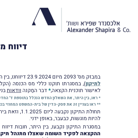
דיווח מ
במבזק מס' 2093 מיום 23.9.2024 דיווחנו, בין היתר, על פרסום כללי מס הכנסה (הקלות מס בהקצאת מניות לעובדים) (תיקון), התשפ"ד-2024 (
לתיקון
), במסגרתו תוקנו כללי מס הכנסה (הקלות 
לאישור תוכנית הקצאה,
*
דבר המַקנה
וודאות
בני
* ראו, בין היתר, את השאלון החדש הנכלל בתוספת ד' החד
** ראו בעניין זה את פסק-הדין של בית-המשפט המחוזי בנצ
להיות מוגשות, כבעבר, באופן ידני.
במסגרת התיקון נקבעו, בין היתר, חובות דיווח ביחס להקצאה ובכלל