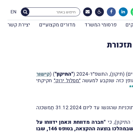
EN
ים
פרסומי המשרד
מדורים מקצועיים
יצירת קשר
תזכורת
"התיקון"
) (
קישור
ופן כזה שנקבע למעשה
"מסלול ירוק"
חקיקתי
*
תחולת התיקון נקבעה ליום 1.1.2025, וזאת ביחס לבקשה או דיווח שהוגשו (באופן מקוּון) ביום זה ואילך, כאשר תוכניות שהוגשו עד ליום 31.12.2024 תַמשכנה
"חברה מדווחת ונאמן ידווחו על
ההקצאה לפקיד השומה שאצלו מתנהל תיק הניכויים של החברה המדווחת, בתוך 120 ימים מסוף הרבעון שבמהלכו בוצעה ההקצאה, בטופס 146, שבו