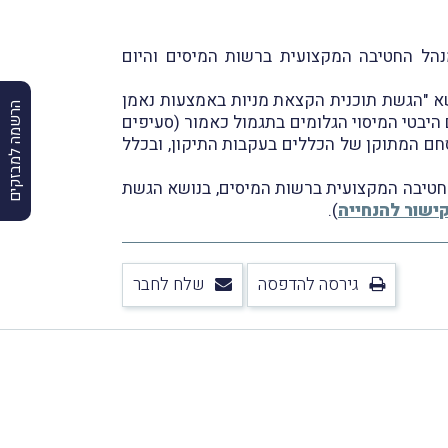
בנושא של רו"ח נדב נגר, אז מנהל החטיבה המקצועית ברשות המיסים והיום
ביום 9.12.2024, וכפי שדיווחנו במסגרת מבזק מס' 2103, פורסם חוזר מס הכנסה מס' 1/2024 בנושא "הגשת תוכנית הקצאת מניות באמצעות נאמן
הרשמה למבזקים
ם היבטי המיסוי הגלומים בתגמול כאמור (סעיפים
נוסחם המתוקן של הכללים בעקבות התיקון, ובכלל
חייתו של רו"ח אמיר דוידוב, מנהל החטיבה המקצועית ברשות המיסים, בנושא הגשת
ישור להנחייה
).
גירסה להדפסה
שלח לחבר