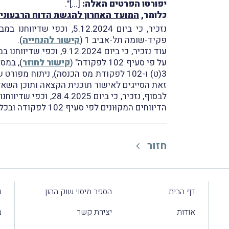
יפורטו הפרטים האלה:
[...]".
כלומר,
המועד האחרון להגשת הדוח הרבעוני של שנת 2025 (טופס 146) 
פקיד-שומה תל-אביב 1 (
קישור להנחייה
).
על פי סעיף 102 לפקודה" (
קישור לחוזר
), במס
3(ט) ו-102 לפקודת מס הכנסה), ניתוח
זאת הסייגים לאישור תוכנית הקצאה ותוכן השאלו
הדיווחים המקוּונים לפי סעיף 102 לפקודה ובכללם הדיווחים הרבעוניים (טופס 146) והדיווח השנתי (טופס 156) (
חזור
דף הבית
הספר מיסוי שוק ההון
ע
אודות
יצירת קשר
מ