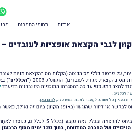
אודות
תחומי התמחות
מבזק
קוּון לגבי הקצאת אופציות לעובדים – 
מס בהקצאת מניות לעובדים), התשס"ג-2003 (
"הכללים"
) בא
גוד למצב המשפטי עד כה במסגרתו התוכניות היו נבחנות בדיעבד.
*
שה לכללים.
רת בעניין טל שוחט. למַעבר למבזק בנושא זה,
לחצו כאן
.
 זאת נקבע (בכלל 5 לכללים, כנוסחו לאחַר התיקון), כי