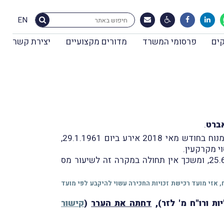
EN
ים
פרסומי המשרד
מדורים מקצועיים
יצירת קשר
ברט
.
עניינו של פסק-הדין בטענת העוררת לפיה יום הרכישה של זכויות החכירה במקרקעין בתל-אביב שמכר בעלהּ המנוח בחודש מאי 2018 אירע ביום 29.1.1961,
המשיב (מנהל מיסוי מקרקעין תל-אביב), לעומת זאת, טוען, כי יום הרכישה של הזכויות בידי המנוח הינו 25.6.1970, ומשכך אין תחולה במקרה זה לשיעור מס
ח, אזי מועד רכישת זכויות החכירה עשוי להיקבע לפי מועד
ת ורו"ח מ' לזר),
דחתה את הערר
(
קישור