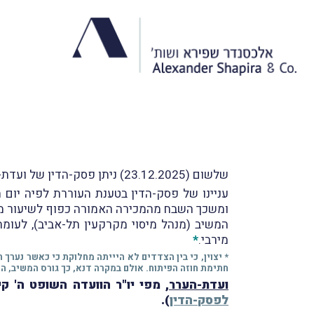
שלשום (23.12.2025) ניתן פסק-הדין של ועדת-ערר מיסוי מקרקעין שליד בית-המשפט המחוזי בתל-אביב בעניין
ומשכך השבח מהמכירה האמורה כפוף לשיעור מס שבח מירבי (ה
מירבי.
*
* יצוין, כי בין הצדדים לא היייתה מחלוקת כי כאשר נערך 
חתימת חוזה הפיתוח. אולם במקרה דנא, כך גורס המשיב, המ
ועדת-הערר
, מפי יו"ר הוועדה השופט ה' ק
לפסק-הדין
).