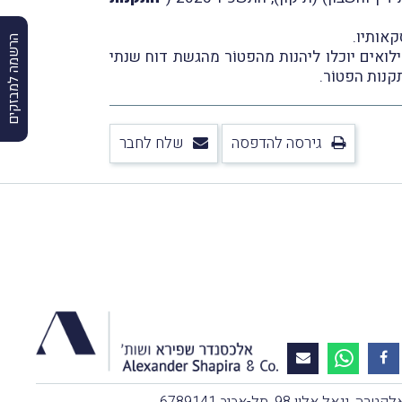
קאותיו.
הרשמה למבזקים
לואים יוכלו ליהנות מהפטוֹר מהגשת דוח שנתי
קנות הפטוֹר.
גירסה להדפסה
שלח לחבר
, יגאל אלון 98, תל-אביב 6789141