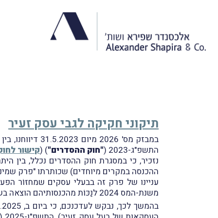
תיקוני חקיקה לגבי עסק זעיר
התשפ"ג-2023 (
"חוק ההסדרים"
) (
קישור לחוק
נזכיר, כי במסגרת חוק ההסדרים נכלל, בין הית
ההכנסה במקרים מיוחדים) שכותרתו "פרק שמיני 
משנת-המס 2024 לנַכּוֹת מהכנסותיהם הוצאה בשיעור של 30% מהמחזוֹר, חֶלף ניכוי הוצאות בפועל.
העסקאות של בעל עסק זעיר), התשפ"ו-2025 (