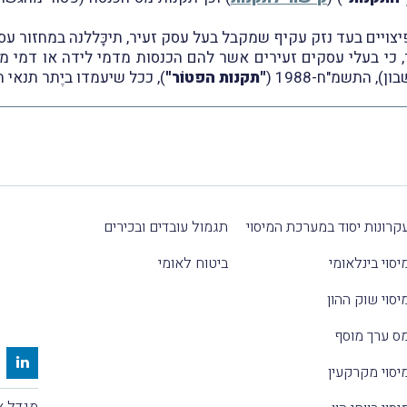
יצויים בעד נזק עקיף שמקבל בעל עסק זעיר, תיכָּללנה במחזור עס
, כי בעלי עסקים זעירים אשר להם הכנסות מדמי לידה או דמי מי
 התשמ"ח-1988 (
"תקנות הפטוֹר"
), ככל שיעמדו ביֶתר תנאי ת
קרונות יסוד במערכת המיסוי
תגמול עובדים ובכירים
יסוי בינלאומי
ביטוח לאומי
יסוי שוק ההון
ס ערך מוסף
יסוי מקרקעין
מגדל אלקטרה