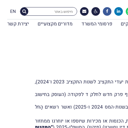
EN
ים
פרסומי המשרד
מדורים מקצועיים
יצירת קשר
במבזק מס' 2026 מיום 31.5.2023 דיווחנו, בין היתר, על פרסום חוק ההתייעלות הכלכלית (תיקוני חקיקה להשגת יעדי התקציב לשנות התקציב 2023 ו־2024),
סף פרק חדש לחלק ד לפקודה (העוסק בחישוב
עניינו של פרק זה בבעלי עסקים שמחזוֹר הפעילות שלהם אינו עולה על התקרה שנקבעה בחוק (120 אלף ₪ בשנות-המס 2024 ו-2025) ואשר רשאים הָחל
 (קביעת סוגי עסקאות, הכנסות או מכירות שיוספו או יוחרגו ממחזור
וחשבון) (תיקון), התשפ"ו-2025 (
"התקנות