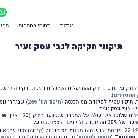
אודות
תחומי התמחות
מבזק
תיקוני חקיקה לגבי עסק זעיר
 ההסדרים
).
ר, תיקון עקיף לפקודת מס הכנסה (
תיקון מס' 265
) שבגדרו נו
– בעל עסק זעיר".
בהמשך לכך, נבקש לעדכנכם, כי ביום ב, 22.12.2025, פורסמו ברשומות תקנות מס הכנסה
"התקנות"
) (
קישור לתקנות
) וכן תקנות מס הכנסה (פטור מהגשת דין 