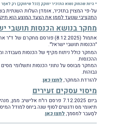
* היות שהחוק נשוא התזכיר יחוקק (ככל שיחוקק) רק לאחַר תחילת שנת 2026, ולאור סעיף התחולה, הוא צפוי לחול באופן רטרואקטיבי ע
על-פי המצוין בתזכיר, אומדן העלות השנתית בשנת 2026 של הריוּוח המוצע היא 4.25 מיליארד ₪ ו-5 מיליארד ₪ בשנים שלאחר מכן, תוך שב
התקציבי שנועד לממן את הצעד המוצע הוא תיקון לח
מחקר בנושא הכנסות תושבי יש
אתמול (8.12.2025) פורסם מחקרם
"הכנסות תושבי ישראל".
המחקר כולל ניתוח מקיף של הכנסות מעבודה ומ
ההכנסות.
המחקר מבוסס על נתוני הכנסות ותשלומי מסים ש
גבוהות.
להורדת המחקר,
לחצו כאן
.
מיסוי עסקים זעירים
ביום 7.12.2025 פרסם רו"ח אלישי
תיאומי מס ודגשים לסוף שנה ביחס למודל המיסו
למַעבר למסמך,
לחצו כאן
.