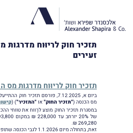
תזכיר חוק לריוּוח מדרגות 
זעירים
תזכיר חוק לריוּוח מדרגות מס ה
מס הכנסה (
"תזכיר החוק"
או
"התזכיר"
) (
קישור
269,280 ₪.
זאת, בתחולה מיום 1.1.2026 לגבי הכנסה שתופק או תצָמח משנת-המס 2026 ואילך.