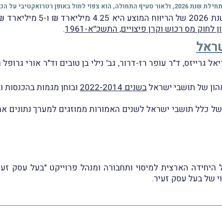
ל הכנסות מתחילת שנת 2026.
טווח הארוך
וק מס רכוש וקרן פיצויים, התשכ''א-1961
.
ראל
 של ד"ר אריאל גרייזס, ד"ר עופר רז-דרור, גב' נילי בן טובים וד"ר אור
הון של תושבי ישראל
בשנים 2022-2014
ובוחן מגמות בהכנסות 
ל כלל תושבי ישראל לשנים האמורות ממוזגים למערך נתונים אחי
ב ממן, מנהל היחידה הארצית למיסוי ותחבורה ומנהל פרוייקט "בעל עס
י של בעל עסק זעיר.