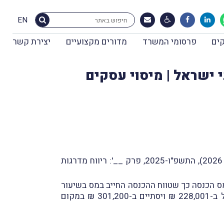
EN
ים
פרסומי המשרד
מדורים מקצועיים
יצירת קשר
 ישראל | מיסוי עסקים
ביום א, 7.12.2025, פורסם תזכיר חוק ההתייעלות הכלכלית (תיקוני חקיקה להשגת יעדי התקציב לשנת התקציב 2026), התשפ"ו-2025, פרק __': ריווח מדרגות
 טווחי ההכנסה החָלים על הכנסה מיגיעה אישית לפי סעיף 121(ב) לפקודת מס הכנסה כך שטווח ההכנסה החייב במס בשיעור
של 20% יורחב עד 228,000 ₪ במקום 193,800 ₪ וטווח ההכנסה החייב במס בשיעור של 31% יורחב כך שיחל ב-228,001 ₪ ויסתיים ב-301,200 ₪ במקום