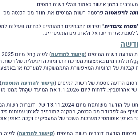
תה לויפאסנה
מטרה ציבורית"
ופירוט התבחינים המהותיים לבחינת פעילות למטר
לטובת אזרחי ישראל ולארגונים הומניטריים.
חדשה
קישור להודעה
 קבלות על תרומות המאפשרת התממשקות למערכת או באמצעות 
קישור להודעה הנוספת
)
המצב הביטחוני, החליט מנהל רשות מסים, עו"ד שי אהרונו
לפיה עמותות וארגונים המחזיקים באישור לפי סעיף 46 לפקודת מס הכנסה, המַקנה לתורמ
 באופן אוטומטי למערכות השכר של המעסיקים ויזַכה באופן אוטו
קישור להודעה
) לפיה ת