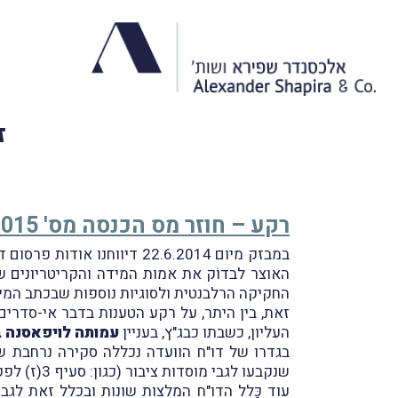
ז
רקע – חוזר מס הכנסה מס' 9/2015 בנושא "קוים מנחים להחלת סעיף 64 לפקודת מס הכנסה"
במבזק מיום 22.6.2014 דיווחנו אודות פרסום דו"ח הוועדה (
החקיקה הרלבנטית ולסוגיות נוספות שבכתב המינו
העליון, כשבתו כבג"ץ, בעניין
עמותה לויפאסנה ב
שנקבעו לגבי מוסדות ציבור (כגון: סעיף 3(ז) לפקודה וכו') ושל דין מַשווה.
עוד כָּלל הדו"ח המלצות שונות ובכלל זאת לגב