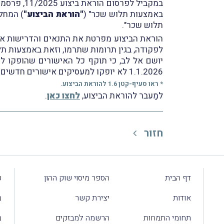
באמצעות תלוש שכר" (
"הוראת הביצוע"
) המחל
תלוש שכר".
לפקודה, בגין תרומות שתרמו, וזאת באמצעות ת
1.1.2026 לא יופקו למעסיקים אישורים חדשים.
* ראו סעיף-קטן 1.6 להוראת הביצוע.
למַעבר להוראת הביצוע,
לחצו כאן
.
חזור
דף הבית
הספר מיסוי שוק ההון
ע
אודות
יצירת קשר
מ
תחומי התמחות
הרשמה למבזקים
מ