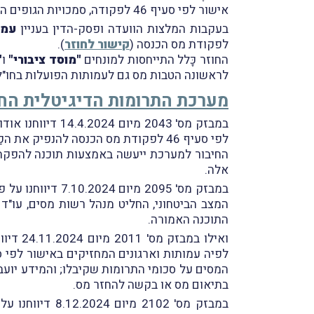
אישור לפי סעיף 46 לפקודה, סמכויות הגופים המעורבים במתן אישור כאמור ונהלי רשות המסים.
בעקבות המלצות הוועדה ופסק-הדין בעניין
עמו
לפקודת מס הכנסה (
קישור לחוזר
).
החוזר כָּלל התייחסות למונחים
"מוסד ציבורי"
ו
"
לראשונה הטבות מס גם לעמותות הפועלות בחו"ל 
מערכת התרומות הדיגיטלית ה
במבזק מס' 2043 מיום 14.4.2024 דיווחנו אודות הודעת רשות המיסים (
לפי סעיף 46 לפקודת מס הכנסה להנפיק את הקַבָּלות לתורמים באמצעות מערכת התרומות הדיגיטלית של רשות המסים.
החיבור למערכת ייעשה באמצעות תוכנה להפקת
אלה.
במבזק מס' 2095 מיום 7.10.2024 דיווחנו על פרסום הודעה נוספת של רשות המיסים (
התוכנה האמורה.
ואילו במבזק מס' 2011 מיום 24.11.2024 דיווחנו על הודעה משותפת מיום 13.11.2024 של דוברוּת רשות המיסים ודוברוּת משרד האוצר (
המסים על סכומי התרומות שקיבלו; והמידע יועבר
בתיאום מס או בקשה להחזר מס.
במבזק מס' 2102 מיום 8.12.2024 דיווחנו על פרסום הודעת דוברוּת רשות המיסים (