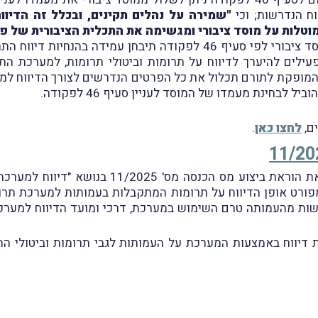
וח הנדרשות; וכי
"שמירה על נהלים תקינים, ובכלל זה הדיו
מוטלות על מוסד ציבורי ומגשימה את התכלית הציבורית של פע
עוד צוין בתוספת, כי בבחינת בקשות לאישור מוסד ציבורי לפי סעיף 46 ל
וסדות ציבוריים פעילים להיערך לדיווח על תרומות וביטולי תרומות, למע
 תרומה המופקת לתורם תכלול את כל הפרטים הנדרשים לצורך הדיווח 
לבחינת מעמדו של המוסד לעניין סעיף 46 לפקודה.
ם,
לחצו כאן
.
פורט אופן הדיווח על תרומות המתקבלות בעמותות למערכת תרו
שות מהעמותה טרם השימוש במערכת, דרכי ומועד הדיווח למערכת,