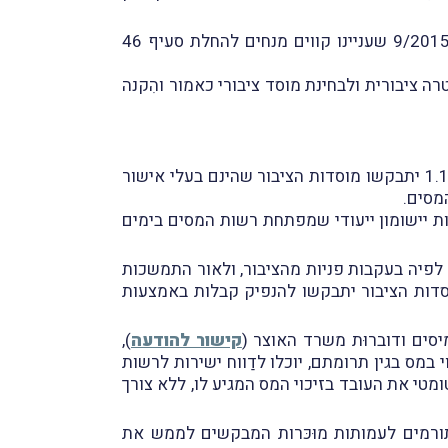
פרסמה רשות המיסים את חוזר מס הכנסה מס' 9/2015 שעניינו קווים מנחים להחלת סעיף 46
ה ציבורית ולבחינת מוסד ציבורי כאמור והִקנה
) לפיה הָחל מיום 1.1.2025 יתבקשו מוסדות הציבור שהינם בעלי אישור
יישומון ייעודי שמפתחת רשות המסים בימים
 לפיה בעקבות פניות מהציבור, ולאור התמשכות
ביץ, לדחות ליום 1.1.2026 את המועד שהָחל ממנו מוסדות הציבור יתבקשו להנפיק קבלות באמצעות
קישור להודעה
),
ים לאותן עמותות זיכוי במס בגין תרומתם, יוכלו לדַווח ישירות לרשות
מטי את העובד בזיכוי המס המגיע לו, ללא צורך
ורמים לעמותות מוּכּרות המבקשים לממש את