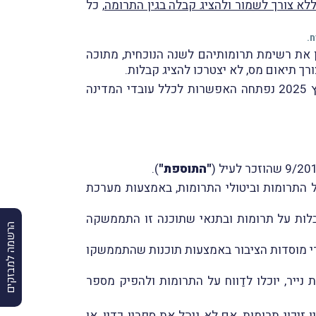
לא צורך לשמור ולהציג קבלה בגין התרומה
, כל
ח.
ון את רשימת תרומותיהם לשנה הנוכחית, מתוכה
רך תיאום מס, לא יצטרכו להציג קבלות.
) לפיה בחודש מרץ 2025 נפתחה האפשרות לכלל עובדי המדינה
"התוספת"
).
 המחזיקות באישור לפי סעיף 46 לפקודה תידָרשנה, הָחל ביום 1.1.2026, לדַווח על התרומות וביטולי התרומות, באמצעות מערכת
בלות על תרומות ובתנאי שתוכנה זו התממשקה
הרשמה למבזקים
די מוסדות הציבור באמצעות תוכנות שהתממשקו
יר, יוכלו לדַווח על התרומות ולהפיק מספר
ד ציבורי את מעמדו לעניין זיכוי תרומות, אם לא ניהל את ספריו כדין, או