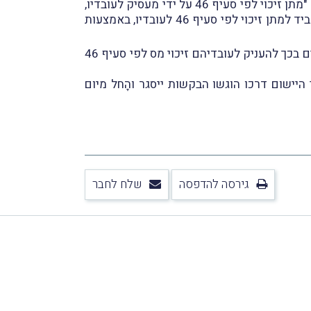
במקביל לפרסום הוראת ביצוע 11/2025, פרסמה רשות המיסים את הוראת ביצוע מס הכנסה מס' 12/2025 בנושא "מתן זיכוי לפי סעיף 46 על ידי מעסיק לעובדיו,
בנושא "אישור למעביד למתן זיכוי לפי סעיף 46 לעובדיו, באמצעות
הוראת הביצוע מפרטת את התנאים והדרישות אשר יחולו הָחל מיום פרסומה על-מנת לאפשר למעסיקים המעוניינים בכך להעניק לעובדיהם זיכוי מס לפי סעיף 46
, כי תוקף כל האישורים שהופקו למעסיקים מכוח הוראת ביצוע 7/2012 יפוג ביום 31.12.2025 וכי היישום דרכו הוגשו הבקשות ייסגר והָחל מיום
גירסה להדפסה
שלח לחבר