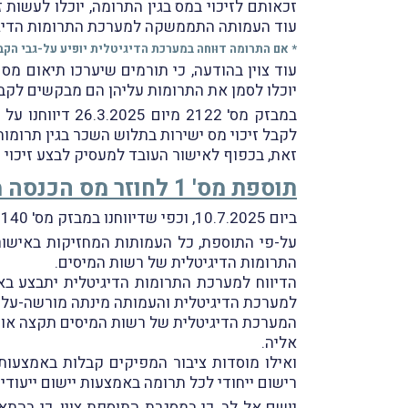
זכאותם לזיכוי במס בגין התרומה, יוכלו לעשות
עוד העמותה התממשקה למערכת התרומות הדיגי
* אם התרומה דוּוחה במערכת הדיגיטלית יופיע על-גבי הקב
עוד צוין בהודעה, כי תורמים שיערכו תיאום מס
יוכלו לסמן את התרומות עליהן הם מבקשים לקבל ז
במבזק מס' 2122 מיום 26.3.2025 דיווחנו על פרסום הודעת רשות המיסים (
לקבל זיכוי מס ישירות בתלוש השכר בגין תרומ
זאת, בכפוף לאישור העובד למעסיק לבצע זיכוי
תוספת מס' 1 לחוזר מס הכנסה מס' 9/2015
ביום 10.7.2025, וכפי שדיווחנו במבזק מס' 2140, פרסמה רשות המיסים את תוספת מס' 1 לחוזר מס הכנסה מס' 9/2015 שהוזכר לעיל (
התרומות הדיגיטלית של רשות המיסים.
הדיווח למערכת התרומות הדיגיטלית יתבצע בא
למערכת הדיגיטלית והעמותה מינתה מורשה-על ל
המערכת הדיגיטלית של רשות המיסים תקצה אוטו
אליה.
ואילו מוסדות ציבור המפיקים קבלות באמצעות
רישום ייחודי לכל תרומה באמצעות יישום ייעודי.