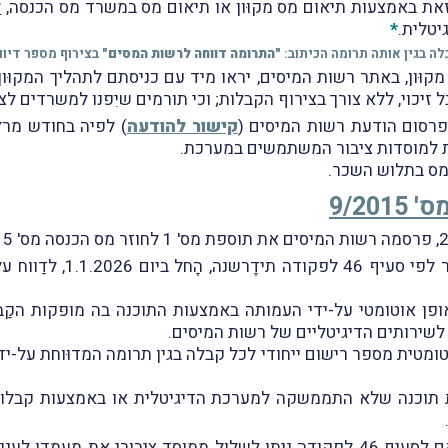
 זאת באמצעות תיאום מס מקוּון או תיאום מס במשרד מס הכנסה,
ל
טלית.
*
לה בגין אותה תרומה הכיתוב:
"התרומה דווחה לרשות המסים"
בצירוף מספר דיוו
 מקוּון, באתר רשות המיסים, יראו מיד עם כניסתם לתהליך המקוּ
יכוי, ללא צורך בצירוף הקבלות; וכי תורמים שיִפנו למשרדים לצו
קישור להודעה
ות למוסדות ציבור המשתמשים במערכת.
 מס בתלוש השכר.
על-פי התוספת, כל העמותות
ופן אוטומטי על-ידי העמותה באמצעות התוכנה בה מופקות הקַ
שירותים הדיגיטליים של רשות המיסים.
מטית מספר רישום ייחודי לכל קבלה בגין תרומה המדוּוחת על-י
 תוכנה שלא התממשקה למערכת הדיגיטלית או באמצעות קבלות ני
יושם אל לב, כי במסגרת התוספת צוין, כי בהתאם לסעיף 46 לפקודה ניתן לשלול ממוס