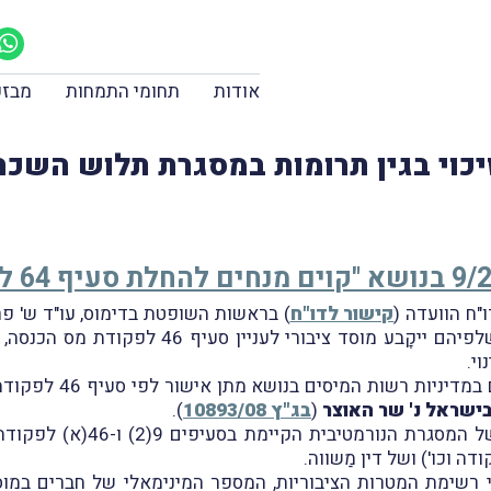
אודות
תחומי התמחות
מבזק
יכוי בגין תרומות במסגרת תלוש השכר
קישור לדו"ח
האוצר לבדוֹק את אמות המידה והקריטריונים שלפי
י.
זאת, בין היתר, על רק
ישראל נ' שר האוצר
(
בג"ץ 10893/08
).
בגדרו של דו"ח הוועדה נכללה 
י רשימת המטרות הציבוריות, המספר המינימאלי של חברים במוסד