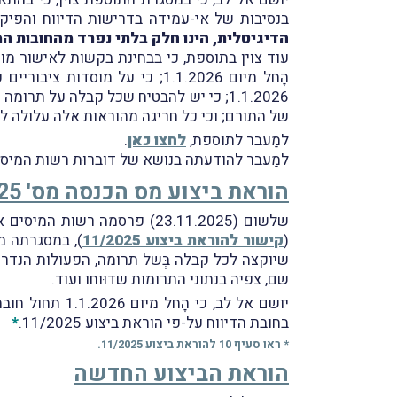
בנסיבות של אי-עמידה בדרישות הדיווח והפיק
הדיגיטלית, הינו חלק בלתי נפרד מהחובות ה
הָחל מיום 1.1.2026; כי על מ
1.1.2026; כי יש להבטיח שכל קבלה על
של התורם; וכי כל חריגה מהוראות אלה עלולה להוביל 
למַעבר לתוספת,
לחצו כאן
.
למַעבר להודעתה בנושא של דוברוּת רשות המיסי
הוראת ביצוע מס הכנסה מס' 11/2025
שלשום (23.11.2025) פרסמה רשות המיסים את הוראת ביצוע מס הכנסה מס' 11/2025 בנושא "דיווח למערכת 'תרומות ישראל'" (
(
קישור להוראת ביצוע 11/2025
), במסגרתה מ
שיוקצה לכל קבלה בְּשל תרומה, הפעולות הנדר
שם, צפיה בנתוני התרומות שדוּוחו ועוד.
בחובת הדיווח על-פי הוראת ביצוע 11/2025.
*
* ראו סעיף 10 להוראת ביצוע 11/2025.
הוראת הביצוע החדשה