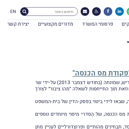
EN
ים
פרסומי המשרד
מדורים מקצועיים
יצירת קשר
) בראשות השופטת בדימוס, עו"ד ש' פריש, שמונתה (בחודש דצמבר 2013) על-ידי שר
הם ייקָבע מוסד ציבורי לעניין סעיף 46 לפקודת מס הכנסה, וזאת תוך התייחסות לשאלה "מהו ציבור" לצורך
ע הטענות בדבר אי-סדרים במדיניות רשות המיסים בנושא מתן אישור לפי סעיף 46 לפקודה, שבאו לידי ביטוי בפסק-הדין של בית-המשפט
סקירה נרחבת של המסגרת הנורמטיבית הקיימת בסעיפים 9(2) ו-46(א) לפקודת מס הכנסה, של הֶסדרי מיסוי מיוחדים נוספים
, תבחינים מהותיים ופרוצדורליים לעניין מתן