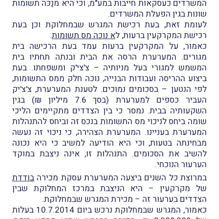
המשרדים כעסקאות חייבות במע"מ, וכי היא מנַכּה תשומות
שונות בגין הפעלת המשרדים.
לעומת זאת, בעת רכישת המגרש שבמחלוקת וכן בעת
רכישת המקרקעין ברעות, ל
א נוכה מס תשומות
.
כאמור, על המקרקעין ברעות עמד בעת הרכישה בית
מגורים. המערערת הרסה את הבית ובנתה תחתיו בית
המשמש למגורי בעל מניותיה – צ'צי'ק ומשפחתו. בעת
ביצוע ההריסה ועבודות הבנייה, נוכה חלק ממס התשומות,
לפי הנטען – בסכומים נמוכים. לטענת המערערת, צ'צ'יק
העביר כספים למערערת (בסך 7.6 מיליון ₪) בגין
השקעותיה בבית. נמסר כי בין הצדדים מתקיימים הליכי
שומה ביחס לניכוי מס התשומות בנכס זה וביחס להתנהלות
המערערת בעניינו. המערערת הצהירה, כי ניכוי זה נעשה
מבחינתה בטעות, וכי היא הודיעה למשיב כי היא נכונה
להשיב את הסכומים. התנהלות זו, אינה ניצבת במוקד
הערעור הנוכחי.
במרוצת כל השנים ביצעה המערערת עסקת מכירה
בודדת
של מקרקעין – היא הניצבת במרכז המחלוקת שבין
הצדדים בערעור זה – מכירת המגרש שבמחלוקת.
כאמור, המגרש שבמחלוקת נרכש ביום 10.7.2014 בעלות