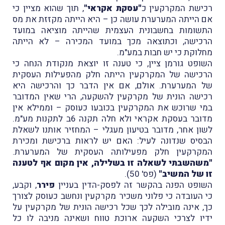
רכישת המקרקעין כ
"עסקת אקראי"
, תוך שהוא מציין כי
אם הייתה המערערת עושה כן – היא הייתה מקזזת את מס
התשומות בחשבונית העצמית שהייתה מוציאה במועד
הרכישה, וכתוצאה מכך במועד המכירה – לא הייתה
מחלוקת כי יש חבות במע"מ.
השופט גורמן ציין, כי טענה זו יוצאת מנקודת הנחה כי
הרכישה של המקרקעין הייתה חלק מהפעילות העסקית
של המערערת. אולם, אם אין הדבר כך והרכישה היא
רכישה הונית של מקרקעין להשקעה, הרי שאין המדובר
במי שרוכש את המקרקעין בכובעו כעוסק – וממילא אין
מדובר בעסקת אקראי ולא חלה תקנה 6ב לתקנות מע"מ.
לשון אחר, מדובר בטיעון מעגלי – המחזיר אותנו לשאלת
הבסיס שנדונה לעיל: האם יש לראות ברכישת ומכירת
המקרקעין חלק מפעילותה העסקית של המערערת.
"משהשבתי לשאלה זו בשלילה, אין מקום אף לטענה
זו של המשיב"
(פס' 50).
השופט הפנה בהקשר זה לפסק-הדין בעניין
פירר
, וקבע,
כי העובדה כי פלוני משכיר מקרקעין ונחשב כעוסק לצורך
כך, אינה מובילה לכך שכל רכישה הונית של מקרקעין על
ידיו לצרכי השקעה ארוכת טווח ושאינה מניבה לו כל