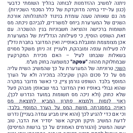
ניתנה למשיב ההזדמנות לבוחנה בהליך השומתי כדבעי
(כגון על-ידי בחינה מדוקדקת של כלל הסכמי השכירות).
מה גם שאותה טענה עומדת בניגוד להתנהלותה אורכת
השנים של המערערת ביחס למשרדים, לגביהם ניכתה מס
תשומות ברכישה והוציאה חשבוניות בגין ההשכרה. עם
זאת, השופט הוסיף, כי פעילותה הנדל"נית של המערערת
אכן מצומצמת ומוגבלת באופייה ואין המדובר בחברת נדל"ן
לה פעילות ענפה ומובהקת, ולעניין זה ניתן משקל מסוים
בשאלות שנבחנו לעיל – האם מכירת המקרקעין
שבמחלוקת מהווה
"עסקה"
כמשמעה בחוק מע"מ.
השני
, טרוּניתה של המערערת על כך שהמשיב השית עליה
מס על כל סכום הקרן שקיבלה במכירה ולא על הערך
המוסף בלבד. השופט גורמן ציין, כי כאשר מדובר במקרה
שהוא גבולי באופיו ואין המדובר במי שבאופן מובהק פעל
שלא כחוק (ולא ניכה מס תשומות במועד הנדרש לכך),
ראוי לנסות ולמצוא פתרון המביא לתוצאת מס
ראויה במסגרתה מושת המס על הערך המוסף בלבד
;
וכי אם כדי להגיע לכך (והוא אינו מביע עמדה בעניין) נדרש
לדעת המשיב תיקון חקיקה אשר יסדיר את הדבר, טוב
יעשה המשיב (והגורמים האמונים על כך ברשות המיסים)