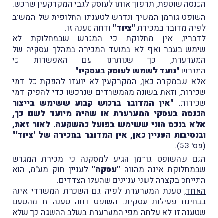
הכנסה שוטפת, תהפוך אותו לעוסק לגבי המקרקעין שרכש.
השופט גורמן המשיך ונדרש לטענתו החלופית של המשיב
לפיה מדובר במכירת
"ציוד"
ודחה טענה זו.
לדבריו, אין מחלוקת כי המגרש שבמחלוקת לא
שימש בעבר ואף לא במועד המכירה במהלך עסקיה של
המערערת, כך שנותרנו עם האפשרות כי
המגרש
"נועד לשמש לעוסק בעסקיו"
.
אלא שבמקרה כאן, המקרקעין לא יועדו להפקת כל דמי
שכירות, וזאת בשונה מהמשרדים שנרכשו כדי להפיק דמי
שכירות.
"אין המדובר ברכוש קבוע ששימש בייצור
הכנסה בעסקי המערערת או שהיה מיועד לשם כך,
אלא בנכס הוני ששימש בפועל כהשקעה. לאור זאת,
ובנסיבות העניין כאן, אין המדובר במכירה של 'ציוד'"
(פס' 53).
הגם שהשופט גורמן הגיע למסקנה כי מכירת המגרש
שבמחלוקת אינה מהווה
"עסקה"
לעניין חוק מע"מ, הוא
התייחס בקצרה לשני עניינים שהעלו הצדדים.
האחד
, טענת המערערת לפיה גם השכרת המשרדי אינה
בבחינת פעילות עסקית. השופט דחה טענה זו מהטעם
שטענה זו לא עלתה מפי המערערת בשלב ההשגה כך שלא