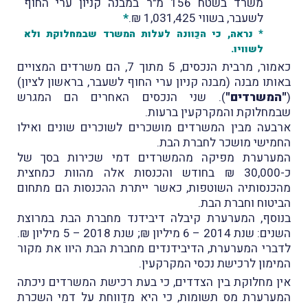
משרד בשטח 156 מ"ר במבנה קניון ערי החוף
לשעבר, בשווי 1,031,425 ₪.
*
* נראה, כי הכַּוונה לעלות המשרד שבמחלוקת ולא
לשוויו.
כאמור, מרבית הנכסים, 5 מתוך 7, הם משרדים המצויים
באותו מבנה (מבנה קניון ערי החוף לשעבר, בראשון לציון)
(
"המשרדים"
). שני הנכסים האחרים הם המגרש
שבמחלוקת והמקרקעין ברעות.
ארבעה מבין המשרדים מושכרים לשוכרים שונים ואילו
החמישי מושכר לחברת הבת.
המערערת מפיקה מהמשרדים דמי שכירות בסך של
כ-30,000 ₪ בחודש והכנסות אלה מהוות כמחצית
מהכנסותיה השוטפות, כאשר ייתרת ההכנסות הם מתחום
הביטוח וחברת הבת.
בנוסף, המערערת קיבלה דיבידנד מחברת הבת במרוצת
השנים: שנת 2014 – 6 מיליון ₪; שנת 2018 – 5 מיליון ₪.
לדברי המערערת, הדיבידנדים מחברת הבת היוו את מקור
המימון לרכישת נכסי המקרקעין.
אין מחלוקת בין הצדדים, כי בעת רכישת המשרדים ניכתה
המערערת מס תשומות, כי היא מדַווחת על דמי השכרת