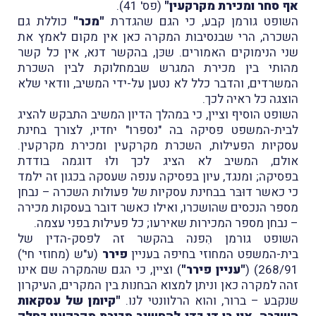
אף סחר ומכירת מקרקעין"
(פס' 41).
השופט גורמן קבע, כי הגם שהגדרת
"מכר"
כוללת גם
השכרה, הרי שבנסיבות המקרה כאן אין מקום לאמץ את
שני הנימוקים האמורים. שכּן, בהקשר דנא, אין כל קשר
מהותי בין מכירת המגרש שבמחלוקת לבין השכרת
המשרדים, והדבר כלל לא נטען על-ידי המשיב, וודאי שלא
הוצגה כל ראיה לכך.
השופט הוסיף וציין, כי במהלך הדיון המשיב התבקש להציג
לבית-המשפט פסיקה בה "נספרו" יחדיו, לצורך בחינת
עסקיות הפעילות, השכרת מקרקעין ומכירת מקרקעין.
אולם, המשיב לא הציג לכך ולוּ דוגמה בודדת
בפסיקה; ומנגד, עיון בפסיקה ענפה שעסקה בכגון זה ילמד
כי כאשר דוּבּר בבחינת עסקיות של פעולות השכרה – נבחן
מספר הנכסים שהושכרו, ואילו כאשר דובר בעסקות מכירה
– נבחן מספר המכירות שאירעו; כל פעילות בפני עצמה.
השופט גורמן הִפנה בהקשר זה לפסק-הדין של
בית-המשפט המחוזי בחיפה בעניין
פירר
(ע"ש (מחוזי חי')
268/91) (
"עניין פירר"
) וציין, כי הגם שהמקרה שם אינו
זהה למקרה כאן וניתן למצוא הבחנות בין המקרים, העיקרון
שנקבע – ברור, והוא הרלוונטי לנו.
"קיומן של עסקאות