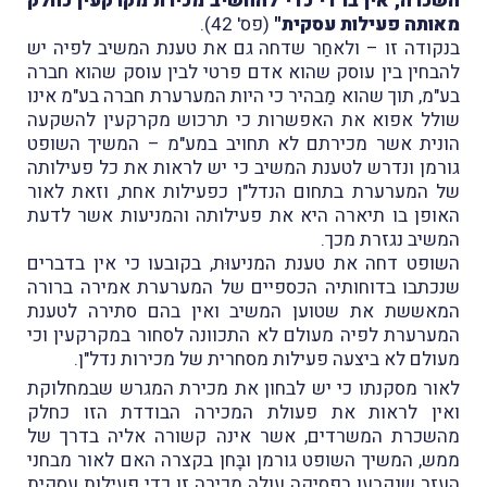
השכרה, אין בו די כדי להחשיב מכירת מקרקעין כחלק
מאותה פעילות עסקית"
(פס' 42).
בנקודה זו – ולאחַר שדחה גם את טענת המשיב לפיה יש
להבחין בין עוסק שהוא אדם פרטי לבין עוסק שהוא חברה
בע"מ, תוך שהוא מַבהיר כי היות המערערת חברה בע"מ אינו
שולל אפוא את האפשרות כי תרכוש מקרקעין להשקעה
הונית אשר מכירתם לא תחויב במע"מ – המשיך השופט
גורמן ונדרש לטענת המשיב כי יש לראות את כל פעילותה
של המערערת בתחום הנדל"ן כפעילות אחת, וזאת לאור
האופן בו תיארה היא את פעילותה והמניעות אשר לדעת
המשיב נגזרת מכך.
השופט דחה את טענת המניעוּת, בקובעו כי אין בדברים
שנכתבו בדוחותיה הכספיים של המערערת אמירה ברורה
המאששת את שטוען המשיב ואין בהם סתירה לטענת
המערערת לפיה מעולם לא התכוונה לסחור במקרקעין וכי
מעולם לא ביצעה פעילות מסחרית של מכירות נדל"ן.
לאור מסקנתו כי יש לבחון את מכירת המגרש שבמחלוקת
ואין לראות את פעולת המכירה הבודדת הזו כחלק
מהשכרת המשרדים, אשר אינה קשורה אליה בדרך של
ממש, המשיך השופט גורמן ובָּחן בקצרה האם לאור מבחני
העזר שנקבעו בפסיקה עולה מכירה זו כדי פעילות עסקית