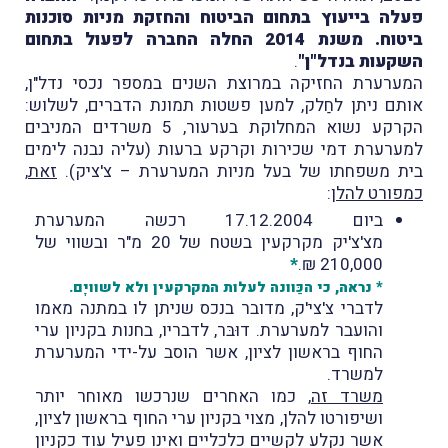
פעלה בייעוץ בתחום הביטוח והחזקת מניות סוכנות
ביטוח. משנת 2014 החלה החברה לפעול בתחום
השקעות בנדל"ן"
.
המערערת החזיקה במרוצת השנים במספר נכסי נדל"ן,
אותם ניתן לחַלק, למען פשטות תמונת הדברים, לשלוש:
הקרקע נשוא המחלוקת בערעור, 5 משרדים המניבים
למערערת דמי שכירות וקרקע ברעות (עליה נבנה לימים
בית משפחתו של בעל מניות המערערת – צ'ציק).
זאת
,
כמפורט להלן
:
ביום 17.12.2004 רכשה המערערת
מצ'צ'יק מקרקעין בשטח של 20 מ"ר ובשווי של
*
210,000 ₪.
* נראה, כי הכַּוונה לעלות המקרקעין ולא לשוויָם.
לדברי צ'צי'ק, מדובר בנכס שניתן לו במתנה מאמו
והועבר למערערת. דוּבּר, לדבריו, בחנות בקניון ערי
החוף בראשון לציון, אשר הוסב על-ידי המערערת
למשרד.
משרד זה
, כמו האחרים שנרכשו מאוחר יותר
ושיפורטו להלן, מצוי בקניון ערי החוף בראשון לציון,
אשר נקלע לקשיים כלכליים ואינו פעיל עוד כקניון