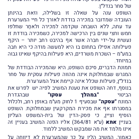
של סחר בנדל"ן.
השופט ענה על שאלה זו בשלילה, וזאת בהינתן
העובדה שמדובר במכירה בודדת לאורך כל חיי המערערת
עד עתה, ללא השבחה שקדמה למכירה ולאחַר שחלפו
חמש וחצי שנים בין הרכישה למכירה, כשמכירה בודדת זו
נעשית על-ידי חברה אשר אף בהיבט רחב יותר – היקף
פעילותה אפילו בתחום בו היא למעשה מודה כי היא חבה
במע"מ – השכרת משרדים, היא פעילות בהיקף שאינו גבוה
במיוחד.
תמונת הדברים, סיכם השופט, היא שהמכירה הבודדת של
המגרש שבמחלוקת אינה מהווה פעילות עסקית של סחר
בנדל"ן, פעילות שכלל אינה קיימת אצל המערערת.
בנוסף, דחה השופט את טענת המשיב לפיה יש לפרש את
הביטוי
"במהלך עסקו"
שבהגדרת
המונח
"עסקה"
שבסעיף 1 לחוק מע"מ באופן רחב, ולכלוֹל
במסגרתו אף את מכירת המקרקעין שבמחלוקת. השופט
הוסיף וציין, כי פסק-הדין של בית-המשפט העליון
בעניין
אתא
(ע"א 364/81) אליו הפנה המשיב בעניין זה
אינו מלמד את מה שמבקש המשיב ללמוד.
כאמור, המשיב הלין על כך שהמערערת לא דיווחה על