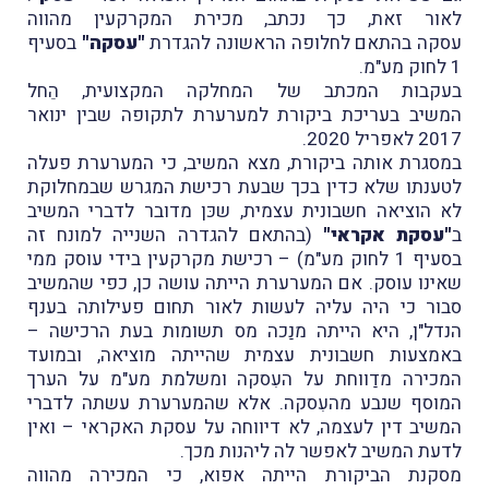
לאור זאת, כך נכתב, מכירת המקרקעין מהווה
עסקה בהתאם לחלופה הראשונה להגדרת
"עסקה"
בסעיף
1 לחוק מע"מ.
בעקבות המכתב של המחלקה המקצועית, הֵחל
המשיב בעריכת ביקורת למערערת לתקופה שבין ינואר
2017 לאפריל 2020.
במסגרת אותה ביקורת, מצא המשיב, כי המערערת פעלה
לטענתו שלא כדין בכך שבעת רכישת המגרש שבמחלוקת
לא הוציאה חשבונית עצמית, שכּן מדובר לדברי המשיב
ב
"עסקת אקראי"
(בהתאם להגדרה השנייה למונח זה
בסעיף 1 לחוק מע"מ) – רכישת מקרקעין בידי עוסק ממי
שאינו עוסק. אם המערערת הייתה עושה כן, כפי שהמשיב
סבור כי היה עליה לעשות לאור תחום פעילותה בענף
הנדל"ן, היא הייתה מנַכה מס תשומות בעת הרכישה –
באמצעות חשבונית עצמית שהייתה מוציאה, ובמועד
המכירה מדַווחת על העִסקה ומשלמת מע"מ על הערך
המוסף שנבע מהעִסקה. אלא שהמערערת עשתה לדברי
המשיב דין לעצמה, לא דיווחה על עסקת האקראי – ואין
לדעת המשיב לאפשר לה ליהנות מכך.
מסקנת הביקורת הייתה אפוא, כי המכירה מהווה