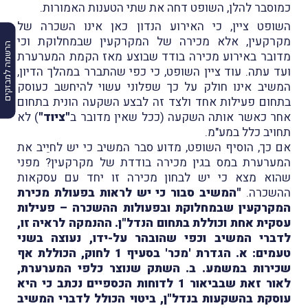
כמוסבר להלן, השופט דחה את שתי הטענות האמורות.
השופט ציין, כי האירוע הנדון כאן אינו השכרה של
מקרקעין, אלא מכירה של המקרקעין שבמחלוקת וכי
הרשמה למבזקים
מדובר באירוע מכירה בודד שבוצע מאז הקמת המערערת
ועד עתה. עוד ציין השופט, כי כפי שהתברר במהלך הדיון,
המשיב אינו חולק על כך שפלוני עשוי להיחשב כעוסק
בתחום פעילות אחד ולצד זה לבצע השקעה הונית בתחום
אחר כאשר אותה השקעה (ככל שאין מדובר ב
"ציוד"
) לא
תחויב כלל במע"מ.
אם כך, הוסיף השופט, מדוע סבר המשיב כי יש לחיֵיב את
המערערת במס בגין מכירה בודדת של מקרקעין? מפני
שהוא מצא כי יש לבחון מכירה זו יחד עם עסקאות
ההשכרה.
"המשיב סבור כי יש לראות בפעולת מכירת
המקרקעין שבמחלוקת ובפעולות ההשכרה – פעילות
עסקית אחת וכוללת בתחום הנדל"ן. ההנמקה לראיה זו,
לדברי המשיב וכפי שהובהר על-ידו, נעוצה בשני
טעמים: א. הגדרת 'מכר' בסעיף 1 לחוק, הכוללת אף
שכירות במשמע. ב. השתק שנוצר כלפי המערערת,
לאור זאת שבביאור 1 לדוחות הכספיים נכתב כי היא
עוסקת בהשקעות בנדל"ן, ביטוי הכולל לדברי המשיב