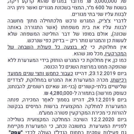
של 3,000,000 ₪. מדובר במגרש שהוא קרקע ריקה,
בשטח של 600 מ"ר, המצוי בשכונת מגורים ואשר ניתן היה
לבְנות עליו שני בתי מגורים.
לדברי צ'צ'יק, המגרש נרכש מלכתחילה מתוך מחשבה
לבנות עליו את בית משפחתו (אשר התגוררה באותה
שכונה), אולם בסופו של דבר החליטה המשפחה שלא
לעשות כן והמגרש נותר ריק – בדיוק כפי שנרכש.
אין מחלוקת, כי
לא בוצעה כל פעולת השבחה של
המקרקעין
, מכל סוג שהוא.
כמו כן, אין מחלוקת כי המגרש הוחזק בידי המערערת ללא
שהופקה ממנו במרוצת השנים כל הכנסה.
ביום 23.12.2019, דהיינו
כעבור כחמש וחצי שנים ממועד
רכישתו
, מכרה המערערת את המגרש במחלוקת, לצדדים
שלישיים בלתי-קשורים (בני-זוג שאינם רשומים, להבנתנו,
כעוסק מורשה) בתמורה ל-4,280,000 ₪.
ביום 29.12.2019, דהיינו בסמוך לאחַר המכירה, פנתה
המערערת למחלקה המקצועית ברשות המיסים בבקשה
להורוֹת כי מכירת המקרקעין פטורה ממע"מ.
ביום 12.2.2020 השיבה המחלקה המקצועית בשלילה
לפניית המערערת. בתשובה נכתב, כי המערערת מקיימת
גם פעילות עסקית בתחום הנדל"ן העולה לכדי
"עסק"
.