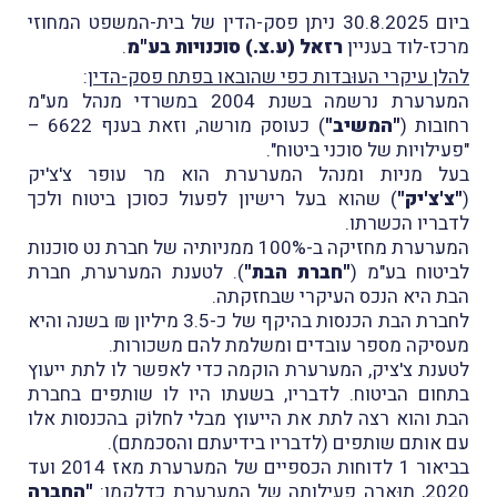
ביום 30.8.2025 ניתן פסק-הדין של בית-המשפט המחוזי
מרכז-לוד בעניין
רזאל (ע.צ.) סוכנויות בע"מ
.
להלן עיקרי העוּבדות כפי שהובאו בפתח פסק-הדין
:
המערערת נרשמה בשנת 2004 במשרדי מנהל מע"מ
רחובות (
"המשיב"
) כעוסק מורשה, וזאת בענף 6622 –
"פעילויות של סוכני ביטוח".
בעל מניות ומנהל המערערת הוא מר עופר צ'צ'יק
(
"צ'צ'יק"
) שהוא בעל רישיון לפעול כסוכן ביטוח ולכך
לדבריו הכשרתו.
המערערת מחזיקה ב-100% ממניותיה של חברת נט סוכנות
לביטוח בע"מ (
"חברת הבת"
). לטענת המערערת, חברת
הבת היא הנכס העיקרי שבחזקתה.
לחברת הבת הכנסות בהיקף של כ-3.5 מיליון ₪ בשנה והיא
מעסיקה מספר עובדים ומשלמת להם משכורות.
לטענת צ'ציק, המערערת הוקמה כדי לאפשר לו לתת ייעוץ
בתחום הביטוח. לדבריו, בשעתו היו לו שותפים בחברת
הבת והוא רצה לתת את הייעוץ מבלי לחלוֹק בהכנסות אלו
עם אותם שותפים (לדבריו בידיעתם והסכמתם).
בביאור 1 לדוחות הכספיים של המערערת מאז 2014 ועד
2020, תוּארה פעילותה של המערערת כדלקמן:
"החברה