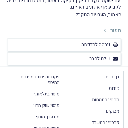
אם ישקול לקַדם תיקון חקיקה כאמור, במסגרתו ניתן יהיה
לקבוע אף איזונים ראויים.
כאמור, הערעור התקבל.
חזור
גירסה להדפסה
שלח לחבר
דף הבית
עקרונות יסוד במערכת
המיסוי
אודות
מיסוי בינלאומי
תחומי התמחות
מיסוי שוק ההון
מבזקים
מס ערך מוסף
פרסומי המשרד