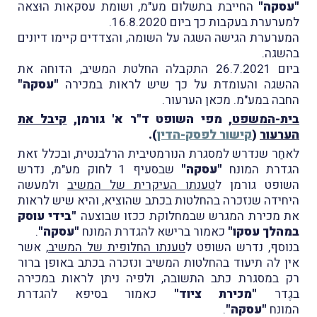
"עסקה"
החייבת בתשלום מע"מ, ושומת עסקאות הוּצאה
למערערת בעקבות כך ביום 16.8.2020.
המערערת הגישה השגה על השומה, והצדדים קיימו דיונים
בהשגה.
ביום 26.7.2021 התקבלה החלטת המשיב, הדוחה את
ההשגה והעומדת על כך שיש לראות במכירה
"עסקה"
החבה במע"מ. מכאן הערעור.
בית-המשפט
, מפי השופט ד"ר א' גורמן,
קיבל את
הערעור
(
קישור לפסק-הדין
).
לאחַר שנדרש למסגרת הנורמטיבית הרלבנטית, ובכלל זאת
הגדרת המונח
"עסקה"
שבסעיף 1 לחוק מע"מ, נדרש
השופט גורמן ל
טענתו העיקרית של המשיב
ולמעשה
היחידה שנזכרה בהחלטות בכתב שהוציא, והיא שיש לראות
את מכירת המגרש שבמחלוקת ככזו שבוצעה
"בידי עוסק
במהלך עסקו"
כאמור ברישא להגדרת המונח
"עסקה"
.
בנוסף, נדרש השופט ל
טענתו החלופית של המשיב
, אשר
אין לה תיעוד בהחלטות המשיב ונזכרה בכתב באופן ברור
רק במסגרת כתב התשובה, ולפיה ניתן לראות במכירה
בגֶדר
"מכירת ציוד"
כאמור בסיפא להגדרת
המונח
"עסקה"
.