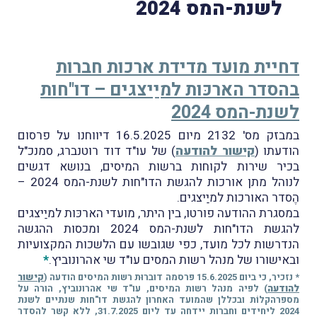
לשנת-המס 2024
דחיית מועד מדידת ארכות חברות
בהסדר הארכּות למיַיצגים – דו"חות
לשנת-המס 2024
במבזק מס' 2132 מיום 16.5.2025 דיווחנו על פרסום
הודעתו (
קישור להודעה
) של עו"ד דוד רוטנברג, סמנכ"ל
בכיר שירות לקוחות ברשות המיסים, בנושא דגשים
לנוהל מתן אורכות להגשת הדו"חות לשנת-המס 2024 –
הֶסדר האורכות למיַיצגים.
במסגרת ההודעה פורטו, בין היתר, מועדי הארכּות למיַיצגים
להגשת הדו"חות לשנת-המס 2024 ומכסות ההגשה
הנדרשות לכל מועד, כפי שגובשו עם הלשכות המקצועיות
ובאישורו של מנהל רשות המסים עו"ד שי אהרונוביץ.
*
* נזכיר, כי ביום 15.6.2025 פרסמה דוברוּת רשות המיסים הודעה (
קישור
להודעה
) לפיה מנהל רשות המיסים, עו"ד שי אהרונוביץ, הורה על
מספרהקלוֹת ובכללן שהמועד האחרון להגשת דו"חות שנתיים לשנת
2024 ליחידים וחברות יידחה עד ליום 31.7.2025, ללא קשר להסדר