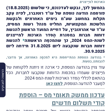
הארכות למיַיצגים.
בהמשך לכך, נבקש לעדכנכם, כי שלשום (18.8.2025)
פורסמה הודעה נוספת של עו"ד רוטנברג, לפיה עֵקב
תקלות במחשב שע"מ בימים האחרונים ולבקשת
הלשכות המקצועיות, החליט מנהל רשות המסים,
עו"ד שי אהרונוביץ, על דחיית המועד הראשון להגשת
דוחות חברות במסגרת הֶסדר הארכות למייצגים
לשנת-המס 2024, כך שהמכסָה הראשונה
*
להגשת
דוחות חברות שנקבעה ליום 31.8.2025 תידחה ליום
30.9.2025.
* בהודעה הנוספת ההתייחסות היא למכסָה האחרונה, אך מדובר,
להבנתנו, בטעות.
עוד צוין בהודעה הנוספת, כי ארכה זו ניתנת ללקוחות של
הרשמה למבזקים
מיַיצגים שעמדו במכסות הדוחות שנקבעו לחברות, הכל
בהתאם לכללי הֶסדר הארכּות לשנת-המס 2024.
למַעבר להודעה הנוספת,
לחצו כאן
.
עדכון ממשק תאומי מס – הוספת
קודי תשלום חדשים