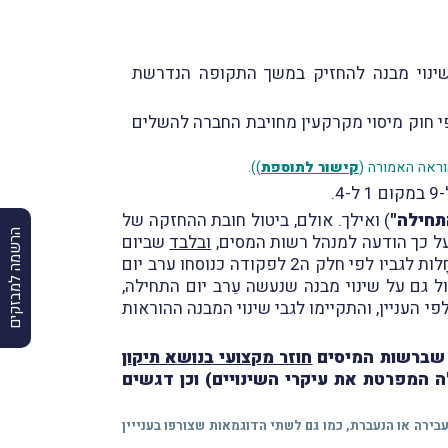
 שינוי מבנה להחזיק במשך התקופה הנדרשת
י חוק מיסוי מקרקעין מחויבת החברה להשלים
קישור לתוספת
)).
תחילה"
) ואילך. אולם, ביטול חובת ההחזקה של
הרשמה למבזקים
 על כך הודעה למנהל רשות המסים,
ובלבד
שביום
התחילה טרם הסתיימה התקופה הנדרשת כהגדרתה בסעיף 103 לפקודה והתקיימו לגבי שינוי המבנה ההוראות החָלות לגביו לפי חלק ה2 לפקודה כנוסחו ערב יום
 גם על שינוי מבנה שנעשה עֵרב יום התחילה,
העניין, והתקיימו לגבי שינוי המבנה ההוראות
חוזר מקצועי בנושא תיקון
ות טבלה מסכמת וטבלה המפרטת את עיקרי השינויים) וכן דגשים
תי בחברה המעבירה או הנעברת, כמו גם לשתי הדוגמאות שצורפו בענייין