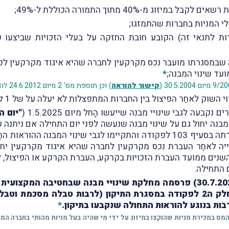
ג מ-40% מתוך התמורה הכוללת ל-49%;
י המניות בחברות שהתמזגו;
רות לתנאי זה) הקובע חובת החזקה על בעלי הזכויות שביצעו
נה שבמסגרתו מועבר נכס מקרקעין לחברה שהיא איגוד מקרקעין לפ
*
קישור להוראה
) וכן תוספת מס' 2 מיום 24.6.2012 להוראה האמורה (
 לאחַר הפיצול בין החברות המתפצלות לא יעלה על של 1 ל-9 במקום 1 ל-4.
בעה לגבי שינויי מבנה שייעשו הָחל מיום 1.5.2025 (
"יום ה
מבנה יחול גם על שינוי מבנה שנעשה לפני יום התחילה אם ניתנה
ייה לאחַר העברת נכס מקרקעין לחברה שהיא איגוד מקרקעין יחול
ים ממועד העברת הזכויות בקרקע, העברת הקרקע או הפיצול, לפי 
, ובו פירוט השינויים שבוצעו בהוראות חלק ה2 לפקודה במסגרת התיקון (לרב
בות בנוגע להוראות התחולה שנקבעו בתיקון.
*
עיף 6 לחוזר שעניינו בשיעור המס במכירת מניות שהוקצו במיזוג על ידי מי שהיה בעל מניות מהו