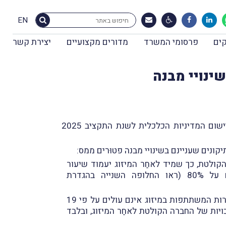
EN
ים
פרסומי המשרד
מדורים מקצועיים
יצירת קשר
במבזק מס' 2123 מיום 30.3.2025 דיווחנו, בין היתר, על פרסומו ברשומות של החוק להשגת יעדי התקציב וליישום המדיניות הכלכלית לשנת התקציב 2025
קונים שעניינם בשינויי מבנה פטוּרים ממס:
ולטת, כך שמיד לאחַר המיזוג יעמוד שיעור
ההחזקה של החברה הקולטת במניות החברה הנעברת על לפחות 70% ממניות חברה זו, במקום על 80% (ראו החלופה השנייה בהגדרת
הקלה בתנאים שעניינם ביחסי הגודל במיזוג, כך שיתאפשר ביצוע מיזוג גם כאשר יחסי הגודל בין שתי החברות המשתתפות במיזוג אינם עולים על פי 19
מזו וחֵלקם של בעלי הזכויות בחברה הקטנה מביניהן הוא לפחות 5% (במקום 10%) מהזכויות של החברה הקולטת לאחַר המיזוג, ובלבד