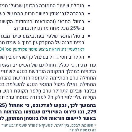
הגדלת שיעור התמורה במזומן שבעלי מניות רשאים לקבל במיזו
הבהרה לגבי אופן חישוב חבות המס של בעל
ביטול התנאי (וההוראות הנוספות הקשו
ב-25% מכל אחת מהזכויות בחברה;
ביטול התנאי שלפיו בעת ביצוע שינוי מב
בניית מבנה על המקרקעין בתוך 5 שנים ממועד שינוי המבנה;
ראו לעניין זה, הוראת ביצוע מיסוי מקרקעין מס' 9/2004 מיום 30.5.2004 (
הקלה ביחסי גודל בפיצול כך שהיחס בין שווי השוק
עוד נזכיר, כי ככלל, תחולתם של השינויים האמורים נק
הזכויות במהלך התקופה הנדרשת בנוגע לשינויי 
התחילה. ואילו ביטול התנאי הנוגע להשלמת בנ
ובלבד שביום התחילה טרם חָלפה תקופת חמש השנ
החָלות עליו לפי חלק ה2 לפקודה כנוסחו ערב יום התחילה.
בהמשך לכך, נבקש לעדכנכם, כי א
תמול (30.7.2025) פרסמה מחלקת שינויי מבנה שבחטיבה המקצועית שברשות המיסים
279
באשר ליישום הוראות אלו בנוסחן המתוקן, לר
* תשומת לבכם, בין היתר, לס
זה כנספח לחוזר.