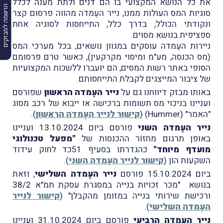
את כל הנושא המקצועי בו הם דנים ולתת מענה לכלל
הרשמה למבזקים
סוגיות המס העולות ממנו, נייר העֶמדה מהווה פרסום קצר
ונקודתי הכולל, בדרך כלל, התייחסות לסוגיה אחת
ספציפית בנושא מסוים.
ניירות העֶמדה עוסקים במגוון נושאים, בכל מערכי המס
(מס הכנסה, מע"מ ומיסוי מקרקעין), כאשר טרם פרסומם
הסופי באתר רשות המסים, הם יועברו ללשכות המקצועיות
של ציבור המייצגים לקבלת התייחסותם.
באותו מבזק דיווחנו גם על
נייר העֶמדה הראשון
שפורסם
ועניינו בניכוי מס תשומות ברכישה או ייבוא של רכב מסוג
"האמר" (Hummer) (
קישור לנייר העֶמדה הראשון
).
נייר העֶמדה השני
פורסם ביום 13.10.2024 ועניינו
באופן תרגום מחזוֹר ההכנסות של
"מפעל טכנולוגי
מועדף מיוחד"
כהגדרתו בסעיף 51כד לחוק עידוד
השקעות הון (
קישור לנייר העֶמדה השני
).
ביום 15.10.2024 פורסם
נייר העֶמדה השלישי
, וזאת
בנושא "מכר זכויות בנייה במסגרת עסקת תמ"א 38/2
ורכישת שירותי בנייה במזומן מהקבלן" (
קישור לנייר
העֶמדה השלישי
).
נייר העֶמדה הרביעי
פורסם ביום 31.10.2024 ועניינו