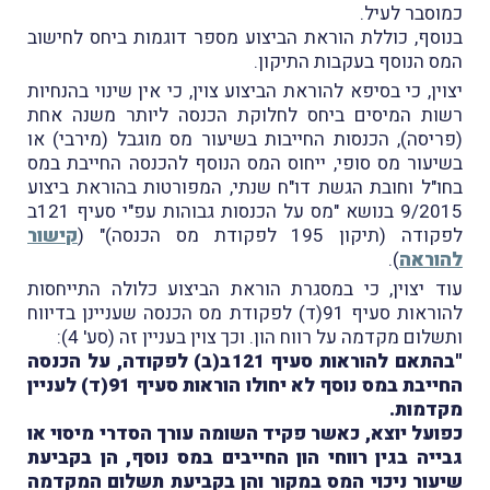
כמוסבר לעיל.
בנוסף, כוללת הוראת הביצוע מספר דוגמות ביחס לחישוב
המס הנוסף בעקבות התיקון.
יצוין, כי בסיפא להוראת הביצוע צוין, כי אין שינוי בהנחיות
רשות המיסים ביחס לחלוקת הכנסה ליותר משנה אחת
(פריסה), הכנסות החייבות בשיעור מס מוגבל (מירבי) או
בשיעור מס סופי, ייחוס המס הנוסף להכנסה החייבת במס
בחו"ל וחובת הגשת דו"ח שנתי, המפורטות בהוראת ביצוע
9/2015 בנושא "מס על הכנסות גבוהות עפ"י סעיף 121ב
לפקודה (תיקון 195 לפקודת מס הכנסה)" (
קישור
להוראה
).
עוד יצוין, כי במסגרת הוראת הביצוע כלולה התייחסות
להוראות סעיף 91(ד) לפקודת מס הכנסה שעניינן בדיווח
ותשלום מקדמה על רווח הון. וכך צוין בעניין זה (סע' 4):
"בהתאם להוראות סעיף 121ב(ב) לפקודה, על הכנסה
החייבת במס נוסף לא יחולו הוראות סעיף 91(ד) לעניין
מקדמות.
כפועל יוצא, כאשר פקיד השומה עורך הסדרי מיסוי או
גבייה בגין רווחי הון החייבים במס נוסף, הן בקביעת
שיעור ניכוי המס במקור והן בקביעת תשלום המקדמה