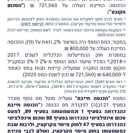
ההכנסה החייבת העולה על 721,560 ₪ (
"הסכום
הקובע"
).
* סעיף 121ב נוסף לפקודת מס הכנסה במסגרת החוק לצמצום הגירעון
ולשינוי נטל המס (תיקוני חקיקה), התשע"ב-2012 (
קישור לחוק
).
** בעקבות הקפאת עדכוני המס כאמור לעיל. לשם הנוחות, נתייחס להלן
לשנת-המס 2025.
במקור, המס הנוסף היה בשיעור 2%, וזאת על חֵלֶק ההכנסה
החייבת העולה על 800,000 ₪.
במסגרת חוק ההתייעלות הכלכלית לשנים 2017
ו-2018,
*
הוגדל שיעור המס הנוסף מ-2% ל-3% ובמקביל
הוקטן סכום התקרה שמעליה קיימת חבות במס כאמור
ל-640,000 ₪ (721,560 ₪ נכון לשנת-המס 2025).
* ראו סעיף 87(5) לחוק ההתייעלות הכלכלית (תיקוני חקיקה להשגת
יעדי התקציב לשנות התקציב 2017 ו-2018), התשע"ז-2016, ס"ח 217,
272 (תיקון עקיף לפקודת מס הכנסה).
המונח
"הכנסה חייבת"
שעליה מוטל מס נוסף מוגדר
בסעיף 121ב(ה) לפקודת מס הכנסה כ
"הכנסה חייבת
כהגדרתה בסעיף 1 וכמשמעותה בסעיף 89, למעט
סכום אינפלציוני כהגדרתו בסעיף 88 וסכום אינפלציוני
כהגדרתו בסעיף 47 לחוק מיסוי מקרקעין, ולרבות שבח
כמשמעותו בחוק מיסוי מקרקעין, ואולם לגבי מכירת