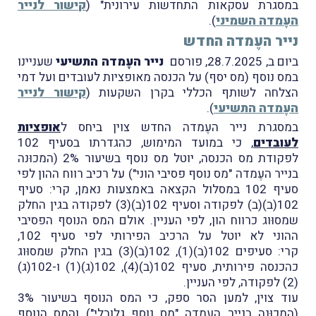
במסגרת עסקאות התחדשות עירונית" (
קישור לנייר
העֶמדה השמיני
).
נייר העֶמדה החדש
ביום ב, 28.7.2025, פורסם
נייר העֶמדה התשיעי
שעניינו
במס נוסף (מס יסף) על הכנסה מאופציות לעובדים ועל דמי
הצלחה לשותף הכללי בקרן השקעות (
קישור לנייר
העֶמדה התשיעי
).
במסגרת נייר העֶמדה החדש צוין ביחס ל
אופציות
לעובדים
, כי במועד המימוש, כהגדרתו בסעיף 102
לפקודת מס הכנסה, יוטל מס נוסף בשיעור 2% (המכוּנה
בנייר העֶמדה "מס נוסף פסיבי הוני") על רכיב רווח ההון לפי
סעיף 102 במסלול הקצאה באמצעות נאמן, קרי: סעיף
102(ב)(ב) לפקודה וסעיף 102(ב)(3) לפקודה בגין החלק
שמסוּוג כרווח הון, לפי העניין. אולם המס הנוסף הפסיבי
ההוני לא יוטל על הרכיב הפירותי לפי סעיף 102,
קרי: סעיפים 102(ב)(1), 102(ב)(3) בגין החלק שמסוּוג
כהכנסה פירותית, סעיף 102(ב)(4), 102(ג)(1) ו-102(ג)
(2) לפקודה, לפי העניין.
עוד צוין, למען הסר ספק, כי המס הנוסף בשיעור 3%
(המכוּנה בנייר העֶמדה "מס נוסף גלובלי") והמס הנוסף