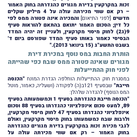
זכות במקרקעין בדירת מגורים כהגדרתה בחוק האמור
– רק אם שווי מכירתה עולה על 4 מיליון שקלים
חדשים
[לפני התיאום]
והמכירה אינה פטורה ממס לפי
כל דין; הסכום האמור יתואם בהתאם להוראות סעיף
9(ג2) לחוק מיסוי מקרקעין, ולעניין זה יהיה המדד
הבסיסי כאמור באותו סעיף המדד שפורסם ביום ד'
בשבט התשע"ג (15 בינואר 2013)."
הותרת החבות במס נוסף במכירת דירת
מגורים שאינה פטורה ממס שבח כפי שהייתה
לפני חוק ההתייעלות
במסגרת חוק ההתייעלות הוחלפה הגדרת המונח
"הכנסה
חייבת"
שבסעיף 121ב(ה) לפקודה (ושעליה, כאמור, מוטל
המס הנוסף) להגדרה שלהלן:
"הכנסה חייבת כהגדרתה בסעיף 1 וכמשמעותה בסעיף
89, למעט סכום אינפלציוני כהגדרתו בסעיף 88 וסכום
אינפלציוני כהגדרתו בסעיף 47 לחוק מיסוי מקרקעין,
ולרבות שבח כמשמעותו בחוק מיסוי מקרקעין, ואולם
לגבי מכירת זכות במקרקעין בדירת מגורים כהגדרתה
בחוק האמור – רק אם שווי מכירתה עולה על