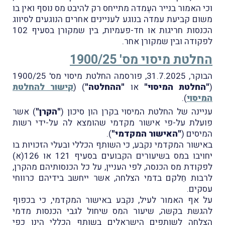
וכי האמור בנייר העֶמדה מתייחס רק להיבט מס נוסף ואין בו
משום קביעת עמדה בנוגע לעניינים אחרים הנוגעים לסיווג
הכנסות חריגות או חד-פעמיות, בין שמקורן בסעיף 102
לפקודה ובין שמקורן אחר.
החלטת מיסוי מס' 1900/25
הבוקר, 31.7.2025, פורסמה החלטת מיסוי מס' 1900/25
(
"החלטת המיסוי"
או
"ההחלטה"
) (
קישור להחלטת
המיסוי
).
עניינה של החלטת המיסוי בקרן הון סיכון (
"הקרן"
) אשר
פועלת על-פי אישור מקדמי שהומצא לה על-ידי רשות
המיסים (
"האישור המקדמי"
).
באישור המקדמי נקבע, כי השותף הכללי ובעלי הזכויות בו
יחויבו במס בשיעורים הקבועים בסעיף 121 או 126(א)
לפקודת מס הכנסה, לפי העניין, על כל הכנסותיהם מהקרן,
לרבות חֵלקם בדמי הצלחה, אשר ייחשב בידיהם כרווחי
עסקים.
על אף האמור לעיל, נקבע באישור המקדמי, כי בכפוף
להגשת בקשה, שיעור המס שיחול לגבי הכנסות מדמי
הצלחה לשותפים הישראלים בשותף הכללי הינו כפי