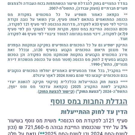
במדד המצויים בחוק להגדלת שיעור ההשתתפות בכוח העבודה ולצמצום
פערים חברתיים (מענק עבודה), התשס"ח-2007.
** הקפאה כאמור תשפיע על כל הסכומים בפקודת מס
הכנסה המתואמים בהתאם לאותו סעיף, ובין השאר על גובה נקודת
הזיכוי לפי סעיף 33א לפקודה, מדרגות ההכנסה לפי סעיף 121 לפקודה,
סכום ההכנסה החייבת במס נוסף, תקרות פטוֹר למענקי הון לפי סעיף
9(7א) לפקודה, זיכוי ממס בתרומה למוסד ציבורי לפי סעיף 46 לפקודה
ועוד.
התיקון ישפיע גם על כל הסכומים המופיעים בחקיקה ובתקנות המַפנים
אל מנגנון תיאום הסכומים הקבוע בסעיף 120ב, ובכלל זאת
מירב הסכומים הקבועים בתקנות שהותקנו מכוח הפקודה וכן הסכום
הקבוע בסעיף 2 לחוק מס הכנסה (פטור ממס על הכנסה מהשכרת דירת
מגורים), התש"ן-1990.
*** במקביל, בכל אחד מהסעיפים האמורים יוחלפו הסכומים הנקובים
בהם והסכומים יקובעו כפי שהם בשנת 2024 לאחַר עיגולם.
**** הצעת חוק ההתייעלות הכלכלית (תיקוני חקיקה להשגת יעדי
התקציב לשנת התקציב 2025) (הקפאת עדכוני מס ומס יסף),
התשפ"ה-2024 (
"הצעת החוק"
) (
קישור להצעת החוק
).
הגדלת החבות במס נוסף
הדין עד לחוק ההתייעלות
סעיף 121ב לפקודת מס הכנסה
*
משית מס נוסף בשיעור
3% על יחיד שהכנסתו החייבת גבוהה מ-721,560 ₪ (נכון
לשנת-המס 2024 וכן לשנת-המס 2025
**
) וזאת על חלק