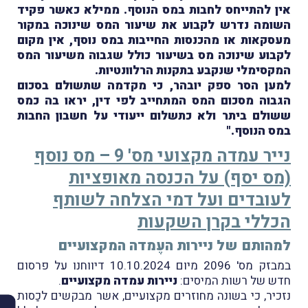
אין להתייחס לחבות במס הנוסף. ממילא כאשר פקיד
השומה נדרש לקבוע את שיעור המס שינוכה במקור
מעסקאות או מהכנסות החייבות במס נוסף, אין מקום
לקבוע שינוכה מס בשיעור כולל שגבוה משיעור המס
המקסימלי שנקבע בתקנות הרלוונטיות.
למען הסר ספק יובהר, כי מקדמה שתשולם בסכום
הגבוה מסכום המס המתחייב לפי דין, יראו בה כמס
ששולם ביתר ולא כתשלום ייעודי על חשבון החבות
במס הנוסף."
נייר עמדה מקצועי מס' 9 – מס נוסף
(מס יסף) על הכנסה מאופציות
לעובדים ועל דמי הצלחה לשותף
הכללי בקרן השקעות
למהותם של ניירות העֶמדה המקצועיים
במבזק מס' 2096 מיום 10.10.2024 דיווחנו על פרסום
חדש של רשות המיסים:
ניירות עמדה מקצועיים
.
נזכיר, כי בשונה מחוזרים מקצועיים, אשר מבקשים לכַסות