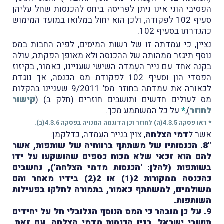
הפסיבי הוני אינו ניתן לפריסה ביחס להכנסות שחל עליהן
סעיף 102 לפקודה, ולכן הוא יחול במלואו במועד המימוש
כהגדרתו בסעיף 102.
נציין, כי עמדתה זו של רשות המיסים, לפיה החבות במס
נוסף תיגזר ממהותה של ההכנסה ולא מאופן הפקתה, עולה
בקנה אחד עם נייר העֶמדה השישי שעניינו, כאמור, בקיזוז
הפסדי הון וסעיף 102 לפקודת מס הכנסה, אך
נוגדת
לכאורה את עמדתה בחוזר מס' 9/2011 שעניינו בהקלות
מס לעולים חדשים ותושבים חוזרים
(חלק ב) (
קישור
לחוזר
),
*
על כל המשתמע מכך.
* ראו פסקה 4.3.5(ה) לחוזר וכן הדוגמה המנויה בפסקה 4.3.6(ב).
אשר ל
דמי הצלחה
, צוין בנייר העֶמדה, כדלקמן:
"8. הכנסותיו של משתתף ברווחיה של שותפות, אשר
להם הוא זכאי שלא מכוח כספים שהושקעו על ידו
בשותפות (להלן: 'הכנסות מדמי הצלחה'), נחשבים
כהכנסה ממקורות 2(1) או 2(2) בידיו מאחר והם
משולמים, למשתתף כאמור, בתמורה לחלקו בפעילות
השותפות.
9. על כן מובהר כי המס הנוסף הגלובלי חל על יחידים
תושבי ישראל, בגין הכנסות מדמי הצלחה. עם זאת,