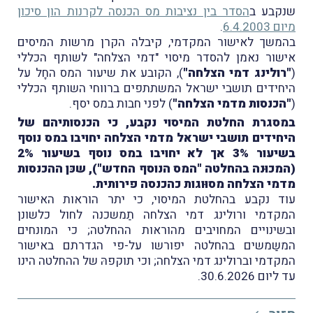
שנקבע ב
הסדר בין נציבות מס הכנסה לקרנות הון סיכון
מיום 6.4.2003
.
בהמשך לאישור המקדמי, קיבלה הקרן מרשות המיסים
אישור נאמן להסדר מיסוי "דמי הצלחה" לשותף הכללי
(
"רולינג דמי הצלחה"
), הקובע את שיעור המס החָל על
היחידים תושבי ישראל המשתתפים ברווחי השותף הכללי
(
"הכנסות מדמי הצלחה"
) לפני חבות במס יסף.
במסגרת החלטת המיסוי נקבע, כי הכנסותיהם של
היחידים תושבי ישראל מדמי הצלחה יחויבו במס נוסף
בשיעור 3% אך לא יחויבו במס נוסף בשיעור 2%
(המכוּנה בהחלטה "המס הנוסף החדש"), שכּן ההכנסות
מדמי הצלחה מסוּוגות כהכנסה פירותית.
עוד נקבע בהחלטת המיסוי, כי יתר הוראות האישור
המקדמי ורולינג דמי הצלחה תַמשכנה לחול כלשונן
ובשינויים המחויבים מהוראות ההחלטה; כי המונחים
המשַמשים בהחלטה יפורשו על-פי הגדרתם באישור
המקדמי וברולינג דמי הצלחה; וכי תוקפהּ של ההחלטה הינו
עד ליום 30.6.2026.