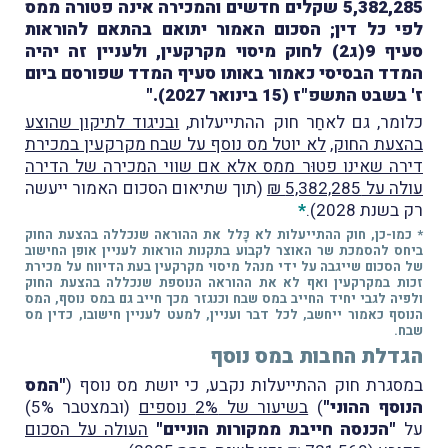
5,382,285 שקלים חדשים
והמכירה אינה פטורה ממס
לפי כל דין; הסכום האמור יתואם בהתאם להוראות
סעיף 9(ג2) לחוק מיסוי מקרקעין, ולעניין זה יהיה
המדד הבסיסי כאמור באותו סעיף המדד שפורסם ביום
ז' בשבט התשפ"ז (15 בינואר 2027)."
כלומר, גם לאחַר חוק ההתייעלות,
ובניגוד לתיקון שהוצע
בהצעת החוק
,
לא יוטל מס נוסף על שבח מקרקעין במכירת
דירה שאינו פטוּר ממס אלא אם שווי המכירה של הדירה
עולה על 5,382,285 ₪
(תוך שתיאום הסכום האמור ייעשה
רק בשנת 2028).
*
* כמו-כן, חוק ההתייעלות לא כָּלל את ההוראה שנכללה בהצעת החוק
ביחס להסמכת שר האוצר לקבוע בתקנות הוראות לעניין אופן החישוב
של הסכום שייגבה על ידי מנהל מיסוי מקרקעין בעת הדיווח על מכירת
זכות במקרקעין ואף לא את ההוראה הנוספת שנכללה בהצעת החוק
ולפיה לגבי יחיד החייב במס שבח וכנגזר מכך חייב גם במס נוסף, המס
הנוסף כאמור ייחשב, לכל דבר ועניין, למעט לעניין חישובו, כדין מס
שבח.
הגדלת החבות במס נוסף
במסגרת חוק ההתייעלות נקבע, כי יושת מס נוסף (
"המס
הנוסף ההוני"
)
בשיעור של 2% נוספים
(ובמצטבר 5%)
על
"הכנסה חייבת ממקורות הוניים"
העולה על הסכום