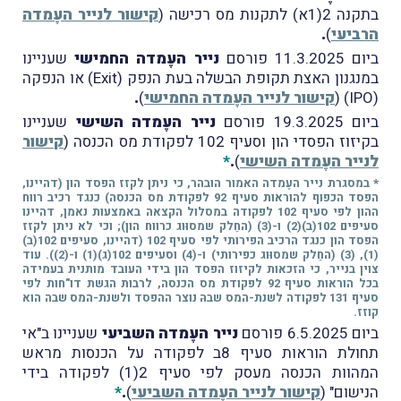
בתקנה 2(1א) לתקנות מס רכישה
(
קישור לנייר העֶמדה
הרביעי
)
.
ביום 11.3.2025 פורסם
נייר העֶמדה החמישי
שעניינו
במנגנון האצת תקופת הבשלה בעת הנפק (Exit) או הנפקה
(IPO)
(
קישור לנייר העֶמדה החמישי
)
.
ביום 19.3.2025 פורסם
נייר העֶמדה השישי
שעניינו
בקיזוז הפסדי הון וסעיף 102 לפקודת מס הכנסה
(
קישור
לנייר העֶמדה השישי
)
.
*
*
במסגרת נייר העֶמדה האמור הובהר, כי ניתן לקזז הפסד הון (דהיינו,
הפסד הכפוף להוראות סעיף 92 לפקודת מס הכנסה) כנגד רכיב רווח
ההון לפי סעיף 102 לפקודה במסלול הקצאה באמצעות נאמן, דהיינו
סעיפים 102(ב)(2) ו-(3) (החֵלק שמסוּוג כרווח הון); וכי לא ניתן לקזז
הפסד הון כנגד הרכיב הפירותי לפי סעיף 102 (דהיינו, סעיפים 102(ב)
(1), (3) (החֵלק שמסוּוג כפירותי) ו-(4) וסעיפים 102(ג)(1) ו-(2)). עוד
צוין בנייר, כי הזכאות לקיזוז הפסד הון בידי העובד מותנית בעמידה
בכל הוראות סעיף 92 לפקודת מס הכנסה, לרבות הגשת דו"חות לפי
סעיף 131 לפקודה לשנת-המס שבהּ נוצר ההפסד ולשנת-המס שבה הוא
קוזז.
ביום 6.5.2025 פורסם
נייר העֶמדה השביעי
שעניינו ב"אי
תחולת הוראות סעיף 8ב לפקודה על הכנסות מראש
המהוות הכנסה מעסק לפי סעיף 2(1) לפקודה בידי
הנישום"
(
קישור לנייר העֶמדה השביעי
)
.
*