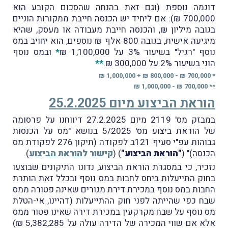
דוגמה נוספת (וגם זאת בהנחה שהסכום הקובע הוא
700,000 ₪): אם ליחיד יש הכנסה חייבת ממקורות הוניים
בגובה מיליון ₪, והכנסה חייבת מעבודה או מעסק, שהיא
מיגיעה אישית, בגובה 800 אלף ₪ נוספים, הוא יחויב במס
נוסף "רגיל" בשיעור 3% על 1,100,000 ₪
*
ובמס נוסף
הוני בשיעור 2% על 300,000 ₪.
**
* 700,000 ₪ - 800,000 ₪ + 1,000,000 ₪
** 700,000 ₪ - 1,000,000 ₪
הוראת הביצוע מיום 25.2.2025
במבזק מס' 2119 מיום 27.2.2025 דיווחנו על פרסומה
של הוראת ביצוע מס' 5/2025 בנושא "מס על הכנסות
גבוהות עפ"י סעיף 121ב לפקודה (תיקון 276 לפקודת מס
הכנסה)" (
"הוראת הביצוע"
) (
קישור להוראת הביצוע
).
נזכיר, כי במסגרת הוראת הביצוע, נדונו התיקונים שבוצעו
בחוק התייעלות ביחס לחבות במס נוסף ובכלל זאת הותרת
החבות במס נוסף במכירת דירת מגורים שאינה פטורה ממס
שבח כפי שהייתה לפני חוק ההתייעלות (דהיינו, אי-הטלת
מס נוסף על שבח מקרקעין במכירת דירה שאינו פטוּר ממס
אלא אם שווי המכירה של הדירה עולה על 5,382,285 ₪)