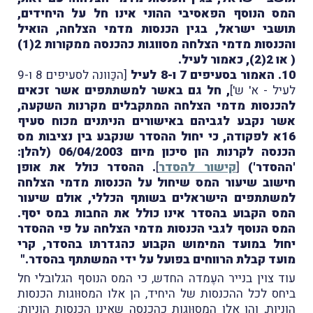
המס הנוסף הפאסיבי ההוני אינו חל על היחידים,
תושבי ישראל, בגין הכנסות מדמי הצלחה, הואיל
והכנסות מדמי הצלחה מסווגות כהכנסה ממקורות 2(1)
( או 2(2), כאמור לעיל.
10. האמור בסעיפים 7 ו-8 לעיל
[הכַּוונה לסעיפים 8 ו-9
לעיל - א' ש']
, חל גם באשר למשתתפים אשר זכאים
להכנסות מדמי הצלחה המתקבלים מקרנות השקעה,
אשר נקבע לגביהם באישורים הניתנים מכוח סעיף
16א לפקודה, כי יחול ההסדר שנקבע בין נציבות מס
הכנסה לקרנות הון סיכון מיום 06/04/2003 (להלן:
'ההסדר')
[
קישור להסדר
]
. ההסדר כולל את אופן
חישוב שיעור המס שיחול על הכנסות מדמי הצלחה
למשתתפים הישראלים בשותף הכללי, אולם שיעור
המס הקבוע בהסדר אינו כולל את החבות במס יסף.
המס הנוסף לגבי הכנסות מדמי הצלחה על פי ההסדר
יחול במועד המימוש הקבוע כהגדרתו בהסדר, קרי
מועד קבלת הרווחים בפועל על ידי המשתתף בהסדר."
עוד צוין בנייר העֶמדה החדש, כי המס הנוסף הגלובלי חל
ביחס לכל ההכנסות של היחיד, הן אלו המסוּוגות הכנסות
הוניות, והן אלו המסוּוגות כהכנסה שאינן הכנסות הוניות;