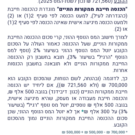
הקובע
(721,560 ₪ נכון לשנת-המס 2025).
"הכנסה חייבת ממקורות הוניים"
מוגדרת כהכנסה חייבת
(כהגדרתה לעיל), למעט הכנסה לפי סעיף 2(1) או (2)
ולמעט הכנסה מיגיעה אישית שאינה הכנסה לפי סעיף 2(1)
או (2).
לצורך חישוב המס הנוסף ההוני, קרי סכום ההכנסה החייבת
ממקורות הוניים, שעל ההכנסה כאמור העולה על הסכום
הקובע יוטל המס הנוסף ההוני בשיעור 2% (נוסף למס
הנוסף "הרגיל" בשיעור 3%), תובא בחשבון רק ההכנסה
החייבת ממקורות הוניים ולא תובאנה בחשבון הכנסות
אחרות.
כך, לדוגמה (ובהנחה, לשם הנוחות, שהסכום הקובע הוא
700,000 ₪ (ולא 721,560 ₪)), אם ליחיד יש הכנסה
חייבת ממקורות הוניים (כגון: דיבידנד) בגובה 500 אלף ₪,
והכנסה חייבת מעבודה או מעסק, שהיא מיגיעה אישית,
בגובה 500 אלף ₪ נוספים, יוטל מס נוסף "רגיל" (בשיעור
3%) על 300 אלף ₪
*
אך לא יוטל המס הנוסף ההוני, שכּן
סכום ההכנסה החייבת ממקורות הוניים נמוך מהסכום
הקובע.
* 700,000 ₪ - 500,000 ₪ + 500,000 ₪