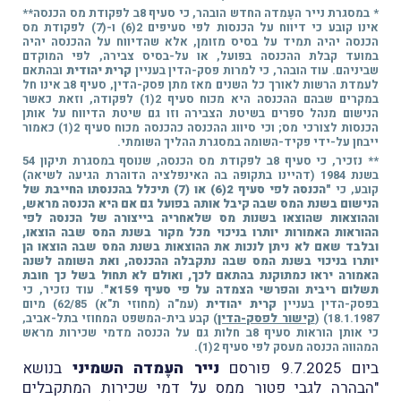
* במסגרת נייר העֶמדה החדש הובהר, כי סעיף 8ב לפקודת מס הכנסה**
אינו קובע כי דיווח על הכנסות לפי סעיפים 2(6) ו-(7) לפקודת מס
הכנסה יהיה תמיד על בסיס מזומן, אלא שהדיווח על ההכנסה יהיה
במועד קבלת ההכנסה בפועל, או על-בסיס צבירה, לפי המוקדם
שביניהם. עוד הובהר, כי למרות פסק-הדין בעניין
קרית יהודית
ובהתאם
לעמדת הרשות לאורך כל השנים מאז מתן פסק-הדין, סעיף 8ב אינו חל
במקרים שבהם ההכנסה היא מכוח סעיף 2(1) לפקודה, וזאת כאשר
הנישום מנהל ספרים בשיטת הצבירה וזו גם שיטת הדיווח על אותן
הכנסות לצורכי מס; וכי סיווג ההכנסה כהכנסה מכוח סעיף 2(1) כאמור
ייבחן על-ידי פקיד-השומה במסגרת ההליך השומתי.
** נזכיר, כי סעיף 8ב לפקודת מס הכנסה, שנוסף במסגרת תיקון 54
בשנת 1984 (דהיינו בתקופה בה האינפלציה הדוהרת הגיעה לשיאה)
קובע, כי
"הכנסה לפי סעיף 2(6) או (7) תיכלל בהכנסתו החייבת של
הנישום בשנת המס שבה קיבל אותה בפועל גם אם היא הכנסה מראש,
וההוצאות שהוצאו בשנות מס שלאחריה בייצורה של הכנסה לפי
ההוראות האמורות יותרו בניכוי מכל מקור בשנת המס שבה הוצאו,
ובלבד שאם לא ניתן לנכות את ההוצאות בשנת המס שבה הוצאו הן
יותרו בניכוי בשנת המס שבה נתקבלה ההכנסה, ואת השומה לשנה
האמורה יראו כמתוקנת בהתאם לכך, ואולם לא תחול בשל כך חובת
תשלום ריבית והפרשי הצמדה על פי סעיף 159א"
. עוד נזכיר, כי
בפסק-הדין בעניין
קרית יהודית
(עמ"ה (מחוזי ת"א) 62/85) מיום
18.1.1987) (
קישור לפסק-הדין
) קבע בית-המשפט המחוזי בתל-אביב,
כי אותן הוראות סעיף 8ב חלות גם על הכנסה מדמי שכירות מראש
המהווה הכנסה מעסק לפי סעיף 2(1).
ביום 9.7.2025 פורסם
נייר העֶמדה השמיני
בנושא
"הבהרה לגבי פטור ממס על דמי שכירות המתקבלים