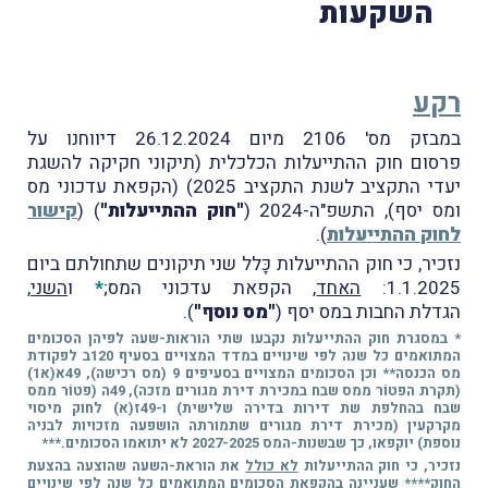
השקעות
רקע
במבזק מס' 2106 מיום 26.12.2024 דיווחנו על
פרסום חוק ההתייעלות הכלכלית (תיקוני חקיקה להשגת
יעדי התקציב לשנת התקציב 2025) (הקפאת עדכוני מס
ומס יסף), התשפ"ה-2024 (
"חוק ההתייעלות"
) (
קישור
לחוק ההתייעלות
).
נזכיר, כי חוק ההתייעלות כָּלל שני תיקונים שתחולתם ביום
1.1.2025:
האחד
, הקפאת עדכוני המס;
*
ו
השני
,
הגדלת החבות במס יסף (
"מס נוסף"
).
* במסגרת חוק ההתייעלות נקבעו שתי הוראות-שעה לפיהן הסכומים
המתואמים כל שנה לפי שינויים במדד המצויים בסעיף 120ב לפקודת
מס הכנסה** וכן הסכומים המצויים בסעיפים 9 (מס רכישה), 49א(א1)
(תקרת הפטוֹר ממס שבח במכירת דירת מגורים מזכה), 49ה (פטוֹר ממס
שבח בהחלפת שת דירות בדירה שלישית) ו-49ז(א) לחוק מיסוי
מקרקעין (מכירת דירת מגורים שתמורתה הושפעה מזכויות לבניה
נוספת) יוקפאו, כך שבשנות-המס 2027-2025 לא יתואמו הסכומים.***
נזכיר, כי חוק ההתייעלות
לא כולל
את הוראת-השעה שהוצעה בהצעת
החוק**** שעניינה בהקפאת הסכומים המתואמים כל שנה לפי שינויים