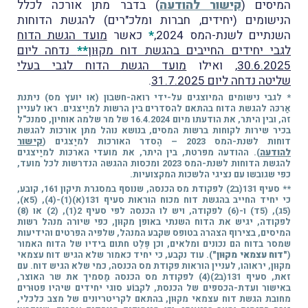
המיסים (
קישור להודעה
) בדבר מתן אורכה לכלל
הנישומים (יחידים, חברות ומלכ"רים) להגשת הדוחות
השנתיים לשנת-המס 2024,
*
כאשר
מועד הגשת הדוח
לגבי יחידים החייבים בהגשת דוח מקוּון
**
נדחה ליום
30.6.2025
, ואילו
מועד הגשת הדוח לגבי בעלי
שליטה נדחה ליום 31.7.2025
.
* לגבי נישומים המיוצגים על-ידי רואה-חשבון (או יועץ מס) ניתנת
אַרכּה להגשת הדוח בהתאם להסדרים בין הרשות למיַיצגים. ראו לעניין
זה, ובין היתר, את הודעתו מיום 16.4.2024 של מר שלמה אוחיון, סמנכ"ל
בכיר שירות לקוחות ברשות המסים, בנושא נוהל מתן אורכות להגשת
דוחות לשנת-המס 2023 – הֶסדר האורכות למיַצגים (
קישור
להודעה
). ההודעה מפרטת, בין היתר, את מועדי הארכּות למיַיצגים
להגשת הדוחות לשנת-המס 2023 ומכסות ההגשה הנדרשות לכל מועד,
כפי שגובשו עם נציגי הלשכות המקצועיות.
** סעיף 131(ב2) לפקודת מס הכנסה, שנוסף במסגרת תיקון 161, קובע,
כי יחיד החייב בהגשת דוח מכוח הוראות סעיף 131(א)(1)-(4), (5א),
(5ג), (5ד) ו-(6) לפקודה, ויש לו הכנסה לפי סעיף 2(1), (2) או (8)
לפקודה, יגיש את הדוח השנתי באופן מקוּון, כפי שיורה מנהל רשות
המיסים, בצירוף הצהרה בטופס שקבע המנהל, שלפיה הפרטים והידיעות
שמסר בדוח הם נכונים ומלאים, וכן פֶּלֶט חתום בידיו של הדוח האמור
(
"דוח עצמאי מקוּון"
). עוד נקבע, כי יחיד כאמור שלא הגיש דוח עצמאי
מקוּון, יראוהו, לעניין הוראות פקודת מס הכנסה, כמי שלא הגיש דוח. עם
זאת,
סעיף 131(ב2)(4) לפקודת מס הכנסה מַסמיך את שר האוצר,
באישור ועדת-הכספים של הכנסת, לקבוֹע סוגי יחידים שיהיו פטוּרים
מחובת הגשת דוח עצמאי מקוּון, בהתאם לקריטריונים של מצב כלכלי,