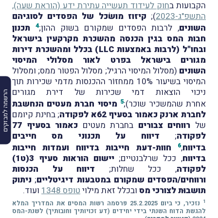
הקבועות ב
חוק לעידוד תעשייה עתירת ידע (הוראת שעה),
התשפ"ג-2023
);
קיזוז מושׂכל של הפסדים לסוגיהם
4
השונים
, לרבות הפסדים שמקורם בשוק ההון;
תכנון
חבות המס בגין הכנסה מהשכרת מקרקעין בישראל
ובחו"ל (לרבות באמצעות LLC) בכלל ומהשכרת דירות
מגורים בישראל בפרט לאור מסלולי המיסוי
השונים
(מסלול המיסוי הרגיל; מסלול הפטוֹר ממס; ומסלול
המיסוי בשיעור 10% ממחזוֹר ההכנסות מדמי שכירות תוך
ניכוי הוצאות דמי שכירות של דירת מגורים
הרשמה למבזקים
5
אחרת שהמשכיר שוכר);
מיסוי חברת מעטים הנחשבת
לחברת ארנק כאמור בסעיף 62א לפקודה
; בחינת קיומם
של
רווחים צבורים
בחברת מעטים
כאמור בסעיף 77
לפקודה
;
דיווח על תכנוני מס חייבים
6
בדיווח
,
חוות-דעת חייבות בדיווח ועמדות חייבות
בדיווח
, ככל שרלבנטיים;
יישום הוראות סעיף 3(ט1)
לפקודה
, ככל שחלות;
דיווח על הכנסות
ורווחים/הפסדים שמקורם במטבעות דיגיטליים
;
ניתוק
תושבוּת לצורכי מס
ובכלל זאת מילוי
טופס 1348
ועוד.
1
נזכיר, כי ביום 25.2.2025 פרסמה רשות המסים את המדריך המלא
להגשת הדוח השנתי בידי יחידים (דע זכויותיך וחובותיך) לשנת-המס