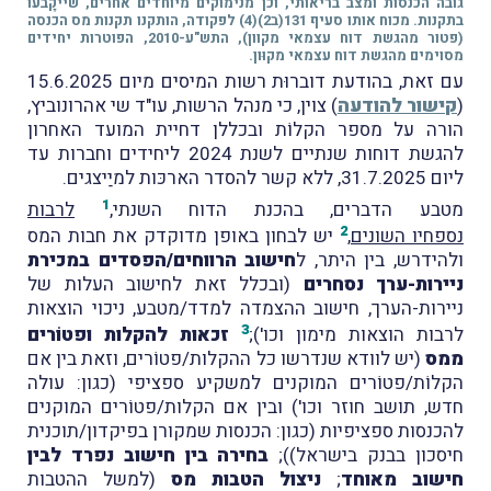
גובה הכנסות ומצב בריאותי, וכן מנימוקים מיוחדים אחרים, שייקָבעו
בתקנות. מכוח אותו סעיף 131(ב2)(4) לפקודה, הותקנו תקנות מס הכנסה
(פטור מהגשת דוח עצמאי מקוון), התש"ע-2010, הפוטרות יחידים
מסוימים מהגשת דוח עצמאי מקוּון.
עם זאת, ב
הודעת דוברוּת רשות המיסים מיום 15.6.2025
(
קישור להודעה
) צוין, כי מנהל הרשות, עו"ד שי אהרונוביץ,
הורה על מספר הקלוֹת ובכללן דחיית המועד האחרון
להגשת דוחות שנתיים לשנת 2024 ליחידים וחברות עד
ליום 31.7.2025, ללא קשר להסדר הארכּות למיַיצגים.
1
מטבע הדברים,
בהכנת הדוח השנתי,
לרבות
2
נספחיו השונים
,
יש לבחון באופן מדוקדק את חבות המס
ולהידרש, בין היתר, ל
חישוב הרווחים/הפסדים במכירת
ניירות-ערך נסחרים
(ובכלל זאת לחישוב העלות של
ניירות-הערך, חישוב ההצמדה למדד/מטבע, ניכוי הוצאות
3
לרבות הוצאות מימון וכו');
זכאות להקלות ופטוֹרים
ממס
(יש לוודא שנדרשו כל ההקלות/פטוֹרים, וזאת בין אם
הקלוֹת/פטוֹרים המוקנים למשקיע ספציפי (כגון: עולה
חדש, תושב חוזר וכו') ובין אם הקלות/פטוֹרים המוקנים
להכנסות ספציפיות (כגון: הכנסות שמקורן בפיקדון/תוכנית
חיסכון בבנק בישראל));
בחירה בין חישוב נפרד לבין
חישוב מאוחד
;
ניצול הטבות מס
(למשל ההטבות