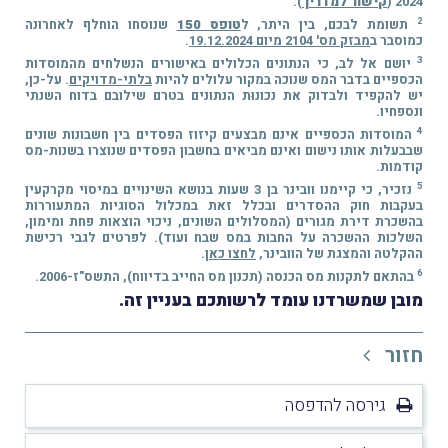
2024 (
קישור למדריך
).
2
תשומת לבכם, בין היתר, ל
טופס 150
שנוסחו הוחלף לאחרונה
כמוסבר ב
מבזק מס' 2104 מיום 19.12.2024
.
3
יושם אל לב, כי הנתונים הכלולים באישורים הנשלחים מהמוסדות
הכספיים בדבר המס שנוכה במקור עלולים להיות
בלתי-מדויקים
. על-כן,
יש להקפיד ולבדוק את נכונוּת הנתונים בטרם שילובם בדוח השנתי
ונספחיו.
4
המוסדות הכספיים אינם מבצעים קיזוז הפסדים בין חשבונות שונים
שבבעלות אותו נישום ואינם מביאים בחשבון הפסדים שנוצרו בשנות-מס
קודמות.
5
נזכיר, כי קיימנו וובינר בן 3 שעות בנושא השינויים במיסוי מקרקעין
בעקבות חוק ההסדרים ובכלל זאת במכלול הסוגיות המתעוררות
בהשכרת דירת מגורים (המסלולים השונים, ניכוי הוצאות פחת ומימון,
השלכות ההשכרה על החבות במס שבח ועוד). לפרטים לגבי רכישת
ההקלטה והמצגת של הוובינר,
לחצו כאן
.
6
בהתאם לתקנות מס הכנסה (תכנון מס החייב בדיווח), התשס"ז-2006.
מובן שמשרדנו עומד לרשותכם בעניין זה.
חזור
גירסה להדפסה