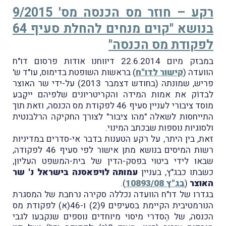
רקע – חוזר מס הכנסה מס' 9/2015
בנושא "קוים מנחים להחלת סעיף 64
לפקודת מס הכנסה"
במבזק מיום 22.6.2014 דיווחנו אודות פרסום דו"ח
הוועדה (
קישור לדו"ח
) בראשות השופטת בדימוס, עו"ד ש'
פריש, שמונתה (בחודש דצמבר 2013) על-ידי שר האוצר
לבדוֹק את אמות המידה והקריטריונים שלפיהם ייקָבע
מוסד ציבורי לעניין סעיף 46 לפקודת מס הכנסה, וזאת תוך
התייחסות לשאלה "מהו ציבור" לצורך החקיקה הרלבנטית
ולסוגיות נוספות שבכתב המינוי.
זאת, בין היתר, על רקע הטענות בדבר אי-סדרים במדיניות
רשות המיסים בנושא מתן אישור לפי סעיף 46 לפקודה,
שבאו לידי ביטוי בפסק-הדין של בית-המשפט העליון,
כשבתו כבג"ץ, בעניין
עמותה לויפאסנה בישראל נ' שר
האוצר
(
בג"ץ 10893/08
).
בגדרו של דו"ח הוועדה נכללה סקירה נרחבת של המסגרת
הנורמטיבית הקיימת בסעיפים 9(2) ו-46(א) לפקודת מס
הכנסה, של הֶסדרי מיסוי מיוחדים נוספים שנקבעו לגבי