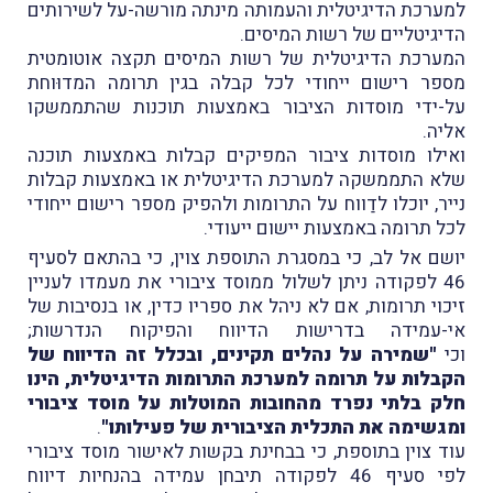
למערכת הדיגיטלית והעמותה מינתה מורשה-על לשירותים
הדיגיטליים של רשות המיסים.
המערכת הדיגיטלית של רשות המיסים תקצה אוטומטית
מספר רישום ייחודי לכל קבלה בגין תרומה המדוּוחת
על-ידי מוסדות הציבור באמצעות תוכנות שהתממשקו
אליה.
ואילו מוסדות ציבור המפיקים קבלות באמצעות תוכנה
שלא התממשקה למערכת הדיגיטלית או באמצעות קבלות
נייר, יוכלו לדַווח על התרומות ולהפיק מספר רישום ייחודי
לכל תרומה באמצעות יישום ייעודי.
יושם אל לב, כי במסגרת התוספת צוין, כי בהתאם לסעיף
46 לפקודה ניתן לשלול ממוסד ציבורי את מעמדו לעניין
זיכוי תרומות, אם לא ניהל את ספריו כדין, או בנסיבות של
אי-עמידה בדרישות הדיווח והפיקוח הנדרשות;
וכי
"שמירה על נהלים תקינים, ובכלל זה הדיווח של
הקבלות על תרומה למערכת התרומות הדיגיטלית, הינו
חלק בלתי נפרד מהחובות המוטלות על מוסד ציבורי
ומגשימה את התכלית הציבורית של פעילותו"
.
עוד צוין בתוספת, כי בבחינת בקשות לאישור מוסד ציבורי
לפי סעיף 46 לפקודה תיבחן עמידה בהנחיות דיווח