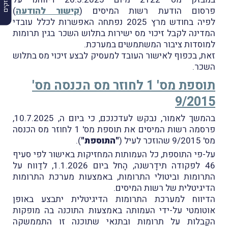
פרסום הודעת רשות המיסים (
קישור להודעה
)
לפיה בחודש מרץ 2025 נפתחה האפשרות לכלל עובדי
המדינה לקבל זיכוי מס ישירות בתלוש השכר בגין תרומות
למוסדות ציבור המשתמשים במערכת.
זאת, בכפוף לאישור העובד למעסיק לבצע זיכוי מס בתלוש
השכר.
תוספת מס' 1 לחוזר מס הכנסה מס'
9/2015
בהמשך לאמור, נבקש לעדכנכם, כי ביום ה, 10.7.2025,
פרסמה רשות המיסים את תוספת מס' 1 לחוזר מס הכנסה
מס' 9/2015 שהוזכר לעיל (
"התוספת"
).
על-פי התוספת, כל העמותות המחזיקות באישור לפי סעיף
46 לפקודה תידָרשנה, הָחל ביום 1.1.2026, לדַווח על
התרומות וביטולי התרומות, באמצעות מערכת התרומות
הדיגיטלית של רשות המיסים.
הדיווח למערכת התרומות הדיגיטלית יתבצע באופן
אוטומטי על-ידי העמותה באמצעות התוכנה בה מופקות
הקַבלות על תרומות ובתנאי שתוכנה זו התממשקה