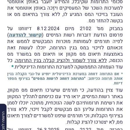
סכומי התרומות שקיבלו; והמידע יועבר באופן אוטומטי
למערכות השכר של המעסיקים ויזַכה באופן אוטומטי את
העובד בזיכוי המס המגיע לו, ללא צורך בתיאום מס או
בקשה להחזר מס.
במבזק מס' 2102 מיום 8.12.2024 דיווחנו על
פרסום הודעת דוברוּת רשות המיסים (
קישור להודעה
)
לפיה תורמים לעמותות מוּכּרות המבקשים לממש את
זכאותם לזיכוי במס בגין התרומה, יוכלו לעשות זאת
באמצעות תיאום מס מקוּון או תיאום מס במשרד מס
הכנסה,
ללא צורך לשמור ולהציג קבלה בגין התרומה
, כל
עוד העמותה התממשקה למערכת התרומות הדיגיטלית.
*
* אם התרומה דוּוחה במערכת הדיגיטלית יופיע על-גבי הקבלה בגין
אותה תרומה הכיתוב:
"התרומה דווחה לרשות המסים"
בצירוף מספר
דיווח.
עוד צוין בהודעה, כי תורמים שיערכו תיאום מס מקוּון,
באתר רשות המיסים, יראו מיד עם כניסתם לתהליך המקוּון
את רשימת תרומותיהם לשנה הנוכחית, מתוכה יוכלו לסמן
את התרומות עליהן הם מבקשים לקבל זיכוי, ללא צורך
הרשמה למבזקים
בצירוף הקבלות; וכי תורמים שיִפנו למשרדים לצורך תיאום
מס, לא יצטרכו להציג קבלות.
במבזק מס' 2122 מיום 26.3.2025 דיווחנו על