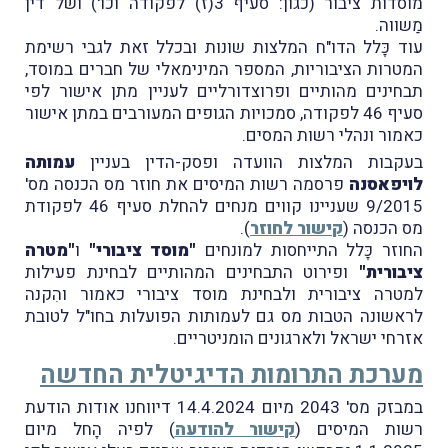
מוסדות ציבור (כגון: סעיף 3(ז) לפקודה וכו') ושל דין
מַשווה.
עוד כָּלל הדו"ח המלצות שונות ובכלל זאת לגבי רשימת
המטרות הציבוריות, המספר המינימאלי של חברים במוסד,
תבחינים מהותיים ופרוצדורליים לעניין מתן אישור לפי
סעיף 46 לפקודה, סמכויות הגופים המעורבים במתן אישור
כאמור ונהלי רשות המסים.
בעקבות המלצות הוועדה ופסק-הדין בעניין
עמותה
לויפאסנה
פרסמה רשות המיסים את חוזר מס הכנסה מס'
9/2015 שעניינו קווים מנחים להחלת סעיף 46 לפקודת
מס הכנסה (
קישור לחוזר
).
החוזר כָּלל התייחסות למונחים
"מוסד ציבורי"
ו
"מטרה
ציבורית"
ופירוט התבחינים המהותיים לבחינת פעילות
למטרה ציבורית ולבחינת מוסד ציבורי כאמור והִקנה
לראשונה הטבות מס גם לעמותות הפועלות בחו"ל לטובת
אזרחי ישראל ולארגונים הומניטריים.
מערכת התרומות הדיגיטלית החדשה
במבזק מס' 2043 מיום 14.4.2024 דיווחנו אודות הודעת
רשות המיסים (
קישור להודעה
) לפיה הָחל מיום