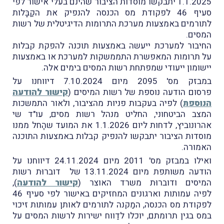
1.1.2025 יתבקשו מוסדות הציבור שהינם בעלי אישור לפי
סעיף 46 לפקודת מס הכנסה להנפיק את הקַבָּלות
לתורמים באמצעות מערכת התרומות הדיגיטלית של רשות
המסים.
החיבור למערכת ייעשה באמצעות תוכנה להפקת קבלות
על תרומות המאפשרת התממשקות למערכת או באמצעות
יישומון ייעודי שמפתחת רשות המסים בימים אלה.
במבזק מס' 2095 מיום 7.10.2024 דיווחנו על
פרסום הודעה נוספת של רשות המיסים (
קישור להודעה
הנוספת
) לפיה בעקבות פניות מהציבור, ולאור התמשכות
המצב הביטחוני, החליט מנהל רשות מסים, עו"ד שי
אהרונוביץ, לדחות ליום 1.1.2026 את המועד שהָחל ממנו
מוסדות הציבור יתבקשו להנפיק קבלות באמצעות התוכנה
האמורה.
ואילו במבזק מס' 2011 מיום 24.11.2024 דיווחנו על
הודעה משותפת מיום 13.11.2024 של דוברוּת רשות
המיסים ודוברוּת משרד האוצר (
קישור להודעה
),
לפיה עמותות וארגונים המחזיקים באישור לפי סעיף 46
לפקודת מס הכנסה, המַקנה לתורמים לאותן עמותות זיכוי
במס בגין תרומתם, יוכלו לדַווח ישירות לרשות המסים על