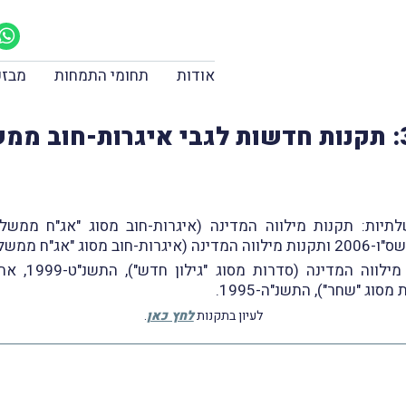
אודות
תחומי התמחות
מבזק
יות
, התשס"ו-2006.
במקביל, פורס
לעיון בתקנות
לחץ כאן
.