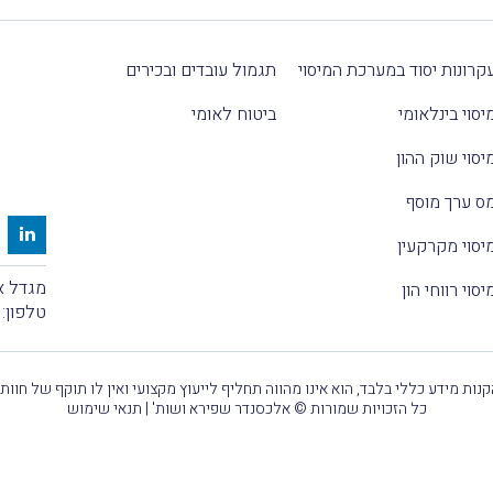
קרונות יסוד במערכת המיסוי
תגמול עובדים ובכירים
יסוי בינלאומי
ביטוח לאומי
יסוי שוק ההון
ס ערך מוסף
יסוי מקרקעין
מגדל אלקטרה
יסוי רווחי הון
טלפון:
נות מידע כללי בלבד, הוא אינו מהווה תחליף לייעוץ מקצועי ואין לו תוקף של חוות
כל הזכויות שמורות © אלכסנדר שפירא ושות' |
תנאי שימוש