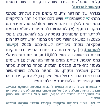
קלימן, סמנכ"לית בכירה שומה וביקורת ברשות המסים
(
קישור להודעה
).
בגדרהּ של ההודעה צוין, כי בימים אלה נשלחים מכתבי
התראה
*
לנישומים,
**
שיש להם אחד או יותר מהליקויים
המפורטים להלן ובידיהם אישור פטוֹר/הקטנה מניכוי מס
במקור בתוקף: (א) לא הוגש דו"ח מפורט למע"מ בהתאם
לקריטריונים המפורטים בפסקה 5.2.3 להוראת ביצוע מס'
1/2025 בנושא אישורי ניכוי מס במקור ואישורים לפי חוק
עסקאות גופים ציבוריים לשנת-המס 2025 (
קישור
להוראה
); (ב) קיימים מחדלים בתחום הגבייה, דהיינו קיום
חובות בהרשאה של מעל 10,000 ₪, וחובות קנס מינהלי
במס הכנסה, ניכויים, מע"מ ומיסוי מקרקעין; (ג) נישומים
בענפי כוח-אדם, קבלנים, הובלות, מסחר במתכות, מסחר
בדלק ושמירה וניקיון, עם מחזוֹר במע"מ בשנים-עשר
החודשים האחרונים של מעל מיליון ₪, ללא תיק ניכויים או
שתיק הניכויים שלהם סגור או בלתי-פעיל.
* במסגרת פעילות רשות המסים להגברת האכיפה והעמקת הגבייה,
מבצעת הרשות מהלכים של שליחת מכתבי התראה לשלילת אישורים
של פטוֹר/הקטנה מניכוי מס במקור, וזאת בְּשל ליקויים שיש בתיק
הנישום.
** ניתן לעיין ברשימת הלקוחות שקיבלו מכתבי התראה ושלילה