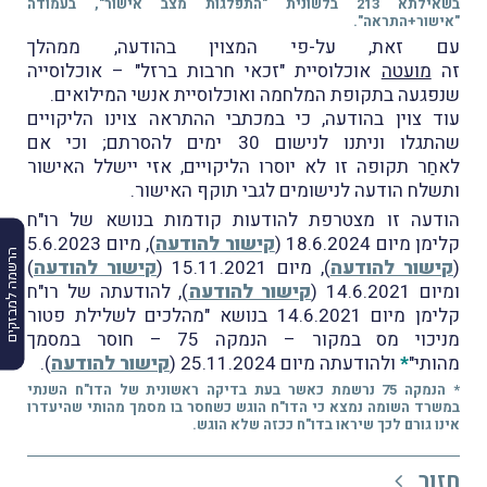
בשאילתא 213 בלשונית "התפלגות מצב אישור", בעמודה
"אישור+התראה".
עם זאת, על-פי המצוין בהודעה, ממהלך
זה
מועטה
אוכלוסיית "זכאי חרבות ברזל" – אוכלוסייה
שנפגעה בתקופת המלחמה ואוכלוסיית אנשי המילואים.
עוד צוין בהודעה, כי במכתבי ההתראה צוינו הליקויים
שהתגלו וניתנו לנישום 30 ימים להסרתם; וכי אם
לאחַר תקופה זו לא יוסרו הליקויים, אזי יישלל האישור
ותשלח הודעה לנישומים לגבי תוקף האישור.
הודעה זו מצטרפת להודעות קודמות בנושא של רו"ח
קלימן מיום 18.6.2024 (
קישור להודעה
), מיום 5.6.2023
הרשמה למבזקים
(
קישור להודעה
), מיום 15.11.2021 (
קישור להודעה
)
ומיום 14.6.2021 (
קישור להודעה
), להודעתה של רו"ח
קלימן מיום 14.6.2021 בנושא "מהלכים לשלילת פטור
מניכוי מס במקור – הנמקה 75 – חוסר במסמך
מהותי"
*
ולהודעתה מיום 25.11.2024 (
קישור להודעה
).
* הנמקה 75 נרשמת כאשר בעת בדיקה ראשונית של הדו"ח השנתי
במשרד השומה נמצא כי הדו"ח הוגש כשחסר בו מסמך מהותי שהיעדרו
אינו גורם לכך שיראו בדו"ח ככזה שלא הוגש.
חזור