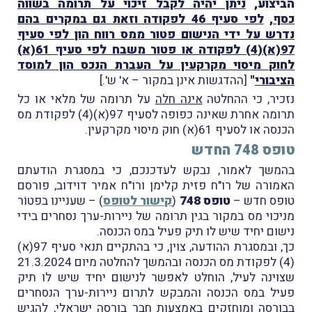
הביצוע,
ניתן יהיה לקבל זיכוי על תרומה בשווה
כסף
,
לפי סעיף 46 לפקודה וזאת גם במקרים בהם
נדרש על ידי הנישום פטור ממס רווח הון לפי סעיף
97(א)(4) לפקודה או פטור משבח לפי סעיף 61(א)
לחוק מיסוי מקרקעין על העברת הנכס הון למוסד
הציבורי
"
[ההדגשות אינן במקור – א' ש'.]
נזכיר, כי ההחלטה
אינה חלה
על תרומה של מלאי או כל
תרומה אחרת שאינה כפופה לסעיף 97(א)(4) לפקודת מס
הכנסה או לסעיף 61(א) חוק מיסוי מקרקעין.
טופס 748 החדש
בהמשך לאמור, נבקש לעדכנכם, כי במסגרת הודעתם
האמורה של רו"ח פזית קלימן ורו"ח אמיר דוידוב, פורסם
טופס חדש –
טופס 748
(
קישור לטופס
) – שעניינו בפטוֹר
מניכוי מס במקור בגין תרומה של ניירות-ערך נסחרים בידי
נישום יחיד שיש לו תיק פעיל במס הכנסה.
כך, ובמסגרת ההודעה, צוין, כי בהתקיים תנאי סעיף 97(א)
(4) לפקודת מס הכנסה ובהמשך להחלטה מיום 21.3.2024
שצוינה לעיל, הוחלט לאפשר לנישום יחיד שיש לו תיק
פעיל במס הכנסה והמבקש לתרום ניירות-ערך הנסחרים
בבורסה ומוחזקים באמצעות חָבר בורסה ישראלי, להגיש