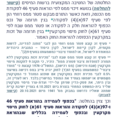
החלטתה של החטיבה המקצועית ברשות המיסים (
קישור
להחלטה
) בנושא זיכוי ממס לפי הוראות סעיף 46 לפקודת
מס הכנסה, וזאת כאשר התורם מבקש פטוֹר ממס רווחי הון
לפי סעיף 97(א)(4) לפקודה
*
בגין תרומה של נכס
הכפוף להוראות חלק ה לפקודה או פטוֹר ממס שבח לפי
סעיף 61(א) לחוק מיסוי מקרקעין
**
בגין תרומה של זכות
במקרקעין הכפופה להוראות החוק האמור.
* סעיף זה קובע פטוֹר ממס רווחי הון לגבי "מתנה למדינה, לרשות
מקומית, לקרן קיימת לישראל, לקרן היסוד – המגבית היהודית
המאוחדת לישראל, או למוסד ציבורי כמשמעותו בסעיף 9(2)".
** סעיף זה קובע פטוֹר ממס שבח לגבי "מכירת זכות במקרקעין ללא
תמורה למוסדות ציבור פטורה ממס". נזכיר, כי תקנה 9 לתקנות מיסוי
מקרקעין (שבח ורכישה) (מס רכישה), התשל"ה-1974 קובעת כי "מוסד
ציבורי" כמשמעותו בסעיף 61(ד) לחוק יהיה חייב במס רכישה בשיעור
0.5% לגבי מכירת זכות במקרקעין אם שוכנע המנהל כי המקרקעין
משַמשים או ישמשו בעתיד את המוסד במישרין בלבד. ראו לעניין זה,
ובין היתר, את פסק-הדין שניתן על-ידי ועדת-ערר מיסוי מקרקעין
שליד בית-המשפט המחוזי בנצרת ביום 4.10.2021 בעניין ישיבת קרית
שמונה שאליו נדרשנו במבזק מס' 1941 מיום 20.10.2021 (
קישור
למבזק
).
וכך צוין בהחלטה:
"בכפוף לעמידה בהוראות סעיף 46
ו-97(א)(4) לפקודה והוראות סעיף 61(א) לחוק מיסוי
מקרקעין ובכפוף לעמידה בכללים שבהוראת