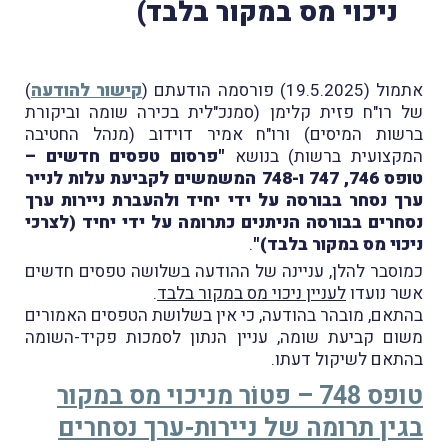
ניכוי מס במקור בלבד)
אתמול (19.5.2025) פורסמה הודעתם (
קישור להודעה
)
של רו"ח פזית קלימן (סמנכ"לית בכירה שומה וביקורת
ברשות המיסים) ורו"ח אמיר דוידוב (מנהל החטיבה
המקצועית ברשות) בנושא
"פרסום טפסים חדשים –
טופס 746, 747 ו-748 המשמשים לקביעת עלות לנייר
ערך נסחר בבורסה על ידי יחיד ולהעברת ניירות ערך
נסחרים בבורסה הניתנים כתרומה על ידי יחיד (לצרכי
ניכוי מס במקור בלבד)"
.
כמוסבר להלן, עניינה של ההודעה בשלושה טפסים חדשים
אשר נועדו
לעניין ניכוי מס במקור בלבד
.
בהתאם, מובהר בהודעה, כי אין בשלושת הטפסים האמורים
משום קביעת שומה, עניין הנתון לסמכות פקיד-השומה
בהתאם לשיקול דעתו.
טופס 748 – פטוֹר מניכוי מס במקור
בגין תרומה של ניירות-ערך נסחרים