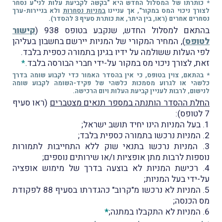
* כותרתו של המסלול החדש היא "בקשה לקביעת עלות לני"ע נסחר
לצורך ניכוי המס במקור", אך עניינו
במניות נסחרות
ולא בניירות-ערך
נסחרים אחרים (ראו, בין היתר, את כותרת סעיף 3 להסדר).
בהתאם למסלול החדש, שנקבע בטופס 938 (
קישור
לטופס
), המחיר המקורי של המניות יירשם בחשבון בעליהן
לפי העלות ששולמה על ידיו בגינן בתמורה כספית בלבד.
זאת, לצורך ניכוי מס במקור על-ידי חברי הבורסה בלבד.
*
* בהתאם, צוין בטופס, כי אין בהסדר האמור כדי לקבוע שומה בדרך
כלשהי או לגרוע מסמכות כלשהי של פקיד-השומה לקבוע שומה
לנישום, לרבות לעניין קביעת העלות ויום הרכישה.
החלת ההסדר הותנתה במספר תנאים מצטברים
(ראו סעיף
7 לטופס):
1. בעל המניות הינו יחיד תושב ישראל;
2. המניות נרכשו בתמורה כספית בלבד;
3. המניות נרכשו בתנאי שוק ללא התחייבות לתמורות
נוספות לרבות מתן אופציות ו/או שירותים נוספים;
4. רכישת המניות לא בוצעה בדרך של מימוש אופציה
על-ידי בעל המניות;
5. המניות לא נרכשו מ"קרוב" כהגדרתו בסעיף 88 לפקודת
מס הכנסה;
6. המניות לא התקבלו במתנה;
*