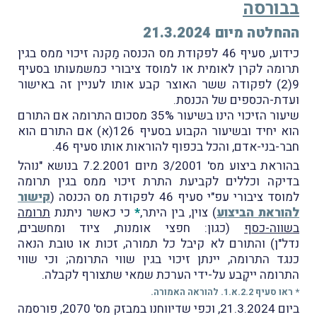
בבורסה
ההחלטה מיום 21.3.2024
כידוע, סעיף 46 לפקודת מס הכנסה מַקנה זיכוי ממס בגין
תרומה לקרן לאומית או למוסד ציבורי כמשמעותו בסעיף
9(2) לפקודה ששר האוצר קבע אותו לעניין זה באישור
ועדת-הכספים של הכנסת.
שיעור הזיכוי הינו בשיעור 35% מסכום התרומה אם התורם
הוא יחיד ובשיעור הקבוע בסעיף 126(א) אם התורם הוא
חבר-בני-אדם, והכל בכפוף להוראות אותו סעיף 46.
בהוראת ביצוע מס' 3/2001 מיום 7.2.2001 בנושא "נוהל
בדיקה וכללים לקביעת התרת זיכוי ממס בגין תרומה
למוסד ציבורי עפ"י סעיף 46 לפקודת מס הכנסה (
קישור
להוראת הביצוע
) צוין, בין היתר,
*
כי כאשר ניתנת
תרומה
בשווה-כסף
(כגון: חפצי אומנות, ציוד ומחשבים,
נדל"ן) והתורם לא קיבל כל תמורה, זכות או טובת הנאה
כנגד התרומה, יינתן זיכוי בגין שווי התרומה; וכי שווי
התרומה ייקָבע על-ידי הערכת שמאי שתצורף לקבלה.
* ראו סעיף 2.2.א.1. להוראה האמורה.
ביום 21.3.2024, וכפי שדיווחנו במבזק מס' 2070, פורסמה