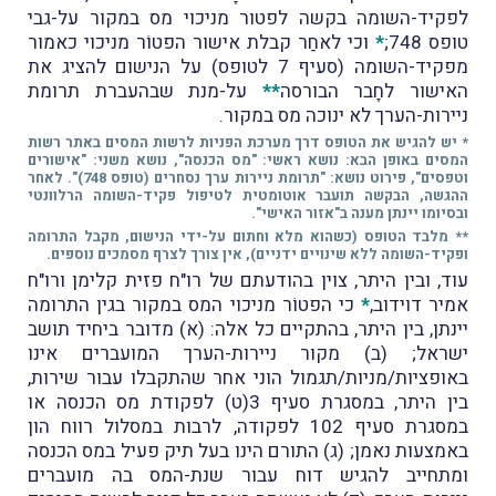
לפקיד-השומה בקשה לפטור מניכוי מס במקור על-גבי
טופס 748;
*
וכי לאחַר קבלת אישור הפטוֹר מניכוי כאמור
מפקיד-השומה (סעיף 7 לטופס) על הנישום להציג את
האישור לחָבר הבורסה
**
על-מנת שבהעברת תרומת
ניירות-הערך לא ינוכה מס במקור.
* יש להגיש את הטופס דרך מערכת הפניות לרשות המסים באתר רשות
המסים באופן הבא: נושא ראשי: "מס הכנסה", נושא משני: "אישורים
וטפסים", פירוט נושא: "תרומת ניירות ערך נסחרים (טופס 748)". לאחר
ההגשה, הבקשה תועבר אוטומטית לטיפול פקיד-השומה הרלוונטי
ובסיומו יינתן מענה ב"אזור האישי".
** מלבד הטופס (כשהוא מלא וחתום על-ידי הנישום, מקבל התרומה
ופקיד-השומה ללא שינויים ידניים), אין צורך לצרף מסמכים נוספים.
עוד, ובין היתר, צוין בהודעתם של רו"ח פזית קלימן ורו"ח
אמיר דוידוב,
*
כי הפטוֹר מניכוי המס במקור בגין התרומה
יינתן, בין היתר, בהתקיים כל אלה: (א) מדובר ביחיד תושב
ישראל; (ב) מקור ניירות-הערך המועברים אינו
באופציות/מניות/תגמול הוני אחר שהתקבלו עבור שירות,
בין היתר, במסגרת סעיף 3(ט) לפקודת מס הכנסה או
במסגרת סעיף 102 לפקודה, לרבות במסלול רווח הון
באמצעות נאמן; (ג) התורם הינו בעל תיק פעיל במס הכנסה
ומתחייב להגיש דוח עבור שנת-המס בה מועברים