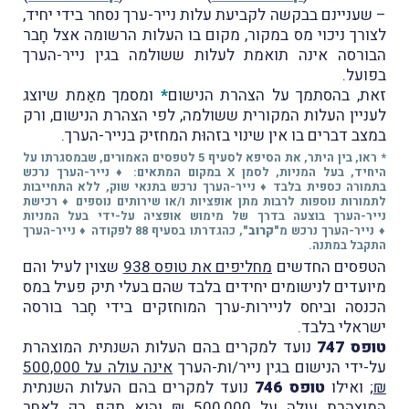
– שעניינם בבקשה לקביעת עלות נייר-ערך נסחר בידי יחיד,
לצורך ניכוי מס במקור, מקום בו העלות הרשומה אצל חָבר
הבורסה אינה תואמת לעלות ששולמה בגין נייר-הערך
בפועל.
זאת, בהסתמך על הצהרת הנישום
*
ומסמך מאַמת שיוצג
לעניין העלות המקורית ששולמה, לפי הצהרת הנישום, ורק
במצב דברים בו אין שינוי בזהוּת המחזיק בנייר-הערך.
* ראו, בין היתר, את הסיפא לסעיף 5 לטפסים האמורים, שבמסגרתו על
היחיד, בעל המניות, לסמן X במקום המתאים: ♦ נייר-הערך נרכש
בתמורה כספית בלבד ♦ נייר-הערך נרכש בתנאי שוק, ללא התחייבות
לתמורות נוספות לרבות מתן אופציות ו/או שירותים נוספים ♦ רכישת
נייר-הערך בוצעה בדרך של מימוש אופציה על-ידי בעל המניות
♦ נייר-הערך נרכש מ
"קרוב"
, כהגדרתו בסעיף 88 לפקודה ♦ נייר-הערך
התקבל במתנה.
הטפסים החדשים
מחליפים את טופס 938
שצוין לעיל והם
מיועדים לנישומים יחידים בלבד שהם בעלי תיק פעיל במס
הכנסה וביחס לניירות-ערך המוחזקים בידי חָבר בורסה
ישראלי בלבד.
טופס 747
נועד למקרים בהם העלות השנתית המוצהרת
על-ידי הנישום בגין נייר/ות-הערך
אינה עולה על 500,000
₪
; ואילו
טופס 746
נועד למקרים בהם העלות השנתית
המוצהרת
עולה על 500,000 ₪
והוא תקֵף רק לאחַר