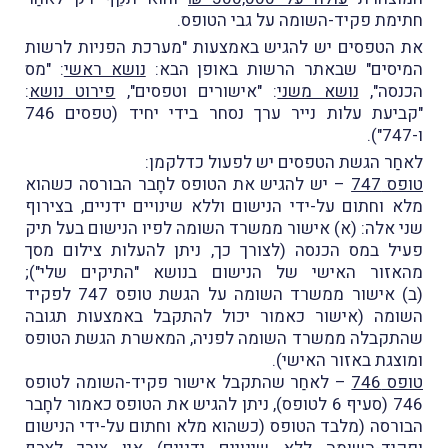
חתימת פקיד-השומה על גבי הטופס.
את הטפסים יש להגיש באמצעות "מערכת הפניות לרשות
המיסים" שבאתר הרשות באופן הבא:
נושא ראשי
: "מס
הכנסה",
נושא משני
: "אישורים וטפסים",
פירוט נושא
:
"קביעת עלות נייר ערך נסחר בידי יחיד (טפסים 746
ו-747").
לאחַר הגשת הטפסים יש לפעול כדלקמן:
טופס 747
– יש להגיש את הטופס לחָבר הבורסה כשהוא
מלא וחתום על-ידי הנישום וללא שינויים ידניים, בצירוף
שני אלה: (א) אישור ממשרד השומה לפיו הנישום בעל תיק
פעיל במס הכנסה (לצורך כך, ניתן להעלות צילום מסך
מהאזור האישי של הנישום בנושא "התיקים שלי");
(ב) אישור ממשרד השומה על הגשת טופס 747 לפקיד
השומה (אישור כאמור יכול להתקבל באמצעות תגובה
שהתקבלה ממשרד השומה לפניה, המאשרת הגשת הטופס
ומוצגת באזור האישי).
טופס 746
– לאחַר שהתקבל אישור פקיד-השומה לטופס
746 (סעיף 6 לטופס), ניתן להגיש את הטופס כאמור לחָבר
הבורסה (מלבד הטופס (כשהוא מלא וחתום על-ידי הנישום