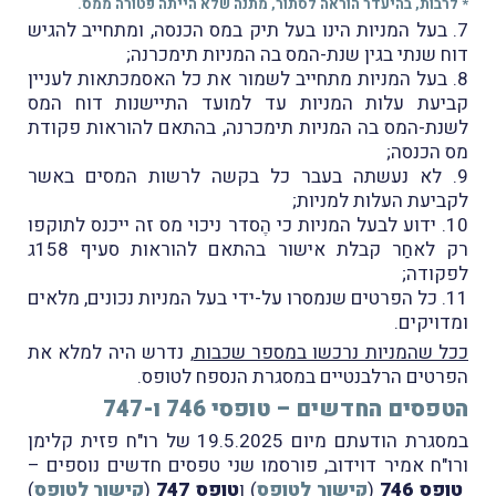
* לרבות, בהיעדר הוראה לסתור, מתנה שלא הייתה פטורה ממס.
7. בעל המניות הינו בעל תיק במס הכנסה, ומתחייב להגיש
דוח שנתי בגין שנת-המס בה המניות תימכרנה;
8. בעל המניות מתחייב לשמור את כל האסמכתאות לעניין
קביעת עלות המניות עד למועד התיישנות דוח המס
לשנת-המס בה המניות תימכרנה, בהתאם להוראות פקודת
מס הכנסה;
9. לא נעשתה בעבר כל בקשה לרשות המסים באשר
לקביעת העלות למניות;
10. ידוע לבעל המניות כי הֶסדר ניכוי מס זה ייכנס לתוקפו
רק לאחַר קבלת אישור בהתאם להוראות סעיף 158ג
לפקודה;
11. כל הפרטים שנמסרו על-ידי בעל המניות נכונים, מלאים
ומדויקים.
ככל שהמניות נרכשו במספר שכבות
, נדרש היה למלא את
הפרטים הרלבנטיים במסגרת הנספח לטופס.
הטפסים החדשים – טופסי 746 ו-747
במסגרת הודעתם מיום 19.5.2025 של רו"ח פזית קלימן
ורו"ח אמיר דוידוב, פורסמו שני טפסים חדשים נוספים –
טופס 746
(
קישור לטופס
) ו
טופס 747
(
קישור לטופס
)