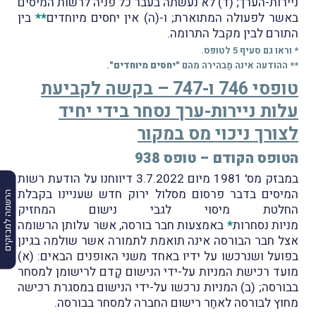
ניירות-הערך; (ד) לא נעשתה בעבר כל פניה לרשות המיסים
באשר לפעולה המתוארת; ו-(ה) אין יחסים מיוחדים
**
בין
התורם לבין מקבל התרומה.
* וראו גם סעיף 5 לטופס.
** ההודעה אינה מַבהירה מהם
"יחסים מיוחדים"
.
טופסי 746 ו-747 – בקשה לקביעת
עלות ניירות-ערך נסחר בידי יחיד
לצורך ניכוי מס במקור
הטופס הקודם – טופס 938
במבזק מס' 1981 מיום 3.7.2022 דיווחנו על הודעת רשות
המיסים בדבר פרסום מסלול ירוק חדש שעניינו בקבלת
הרשמה למבזקים
החלטת מיסוי לגבי נישום המחזיק
מניות נסחרות
*
באמצעות חבר בורסה, אשר עלותן הרשומה
אצל חבר הבורסה אינה תואמת לתמורה אשר שולמה בגינן
בפועל ושנרכשו על ידיו באחד משני האופנים הבאים: (א)
מועד רכישת המניות על-ידי הנישום קָדם לרישומן למסחר
בבורסה; (ב) המניות נרכשו על-ידי הנישום במסגרת רכישה
מחוץ לבורסה לאחַר רישום החברה למסחר בבורסה.