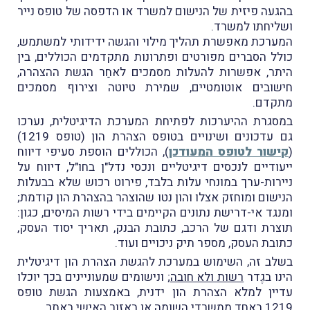
בהגעה פיזית של הנישום למשרד או הדפסה של טופס נייר
ושליחתו למשרד.
המערכת מאפשרת תהליך מילוי והגשה ידידותי למשתמש,
כולל הסברים מפורטים ופתרונות מתקדמים הכוללים, בין
היתר, אפשרות להעלות מסמכים לאחַר הגשת ההצהרה,
חישובים אוטומטיים, שמירת טיוטה וצירוף מסמכים
מתקדם.
במסגרת ההיערכות לפתיחת המערכת הדיגיטלית, נערכו
גם עדכונים ושינויים בטופס הצהרת הון (טופס 1219)
(
קישור לטופס המעודכן
), הכוללים הוספת סעיפי דיווח
ייעודיים לנכסים דיגיטליים ונכסי נדל"ן בחו"ל, דיווח על
ניירות-ערך במונחי עלות בלבד, פירוט רכוש שלא בבעלות
הנישום ומוחזק אצלו והון נטו שהוצהר בהצהרת הון קודמת;
ומנגד אי-דרישת נתונים הקיימים בידי רשות המיסים, כגון:
תוצרת ודגם של הרכב, כתובת הבנק, תאריך יסוד העסק,
כתובת העסק, מספר תיק ניכויים ועוד.
בשלב זה, השימוש במערכת להגשת הצהרת הון דיגיטלית
הינו בגֶדר
רשות ולא חובה
; ונישומים שמעוניינים בכך יוכלו
עדיין למלא הצהרת הון ידנית, באמצעות הגשת טופס
1219 באחד ממשרדי השומה או באזור האישי באתר.