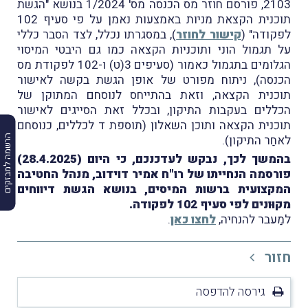
2103, פורסם חוזר מס הכנסה מס' 1/2024 בנושא "הגשת
תוכנית הקצאת מניות באמצעות נאמן על פי סעיף 102
לפקודה" (
קישור לחוזר
), במסגרתו נכלל, לצד הסבר כללי
על תגמול הוני ותוכניות הקצאה כמו גם היבטי המיסוי
הגלומים בתגמול כאמור (סעיפים 3(ט) ו-102 לפקודת מס
הכנסה), ניתוח מפורט של אופן הגשת בקשה לאישור
תוכנית הקצאה, וזאת בהתייחס לנוסחם המתוקן של
הכללים בעקבות התיקון, ובכלל זאת הסייגים לאישור
תוכנית הקצאה ותוכן השאלון (תוספת ד לכללים, כנוסחם
לאחַר התיקון).
הרשמה למבזקים
בהמשך לכך, נבקש לעדכנכם, כי היום (28.4.2025)
פורסמה הנחייתו של רו"ח אמיר דוידוב, מנהל החטיבה
המקצועית ברשות המיסים, בנושא הגשת דיווחים
מקוּונים לפי סעיף 102 לפקודה.
למַעבר להנחיה,
לחצו כאן
.
חזור
גירסה להדפסה