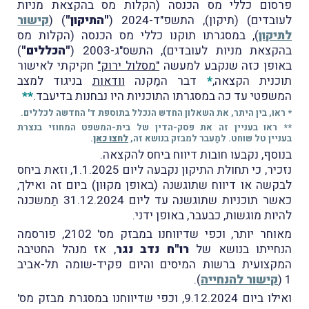
פרסום כללי מס הכנסה (הקלות מס בהקצאת מניות
לעובדים) (תיקון), התשפ"ד-2024 (
"התיקון"
) (
קישור
לתיקון
), במסגרתו תוקנו כללי מס הכנסה (הקלות מס
בהקצאת מניות לעובדים), התשס"ג-2003 (
"הכללים"
)
באופן כזה שנקבע למעשה
"מסלול ירוק"
חקיקתי לאישור
תוכנית הקצאה,
*
דבר המַקנה
וודאות
בניגוד למצב
המשפטי עד כה במסגרתו התוכניות היו נבחנות בדיעבד.
**
* ראו, בין היתר, את השאלון החדש הנכלל בתוספת ד' החדשה לכללים.
** ראו בעניין זה את פסק-הדין של בית-המשפט המחוזי בנצרת
בעניין טל שוחט. למַעבר למבזק בנושא זה,
לחצו כאן
.
בנוסף, נקבעו חובות דיווח ביחס להקצאה.
נזכיר, כי תחולת התיקון נקבעה ליום 1.1.2025, וזאת ביחס
לבקשה או דיווח שתוגשנה (באופן מקוּון) ביום זה ואילך,
כאשר תוכניות שתוגשנה עד ליום 31.12.2024 תַמשכנה
להיות מוגשות, כבעבר, באופן ידני.
מאוחר יותר, וכפי שדיווחנו במבזק מס' 2102, פורסמה
הנחייתו בנושא של
רו"ח נדב נגר
, אז מנהל החטיבה
המקצועית ברשות המיסים והיום פקיד-שומה תל-אביב
1 (
קישור להנחייה
).
ואילו ביום 9.12.2024, וכפי שדיווחנו במסגרת מבזק מס'