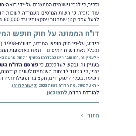
נזכיר, כי לגבי נישומים המיוצגים על-ידי רואה-ח
לבעל עסק קטן שמחזור עסקאותיו עד 60,000 ₪ (למַעבר להודעת הרשות בעניין זה,
דו"ח הממונה על חוק חופש המידע
כידוע, על-פי חוק חופש המידע, תשנ"ח-1998 (
"
ובכלל זאת רשות המיסים – וזאת באמצעות הממ
* לעניין זה,
"תושב"
הינו כהגדרתו בסעיף 1 לחוק מרשם האוכלוסין וכן תאגיד שהתאגד לפי הדין בישראל.
בעניין זה, נבקש לעדכנכם, כי
פורסם
הדו"ח השנתי לשנת 24
יצוין, כי בניגוד לדוחות השנתיים לשנים קודמות,
*
רשימת בעלי התפקידים, תקציבה ופעילויותיה ה
* ראו, למשל, את הדו"ח לשנת 2023 (
קישור לדו"ח
).
להורדת הדו"ח,
לחצו כאן
.
חזור