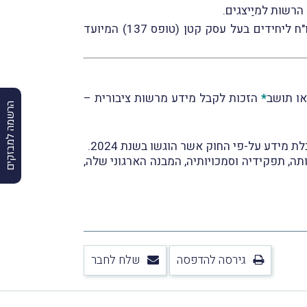
הרשות למיַיצגים.
עוד נזכיר, כי רשות המיסים מעמידה לשכות הדרכה לסיוע במילוי והגשת הדו"ח שנתי ליחידים (טופס 1301) ודו"ח ליחידים בעל עסק קטן (טופס 137) המיועד
*
הזכות לקבל מידע מרשות ציבורית –
הרשמה למבזקים
ת מידע על-פי החוק אשר הוגשו בשנת 2024.
תה, תפקידיה וסמכויותיה, המבנה הארגוני שלה,
גירסה להדפסה
שלח לחבר