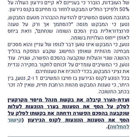
של העוּבדות, הוברר כי בעניינם לא קיים גירעון העולה על
50% ולפיכך החליט המבקש לחזור בו מחיובם בקנס גירעון.
בתגובה מטעם המשיבים להודעת ההבהרה מטעם המבקש,
נטען כי המבקש מנסה "להסתמך אך ורק על טענה
פרוצדוראלית בגין הסכם השומה שנחתם", וזאת ביחס
לאופן ייחוס העלויות בשומה.
נטען, כי המבקש אינו טוען דבר לגופו של עניין והוא מסכים
מבחינה מהותית שאופן החישוב שקבע המפקח בהליך
ההשגה שגוי והעלות שנקבעה בהסכם הפשרה, שגויה. עוד
נטען, כי המשיבים עומדים על זכותם לחקור בחקירה נגדית
את נציגי המבקש, בכדי להוכיח את טענותיהם.
בכל הנוגע לקנס הגירעון בו חויבו המשיבים 1 ו-2, נטען, בין
היתר, כי טענות המבקש מהוות הרחבת חזית, שאין לה זכר
בכתב התשובה.
ועדת-הערר קיבלה את בקשת מנהל מיסוי מקרקעין
לסלק על הסף את הטענות בערר הנוגעות לעלות
שנקבעה בהסכם הפשרה ודחתה את בקשתו לסלק על
הסף את הטענות הנוגעות לקנס הגירעון
(
קישור
להחלטה
).