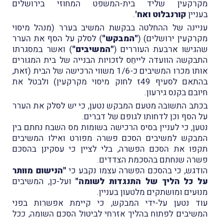
מקרקעין שליד בית-המשפט המחוזי בירושלים
בעניין
קורנבלוט ואח'
.
עניינה של ההחלטה בבקשת המשיב בערר (מנהל מיסוי
מקרקעין ירושלים) (
"המבקש"
) לסלק על הסף את הערר
שהגישו ארבעת העוררים (
"המשיבים"
) ואשר במסגרתו
התבקשה הוועדה לייחֵס לזכויות הבנייה של בית המגורים
אותו מכרו המשיבים כ-1/6 משווי הרכישה של הבית (זאת,
בהתאם לסעיף 49ז לחוק מיסוי מקרקעין) ולבטל את
חיובם בקנס גירעון.
בכתב התשובה מטעם המבקש נטען, כי יש לסלק את הערר
על הסף וכן לדחותו לגופם של דברים.
נטען, כי לעניין בסיס הרכישה בשומות מס השבח נחתם בין
המבקש למשיבים הסכם פשרה מפורט ואילו המשיבים
תקפו את הסכם הפשרה, בלי לציין כי עסקינן בהסכם
פשרה שנחתם בהסכמת הצדדים.
הודגש, כי בהסכם הפשרה עצמו נקבע כי
"הנישום מוותר
על כל הליך של התנגדות לשומה"
ועל-כן, המשיבים
מנוּעים ומושתקים מלטעון בעניין.
עוד נטען על-ידי המבקש, כי קיימת אפשרות בפני
המשיבים לפתוח בהליך אזרחי לביטול הסכם השומה, ככל