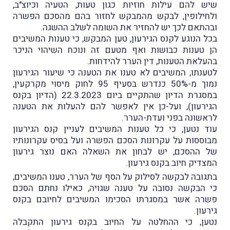
שיש להם עילות חוזיות כגון טעות, הטעיה וכיוצ"ב,
ולחילופין, לבקש מהמבקש לחזור בהם מהסכם הפשרה
ובהתאם לכך יש להחזיר את השומה לשלב ההשגה.
בכל הנוגע לקנס הגירעון, טען המבקש, כי טענות המשיבים
הן טענות כבושות ואף מטעם זה ונוכח השיהוי הניכר
בהעלאת הטענות, דין הערר להידחות.
לטענתו, המשיבים לא טענו את הטענה כי שיעור הגירעון
נמוך מ-50% כנדרש בסעיף 95 לחוק מיסוי מקרקעין,
במסגרת הדיון שהתקיים ביום 22.3.2023 (הדיון בקנס
הגירעון), ועל-כן אין לאפשר להם להעלות את הטענה
לראשונה בפני ועדת-הערר.
עוד נטען, כי כל טענות המשיבים לעניין קנס הגירעון
מבוססות על עקרונות הסכם הפשרה ועל בסיס עקרונותיו
של ההסכם, יש לבחון את השאלה האם נוצר גירעון
המצדיק חיוב בקנס גירעון.
בתגובה לבקשה לסילוק על הסף של הערר, טענו המשיבים,
כי הבקשה נסובה על טענה שגויה, כאילו נחתם הסכם
פשרה אשר במסגרתו הסכימו המשיבים לחיובם בקנס
גירעון.
נטען, כי ההחלטה על החיוב בקנס גירעון התקבלה