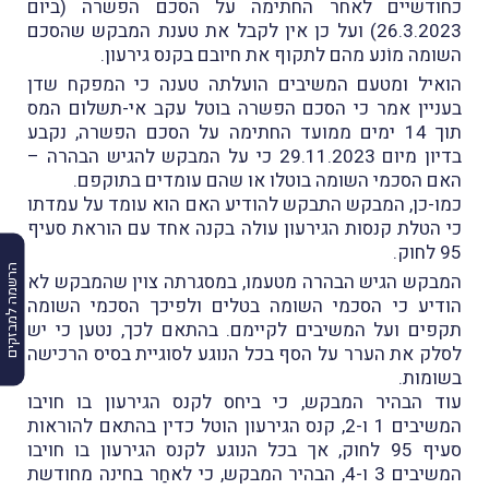
כחודשיים לאחר החתימה על הסכם הפשרה (ביום
26.3.2023) ועל כן אין לקבל את טענת המבקש שהסכם
השומה מוֹנע מהם לתקוף את חיובם בקנס גירעון.
הואיל ומטעם המשיבים הועלתה טענה כי המפקח שדן
בעניין אמר כי הסכם הפשרה בוטל עקב אי-תשלום המס
תוך 14 ימים ממועד החתימה על הסכם הפשרה, נקבע
בדיון מיום 29.11.2023 כי על המבקש להגיש הבהרה –
האם הסכמי השומה בוטלו או שהם עומדים בתוקפם.
כמו-כן, המבקש התבקש להודיע האם הוא עומד על עמדתו
כי הטלת קנסות הגירעון עולה בקנה אחד עם הוראת סעיף
95 לחוק.
הרשמה למבזקים
המבקש הגיש הבהרה מטעמו, במסגרתה צוין שהמבקש לא
הודיע כי הסכמי השומה בטלים ולפיכך הסכמי השומה
תקפים ועל המשיבים לקיימם. בהתאם לכך, נטען כי יש
לסלק את הערר על הסף בכל הנוגע לסוגיית בסיס הרכישה
בשומות.
עוד הבהיר המבקש, כי ביחס לקנס הגירעון בו חויבו
המשיבים 1 ו-2, קנס הגירעון הוטל כדין בהתאם להוראות
סעיף 95 לחוק, אך בכל הנוגע לקנס הגירעון בו חויבו
המשיבים 3 ו-4, הבהיר המבקש, כי לאחַר בחינה מחודשת