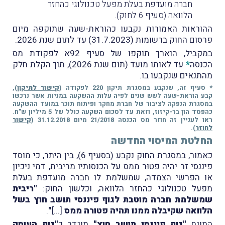
חברה מועדפת בעלת מפעל טכנולוגי כהחזר
הלוואה (סעיף 6 לחוק).
ההוראות האמורות נקבעו כהוראת-שעה שתוקפה מיום
פרסום החוק ברשומות (31.7.2023) עד לתום שנת 2026.
במקביל, הוארך תוקפו של סעיף 92א לפקודת מס
הכנסה
*
עד לאותו מועד (תום שנת 2026), תוך הקלת חלק
מהתנאים שנקבעו בו.
* סעיף זה, שנקבע במסגרת תיקון 220 לפקודה (
קישור לתיקון
),
קבע הוראת-שעה לשש שנים לפיה עלות ההשקעה במניות אשר נרכשו
במסגרת הנפקה לציבור של חברת מחקר ופיתוח תוכר במועד ההשקעה
כהפסד הון בר-קיזוז, וזאת עד לסכום השקעה כולל של 5 מיליון ש"ח.
ראו לעניין זה חוזר מס הכנסה 21/2018 מיום 31.12.2018 (
קישור
לחוזר
).
החלטת המיסוי החדשה
כאמור, במסגרת החוק נקבע (בסעיף 6), בין היתר, כי מוסד
פיננסי זר יהיה פטוּר ממס על הכנסותיו מריבית, דמי ניכיון
או הפרשי הצמדה, שמשלמת לו חברה מועדפת בעלת
מפעל טכנולוגי כהחזר הלוואה, וכלשון החוק:
"ריבית
שמשלמת חברה מוטבת לגוף פיננסי תושב חוץ בשל
הלוואה שקיבלה ממנו תהיה פטורה ממס
[...]
"
.
המונח
"גוף פיננסי תושב חוץ"
מוגדר כ
"גוף העוסק