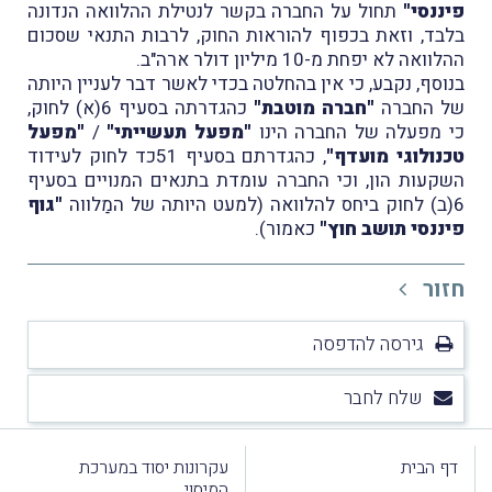
פיננסי"
תחול על החברה בקשר לנטילת ההלוואה הנדונה
בלבד, וזאת בכפוף להוראות החוק, לרבות התנאי שסכום
ההלוואה לא יפחת מ-10 מיליון דולר ארה"ב.
בנוסף, נקבע, כי אין בהחלטה בכדי לאשר דבר לעניין היותה
של החברה
"חברה מוטבת"
כהגדרתה בסעיף 6(א) לחוק,
כי מפעלה של החברה הינו
"מפעל תעשייתי"
/
"מפעל
טכנולוגי מועדף"
, כהגדרתם בסעיף 51כד לחוק לעידוד
השקעות הון, וכי החברה עומדת בתנאים המנויים בסעיף
6(ב) לחוק ביחס להלוואה (למעט היותה של המַלווה
"גוף
פיננסי תושב חוץ"
כאמור).
חזור
גירסה להדפסה
שלח לחבר
דף הבית
עקרונות יסוד במערכת
המיסוי