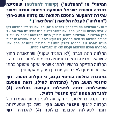
המיסוי" או "ההחלטה") (
קישור להחלטה
) שעניינה
בחברה תושבת ישראל העוסקת בפיתוח תוכנה ואשר
עתידה להתקשר בהסכם הלוואה עם מַלווה תושב-חוץ
("המַלווה") לקבלת הלוואה ("ההלוואה").
*
* תנאי ההלוואה הם כדלקמן: לחברה תינתן הלוואה על ידי המלווה כקו
אשראי בסכום שנקבע; ההלוואה תוחזר בתשלומים חודשיים הָחל ממועד
מתן ההלוואה; ההלוואה תישא ריבית; סכום ההלוואה יובטח בשיעבוד
לטובת המלווה על נכסי החברה; לא יוקצו למלווה כתבי אופציה או זכות
הונית אחרת של החברה כחלק מתשלום הריבית במסגרת ההלוואה.
במסגרת הסכם ההלוואה נקבעו תנאים ומגבלות נוספים.
המַלווה הינה חברה (לא תאגיד שקוף) שהתאגדה מחוץ
לישראל במדינה גומלת ומניותיה רשומות למסחר בבורסה.
המַלווה מחזיקה ברישיון למתן אשראי ועיקר עיסוקה במתן
אשראי ומימון ולא בהשקעות הון (עסקות אקוויטי).
במסגרת החלטת המיסוי נקבע, כי המַלווה מהווה "גוף
פיננסי תושב חוץ" (כהגדרתו לעיל), וזאת מהטעם
שפעילותה דומה לפעילות הקבועה בחלופה (4)
להגדרת המונח "גוף פיננסי" דלעיל.
עוד נקבע בהחלטה, כי הקביעה לעניין סיווג מעמדו של
המַלווה כ
"גוף פיננסי תושב חוץ"
בְּשל כך שפעילותה
דומה לפעילות הקבועה בחלופה (4) להגדרת
"גוף