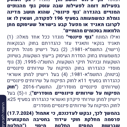
בפעילות דומה לפעילות שבה עוסק גוף מהגופים
המנויים בהגדרה 'גוף פיננסי', שהוא תושב מדינה
גומלת כמשמעותה בסעיף 196 לפקודה, ושאין לו או
לקרובו תאגיד או מפעל קבע בישראל שעיסוקם מתן
הלוואות בסכומים מהותיים"
.
ואילו המונח
"גוף פיננסי"
מוגדר ככל אחד מאלה: (1)
תאגיד בנקאי ותאגיד עזר כהגדרתם בחוק הבנקאות
(רישוי), התשמ״א-1981; (2) בעל רישיון מנהל תיקים
כמשמעותו בחוק הסדרת העיסוק בייעוץ השקעות, בשיווק
השקעות ובניהול תיקי השקעות, התשנ״ה-1995; (3) גוף
מוסדי כהגדרתו בחוק הפיקוח על שירותים פיננסיים
(ביטוח), התשמ״א-1981; (4) בעל רישיון למתן אשראי
כהגדרתו בסעיף 11א לחוק הפיקוח על שירותים פיננסיים
(שירותים פיננסיים מוסדרים), התשע״ו-2016 (
"חוק
הפיקוח על שירותים פיננסיים מוסדרים"
); ו-(5) בעל
רישיון למתן שירותי פיקדון ואשראי כהגדרתו בסעיף 25א
לחוק הפיקוח על שירותים פיננסיים מוסדרים.
הרשמה למבזקים
בהמשך לכך, נבקש לעדכנכם, כי אתמול (17.7.2024)
פרסמה מחלקת חוקי עידוד בחטיבה המקצועית
שברשות המסים החלטת מיסוי ("החלטת