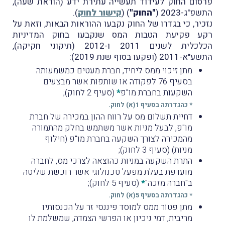
פרסום החוק לעידוד תעשייה עתירת ידע (הוראת שעה),
התשפ"ג-2023 (
"החוק"
) (
קישור לחוק
).
נזכיר, כי בגדרו של החוק נקבעו ההוראות הבאות, וזאת על
רקע פקיעת הטבות המס שנקבעו בחוק המדיניות
הכלכלית לשנים 2011 ו-2012 (תיקוני חקיקה),
התשע"א-2011 (ופקעו בסוף שנת 2019):
מתן זיכוי ממס ליחיד, חברת מעטים כמשמעותה
בסעיף 76 לפקודה או שותפוּת אשר מבצעים
השקעות בחברת מו"פ
*
(סעיף 2 לחוק);
* כהגדרתה בסעיף 1(א) לחוק.
דחיית תשלום מס על רווח ההון במכירה של חברת
מו"פ, לבעל מניות אשר משתמש בחלק מהתמורה
מהמכירה לצורך השקעה בחברת מו"פ (חילוף
מניות) (סעיף 3 לחוק);
התרת השקעה במניות כהוצאה לצרכי מס, לחברה
מועדפת בעלת מפעל טכנולוגי אשר רוכשת שליטה
ב"חברה מזכה"
*
(סעיף 5 לחוק);
* כהגדרתה בסעיף 5(א) לחוק.
מתן פטוֹר ממס למוסד פיננסי זר על הכנסותיו
מריבית, דמי ניכיון או הפרשי הצמדה, שמשלמת לו