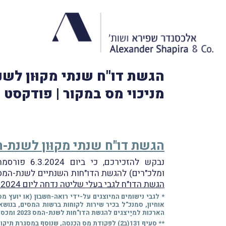
מניכוי מס במקור | פודקסט 
הגשת דו"ח שנתי מקוּון לשנת-המס 2023 – ת
נבקש להזכירכם, כי ביום 6.3.2024 פורסמה הודעת רשות המסים (
ומלכ"רים) להגשת הדו"חות השנתיים לשנת-המס 2023
הגשת הדו"ח לגבי בעלי שליטה נדחה ליום 31.7.2024
אוחיון, סמנכ"ל בכיר שירות לקוחות ברשות המסים, בנושא נוהל מתן אורכות
הארכּות למיַיצגים להגשת הדו"חות לשנת-המס 2023 ומכסות ההגשה הנדרשות לכל מועד, כפי שגובשו עם נציגי הלשכות המקצועיות.