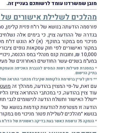
מובן שמשרדנו עומד לרשותכם בעניין זה.
מהלכים לשלילת אישורים של פט
פורסמה הודעתה בנושא של רו"ח פזית קלימן, סמ
בגדרהּ של ההודעה צוין, כי בימים אלה נשלחי
במקור ואישורים לפי חוק עסקאות גופים ציבוריים ל
10,000 ₪, וחובות קנס מנהלי במס הכנסה, נ
במע"מ בשנים-עשר החודשים האחרונים של מעל מי
* במסגרת פעילות רשות המסים להגברת האכיפה והעמקת ה
בתיק הנישום.
** ניתן לעיין ברשימת הלקוחות שקיבלו מכתבי התראה ושל
עם זאת, על-פי המצוין בהודעה, ממהלך זה
מועט
יישלל האישור ותשלח הודעה לנישומים לגבי תו
הודעה זו מצטרפת להודעות קודמות בנושא של רו"ח קלימן
בנושא "מהלכים לשלילת פטור מניכוי מס במקור – הנמקה 75 – חוסר 
* הנמקה 75 נרשמת כאשר בעת בדיקה ראשונית של הדו"ח השנתי במשרד השומה נמצא כי הדו"ח הוגש כשחסר בו מסמך מהותי שהיעדרו אינו גורם לכך שיראו בדו"ח ככזה שלא הוגש.