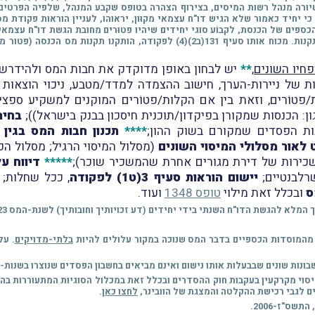
כפי שיורה מנהל רשות המיסים, בצירוף הצהרה בטופס שקבע המנהל, שלפיה הפרטים ו
 כי יחיד כאמור שלא הגיש דו"ח עצמאי מקוּון, יראוהו, לעניין הוראות פקודת 
פים של הכנסת, לקבוֹע סוגי יחידים שיהיו פטוּרים מחובת הגשת דו"ח עצמאי מ
פחיו השונים
,
**
יש לבחון באופן מדוקדק את חבות המס ולהידרש, ב
 של ניירות-הערך, חישוב ההצמדה למדד/מטבע, ניכוי הוצאות לר
טוֹרים, וזאת בין אם הקלות/פטוֹרים המוקנים למשקיע ספציפי 
ן: הכנסות שמקורן בפיקדון/תוכנית חיסכון בבנק בישראל));
בחיר
ות הפסדים שמקורם בשוק ההון;
****
תכנון חבות המס בגין
לאור מסלולי המיסוי השונים
 שכירות של דירת מגורים אחרת שהמשכיר שוכר);
*****
דיווח על
רלבנטיים;
יישום הוראות סעיף 3(ט1) לפקודה
, ככל שחלות;
ס
ובכלל זאת מילוי
טופס 1348
ועוד.
ם מהמוסדות הכספיים בדבר המס שנוכה במקור עלולים להיות
בלתי-מדויקים
. על
בונות שונים שבבעלות אותו נישום ואינם מביאים בחשבון הפסדים שנוצרו בשנות-
ר בן 3 שעות בנושא השינויים במיסוי מקרקעין בעקבות חוק ההסדרים ובכלל זאת במכלול הסוגיות ה
ם לגבי רכישת ההקלטה והמצגת של הוובינר,
לחצו כאן
.
שס"ז-2006.