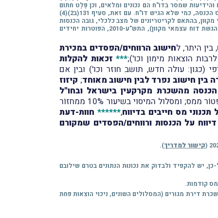
הידיעות שמסר בדו"ח הם נכונים ומלאים, וכן פֶּלֶט חתום
מס הכנסה, כמי שלא הגיש דו"ח. עם זאת,
סעיף 131(ב2)(4)
קוּון, בהתאם לקריטריונים של מצב כלכלי, גובה הכנסות
ומצב בריאותי, וכן מנימוקים מיוחדים אחרים, שייקָבעו בתקנות. מכוח אותו סעיף 131(ב2)(4) לפקודה, הותקנו תקנות מס הכנסה (פטור מהגשת דוח עצמאי מקוון), התש"ע-2010, הפוטרות יחידים
ין היתר, ל
חישוב הרווחים/הפסדים במכירת
בות הוצאות מימון וכו');
***
זכאות להקלות
(כגון: עולה חדש, תושב חוזר וכו') ובין אם
ה בין חישוב נפרד לבין חישוב מאוחד
;
קיזוז
 הכנסה מהשכרת מקרקעין בישראל ובחו"ל
(מסלול המיסוי הרגיל; מסלול הפטוֹר ממס; ומסלול המיסוי בשיעור 10% ממחזוֹר
 תכנוני מס חייבים בדיווח
,
******
חוות-דעת
דיווח על הכנסות ורווחים/הפסדים שמקורם
קישור למדריך
).
-כן, יש להקפיד ולבדוק את נכונוּת הנתונים בטרם שילובם
מס קודמות.
מתעוררות בהשכרת דירת מגורים (המסלולים השונים, ניכוי הוצאות פחת