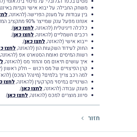
מסים בכפר הגלובלי: על מיסוי בינלאומי (ל
משחק החבילה: על יבוא אישי וקניות באינט
בין עבודות: על מענק הפרישה (להאזנה,
לחצ
אנחנו מפעל ענק שמייצר 90% מתקציב המדינה (להאזנה,
כלכלה דיגיטלית (להאזנה,
לחצו כאן
);
רכבים חשמליים (להאזנה,
לחצו כאן
);
ייבוא אישי (להאזנה,
לחצו כאן
);
החוק לעידוד השקעות הון (להאזנה,
לחצו כא
רשות המיסים ואומת הסטארט אפ (להאזנה,
איך עושים תיאום מס והחזר מס (להאזנה,
לח
קרן הפיצויים של מס רכוש – חלק ראשון (ל
למה רכב צריך בלמים? (מינהל המכס) (להאז
השינויים במיסוי מקרקעין (להאזנה,
לחצו כ
מענק עבודה (להאזנה,
לחצו כאן
);
סיווג מוצרים למכס (להאזנה,
לחצו כאן
).
חזור