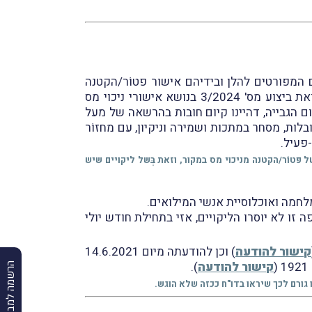
המפורטים להלן ובידיהם אישור פטוֹר/הקטנה
מניכוי מס במקור בתוקף: (א) לא הוגש דו"ח מפורט למע"מ בהתאם לקריטריונים המפורטים בפסקה 5.2.3 בהוראת ביצוע מס' 3/2024 בנושא אישורי ניכוי מס
ום הגבייה, דהיינו קיום חובות בהרשאה של מעל
 הובלות, מסחר במתכות ושמירה וניקיון, עם מחזוֹר
-פעיל.
ֹר/הקטנה מניכוי מס במקור, וזאת בְּשל ליקויים שיש
לחמה ואוכלוסיית אנשי המילואים.
 לנישום 30 ימים להסרתם; וכי אם לאחַר תקופה זו לא יוסרו הליקויים, אזי בתחילת חודש יולי
קישור להודעה
) וכן להודעתה מיום 14.6.2021
קישור להודעה
).
הרשמה למבזקים