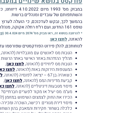
פודקסט בנושא שינויים במעבר 
במבזק מס' 93
והשתתפותם של עובדים ומנהלים ברשות.
בהמשך לכך, נבקש לעדכנכם, כי הועלה לערוץ ר
טופס 161 החדש; ועם רו"ח רחלה אקוקה, מנהלת תחום בכירה שומה פרט ברשות המיסים, בנושא מערכת הדיווח הדיגיטלית החדשה.
* להרחבה בנושא זה, ראו מבזק מס' 2074 מיום 30.4.024 (
קי
להאזנה,
לחצו כאן
.
לנוחותכם, להלן פירוט הפודקסטים שפורסמו עד 
הטבות מס לאנשים עם מוגבלויות (להאזנה,
תהליך ההזדהות באזור האישי באתר הרשות וש
הטבות מס ליחידים (להאזנה,
לחצו כאן
);
המעטפות הירוקות באות (להאזנה,
לחצו כאן
כשאהיה בן 67 – יציאה לפנסיה (להאזנה,
לח
קביעת מדיניות המס (להאזנה,
לחצו כאן
);
מיסוי מטבעות דיגיטליים (להאזנה,
לחצו כא
מע"מ: מס יעיל או מקור לפערים חברתיים? 
הכירו את החוק לצמצום השימוש במזומן (לה
מיסוי דירת מגורים: רכישה, השכרה ומכירה 
כלכלה בשחור: חקירות והמאבק בהון השחור