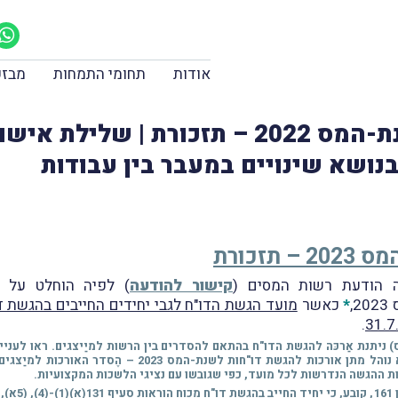
אודות
תחומי התמחות
מבזק
הגשת דו"ח שנתי מקוּון לשנת-המס 2022 – תזכ
בנושא שינויים במעבר בין עבודות
זכורת
קישור להודעה
) לפיה הוחלט על מ
,
*
כאשר
מועד הגשת הדו"ח לגבי יחידים החייבים בהגשת דו"
.
 להגשת דו"חות לשנת-המס 2023 – הֶסדר האורכות למיַצגים (