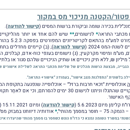
וֹר/הקטנה מניכוי מס במקור
נכ"לית בכירה שומה וביקורת ברשות המסים (
קישור להודעה
).
ם מכתבי התראה
*
לנישומים,
**
שיש להם אחד או יותר מהליקויים 
שנת-המס 2024 (
קישור להוראה
); (ב) קיימים מחדלים בתח
יכויים, מע"מ ומיסוי מקרקעין; (ג) נישומים בענפי כוח-אדם, קבלנים,
ליון ₪, ללא תיק ניכויים או שתיק הניכויים שלהם סגור או בלתי
גבייה, מבצעת הרשות מהלכים של שליחת מכתבי התראה לשלילת אישורים של פטו
ילה בלשונית "התפלגות מצב אישור", בעמודה "אישור+ התראה".
ה
אוכלוסיית "זכאי חרבות ברזל" – אוכלוסייה שנפגעה בתקופת המ
עוד צוין בהודעה, כי במכתבי ההתראה צוינו הליקויים שהתגלו וניתנו
קף האישור.
 מיום 5.6.2023 (
קישור להודעה
) ומיום 15.11.2021 (
במסמך מהותי",
*
אודותיה דיווחנו במבזק מס' 1921 (