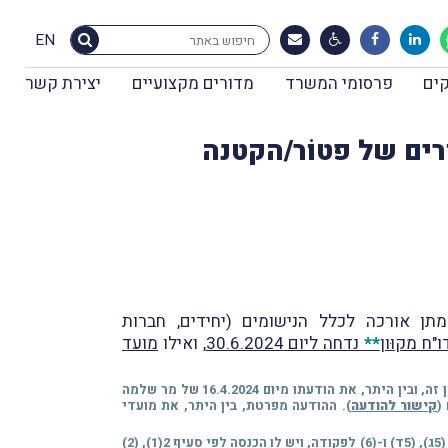
EN
ים
פרסומי המשרד
מדורים מקצועיים
יצירת קשר
ורת | שלילת אישורים של פטוֹר/הקטנה
תן אורכה לכלל הנישומים (יחידים, חברות
ח מקוּון
**
נדחה ליום 30.6.2024
, ואילו
מועד
* לגבי נישומים המיוצגים על-ידי רואה-חשבון (או יועץ מס) ניתנת אַרכּה להגשת הדו"ח בהתאם להסדרים בין הרשות למיַיצגים. ראו לעניין זה, ובין היתר, את הודעתו מיום 16.4.2024 של מר שלמה
קישור להודעה
). ההודעה מפרטת, בין היתר, את מועדי
** סעיף 131(ב2) לפקודת מס הכנסה, שנוסף במסגרת תיקון 161, קובע, כי יחיד החייב בהגשת דו"ח מכוח הוראות סעיף 131(א)(1)-(4), (5א), (5ג), (5ד) ו-(6) לפקודה, ויש לו הכנסה לפי סעיף 2(1), (2)