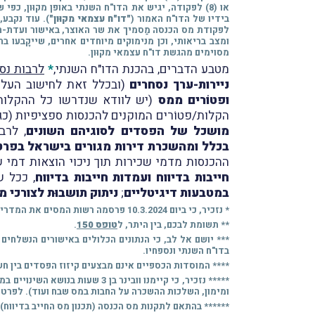
או (8) לפקודה, יגיש את הדו"ח השנתי באופן מקוּון, 
בידיו של הדו"ח האמור (
"דו"ח עצמאי מקוּון"
). עוד נקבע,
לפקודת מס הכנסה מַסמיך את שר האוצר, באישור ועדת-הכס
מסוימים מהגשת דו"ח עצמאי מקוּון.
מטבע הדברים,
בהכנת הדו"ח השנתי,
*
לרבות נס
ניירות-ערך נסחרים
(ובכלל זאת לחישוב העלות
ופטוֹרים ממס
(יש לוודא שנדרשו כל ההקלות/פ
הקלות/פטוֹרים המוקנים להכנסות ספציפיות (כגו
מושכל של הפסדים לסוגיהם השונים
, לרב
בכלל ומהשכרת דירות מגורים בישראל בפרט 
ההכנסות מדמי שכירות תוך ניכוי הוצאות דמי
חייבות בדיווח ועמדות חייבות בדיווח
, ככל ש
במטבעות דיגיטליים
;
ניתוק תושבוּת לצורכי מ
* נזכיר, כי ביום 10.3.2024 פרסמה רשות המסים את המדריך המלא להגשת הדו"ח השנתי בידי יחידים (דע זכויותיך וחובותיך) לשנת-המס 2023 (
** תשומת לבכם, בין היתר, ל
טופס 150
.
*** יושם אל לב, כי הנתונים הכלולים באישורים הנשלחי
בדו"ח השנתי ונספחיו.
**** המוסדות הכספיים אינם מבצעים קיזוז הפסדים בין חש
***** נזכיר, כי קיימנו וובינ
ומימון, השלכות ההשכרה על החבות במס שבח ועוד). לפרטי
****** בהתאם לתקנות מס הכנסה (תכנון מס החייב בדיווח), הת