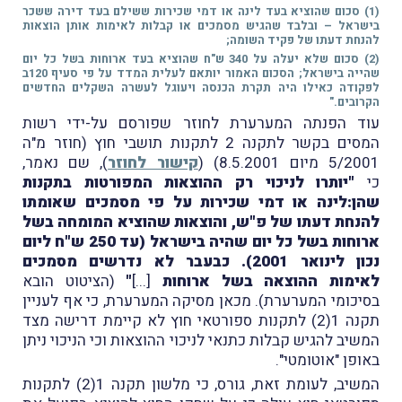
(1) סכום שהוציא בעד לינה או דמי שכירות ששילם בעד דירה ששכר
בישראל – ובלבד שהגיש מסמכים או קבלות לאימות אותן הוצאות
להנחת דעתו של פקיד השומה;
(2) סכום שלא יעלה על 340 ש"ח שהוציא בעד ארוחות בשל כל יום
שהייה בישראל; הסכום האמור יותאם לעלית המדד על פי סעיף 120ב
לפקודה כאילו היה תקרת הכנסה ויעוגל לעשרה השקלים החדשים
הקרובים."
עוד הפנתה המערערת לחוזר שפורסם על-ידי רשות
המסים בקשר לתקנה 2 לתקנות תושבי חוץ (חוזר מ"ה
5/2001 מיום 8.5.2001) (
קישור לחוזר
), שם נאמר,
כי
"יותרו לניכוי רק ההוצאות המפורטות בתקנות
שהן:לינה או דמי שכירות על פי מסמכים שאומתו
להנחת דעתו של פ"ש, והוצאות שהוציא המומחה בשל
ארוחות בשל כל יום שהיה בישראל (עד 250 ש"ח ליום
נכון לינואר 2001). כבעבר לא נדרשים מסמכים
לאימות ההוצאה בשל ארוחות
[...]
"
(הציטוט הובא
בסיכומי המערערת). מכאן מסיקה המערערת, כי אף לעניין
תקנה 1(2) לתקנות ספורטאי חוץ לא קיימת דרישה מצד
המשיב להגיש קבלות כתנאי לניכוי ההוצאות וכי הניכוי ניתן
באופן "אוטומטי".
המשיב, לעומת זאת, גורס, כי מלשון תקנה 1(2) לתקנות