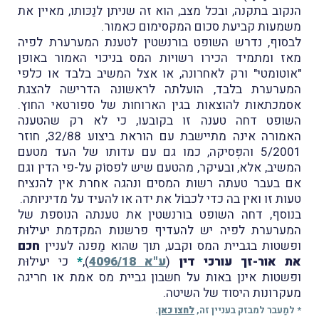
הנקוב בתקנה, ובכל מצב, הוא זה שניתן לנַכּותו, מאיין את
משמעות קביעת סכום המקסימום כאמור.
לבסוף, נדרש השופט בורנשטין לטענת המערערת לפיה
מאז ומתמיד הכירו רשויות המס בניכוי האמור באופן
"אוטומטי" ורק לאחרונה, או אצל המשיב בלבד או כלפי
המערערת בלבד, הועלתה לראשונה הדרישה להצגת
אסמכתאות להוצאות בגין הארוחות של ספורטאי החוץ.
השופט דחה טענה זו בקובעו, כי לא רק שהטענה
האמורה אינה מתיישבת עם הוראת ביצוע 32/88, חוזר
5/2001 והפְּסיקה, כמו גם עם עדותו של העד מטעם
המשיב, אלא, ובעיקר, מהטעם שיש לפסוֹק על-פי הדין וגם
אם בעבר טעתה רשות המסים ונהגה אחרת אין להנציח
טעות זו ואין בה כדי לכבוֹל את ידה או להעיד על מדיניותה.
בנוסף, דחה השופט בורנשטין את טענתה הנוספת של
המערערת לפיה יש להעדיף פרשנות המקדמת יעילוּת
ופשטות בגביית המס וקבע, תוך שהוא מַפנה לעניין
חכם
את אור-זך עורכי דין
(
ע"א 4096/18
),
*
כי יעילוּת
ופשטות אינן באות על חשבון גביית מס אמת או חריגה
מעקרונות היסוד של השיטה.
* למַעבר למבזק בעניין זה,
לחצו כאן
.