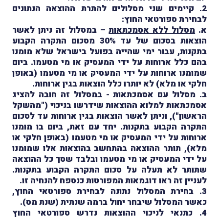
2. קיימים שני מסלולים להתרת ההוצאה הנתונים
לבחירת ספורטאי החוץ:
א.
מסלול ללא אסמכתאות
– במסלול זה ניתן לאשר
הוצאות בסכום של עד 30% מסכום התקרה הקבוע
בתקנות, עבור ימי שהייה בפועל בישראל שלא מומנו
בהם כלל ארוחות על ידי המעסיק או מי מטעמו. ביום
שמומנו ארוחות על ידי המעסיק או מי מטעמו (באופן
חלקי או מלא) לא יותרו כלל הוצאות בגין ארוחות.
ב. מסלול עם אסמכתאות - במסלול זה חובה להציג
אסמכתאות למלוא ההוצאות שידרשו בניכוי ("מהשקל
הראשון"), וניתן לאשר הוצאות בגין ארוחות עד לסכום
התקרה הקבוע בתקנות. יחד עם זאת, ביום בו מומנו
ארוחות על ידי המעסיק או מי מטעמו (באופן חלקי או
מלא), תותר ההוצאה בהתחשב בהוצאות אלו שמומנו
על ידי המעסיק או מי מטעמו ובלבד שסך כל ההוצאה
שתותר לא תעלה על סכום התקרה הקבוע בתקנות.
לעניין זה ראו דוגמאות המפורטות כנספח להנחיה זו.
3. בחירת המסלול נתונה לבחירת ספורטאי החוץ,
כאשר המסלול שיבחר יחול ברמה שנתית (שנת מס).
4. כתנאי לניכוי ההוצאות נדרש ספורטאי החוץ