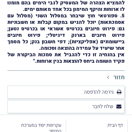
להמציא הצהרה של המעסיק לגבי הימים בהם מומנו
לו ארוחות והיקף המימון בכל אחד מאותם ימים.
5. ספורטאי חוץ שיבחר במסלול השני (מסלול עם
אסמכתאות) יוכל להגיש במקום קבלות או חשבוניות
גם: פירוט חיובים בכרטיס אשראי או בכרטיס נטען;
פירוט חיובים בארנק דיגיטלי; פירוט חיובים
ביישומונים (אפליקציות); דפי חשבון בנק; כל מסמך
אחר שיעיד על עמידה בהוצאה וסכומה.
אין בהנחיה זו כדי להגביל את סמכות הביקורת של
פקיד השומה ביחס להוצאות בגין ארוחות."
חזור
גירסה להדפסה
שלח לחבר
דף הבית
עקרונות יסוד במערכת
המיסוי