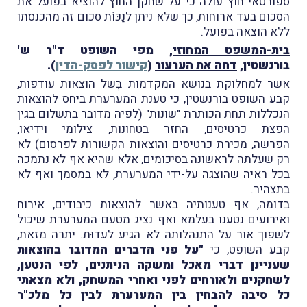
ספורטאי חוץ עולה כי על שחקן החוץ להוציא בפועל את
הסכום בעד ארוחות, כך שלא ניתן לנַכּוֹת סכום זה מהכנסתו
ללא הוצאה בפועל.
בית-המשפט המחוזי
, מפי השופט ד"ר ש'
בורנשטין,
דחה את הערעור
(
קישור לפסק-הדין
).
אשר למחלוקת בנושא המקדמות בְּשל הוצאות עודפות,
קבע השופט בורנשטין, כי טענת המערערת ביחס להוצאות
הנכללות תחת הכותרת "שונות" (לפיה מדובר בתשלום בגין
הפצת כרטיסים, החזר בטחונות, צילומי וידיאו,
הפרשה, מכירת כרטיסים והוצאות הקשורות לפרסום) לא
רק שעלתה לראשונה בסיכומים, אלא שהיא אף לא נתמכה
בכל ראיה שהוצגה על-ידי המערערת, לא במסמך ואף לא
בתצהיר.
בדומה, אף טענותיה באשר להוצאות כיבודים, אירוח
ואירועים נטענו בעלמא ואף נציג מטעם המערערת שיכול
לשפוך אור על התנהלותה לא הגיע לעדוּת. יתרה מזאת,
קבע השופט, כי
"על פני הדברים המדובר בהוצאות
שעניינן דברי מאכל ומשקה הניתנים, לפי הנטען,
לשחקנים ולאורחים לפני ואחרי המשחק, ולא מצאתי
כל סיבה להבחין בין המערערת לבין כל מלכ"ר