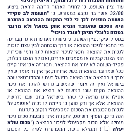
המומחה הועברה לחו"ל וכדומה), לא יתירן לניכוי"
.
עוד ציין השופט, כי לחוזר האמור קָדמה הוראת ביצוע
32/88 אשר בה נקבע במפורש, כי
"תשומת לב פקידי
השומה מופנית לכך כי לפי התקנות ההוצאה המותרת
היא הסכום שהעובד הוציא אותן בפועל ולא מדובר
בסכום גלובלי הניתן לעובד בניכוי"
.
בנוסף, ועיקר, ציין השופט, כי גישת המערערת אינה מַבחינה
בין התנאי לניכוי ההוצאה או דרך הוכחתה לבין עצם הזכות
לנַכּוֹת את ההוצאה: תנאי לניכוי הוצאות לינה ודמי שכירות
הוא הצגת קבלות או מסמכים אחרים, ואם לא הוצגו קבלות,
פקיד-השומה לא יתיר את ההוצאה. תנאי זה אכן אינו קיים
ככל שמדובר בהוצאות בְּשל ארוחות, אך אין זה אומר שאין
צורך שההוצאה אכן הוּצאה בפועל בעת שהספורטאי שהה
בישראל ואין זה אומר שהמשיב נדרש להתיר את ניכוי
ההוצאה מקום שבו הנישום לא הוציא את ההוצאה או
אפילו אינו מראה כי שהה בישראל ביום שבו נדרשת
ההוצאה, אלא אך ורק טוען כי קיימת לו זכות "אוטומטית"
לנַכּוֹת מהכנסתו את הסכום המקסימלי הנקוב בתקנות.
הנה כי כן, הוסיף השופט, התקנות אינן קובעות סכום ניכוי
מוחלט אלא סכום מקסימלי לניכוי ההוצאה (
"סכום שלא
יעלה
[...]
"
) וממילא גישת המערערת לפיה כל הסכום