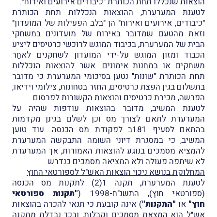
הוצאות שנכללו תחת הכותרת "כיבודים אירועים ואירוח".
לטענת המערערת, ההוצאות הנכללות תחת הכותרת
"כיבודים, אירועים ואירוח" הן "בלב הפעילות של המועדון"
וזאת מהטעם שמדובר באירוח של מועדונים במשחקי
הבית של המערערת, בכיבוד המוגש לרוכשי כרטיסים ליציע
הכבוד ומזון המוגש על-ידי המועדון לשחקנים לאחַר
משחקים או במחנות אימונים. אשר להוצאות הנכללות
תחת הכותרת "שונות" נטען בסיכומי המערערת כי מדובר
בתשלום בגין הפצת כרטיסים, החזר בטחונות, צילומי וידיאו,
הפרשה, מכירת כרטיסים והוצאות הקשורות לפרסום.
לטענת המשיב, מדובר בהוצאות עודפות שהיה על
המערערת לתאם לצורך מס וכן לשלם בגינן מקדמות
בהתאם לסעיף 181ב לפקודת מס הכנסה. עוד טוען
המשיב, כי במסגרת דיוני השומה התבקשה המערערת
להמציא מסמכים בנוגע להוצאות האמורות, אך המערערת
לא שיתפה פעולה ולא המציאה מסמכים כנדרש.
המחלוקת בנושא ניכוי הוצאות האש"ל לספורטאי החוץ
לטענת המערערת, תקנה 1(2) לתקנות מס הכנסה
(ספורטאי חוץ), התשנ"ח-1998 (
"תקנות ספורטאי
חוץ"
או
"התקנות"
) אינה קובעת כי תנאי להכרה בהוצאות
אש"ל הוא המצאת מסמכים וקבלות, ובכך נבדלת מתקנה