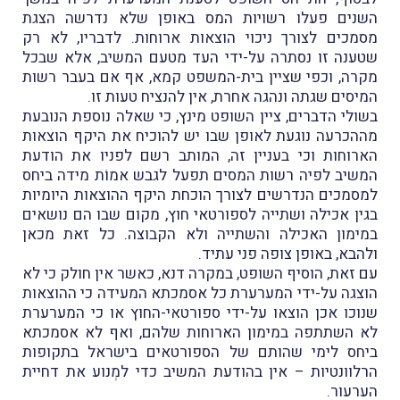
השנים פעלו רשויות המס באופן שלא נדרשה הצגת
מסמכים לצורך ניכוי הוצאות ארוחות. לדבריו, לא רק
שטענה זו נסתרה על-ידי העד מטעם המשיב, אלא שבכל
מקרה, וכפי שציין בית-המשפט קמא, אף אם בעבר רשות
המיסים שגתה ונהגה אחרת, אין להנציח טעות זו.
בשולי הדברים, ציין השופט מינץ, כי שאלה נוספת הנובעת
מההכרעה נוגעת לאופן שבו יש להוכיח את היקף הוצאות
הארוחות וכי בעניין זה, המותב רשם לפניו את הודעת
המשיב לפיה רשות המסים תפעל לגבש אמוֹת מידה ביחס
למסמכים הנדרשים לצורך הוכחת היקף ההוצאות היומיות
בגין אכילה ושתייה לספורטאי חוץ, מקום שבו הם נושאים
במימון האכילה והשתייה ולא הקבוצה. כל זאת מכאן
ולהבא, באופן צופה פני עתיד.
עם זאת, הוסיף השופט, במקרה דנא, כאשר אין חולק כי לא
הוצגה על-ידי המערערת כל אסמכתא המעידה כי ההוצאות
שנוכו אכן הוצאו על-ידי ספורטאי-החוץ או כי המערערת
לא השתתפה במימון הארוחות שלהם, ואף לא אסמכתא
ביחס לימי שהותם של הספורטאים בישראל בתקופות
הרלוונטיות – אין בהודעת המשיב כדי למְנוע את דחיית
הערעור.