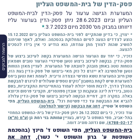
פסק-הדין של בית-המשפט העליון
המערערת הגישה ערעור על פסק-הדין לבית-המשפט
העליון וביום 28.6.2023 ניתן פסק-הדין בערעור עליו
דיווחנו במבזק מס' 2030 מיום 3.7.2023.
*
*
יצוין, כי
בדיון שהתקיים לפני בית-המשפט העליון ביום 15.12.2022
הוצע לצדדים הצעה לסיום המחלוקת בהסכמה. ואולם, לאחַר שניתנה
למשיב שהות לצורך מתן עמדתו, הוא הודיע כי אין בידו להסכים
הרשמה למבזקים
להצעה.
נזכיר, כי יחד עם הערעור הגישה המערערת בקשה לעיכוב ביצוע של
פסק-הדין. בבקשה לעיכוב ביצוע נטען שסיכויי הערעור טובים ושמאזן
הנוחות נוטה באופן מובהק לטובתה של המערערת. לעניין מאזן הנוחות
נטען שלמשיבה לא ייגרם כל נזק מאי-ביצועו של פסק-הדין בעת הזו,
שכּן חיוב המערערת נושא הפרשי הצמדה וריבית. לעומת זאת נטען ביחס
למערערת שיש לקחת בחשבון "נזקים נוספים שעלולים להיגרם למבקשת
במהלך הדרך, לרבות חוסר יכולת לעמוד בהתחייבויות התקציביות, בשם
הטוב, בירידת ליגה ובעקבות כך אובדן ספונסרים, תקציבי פרסום וכיוצא
באלה. במקרה דנן, דחיית הבקשה לעיכוב ביצועו של פסק-הדין עלולה
להביא את המבקשת עד כדי פשיטת רגל".
בית-המשפט העליון
, מפי
השופט א' שטיין,
דחה את הבקשה
(
קישור להחלטה
).
עוד נזכיר, כי ביום 26.12.2022 ניתן פסק-הדין של בית-המשפט המחוזי
בתל-אביב, מפי השופט ה' קירש, בעניין
עמותת בני רמת גן
(
ע"מ (ת"א)
4788-02-17
), שם נדוֹנה סוגיה דומה.
בית-המשפט העליון
, מפי השופט ד' מינץ (בהסכמת
השופטת ע' ברון והשופט י' כשר),
דחה את