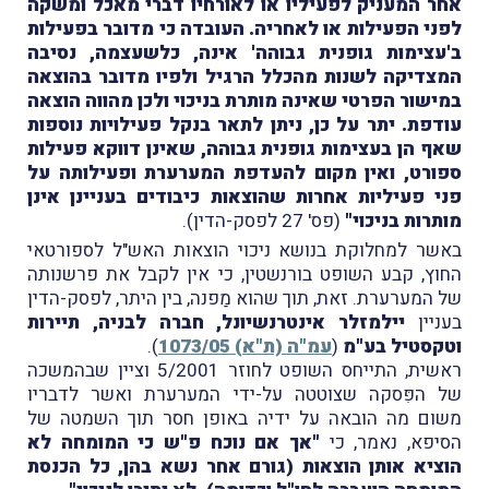
אחר המעניק לפעיליו או לאורחיו דברי מאכל ומשקה
לפני הפעילות או לאחריה. העובדה כי מדובר בפעילות
ב'עצימות גופנית גבוהה' אינה, כלשעצמה, נסיבה
המצדיקה לשנות מהכלל הרגיל ולפיו מדובר בהוצאה
במישור הפרטי שאינה מותרת בניכוי ולכן מהווה הוצאה
עודפת. יתר על כן, ניתן לתאר בנקל פעילויות נוספות
שאף הן בעצימות גופנית גבוהה, שאינן דווקא פעילות
ספורט, ואין מקום להעדפת המערערת ופעילותה על
פני פעיליות אחרות שהוצאות כיבודים בעניינן אינן
מותרות בניכוי"
(פס' 27 לפסק-הדין).
באשר למחלוקת בנושא ניכוי הוצאות האש"ל לספורטאי
החוץ, קבע השופט בורנשטין, כי אין לקבל את פרשנותה
של המערערת. זאת, תוך שהוא מַפנה, בין היתר, לפסק-הדין
בעניין
יילמזלר אינטרנשיונל, חברה לבניה, תיירות
וטקסטיל בע"מ
(
עמ"ה (ת"א) 1073/05
).
ראשית, התייחס השופט לחוזר 5/2001 וציין שבהמשכה
של הפִּסקה שצוטטה על-ידי המערערת ואשר לדבריו
משום מה הובאה על ידיה באופן חסר תוך השמטה של
הסיפא, נאמר, כי
"אך אם נוכח פ"ש כי המומחה לא
הוציא אותן הוצאות (גורם אחר נשא בהן, כל הכנסת