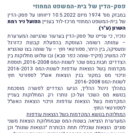
פסק-הדין של בית-המשפט המחוזי
במבזק מס' 1974 מיום 10.5.2022 דיווחנו על פסק-הדין
של בית-המשפט המחוזי מרכז-לוד בעניין
הפועל ניר רמת
השרון (ע"ר)
.
נזכיר, כי עניינו של פסק-הדין בערעור שהגישה המערערת
– עמותה רשומה העוסקת בהפעלת קבוצת כדורגל
ומעסיקה, בין היתר, ספורטאי חוץ – על שומה בצו שהוציא
לה המשיב (פקיד-שומה כפר סבא) ובו שלוש מחלוקות בין
הצדדים: חבות במס שכר לשנות-המס 2016-2008, תוספת
מקדמות בְּשל הוצאות עודפות לשנות-המס 2016-2013
וניכוי מס במקור בגין הוצאות אש"ל לספורטי חוץ
לשנות-המס 2016-2008.
במהלך ניהול ההליך, הגיעו הצדדים לפשרה מוסכמת
בנושא מס השכר ועל-כן נותרו רק המחלוקות בעניין
המקדמות בְּשל הוצאות עודפות וניכוי הוצאות האש"ל
לספורטאי החוץ.
המחלוקת בנושא המקדמות בְּשל הוצאות עודפות
המערערת הוציאה בשנות-המס שבמחלוקת הוצאות משני
סוגים: הוצאות שנכללו תחת הכותרת "הוצאות שונות" וכן