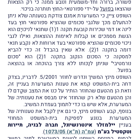
פשורה, ברורה וחד-משמעית ונובע ממנה כי רק הוצאות
שהוצאו
בפועל
על-ידי ספורטאי-החוץ תותרנה בניכוי.
השופט ציין, כי המערערת אמנם צודקת בטענתה שלא ניתן
להתעלם מכך שלגבי סכומים שהוציא ספורטאי חוץ בעד
לינה או דמי שכירות קובעת תקנה 1(1) שתנאי לניכויָם הוא
הגשת מסמכים או קבלות לאימות ההוצאות, ואילו לגבי
ניכוי סכומים שהוציא ספורטאי בעד ארוחות לא נקבע תנאי
דומה בתקנה 1(2). אלא שאין בהבדל זה כדי להביא
למסקנה כי הסכום הנקוב בתקנה 1(2) הוא "סכום
נורמטיבי" שניתן לנַכּותו ללא צורך בהוכחה או בהוצאה
בפועל.
השופט מינץ המשיך ונדרש לחוזר 5/2001. לדבריו, בצדק
דחה בית-המשפט קמא את טענות המערערת בעניין זה,
וזאת הן מהטעם שהחוזר הותיר על כנו את המצב שקָדם לו
והן מהטעם שלא רק שהחוזר אינו מבסס את טענותיה של
המערערת, אלא שיש בו כדי לתמוך בעמדת המשיב.
בנוסף, קבע השופט מינץ, כי גם אין לקבל את טענותיה של
המערערת בנוגע לפסיקת בית-המשפט המחוזי
בעניין
יילמזלר אינטרנשיונל, חברה לבניה, תיירות
וטקסטיל בע"מ
(
עמ"ה (ת"א) 1073/05
).
לבסוף, התייחס השופט לטענת המערערת לפיה במשך