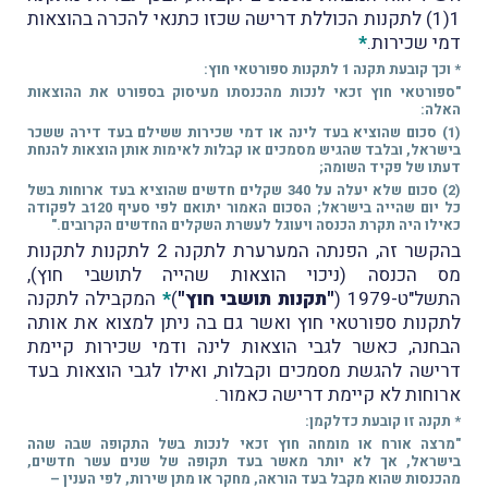
1(1) לתקנות הכוללת דרישה שכזו כתנאי להכרה בהוצאות
דמי שכירות.
*
* וכך קובעת תקנה 1 לתקנות ספורטאי חוץ:
"ספורטאי חוץ זכאי לנכות מהכנסתו מעיסוק בספורט את ההוצאות
האלה:
(1) סכום שהוציא בעד לינה או דמי שכירות ששילם בעד דירה ששכר
בישראל, ובלבד שהגיש מסמכים או קבלות לאימות אותן הוצאות להנחת
דעתו של פקיד השומה;
(2) סכום שלא יעלה על 340 שקלים חדשים שהוציא בעד ארוחות בשל
כל יום שהייה בישראל; הסכום האמור יתואם לפי סעיף 120ב לפקודה
כאילו היה תקרת הכנסה ויעוגל לעשרת השקלים החדשים הקרובים."
בהקשר זה, הפנתה המערערת לתקנה 2 לתקנות לתקנות
מס הכנסה (ניכוי הוצאות שהייה לתושבי חוץ),
התשל"ט-1979 (
"תקנות תושבי חוץ"
)
*
המקבילה לתקנה
לתקנות ספורטאי חוץ ואשר גם בה ניתן למצוא את אותה
הבחנה, כאשר לגבי הוצאות לינה ודמי שכירות קיימת
דרישה להגשת מסמכים וקבלות, ואילו לגבי הוצאות בעד
ארוחות לא קיימת דרישה כאמור.
* תקנה זו קובעת כדלקמן:
"מרצה אורח או מומחה חוץ זכאי לנכות בשל התקופה שבה שהה
בישראל, אך לא יותר מאשר בעד תקופה של שנים עשר חדשים,
מהכנסות שהוא מקבל בעד הוראה, מחקר או מתן שירות, לפי הענין –