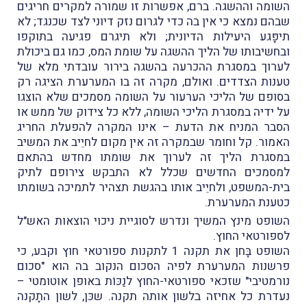
השומה וההשגה. ברם, אפשרות זו שמורה למקרים חריגים
שבהם נמצא כי אין בה כדי לגרום נזק דיוני לצד שכנגד; לא
תיפָּגע היעילות הדיונית; ולא תיגרם פגיעה בתוקפו
ובחשיבותו של הליך ההשגה על שומת המס, כמו גם ביכולת
לערוך במסגרת ההכרעה בהשגה בירור עובדתי מלא של
טענות הצדדים. ואולם, מקרה זה בו המערערת הציגה רק
בסופם של הליכי הערעור על השומה מסמכים שלא הוצגו
על ידיה במסגרת הליכי השומה, ללא כל צידוק של ממש או
הסבר המניח את הדעת – אינו המקרה להפעלת החריג
האמור. קל וחומר שבמקרה זה אין מקום לחיֵיב את המשיב
במסגרת הליך זה לערוך את שומתו מחדש בהתאם
למסמכים החדשים שכלל לא התבקש צירופם לתיק
בית-המשפט, ולחיֵיב אותו בהגשת תצהיר לתמיכה בשומתו
כטענת המערערת.
השופט מינץ המשיך ונדרש לסוגיית ניכוי הוצאות האש"ל
לספורטאי החוץ.
השופט בָּחן את תקנה 1 לתקנות ספורטאי חוץ וקבע, כי
פרשנות המערערת לפיה הסכום הנקוב בה הוא "סכום
נורמטיבי" שזכאי ספורטאי-החוץ לנַכּוֹת באופן אוטומטי –
נעדרת כל אחיזה בלשון אותה תקנה. שכּן, לשון התָקנה