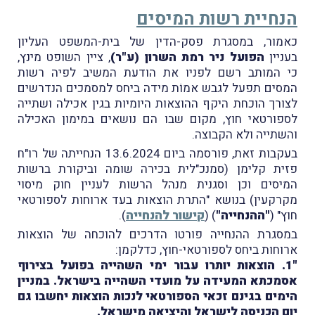
הנחיית רשות המיסים
כאמור, במסגרת פסק-הדין של בית-המשפט העליון
בעניין
הפועל ניר רמת השרון (ע"ר)
, ציין השופט מינץ,
כי המותב רשם לפניו את הודעת המשיב לפיה רשות
המסים תפעל לגבש אמוֹת מידה ביחס למסמכים הנדרשים
לצורך הוכחת היקף ההוצאות היומיות בגין אכילה ושתייה
לספורטאי חוץ, מקום שבו הם נושאים במימון האכילה
והשתייה ולא הקבוצה.
בעקבות זאת, פורסמה ביום 13.6.2024 הנחייתה של רו"ח
פזית קלימן (סמנכ"לית בכירה שומה וביקורת ברשות
המיסים וכן וסגנית מנהל הרשות לעניין חוק מיסוי
מקרקעין) בנושא "התרת הוצאות בעד ארוחות לספורטאי
חוץ" (
"ההנחייה"
) (
קישור להנחייה
).
במסגרת ההנחייה פורטו הדרכים להוכחה של הוצאות
ארוחות ביחס לספורטאי-חוץ, כדלקמן:
"1. הוצאות יותרו עבור ימי השהייה בפועל בצירוף
אסמכתא המעידה על מועדי השהייה בישראל. במניין
הימים בגינם זכאי הספורטאי לנכות הוצאות יחשבו גם
יום הכניסה לישראל והיציאה מישראל.