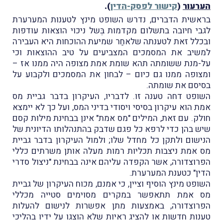
הערעור
(
קישור לפסק-הדין
).
בראשית הדברים, נדרש השופט מינץ לטענות המערערת
לגבי חיובה בתשלום מקדמות בְּשל ניכוי הוצאות עודפות
ובכלל זאת לטענתה שלאחַר שמיעת ההוכחות היא העבירה
למשיב את המסמכים המצביעים על טיב ההוצאות וכי
על-מנת ששומתה תהא שומת אמת מצופה היה ממנו אז –
ומצופה ממנו גם כיום – לבחון את המסמכים ולקבוע על
בסיסם את שומתה.
השופט דחה טענה זו. לדבריו, העיקרון בדבר גביית מס
אמת הוא עיקרון בסיסי ויסודי בדיני המס, ועל כך לא יימצא
חולק. עם זאת, המילים "מס אמת" אינן בבחינת מילות קסם
שיש בהן כדי לרפא כל פגם שדבק בהתנהלותו הדיונית של
הנישום ולתקן כל מחדל שלו; ולמול העיקרון בדבר גביית
מס אמת ניצבות תכליות רמות מעלה אותן משרתים כללי
הפרוצדורה, אשר הקפדה עליהם אינה בבחינת "ניצול סדרי
הדין" כטענת המערערת.
השופט מינץ הוסיף וציין, כי אמנם, מכוח העיקרון של גביית
מס אמת תתאפשר במקרים מסוימים סטייה מכללי
הפרוצדורה, באמצעות מתן אפשרות לנישום להעלות
טענות חדשות או להציג ראיות שלא הוצגו על ידיו בהליכי