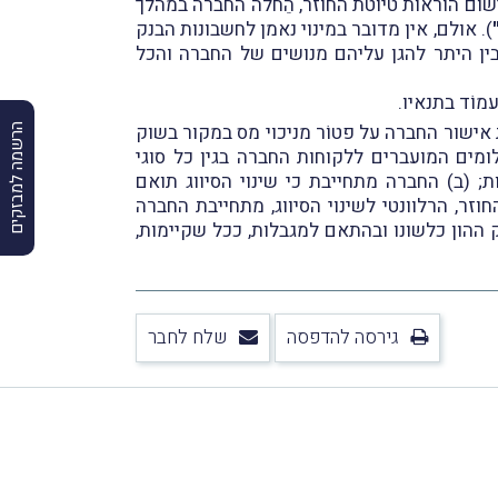
יישום הוראות טיוטת החוזר, הֵחלה החברה במהלך
). אולם, אין מדובר במינוי נאמן לחשבונות הבנק
ין היתר להגן עליהם מנושים של החברה והכל
מוֹד בתנאיו.
ת אישור החברה על פטוֹר מניכוי מס במקור בשוק
הרשמה למבזקים
ומים המועברים ללקוחות החברה בגין כל סוגי
; (ב) החברה מתחייבת כי שינוי הסיווג תואם
זר, הרלוונטי לשינוי הסיווג, מתחייבת החברה
 ההון כלשונו ובהתאם למגבלות, ככל שקיימות,
גירסה להדפסה
שלח לחבר