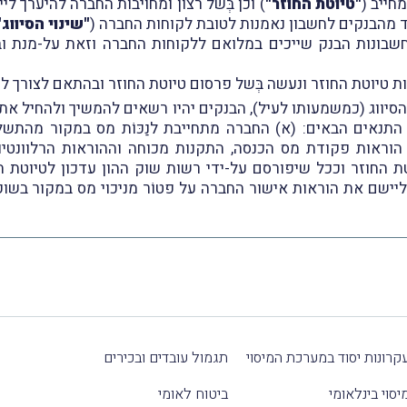
חייב (
"טיוטת החוזר"
) וכן בְּשל רצון ומחויבות החברה להיערך ל
ד מהבנקים לחשבון נאמנות לטובת לקוחות החברה (
"שינוי הסיווג"
חשבונות הבנק שייכים במלואם ללקוחות החברה וזאת על-מנת וב
ות טיוטת החוזר ונעשה בְּשל פרסום טיוטת החוזר ובהתאם לצורך לע
י הסיווג (כמשמעותו לעיל), הבנקים יהיו רשאים להמשיך ולהחיל א
התנאים הבאים: (א) החברה מתחייבת לנַכּוֹת מס במקור מהתשל
הוראות פקודת מס הכנסה, התקנות מכוחה וההוראות הרלוונטיות
 החוזר וככל שיפורסם על-ידי רשות שוק ההון עדכון לטיוטת החו
יישם את הוראות אישור החברה על פטוֹר מניכוי מס במקור בשוק
קרונות יסוד במערכת המיסוי
תגמול עובדים ובכירים
יסוי בינלאומי
ביטוח לאומי