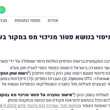
אודות
תחומי התמחות
מבזק
סוי בנושא פטוֹר מניכוי מס במקור בש
שר התאגדה בישראל ורשומה כמוסד כספי לעניין חוק מע"מ.
 פיננסי מטעם רשות שוק ההון ביטוח וחיסכון (
"רשות שוק ההון"
ר מבצעים פעילות מול החברה כשהסליקות הכספיות נעשות אל מ
פעולות בשוק ההון (
"אישור החברה על פטוֹר מניכוי מס במקור
ם והכל בהתאם להוראות פקודת מס הכנסה והתקנות מכוחן.
י נאמנות כאמור ב
טיוטת חוזר שמירת נכס פיננסי מיום 28.9.2022