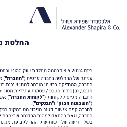
החלטת מי
ביום 3.6.2024 פרסמה מחלקת שוק ההון שבחטיבה המקצועית ברשות המיסים החלטת מיסוי שטופלה על-ידי משרדנו (
עניינה של ההחלטה בחברה פרטית (
"החברה"
) א
החברה, המחזיקה ברשיון מורחב למתן שירות בנכס
מטבע; (ב) גידור מטבע / עסקות עתידיות מסוג Forward ו- Options OTC; (ג) העברות כספים; ו(ד) פיקדונות במטבע-חוץ ובשקלים.
החברה מגייסת לקוחות (
"לקוחות החברה"
) אש
(
"חשבונות הבנק"
ו
"הבנקים"
).
לחברה קיים אישור פטור מניכוי מס במקור בגין 
החברה, וזאת בהתאם למהות ההכנסה שנצמחת לה
בְּשל דרישה של רשות שוק ההון לקביעת מנגנונ