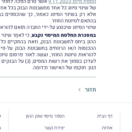
נוספת מיום 9.11.2023
אשר טרם הפכה לחוזר מ
של שינוי סיווג כל אחד מחשבונות הבנק בכל אח
אלא רק בשינוי הסיווג כאמור, כך שהכספים ב
בהתאם לטיוטת החוזר.
שינוי הסיווג שיבוצע על-ידי החברה תוֹאם להורא
במסגרת החלטת המיסוי נקבע
, כי לאחַר שינו
ההון ביחס לחשבונות הבנק, וזאת בהתקיים כל 
ההכנסות ו/או הרווחים בחשבונות הבנק על-פי 
להוראות טיוטת החוזר, נעשה לאור פרסום טיוטת
לעדכן בסמוך את רשות המסים; (ג) על הבנקים ל
כגון: תוקפו של האישור וכדומה.
חזור
דף הבית
הספר מיסוי שוק ההון
ע
אודות
יצירת קשר
מ