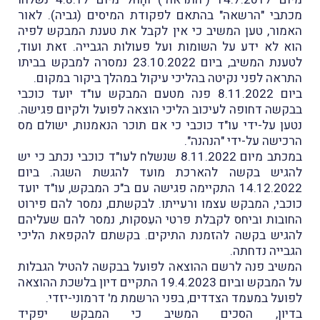
מכתבי "הרשאה" בהתאם לפקודת המיסים (גביה). לאור
האמור, טען המשיב כי אין לקבל את טענת המבקש לפיה
הוא לא ידע על השומות ועל פעולות הגבייה. זאת ועוד,
לטענת המשיב, ביום 23.10.2022 נמסרה למבקש בביתו
התראה לפני נקיטה בהליכי עיקול במהלך ביקור במקום.
ביום 8.11.2022 פנה מטעם המבקש עו"ד יועד כוכבי
בבקשה דחופה לעיכוב הליכי הוצאה לפועל ולקיום פגישה.
נטען על-ידי עו"ד כוכבי כי אם תוכר הנאמנות, ישולם מס
הרכישה על-ידי "הנהנה".
במכתב מיום 8.11.2022 שנשלח לעו"ד כוכבי נכתב כי יש
להגיש בקשה להארכת מועד להגשת השגה. ביום
14.12.2022 התקיימה פגישה עם ב"כ המבקש, עו"ד יועד
כוכבי, המבקש עצמו ורעייתו. לבקשתם, נמסר להם פירוט
החובות וביחס לקבלת פרטי העִסקות, נמסר להם שעליהם
להגיש בקשה להזמנת התיקים. בקשתם להקפאת הליכי
הגבייה נדחתה.
המשיב פנה לרשם ההוצאה לפועל בבקשה להטיל הגבלות
על המבקש וביום 19.4.2023 התקיים דיון בלשכת ההוצאה
לפועל במעמד הצדדים, בפני הרשמת מ' דרמוני-יזדי.
בדיון, הסכים המשיב כי המבקש יפקיד