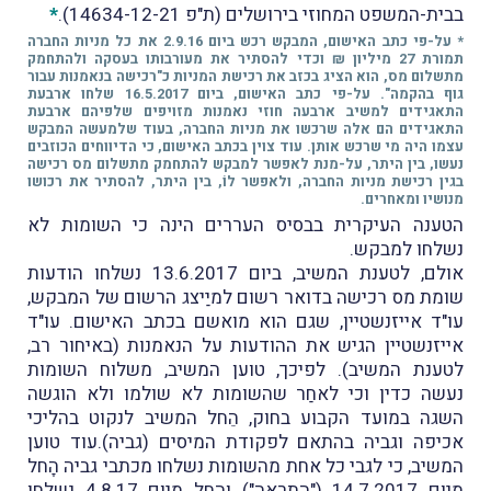
בבית-המשפט המחוזי בירושלים (ת"פ 14634-12-21).
*
* על-פי כתב האישום, המבקש רכש ביום 2.9.16 את כל מניות החברה
תמורת 27 מיליון ₪ וכדי להסתיר את מעורבותו בעסקה ולהתחמק
מתשלום מס, הוא הציג בכזב את רכישת המניות כ"רכישה בנאמנות עבור
גוף בהקמה". על-פי כתב האישום, ביום 16.5.2017 שלחו ארבעת
התאגידים למשיב ארבעה חוזי נאמנות מזויפים שלפיהם ארבעת
התאגידים הם אלה שרכשו את מניות החברה, בעוד שלמעשה המבקש
עצמו היה מי שרכש אותן. עוד צוין בכתב האישום, כי הדיווחים הכוזבים
נעשו, בין היתר, על-מנת לאפשר למבקש להתחמק מתשלום מס רכישה
בגין רכישת מניות החברה, ולאפשר לוֹ, בין היתר, להסתיר את רכושו
מנושיו ומאחרים.
הטענה העיקרית בבסיס העררים הינה כי השומות לא
נשלחו למבקש.
אולם, לטענת המשיב, ביום 13.6.2017 נשלחו הודעות
שומת מס רכישה בדואר רשום למיַיצג הרשום של המבקש,
עו"ד אייזנשטיין, שגם הוא מואשם בכתב האישום. עו"ד
אייזנשטיין הגיש את ההודעות על הנאמנות (באיחור רב,
לטענת המשיב). לפיכך, טוען המשיב, משלוח השומות
נעשה כדין וכי לאחַר שהשומות לא שולמו ולא הוגשה
השגה במועד הקבוע בחוק, הֵחל המשיב לנקוט בהליכי
אכיפה וגביה בהתאם לפקודת המיסים (גביה).עוד טוען
המשיב, כי לגבי כל אחת מהשומות נשלחו מכתבי גביה הָחל
מיום 14.7.2017 ("התראה") והָחל מיום 4.8.17 נשלחו