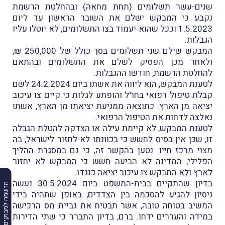
שנים-עשר תשלומים (תחת מחאה) ובהחלטת הרשמת
נקבע כי המבקש ישלם את השובר הראשון עד ליום
1.5.2023 וככל שהוא יעמוד בצו התשלומים, לא יוטלו עליו
הגבלות.
המבקש שילם שני תשלומים בסך כולל של 250,000 ₪,
ולאחר מכן הפסיק לשלם את התשלומים ובהתאם
להחלטת הרשמת, חודשו ההגבלות.
לטענת המבקש, הוא ליווה את אשתו ביום 24.2.2024 לשם
קבלת טיפול רפואי בחו"ל והופתע לגלות כי קיים צו עיכוב
יציאה מן הארץ. כתוצאה ממניעת יציאתו מן הארץ, אשתו
נאלצה לדחות את הטיפול הרפואי.
לטענת המבקש, לא קיימת עילה או הצדקה להטלת הגבלה
זו, שכּן אין בסיס לחשש כי בכוונתו לא לחזור לישראל, בה
מצוי מרכז חייו. נטען בהקשר זה, כי גם במסגרת ההליך
הפלילי, המדינה לא הביעה חשש כי המבקש לא יחזור
לארץ ולא התבקש צו עיכוב יציאה כנגדו.
בדיון שהתקיים בבית-המשפט ביום 30.5.2024 נעשה
הרשמה למבזקים
ניסיון להגיע להסכמה בין הצדדים, באופן שתהיה בידי
המשיב בטוחה טובה, אשר תבטיח את גביית מס הרכישה
במידה והעררים ידחו. ברם, בדיון התברר כי שתי הדירות