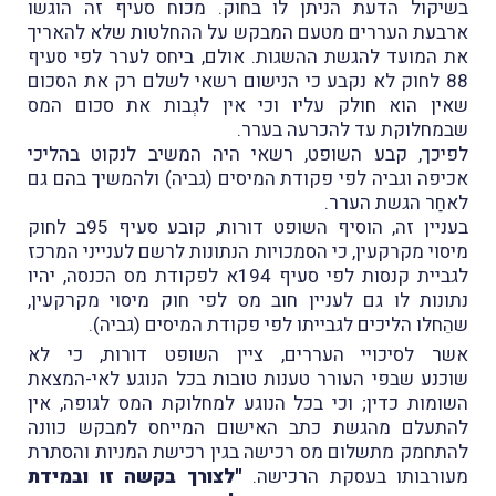
בשיקול הדעת הניתן לו בחוק. מכוח סעיף זה הוגשו
ארבעת העררים מטעם המבקש על ההחלטות שלא להאריך
את המועד להגשת ההשגות. אולם, ביחס לערר לפי סעיף
88 לחוק לא נקבע כי הנישום רשאי לשלם רק את הסכום
שאין הוא חולק עליו וכי אין לגְבות את סכום המס
שבמחלוקת עד להכרעה בערר.
לפיכך, קבע השופט, רשאי היה המשיב לנקוט בהליכי
אכיפה וגביה לפי פקודת המיסים (גביה) ולהמשיך בהם גם
לאחַר הגשת הערר.
בעניין זה, הוסיף השופט דורות, קובע סעיף 95ב לחוק
מיסוי מקרקעין, כי הסמכויות הנתונות לרשם לענייני המרכז
לגביית קנסות לפי סעיף 194א לפקודת מס הכנסה, יהיו
נתונות לו גם לעניין חוב מס לפי חוק מיסוי מקרקעין,
שהֵחלו הליכים לגבייתו לפי פקודת המיסים (גביה).
אשר לסיכויי העררים, ציין השופט דורות, כי לא
שוכנע שבפי העורר טענות טובות בכל הנוגע לאי-המצאת
השומות כדין; וכי בכל הנוגע למחלוקת המס לגופה, אין
להתעלם מהגשת כתב האישום המייחס למבקש כוונה
להתחמק מתשלום מס רכישה בגין רכישת המניות והסתרת
מעורבותו בעסקת הרכישה.
"לצורך בקשה זו ובמידת