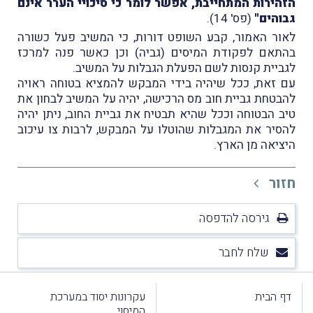
הזהירות המתחייבת, אפשר לומר כי סיכויי הערר אינם
גבוהים"
(פס' 14).
לאור האמור, קבע השופט דורות, כי המשיב פעל כשורה
בהתאם לפקודת המיסים (גביה) וכן כאשר פנה למרכז
לגביית קנסות לשם הפעלת הגבלות על המשיב.
עם זאת, ככל שיהיה בידי המבקש להמציא בטוחה ראויה
להבטחת גביית חוב מס הרכישה, יהיה על המשיב לבחון את
טיב הבטוחה וככל שהיא תבטיח את גביית החוב, ניתן יהיה
להסיר את המגבלות שהוטלו על המבקש, לרבות צו עיכוב
היציאה מן הארץ.
חזור
גירסה להדפסה
שלח לחבר
דף הבית
עקרונות יסוד במערכת
המיסוי