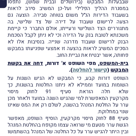
שבבעלות המבקש (בירושלים ובבית שמש), נתפסו
במסגרת ההליך הפלילי ועל-כן המשיב סירב לראות
בשעבוד הדירות הנ"ל משום בטוחה סבירה. הוצעה גם
הצעה לרישום שעבוד על דירה של צד שלישי, בה
מתגוררים הצד השלישי ורעייתו, אולם התברר כי קיימת
משכנתא לטובת בנק על הדירה וכי לא ניתן לקבל הסכמת
הבנק לרישום שעבוד מדרגה שנייה. בנסיבות אלו לא
הסכים המשיב לראות בהצעה זו אמצעי שפגיעתו במבקש
פחותה, אשר יבטיח את גביית החוב.
בית-המשפט
, מפי השופט א' דורות,
דחה את בקשת
המבקש
(
קישור להחלטה
).
השופט דורות קבע, כי המבקש לא הגיש השגות על
השומות במועד וממילא לא ניתנו החלטות בהשגות, כך
שלא חלה הוראת סעיף 91 לחוק מיסוי
מקרקעין המאפשרת למי שהגיש השגה במועד ולאחר מכן
ערר על החלטת המנהל בהשגה, לשלם רק את המס שאינו
שנוי במחלוקת.
סעיף 88 לחוק מיסוי מקרקעין, הוסיף השופט, מאפשר
הגשת ערר מטעם מי שרואה עצמו מקופח בהחלטת המנהל
ובין היתר להגיש ערר על כל החלטה של המנהל בהשתמשו