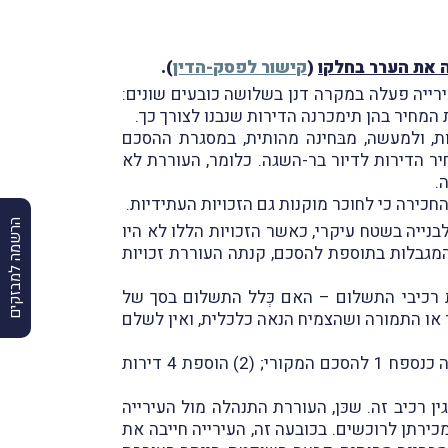
 את הערר בחלקו
(
קישור לפסק-הדין
).
ירייה פעלה במקרה דנן בשלושה כובעים שונים:
המחיר בהן תימכרנה הדירות שנבנו לצורך כך.
ת, ולמעשה, מבּחינה מהותית, במסגרת ההסכם
ר הדירות לדיור בר-השגה. כלומר, העוררת לא
.
כירה כי לחוכר מוקנות גם הזכויות העתידיות.
הרשמה למבזקים
 קבעה השופטת סרוסי, כי במסגרת התוספת להסכם, העוררת קיבלה לידיה תוספת של כ-600 מ"ר לבנייה בשטח עיקרי, כאשר הזכויות הללו לא היו
המגבלות בתוספת להסכם, קנתה העוררת זכויות
 רכיבי התשלום – האם כְּלל התשלום בסך של
ממכר או התמורה ושהצמיח הנאה כלכלית, ואין לשלם
השופטת קבעה, כי התשלום נעשה עבור שלושה רכיבים נפרדים: (1) עליית מחירי הדירות שפורטו בטבלה שצורפה כנספח 1 להסכם המקורי; (2) הוספת 4 דירות
רכיב זה. שכּן, העוררת התנהלה מול העירייה
ירתן לרוכשים. בכובעה זה, העירייה חייבה את