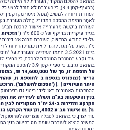
בהתאם להסכם המקורי, העוררת לא הייתה יכולה
(בסעיף-קטן 3.9), כי העוררת לא תוכל לבצע כל שינוי בתב"ע.
העוררת דיווחה למשיב (מנהל מיסוי מקרקעין תל-אביב) על 
לאחַר חתימת ההסכם המקורי, הֵחלה העוררת בקי
בנייה עיקריות בהיקף של כ-600 מ"ר (
"הזכויות 
מ"ר. זאת, על-מנת להגדיל את כמות הדירות לדי
ביום 3.5.2021 חתמו העירייה והעוררת על "תוספת מס' 1 לחוזה מיום 25.08.2016" (
עוד נקבע במסגרת התוספת להסכם, כי מחירי הד
בהתאם נקבע, כי סעיף-קטן 3.9 להסכם המקורי יימחק ובמקומו יבוא סעיף-קטן 3.9 חדש, כדלקמן:
על תוספת זו,
היתר השינויים
[...]
('הסכום לתשלום'). הרוכש 
ההסכמות האמורות באו לידי ביטוי גם בפרוטוקול 26/20 מישיבת ועדת הכספים של עיריית תל-אביב (.8.2020
הקרקע והדירות ב-24 יח"ד המקוריות לבין המחיר שנקבע במכרז לשווי הדירות המעודכן לדצמבר 2019 + תוספת של 4 דירות דב"י
ש'] ע
ם אישור תב"ע 4002, וכן שווי הקרקע הנובע מתוספת 4 יח"ד למכר בשוק החופשי כמפורט... החברה תישא במס רכישה בגין תוספת זו."
עוד יצוין, כי בהתאם לטבלה שצורפה לפרוטוקול העירייה, הופחת הסכום 
בסכום האמור.