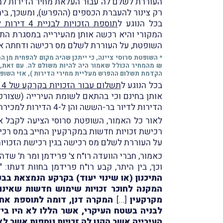
העוררת לשלם לה עבוּר העלאת מחיר הדירות למ
רק צינור להעברת הכספים (ההפרש), ומשכך, בי
בכל הנוגע ל
תוספת הזכויות לבניית 4 דירות למכירה בשוק החופשי
השופטת, על העוררת לשלם מס רכישה ודחתה את
₪ מהמחיר הכולל שאמור היה להיות משולם לה. עם זאת, שע
הקדמת תשלום ההפרש מעליית מחירי הדירות ), אזי השופ
בכל הנוגע ל
תשלום עבור הזכויות בקרקע של 4 הדירות הנוספות לדיור בר-השגה
הדירות לדיור בר-הששה והן ל-4 הדירות למכירה בשוק החופשי.
על העוררת לשלם מס רכישה בגין רכישת הזכויות הנוספות עבור סכו
כאמור, חברי הוועדה רו"ח צ' פרידמן ומר ת' שד
וכך, בין היתר, קבע רו"ח פרידמן בחוות דעתו:
"
התיכנון (או שינוי יעוד) בקרקע הנמצאת בב
המקנה לחוכר זכויות שימוש חדשות שאינו 
מקרקעין
[...]
לבניה בשטח העיקרי, אשר הללו לא היו ביד
העירייה אשר הקנו לה זכויות נוספות אשר לא