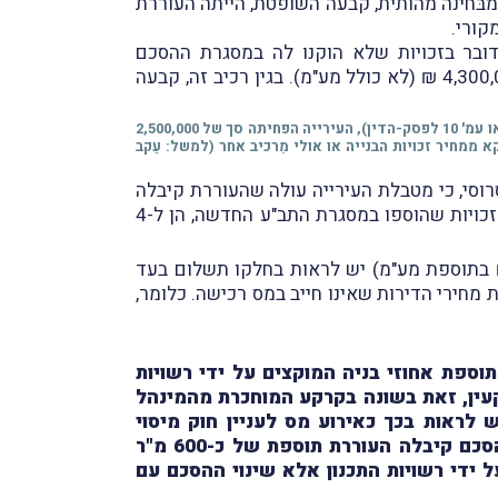
בּחינה מהותית, קבעה השופטת, הייתה העוררת
קורי.
ובר בזכויות שלא הוקנו לה במסגרת ההסכם
המקורי והיא רכשה אותן מהעירייה במסגרת התוספת להסכם, כאשר התשלום עבור אותן זכויות הוא בסך של 4,300,000 ₪ (לא כולל מע"מ). בגין רכיב זה, קבעה
* השופטת סרוסי ציינה, כי ייתכן שהיה מקום להפחית מן המחיר של 4,300,000 ₪, שכּן כפי שעולה מהטבלה שצורפה לפרוטוקול העירייה (ראו עמ' 10 לפסק-הדין), העירייה הפחיתה סך של 2,500,000
ממחיר זכויות הבנייה או אולי מִרכיב אחר (למשל: עֵקב
וסי, כי מטבלת העירייה עולה שהעוררת קיבלה
אותן בחינם וכי בהתאם לשומת העירייה (שצורפה לסיכומי העוררת) התשלום של 4,300,000 ₪ הוא עבור כלל הזכויות שהוספו במסגרת התב"ע החדשה, הן ל-4
סרוסי הציעה לקבל את הערר בחלקו, כך שמתוך סך התמורה ששולמה (14.6 מיליון ₪ בתוספת מע"מ) יש לראות בחלקו תשלום בעד
 האחר תשלום בעד עליית מחירי הדירות שאינו חייב במס רכישה. כלומר,
וספת אחוזי בניה המוקצים על ידי רשויות
רקעין, זאת בשונה בקרקע המוחכרת מהמינהל
לראות בכך כאירוע מס לעניין חוק מיסוי
המקרה דנן, דומה לתוספת אחוזי בניה בקרקע מוחכרת. כאמור לעיל, במסגרת התוספת להסכם קיבלה העוררת תוספת של כ-600 מ"ר
 ידי רשויות התכנון אלא שינוי ההסכם עם