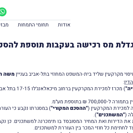
אודות
תחומי התמחות
מבזק
דלת מס רכישה בעקבות תוספת להסכ
משה חד
דין
:
יה"
) מכרז למכירת המקרקעין ברחוב מיכאלאנג'לו 17-15 בתל אביב (
 ₪ בתוספת מע"מ.
"ההסכם המקורי"
ה (
"המשתכנים"
).
פה כנספח 1 טבלה המפרטת את הדירות ואת המחיר המסובסד בו תימכרנה למשתכני