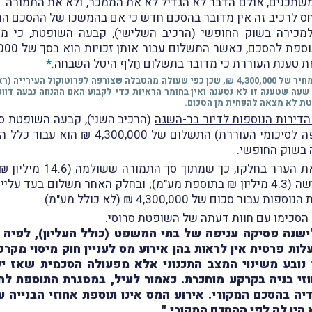
שתכנים, אולם הדבר לא הגדיל לא את הממכר, ולא את התמורה. מ
חס לרכיב זה אין מדובר בהסכם חדש כי אם בהמשכו של ההסכם המ
(הרכיב השלישי), קבעה השופטת, כי מד
 טענת העוררת כי מדובר בתשלום חֵלף היטל השבחה.
*
ה שטענה זו לא נטענה ואין בחומר הראיות כדי לקבוע האם ההנחה נבעה דווקא 
טת לא מצאה להפחית מן הסכום.
(הרכיב השני), קבעה השופטת סר
לאור כל האמור, השופטת 
רכישת זכויות חדשות במקרקעין החייב במס רכישה (4.3 מיליון ₪ בתוספת מע"מ); ובחלק
ם של 4,300,000 ₪ (לא כולל מע"מ).
ה הסכימו עם חוות דעתה של השופטת סרוסי.
ישנה פסיקה עניפה של בתי המשפט (כולל העליון), לפיה ת
עלות פרטית אין לראות בהן אירוע מס לעניין חוק מיסוי מק
נובע משינוי המצב התכנוני אלא מפעולה הסכמית שאז יש 
יה בהסכם המקורי. אירוע המס אינו תוספת אחוזי הבנייה על
 היו לה לפי ההסכם המקורי."