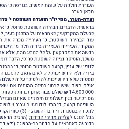
העוררת חולקת על שומת המשיב, בגורסה כי הסכו
מכאן הערר.
ועדת-הערר
, מפי יו"ר הוועדה השופטת י' סרו
בראשית הדברים, הִבהירה השופטת סרוסי, כי אי
כבעלת המקרקעין; כאחראית על התכנון בעיר, לרב
עוד הִבהירה השופטת, כי העירייה מכרה את ה
המקורי, העירייה השאירה בידיה חלק מן הזכוי
רכשה את המקרקעין על כל הנובע מהם, אלא את ה
משכך, הוסיפה וציינה השופטת סרוסי, הדבר דומ
בידיה ולא היו שייכות לה, לא בהתאם להסכם ה
נוספות שלא היו שייכות לה ולפיכך עליה לשלם מ
אולם, כשם שיש לבחון בחינה מהותית את שאלת
14,600,000 ₪ שולם עבור אותן זכויות
מס רכישה בגין תשלומים חיצוניים שאינם מגדיל
למכירה במסגרת דיור בר-השגה; ו-(3) שווי הקרקע הנובע מהוספת 4 דירות למכירה בשוק החופשי.
בכל הנוגע ל
עליית מחירי הדירות
(הרכיב הראשון
בכובעה כאחראית על הדיור בר-ההשגה (ולא כבעל