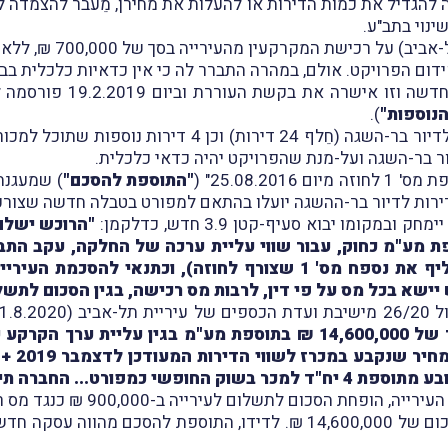
 להגדיל את כמות הדירות או להעלות את מחירן, מֵעבר להצמדה ל
רכישת המקרקעין מהעירייה בסך של 700,000 ₪, ללא מע"מ.
דום הפרויקט. אולם, במהרה התברר לה כי אין כדאיות כלכלית בב
העוררת ביקשה מהעירייה א
הנוספות"
).
ור בר-השגה ועל-מנת שהפרויקט יהיה כדאי כלכלית.
"התוספת להסכם"
) שמעגנת
ירות לדיור בר-ההשגה יועלו בהתאם למפורט בטבלה חדשה שצורפ
"הרוכש ישלם
 סך של 14,600,000 ₪, בתוספת מע"מ כחוק, עבור שווי עליית ערכה של החל
הדיור (כמפורט בנספח ב' לתוספת זו, שהחליף את נספח מס' 1 שצור
יישא בכל מס על פי דין, לרבות מס רכישה, בגין הסכום לתשל
31) (
בנין והשקעות בע"מ תשלם לעירייה את הסך של 14,600,000 ₪ בתוספת מ
לתשלום לעירייה ב-900,000 ₪ כנגד מס רכישה שיחול על העוררת.
המשיב הוציא לעוררת שומת מס רכישה בגין הסכום של 14,600,000 ₪. לדיד