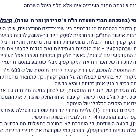
ם שגבתה ממנה העירייה אינו אלא חֵלף היטל השבחה.
סי (בהסכמת חברי הוועדה רו"ח צ' פרידמן ומר ת' שדה),
קיבלה
ן מדובר בהסכמים סטנדרטיים בין שני צדדים סטנדרטיים, שכּן הע
ות אישור התב"ע; וכאחראית לספֵּק דיור בר-השגה, לרבות קביעת 
מקרקעין תחת הגבלות משמעויות החורגות מתניות חוזיות רגילו
ות שבמקרקעין – את הזכויות העתידיות ואת הזכות לקבוע את מחי
מקרקעין עם "גיבנת", כאשר חלק מן הזכויות נשארו אצל העירייה
ה לחכירה של העוררת את המקרקעין, מבלי שנקבע במסגרת תנאי הח
לגופו של עניין,
מקורי ולא בהתאם לבעלותה על המקרקעין. כך, כתוצאה מהסרת 
ס רכישה בגין אותן זכויות שהיא רכשה.
 מכירתן של הזכויות הנוספות, יש לבחון בחינה מהותית גם את
 נוספות. שכּן, יש לשלם מס רכישה רק עבוּר אותו החלק שהגדיל את ה
ים את היקפה הכלכלי של העִסקה.
), קבעה השופטת, כי העוררת לא מחויבת בתשלום מס רכישה בגין 
ת זכויות במקרקעין), ובפרט, כמי שקובעת את מחירי הדירות במכ