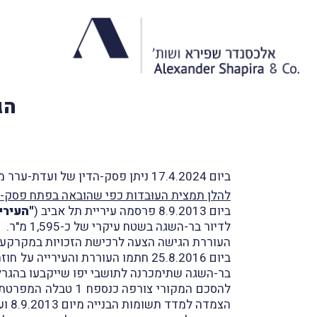
הג
ביום 17.4.2024 ניתן פסק-הדין של ועדת-ערר מיסוי מקרקעין שליד בית-המשפט המחוזי בתל-אביב בעניין
להלן תמצית העוּבדות כפי שהובאה בפתח פסק-ה
ביום 8.9.2013 פרסמה עיריית תל אביב (
"העירי
לדיור בר-השגה בשטח עיקרי של כ-1,595 מ"ר.
העוררת הגישה הצעה לרכישת הזכויות במקרקעין בתמורה ל-700,000
ביום 25.8.2016 חתמו העוררת והעירייה על חוזה למכירת המקרקעין (
בר-השגה שתימכרנה לתושבי יפו שייקבעו בהגרל
​להסכם המקורי צור
הצמדה למדד תשומות הבנייה מיום 8.9.2013 ועד לחתימת כל חוזי המכר בין העוררת למשתכנים.