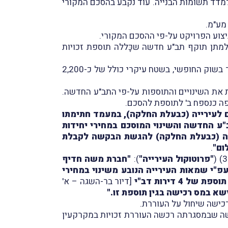
מדד תשומות הבנייה. עוד נקבע בהסכם המקורי
יצוע הפרויקט על-פי ההסכם המקורי.
ישור להכנת תב"ע חדשה וזו אישרה את בקשת העוררת וביום 19.2.2019 פורסמה למתן תוקף תב"ע חדשה שכָּללה תוספת זכויות
על-פי התב"ע החדשה, העוררת תבנה 28 דירות לדיור בר-השגה (חֵלף 24 דירות) וכן 4 דירות נוספות שתוכל למכור בשוק החופשי, בשטח עיקרי כולל של כ-2,200
 את השינויים והתוספות על-פי התב"ע החדשה.
ה כנספח ב' לתוספת להסכם.
 לעירייה (כבעלת החלקה), במעמד חתימתו
קה, עקב התב"ע החדשה והשינוי המוסכם במחירי יחידות
ף לחוזה), וכתנאי להסכמת העירייה (כבעלת החלקה) להגשת הבקשה לקבלת
ום"
.
"פרוטוקול העירייה"
):
"חברת משה חדיף
ע"מ בגין עליית ערך הקרקע עפ"י שמאות העירייה הנובע משינוי במחירי
[דיור בר-השגה – א'
ו, התוספת להסכם מהווה עסקה חדשה שבמסגרתה רכשה העוררת זכויות במקרקעין