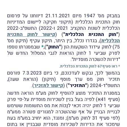
במבזק מס' 1947 מיום 21.11.2021 דיווחנו על פרסום
חוק התכנית הכלכלית (תיקוני חקיקה ליישום המדיניות
הכלכלית לשנות התקציב 2021 ו-2022) התשפ"ב-2022
(
"
חוק התכנית הכלכלית"
) (
קישור לחוק התכנית
הכלכלית
), בגדרו נכלל, בין היתר, תיקון עקיף (תיקון מס'
75) לחוק עידוד השקעות הון (
"החוק"
),
*
שבמסגרתו נוספו
לפרק שביעי 1 לחוק הוראות לגבי המסלול החדש של
"דירות להשכרה מוסדית".
* ראו סעיף 67 לחוק התכנית הכלכלית.
בהמשך לכך, נבקש לעדכנכם, כי ביום 7.3.2023 פורסם
תזכיר חוק מס ערך מוסף (תיקון) (הוראת שעה),
התשפ"ד-2024 (
"התזכיר"
) (
קישור לתזכיר
).
במסגרת התזכיר מוצע להוסיף לחוק מע"מ הוראה חדשה
(סעיף 41א) לפיה בעל בנין לשכירות מוסדית על-פי פרק
שביעי 1 לחוק יהיה זכאי לנַכּוֹת את מס התשומות ששימש
לבניית הבניין על אף שההשכרה למגורים פטורה ממע"מ
(לפי סעיף 31 לחוק מע"מ); ומנגד, הוא יחויב במע"מ בעת
שימכור את הדירות לשכירות מוסדית שבבניין או בתום