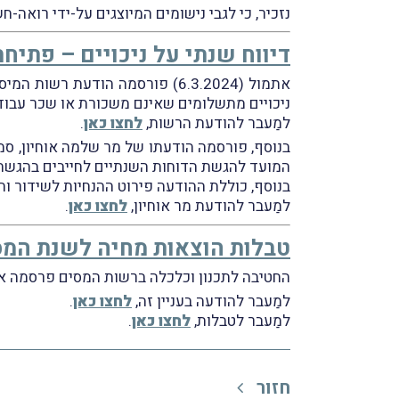
נזכיר, כי לגבי נישומים המיוצגים על-ידי רואה-ח
דיווח שנתי על ניכויים – פתיח
אתמול (6.3.2024) פורסמה הודעת רשות המיסים בדבר פתיחת
ניכויים מתשלומים שאינם משכורת או שכר עבודה (טופס 856) 
למַעבר להודעת הרשות,
לחצו כאן
.
בנוסף, פורסמה הודעתו של מר שלמה אוחיון, סמנ
המועד להגשת הדוחות השנתיים לחייבים בהגשת דוחות 126 ו-856 לשנת-המס 2023 עד ליו
בנוסף, כוללת ההודעה פירוט ההנחיות לשידור וה
למַעבר להודעת מר אוחיון,
לחצו כאן
.
טבלות הוצאות מחיה לשנת המס 021
החטיבה לתכנון וכלכלה ברשות המסים פרסמה את ט
למַעבר להודעה בעניין זה,
לחצו כאן
.
למַעבר לטבלות,
לחצו כאן
.
חזור