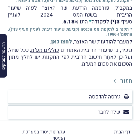
* תקנה 2 לתקנות מס הכנסה (קביעת שיעור ריבית), התשמ"ה-1985.
במקביל, פורסמה הודעת שר האוצר לפיה שיעור
הריבית בשנת-המס 2024 לעניין
סעיף
3(י)
לפקודה
*
הינו
5.18%
.
* תקנה 2 לתקנות מס הכנסה (קביעת שיעור ריבית לעניין סעיף 3(י)),
התשמ"ו-1986.
למַעבר להודעות שר האוצר,
לחצו כאן
.
הרשמה למבזקים
נזכיר, כי שיעורי הריבית האמורים
כוללים מע"מ
, ככל שחל,
ועל-כן לאחַר חישוב הריבית לפי התקנות יש לחלץ מתוך
הסכום את סכום המע"מ.
חזור
גירסה להדפסה
שלח לחבר
דף הבית
עקרונות יסוד במערכת
המיסוי