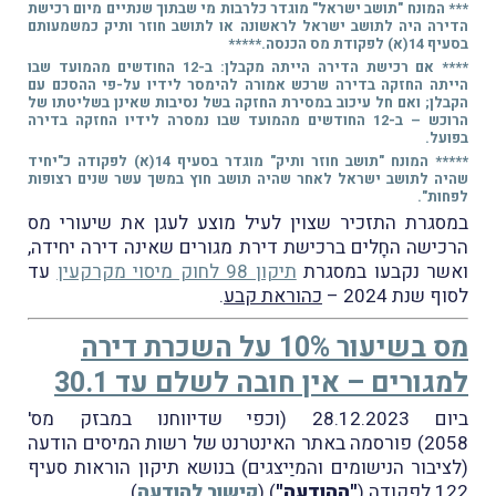
*** המונח
"תושב ישראל"
מוגדר כלרבות מי שבתוך שנתיים מיום רכישת
הדירה היה לתושב ישראל לראשונה או לתושב חוזר ותיק כמשמעותם
בסעיף 14(א) לפקודת מס הכנסה.*****
****
אם רכישת הדירה הייתה מקבלן: ב-12 החודשים מהמועד שבו
הייתה החזקה בדירה שרכש אמורה להימסר לידיו על-פי ההסכם עם
הקבלן; ואם חל עיכוב במסירת החזקה בשל נסיבות שאינן בשליטתו של
הרוכש – ב-12 החודשים מהמועד שבו נמסרה לידיו החזקה בדירה
בפועל.
***** המונח
"תושב חוזר ותיק"
מוגדר בסעיף 14(א) לפקודה כ
"יחיד
שהיה לתושב ישראל לאחר שהיה תושב חוץ במשך עשר שנים רצופות
לפחות"
.
במסגרת התזכיר שצוין לעיל מוצע לעגן את שיעורי מס
הרכישה החָלים ברכישת דירת מגורים שאינה דירה יחידה,
ואשר נקבעו במסגרת
תיקון 98 לחוק מיסוי מקרקעין
עד
לסוף שנת 2024 –
כהוראת קבע
.
מס בשיעור 10% על השכרת דירה
למגורים – אין חובה לשלם עד 30.1
ביום 28.12.2023 (וכפי שדיווחנו במבזק מס'
2058) פורסמה באתר האינטרנט של רשות המיסים הודעה
(לציבור הנישומים והמיַיצגים) בנושא תיקון הוראות סעיף
122 לפקודה (
"ההודעה"
) (
קישור להודעה
).