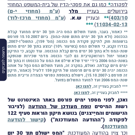
לפקודה
*
כמו גם את פסקי-הדין של בית-המשפט המחוזי
בירושלים בעניין
מלר
(
ע"מ (מחוזי י-ם)
403/10
)
**
ובעניין
ש.א.
(
ע"מ (מחוזי מרכז-לוד)
***
).
11034-02-13
** כאמור, בעבר, מועד תשלום המס היה תוך 30 ימים ממועד קבלת
ההכנסה (ולא תוך 30 ימים מתום שנת-המס). ביום 15.10.2007 פורסם
ברשומות חוק לתיקון פקודת מס הכנסה (מס' 159), התשס"ז-2007,
בגדרו נקבע, כי תשלום המס (בשיעור 10%) יבוצע בתוך 30 ימים מתום
הרשמה למבזקים
שנת-המס ולא בתוך 30 ימים מיום קבלת ההכנסה. עוד נקבע, כי התיקון
כאמור יחול רטרואקטיבית גם לגבי הכנסה מדמי שכירות שהופקה
בשנת-המס 2006 בידי יחיד שלא שילם את המס על הכנסתו זו בתוך 30
ימים מיום קבלתה. ואולם, במקרה זה, מועד תשלום המס החָל על אותה
הכנסה יהיה 30 ימים מיום פרסומו של תיקון 159 דלעיל (כאמור, תיקון
זה פורסם ב-15.10.2007), וישולם בתוספת הפרשי הצמדה וריבית מתום
שנת-המס 2006 ועד למועד התשלום בפועל.
*** למבזק בעניין זה,
לחצו כאן
.
**** למבזק בעניין זה,
לחצו כאן
.
ואכן, לפני מספר ימים פורסם באתר האינטרנט של
רשות המיסים
נוסח מעודכן של ההודעה
(לציבור
הנישומים והמיַיצגים) בנושא תיקון הוראות סעיף 122
לפקודה ("ההודעה המעודכנת") (
קישור להודעה
המעודכנת
).
וכך צוין בהודעה המעודכנת:
"
המס ישולם תוך 30 יום