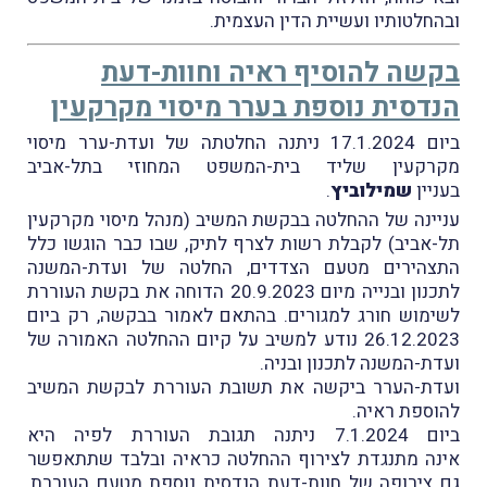
ובהחלטותיו ועשיית הדין העצמית.
בקשה להוסיף ראיה וחוות-דעת
הנדסית נוספת בערר מיסוי מקרקעין
ביום 17.1.2024 ניתנה החלטתה של ועדת-ערר מיסוי
מקרקעין שליד בית-המשפט המחוזי בתל-אביב
בעניין
שמילוביץ
.
עניינה של ההחלטה בבקשת המשיב (מנהל מיסוי מקרקעין
תל-אביב) לקבלת רשות לצרף לתיק, שבו כבר הוגשו כלל
התצהירים מטעם הצדדים, החלטה של ועדת-המשנה
לתכנון ובנייה מיום 20.9.2023 הדוחה את בקשת העוררת
לשימוש חורג למגורים. בהתאם לאמור בבקשה, רק ביום
26.12.2023 נודע למשיב על קיום ההחלטה האמורה של
ועדת-המשנה לתכנון ובניה.
ועדת-הערר ביקשה את תשובת העוררת לבקשת המשיב
להוספת ראיה.
ביום 7.1.2024 ניתנה תגובת העוררת לפיה היא
אינה מתנגדת לצירוף ההחלטה כראיה ובלבד שתתאפשר
גם צירופה של חוות-דעת הנדסית נוספת מטעם העוררת,