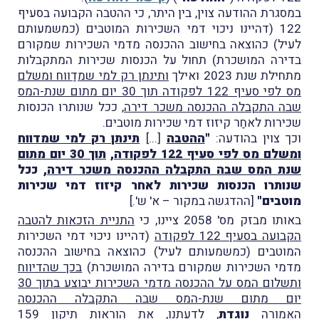
במסגרת ההודעה צוין, בין היתר, כי ההטבה הקבועה בסעיף
122 (דהיינו ניכוי דמי השכירות המוטבים (כמשמעותם
לעיל) כהוצאה בחישוב ההכנסה מדמי השכירות שמקורם
בדירה המושכרת) תחול על הכנסות שכירות המתקבלות
מתחילת שנת 2023 ואילך
ותינתן רק למי שמדַווח ומשלם
מס לפי סעיף 122 לפקודה תוך 30 יום מתום שנת-המס
שבה התקבלה ההכנסה משכר דירה
, ככל שנותרו הכנסות
שכירות לאחַר קיזוז דמי שכירות מוטבים.
וכך צוין בהודעה:
"
ההטבה
[...]
תינתן רק למי שמדווח
ומשלם מס לפי סעיף 122 לפקודה
,
תוך 30 יום מתום
שנת המס שבה התקבלה ההכנסה משכר דירה
, ככל
שנותרו הכנסות שכירות לאחר קיזוז דמי שכירות
מוטבים"
[ההדגשה במקור – א' ש'.]
באותו מבזק מס' 2058 ציינו, כי
התניית הזכאות להטבה
הקבועה בסעיף 122 לפקודה
(דהיינו ניכוי דמי השכירות
המוטבים (כמשמעותם לעיל) כהוצאה בחישוב ההכנסה
מדמי השכירות שמקורם בדירה המושכרת)
בכך שהדיווח
ותשלום המס על ההכנסה מדמי השכירות יבוצע בתוך 30
יום מתום שנת-המס שבה התקבלה ההכנסה
האמורה
נוגדת
, לדעתנו,
את הוראות תיקון 159