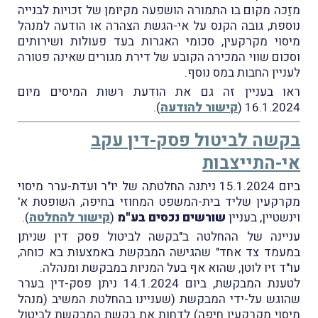
מזַכה מקום בו התמורה הושפעה מקיומן של זכויות לבנייה
נוספת, גובה הקנס על אי-הגשת הצהרה או הודעה למנהל
מיסוי מקרקעין, סכומי האגרות בעד פעולות ושירותים
וסכום שווי המכירה הקובע של דירת מגורים שאינה פטורה
לעניין החבות במס נוסף.
ראו בעניין זה גם את הודעת רשות המיסים מיום
16.1.2024 (
קישור להודעה
).
בקשה לביטול פסק-דין עקב
אי-התייצבות
ביום 15.1.2024 ניתנה החלטתה של יו"ר ועדת-ערר מיסוי
מקרקעין שליד בית-המשפט המחוזי בחיפה, השופטת א'
וינשטיין, בעניין
שורשים נכסים בע"מ
(
קישור להחלטה
).
עניינה של ההחלטה ב"בקשה לביטול פסק דין שניתן
במעמד צד אחד" שהגישה המבקשת באמצעות בא כוחה,
עו"ד זיו לוטן, שהוא אף בעל המניות במבקשת ומנהלה.
לטענת המבקשת, ביום 14.1.2024 ניתן פסק-דין בערר
שהוגש על-ידי המבקשת (שעניינו בהחלטת המשיב (מנהל
מיסוי מקרקעין חיפה) לדחות את בקשת המבקשת לביטול