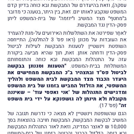
עסקה), וזאת בהיעדרם של המבקשת ובא כוחה בדיון קדם
המשפט שנקבע לאותו יום. זאת, בין היתר, בטענה כי מדובר
ב"מחטף" מצד המשיב ו"יוזמה" של בית-המשפט ליתן
פסק-הדין נגד המבקשת.
לאחַר שפירטה את השתלשלות האירועים על-מנת להעמיד
את העוּבדות על מכונן (ראו פס' 3 להחלטה), התייחסה
השופטת וינשטיין לטענות המבקשת לעילות לביטול
פסק-הדין ודחתה אותן. זאת, תוך שהיא מביעה ביקורת
עזה על התנהלות המבקשת ובא כוחה והתנסחותם
המשתלחת בבית-המשפט.
"הטענות וסגנונן בבקשה
לביטול פס"ד ובתצהיר ב"כ המבקשת ממחישים את
היעדר הכבוד מצד המבקשת לבית המשפט ולהליך
המשפטי, את הזלזול המביש בזמנו של בית המשפט
ומדגישים התנהלות של 'אני ואפסי עוד' – שאיננה
מקובלת ולא תינתן לה גושפנקא על ידי בית משפט
זה"
(פס' 17).
הגם שהשופטת וינשטיין לא מצאה כי נדרשת תגובה של
המשיב לבקשת המבקשת, המבקשת חויבה בהוצאות בסך
10,000 ₪ לאוצר המדינה, וזאת לאור התנהלות המבקשת
ובא כוחה, הזלזול הברור והבוטה בזמנו של בית-המשפט