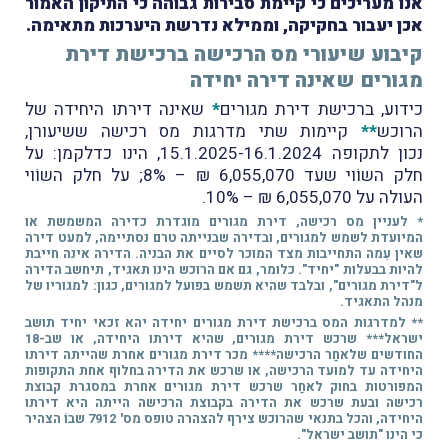
אנו מעריכים כי קיימת סבירות גבוהה כי התיקון האמור
אכן יעבור בחקיקה, וממילא נדרשת היערכות מתאימה.
קיבוע שיעורי מס הרכישה ברכישת דירת
מגורים שאינה דירה יחידה
כידוע, ברכישת דירת מגורים
*
שאינה דירתו היחידה של
הרוכש
**
קיימות שתי מדרגות מס רכישה ששיעורן,
נכון
לתקופה 15.1.2025-16.1.2024, הינו
כדלקמן:
על
חלק השוֹוי שעד 6,055,070 ₪ – 8%;
על חלק השוֹוי
העולה על 6,055,070 ₪ – 10%.
* לעניין מס רכישה, דירת מגורים מוגדרת כדירה המשמשת או
המיועדת לשמש למגורים, ובדירה שבנייתה טרם נסתיימה, למעט דירה
שאין עִמה התחייבות מצד המוכר לסיים את הבניה. הדירה אינה חייבת
להיות בבעלות "יחיד". כלומר, גם אם הרוכש הינו תאגיד, תיחשב הדירה
ל"דירת מגורים", ובלבד שהיא תשמש בפועל למגורים, כגון: למגוריו של
מנהל התאגיד.
** למדרגות המס ברכישת דירת מגורים יחידה יהא זכאי יחיד תושב
ישראל*** שרכש דירת מגורים, שהיא דירתו היחידה, או שב-18
החודשים שלאחַר הרכישה**** מכר דירת מגורים אחרת שהייתה דירתו
היחידה עד למועד הרכישה, או שרכש את הדירה בחלוף אחת התקופות
המפורטות בחוק לאחַר שרכש דירת מגורים אחרת במסגרת קבוצת
רכישה ובעת שרכש את הדירה בקבוצת הרכישה הייתה היא דירתו
היחידה, והכל בתנאי שהרוכש צירף להצהרה טופס מס' 7912 שבוֹ הצהיר
כי הינו "תושב ישראל".