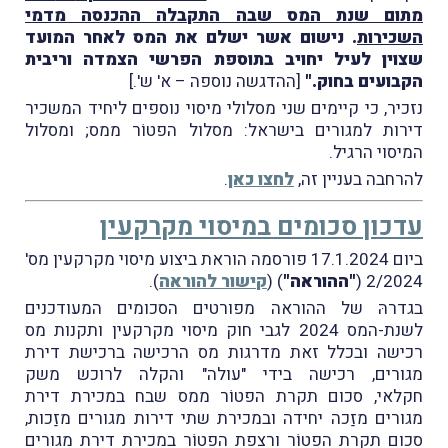
מתום שנת המס שבה התקבלה ההכנסה מדמי
השכירות
. נישום אשר ישלם את המס לאחר המועד
שצוין לעיל יחויב בתוספת הפרשי הצמדה וריבית
הקבועים בחוק."
[ההדגשה נוספה – א' ש'.]
נזכיר, כי קיימים שני מסלולי מיסוי נוספים ליחיד המשכיר
דירות למגורים בישראל: מסלול הפטוֹר ממס; ומסלול
המיסוי הרגיל.
להרחבה בעניין זה,
לחצו כאן
.
עדכון סכומים במיסוי מקרקעין
ביום 17.1.2024 פורסמה הוראת ביצוע מיסוי מקרקעין מס'
2/2024 (
"ההוראה"
) (
קישור להוראה
).
בגדרהּ של ההוראה מפורטים הסכומים המעודכנים
לשנת-המס 2024 לגבי חוק מיסוי מקרקעין ותקנות מס
רכישה ובכלל זאת מדרגות מס הרכישה ברכישת דירת
מגורים, רכישה בידי "עולה" והקלה לרוכש משק
חקלאי, סכום תקרת הפטוֹר ממס שבח במכירת דירת
מגורים מזַכה יחידה ובמכירת שתי דירות מגורים מזַכות,
סכום תקרת הפטוֹר ורצפת הפטוֹר במכירת דירת מגורים