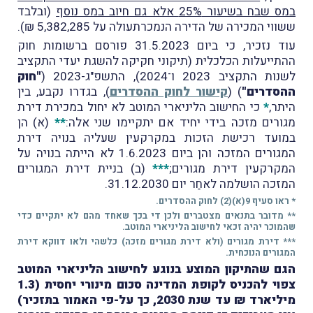
במס שבח בשיעור 25% אלא גם חיוב במס נוסף
(ובלבד
ששווי המכירה של הדירה הנמכרתעולה על 5,382,285 ₪).
עוד נזכיר, כי ביום 31.5.2023 פורסם ברשומות חוק
ההתייעלות הכלכלית (תיקוני חקיקה להשגת יעדי התקציב
לשנות התקציב 2023 ו־2024), התשפ"ג-2023 (
"חוק
ההסדרים"
) (
קישור לחוק ההסדרים
), בגדרו נקבע, בין
היתר,
*
כי החישוב הליניארי המוטב לא יחול במכירת דירת
מגורים מזכה בידי יחיד אם יתקיימו שני אלה:
**
(א) הן
במועד רכישת הזכות במקרקעין שעליה בנויה דירת
המגורים המזכה והן ביום 1.6.2023 לא הייתה בנויה על
המקרקעין דירת מגורים;
***
(ב) בניית דירת המגורים
המזכה הושלמה לאחַר יום 31.12.2030.
* ראו סעיף 9(א)(2) לחוק ההסדרים.
** מדובר בתנאים מצטברים ולכן די בכך שאחד מהם לא יתקיים כדי
שהמוכר
יהיה זכאי לחישוב הליניארי המוטב.
*** דירת מגורים (ולא דירת מגורים מזכה) כלשהי ולאו דווקא דירת
המגורים הנוכחית.
הגם שהתיקון המוצע בנוגע לחישוב הליניארי המוטב
צפוי להכניס לקופת המדינה סכום מינורי יחסית (1.3
מיליארד ₪ עד שנת 2030, כך על-פי האמור בתזכיר)