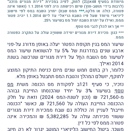
מיוחדת בסעיף 48א(ב2) לחוק, לפיה במכירת "דירת מגורים מזכה"
(לרבות בידי תושב-חוץ) שיום רכישתה היה לפני 1.1.2014 (ואשר אינה
פטורה, כולה או חלקהּ,
***
ממס שבח) יחויב השבח במס לפי חישוב
ליניארי מיוחד שעל פיו השבח הריאלי עד ליום 1.1.2014 יהיה פטוּר
ממס; ואילו על יתרת השבח יחול מס בשיעור 25%.
** אך ראו להלן לגבי מס נוסף.
*** כגון: מכירת דירת מגורים יחידה ששוויָה עולה על התקרה הפטורה
ממס.
שיעור המס בגין תקופת הפטוֹר יעלה באופן מדורג על-פני
ארבע שנים במדרגות של 5% עד להשוואת שיעור המס
לשיעור מס השבח החָל על דירת מגורים שנרכשה בשנת
2014 ואילך.
כלומר, רק בתום חמש שנים מיום כניסת התיקון המוצע
לתוקף, יושלם המהלך והטבת המס תתבטל באופן מלא.
נזכיר, כי סעיף 121ב לפקודת מס הכנסה משית
מס
נוסף
בשיעור 3% על יחיד שהכנסתו החייבת גבוהה
מ-721,560 ₪ (נכון לשנת-המס 2024) וזאת על חלק
ההכנסה החייבת העולה על 721,560 ₪, כאשר "הכנסה
חייבת" לעניין זה כוללת גם שבח ממכירת דירת מגורים
ששווי מכירתה עולה על 5,382,285 ₪ והמכירה אינה
פטורה ממס לפי כל דין.
משכך,
ביטול החישוב הליניארי המוטב יגרור לא רק חיוב