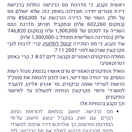
ראשית נקבע, כי מדרגות מס הרכישה החלות ברכישת
דירת מגורים יחידה תוגדלנה באופן כזה שלא ישולם מס
על חלק השוֹוי של הדירה הנרכשת עד 850,000 ש"ח
(במקום 602,260 ש"ח) ובמקביל תורחב מדרגת המס
השנייה עד לסכום של 1,300,000 ש"ח (במקום 746,820
ש"ח) (המדרגה השלישית תתחיל ב-1,300,000 ש"ח).
עוד נקבע, כי מס המכירה
יבוטל לחלוטין
, קרי: לרבות לגבי
מקרקעין שנרכשו לפני 7.11.2001.
תחולת התיקונים האמורים נקבעה ליום 1.8.07, קרי: באופן
רטרוקאטיבי.
הואיל והתיקונים האמורים טרם אושרו בכנסת, מנהל רשות
המסים, מר יהודה נסרדישי, ראה לנכון להנחות את סמנכ"ל
הרשות לענייני שומה וביקורת, מר אהרון אליהו, להעביר
למשרדי מיסוי מקרקעין הנחיות לפעולת עד לאישור
התיקונים.
וכך נקבע בהנחיות אלו:
מס הרכישה יחושב בהתאם להוראות החוק
הקיים. עם זאת, במקביל יבוצע חישוב על-פי
המדרגות החדשות, כך שלרוכש דירה שיִפנה למשרדי
מיסוי מקרקעין ויבקש לשלם את מס הרכישה לפי