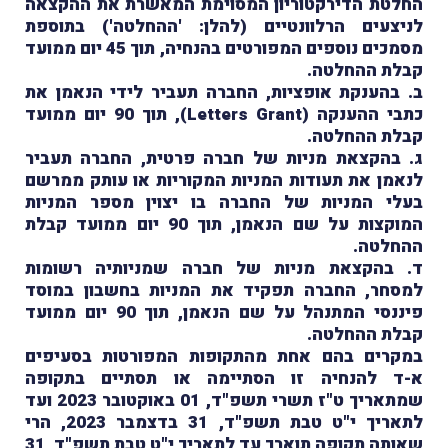
החלטת הדירקטוריון המסוימת המאשרת את ההקצאה
לניצעים הרלוונטיים (להלן: 'ההחלטה') בתוספת
מסמכים נוספים המפורטים בהנחיה, תוך 45 יום ממועד
קבלת ההחלטה.
ב. בהענקת אופציות, החברה תעביר לידי הנאמן את
כתבי ההענקה (Letters Grant), תוך 90 יום ממועד
קבלת ההחלטה.
ג. בהקצאת מניות של חברה פרטית, החברה תעביר
לנאמן את תעודות המניות המקוריות או עותק ממרשם
בעלי המניות של החברה בו יצוין מספר המניות
המוקצות על שם הנאמן, תוך 90 יום ממועד קבלת
ההחלטה.
ד. בהקצאת מניות של חברה שמניותיה רשומות
למסחר, החברה תפקיד את המניות בחשבון במוסד
פיננסי המתנהל על שם הנאמן, תוך 90 יום ממועד
קבלת ההחלטה.
במקרים בהם אחת מהתקופות המפורטות בסעיפים
א-ד להנחיה זו הסתיימה או תסתיים בתקופה
שמתאריך ט"ז תשרי תשפ"ד, 01 באוקטובר 2023 ועד
לתאריך י"ט טבת תשפ"ד, 31 בדצמבר 2023, הרי
שאותה תקופה תוארך עד לתאריך י"ט טבת תשפ"ד, 31