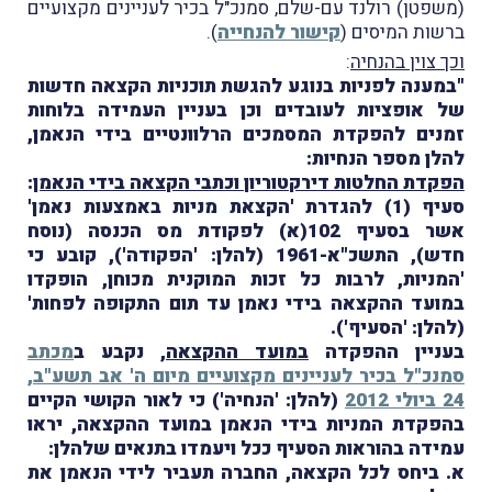
(משפטן) רולנד עם-שלם, סמנכ"ל בכיר לעניינים מקצועיים
ברשות המיסים (
קישור להנחייה
).
וכך צוין בהנחיה
:
"במענה לפניות בנוגע להגשת תוכניות הקצאה חדשות
של אופציות לעובדים וכן בעניין העמידה בלוחות
זמנים להפקדת המסמכים הרלוונטיים בידי הנאמן,
להלן מספר הנחיות:
הפקדת החלטות דירקטוריון וכתבי הקצאה בידי הנאמן
:
סעיף (1) להגדרת 'הקצאת מניות באמצעות נאמן'
אשר בסעיף 102(א) לפקודת מס הכנסה (נוסח
חדש), התשכ"א-1961 (להלן: 'הפקודה'), קובע כי
'המניות, לרבות כל זכות המוקנית מכוחן, הופקדו
במועד ההקצאה בידי נאמן עד תום התקופה לפחות'
(להלן: 'הסעיף').
בעניין ההפקדה
במועד ההקצאה
, נקבע ב
מכתב
סמנכ"ל בכיר לעניינים מקצועיים מיום ה' אב תשע"ב,
24 ביולי 2012
(להלן: 'הנחיה') כי לאור הקושי הקיים
בהפקדת המניות בידי הנאמן במועד ההקצאה, יראו
עמידה בהוראות הסעיף ככל ויעמדו בתנאים שלהלן:
א. ביחס לכל הקצאה, החברה תעביר לידי הנאמן את