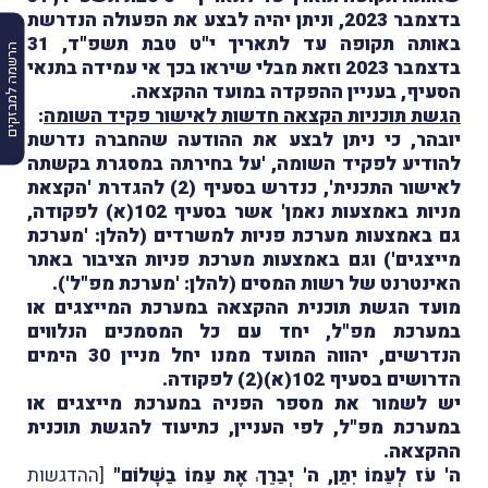
בדצמבר 2023, וניתן יהיה לבצע את הפעולה הנדרשת
באותה תקופה עד לתאריך י"ט טבת תשפ"ד, 31
הרשמה למבזקים
בדצמבר 2023 וזאת מבלי שיראו בכך אי עמידה בתנאי
הסעיף, בעניין ההפקדה במועד ההקצאה.
הגשת תוכניות הקצאה חדשות לאישור פקיד השומה
:
יובהר, כי ניתן לבצע את ההודעה שהחברה נדרשת
להודיע לפקיד השומה, 'על בחירתה במסגרת בקשתה
לאישור התכנית', כנדרש בסעיף (2) להגדרת 'הקצאת
מניות באמצעות נאמן' אשר בסעיף 102(א) לפקודה,
גם באמצעות מערכת פניות למשרדים (להלן: 'מערכת
מייצגים') וגם באמצעות מערכת פניות הציבור באתר
האינטרנט של רשות המסים (להלן: 'מערכת מפ"ל').
מועד הגשת תוכנית ההקצאה במערכת המייצגים או
במערכת מפ"ל, יחד עם כל המסמכים הנלווים
הנדרשים, יהווה המועד ממנו יחל מניין 30 הימים
הדרושים בסעיף 102(א)(2) לפקודה.
יש לשמור את מספר הפניה במערכת מייצגים או
במערכת מפ"ל, לפי העניין, כתיעוד להגשת תוכנית
ההקצאה.
ה' עׂז לְעַמוֹ יִתֵן, ה' יְבַרֵךְ אֶת עַמוֹ בַשָׁלוֹם"
[ההדגשות