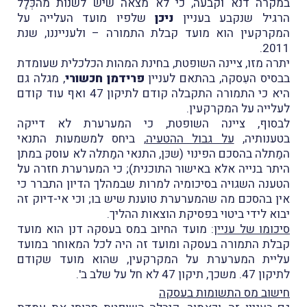
במקרה דנא וקבעה, כי לא מצאה שיש לשנות מהכְּלָל
הרגיל שנקבע בעניין
ניכן
שלפיו מועד העלייה על
המקרקעין הוא מועד קבלת התמורה – ולענייננו, שנת
2011.
יתרה מזו, ציינה השופטת, בחינת המהות הכלכלית שעומדת
בבסיס העִסקה, בהתאם לעניין
פרידמן חכשורי
, מגלה גם
היא כי התמורה התקבלה קודם לתיקון 47 ואף עוד קודם
לעלייה על המקרקעין.
לבסוף, ציינה השופטת, כי המערערת לא דייקה
בטענותיה,
על גבול ההטעיה
, ביחס למשמעות התנאי
המַתלה בהסכם הפינוי (שכּן, התנאי המַתלה לא עוסק במתן
היתר בנייה אלא באישור התוכנית); כי המערערת חזרה על
הטענה השגויה בסיכומיה למרות שבמהלך הדיון התברר כי
אין בהסכם מה שהמערערת טוענת שיש בו; וכי אי-דיוק זה
יבוא לידי ביטוי בפסיקת הוצאות ההליך.
סיכומו של עניין
: מועד החיוב במס בעסקה דנן הוא מועד
קבלת התמורה בעסקה ומועד זה היה לכל המאוחר במועד
עליית המערערת על המקרקעין, שהוא מועד שקודם
לתיקון 47. משכך, תיקון 47 לא חל על שלב ב'.
חישוב מס התשומות בעסקה