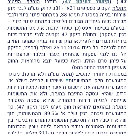
47"
) (
קישור לתיקון 47
), בגדרו
הוחלף הפטוֹר
ממע"מ
הקבוע בסעיפים 31א ו-31ב לחוק מע"מ לגבי מתן
שירותי בנייה במסגרת תמ"א 38, במתחמי פינוי בינוי ולגבי
מכירת זכות ביחידת מגורים חלופית במתחם פינוי בינוי –
במע"מ בשיעור אפס
(כך שניתן לנַכּוֹת את מס התשומות
בגין העִסקה). תחולת תיקון 47 נקבעה לגבי מכירת זכות
ביחידת מגורים חלופית או מתן שירותי בנייה שמועד החיוב
במס לגביהם חל ביום 25.11.2014 ואילך (דהיינו, התיקון
חל גם לגבי עסקות שנחתמו בעבר ובלבד שהעבודות
על-פיהן טרם הֵחלו, וזאת כפועל יוצא מהוראות החוק
שעניינן במועד החיוב במס).
במסגרת דיווחיה למשיב (מנהל מע"מ ת"א מרכז), ניכתה
המערערת חלק מהתשומות
*
ששימשו לבנייה בשלב א'.
המערערת ניכתה את התשומות אשר יִיחסה למכירת דירות
היזם, שהיא עִסקה החייבת במע"מ, ולא את התשומות
שיִיחסה לבניית דירות התמורה, שהיא עִסקה הפטורה
ממע"מ (בהתאם להוראות חוק מע"מ לפני תיקון 47). כך,
המערערת ניכתה בגין שלב א' 89.5% מהתשומות, תוך
שהיא חישבה את היחס שבין התשומות המותרות בניכוי ובין
התשומות האסורות בניכוי בהתאם ליחס שבין ההכנסות
ממכירת דירות היזם לציבור הרחב (כ-211 מיליון ₪) לבין