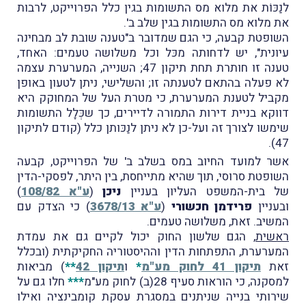
לנַכּוֹת את מלוא מס התשומות בגין כלל הפרוייקט, לרבות
את מלוא מס התשומות בגין שלב ב'.
השופטת קבעה, כי הגם שמדובר ב"טענה שובת לב מבחינה
עיונית", יש לדחותה מכּל וכל משלושה טעמים: האחד,
טענה זו חותרת תחת תיקון 47; השנייה, המערערת עצמה
לא פעלה בהתאם לטענתה זו; והשלישי, ניתן לטעון באופן
מקביל לטענת המערערת, כי מטרת העל של המחוקק היא
דווקא בניית דירות התמורה לדיירים, כך שכְּלָל התשומות
שימשו לצורך זה ועל-כן לא ניתן לנַכּותן כלל (קודם לתיקון
47).
אשר למועד החיוב במס בשלב ב' של הפרוייקט, קבעה
השופטת סרוסי, תוך שהיא מתייחסת, בין היתר, לפסקי-הדין
של בית-המשפט העליון בעניין
ניכן
(
ע"א 108/82
)
ובעניין
פרידמן חכשורי
(
ע"א 3678/13
) כי הצדק עם
המשיב. זאת, משלושה טעמים.
ראשית
, הגם שלשון החוק יכול לקיים גם את עמדת
המערערת, התפתחות הדין וההיסטוריה החקיקתית (ובכלל
זאת
תיקון 41 לחוק מע"מ
*
ו
תיקון 42
**
) מביאות
למסקנה, כי הוראות סעיף 28(ב) לחוק מע"מ
***
חלו גם על
שירותי בנייה שניתנים במסגרת עסקת קומבינציה ואילו