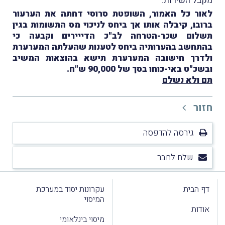
מקבל השירות.
לאור כל האמור, השופטת סרוסי דחתה את הערעור
ברובו, קיבלה אותו אך ביחס לניכוי מס התשומות בגין
תשלום שכר-הטרחה לב"כ הדייירים וקבעה כי
בהתחשב בהערותיה ביחס לטענות שהעלתה המערערת
ולדרך חישובה המערערת תישא בהוצאות המשיב
ובשכ"ט באי-כוחו בסך של 90,000 ש"ח.
תם ולא נשלם
חזור
גירסה להדפסה
שלח לחבר
דף הבית
עקרונות יסוד במערכת
המיסוי
אודות
מיסוי בינלאומי