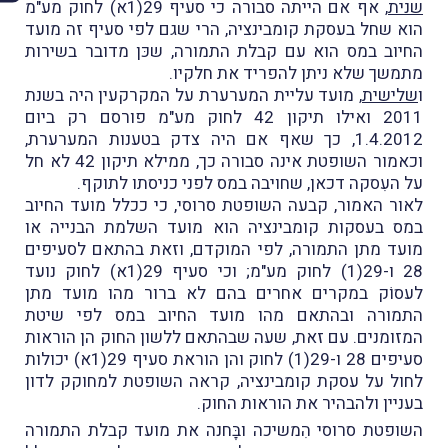
שנית
, אף אם הייתה סבורה כי סעיף 29(1א) לחוק מע"מ
הוא שחל בעסקת קומבינציה, הרי שגם לפי סעיף זה מועד
החיוב במס הוא עם קבלת התמורה, שכּן מדובר בשירות
מתמשך שלא ניתן להפריד את חלקיו.
ו
שלישית
, מועד עליית המערערת על המקרקעין היה בשנת
2011 ואילו תיקון 42 לחוק מע"מ פורסם רק ביום
1.4.2012, כך שאף אם היה צדק בטענות המערערת,
וכאמור השופטת אינה סבורה כך, ממילא תיקון 42 לא חל
על העִסקה דכאן, שחויבה במס לפני כניסתו לתוקף.
לאור האמור, קבעה השופטת סרוסי, כי ככלל מועד החיוב
במס בעסקות קומבינציה הוא מועד השלמת הבנייה או
מועד מתן התמורה, לפי המוקדם, וזאת בהתאם לסעיפים
28 ו-29(1) לחוק מע"מ; וכי סעיף 29(1א) לחוק נועד
לעסוֹק במקרים אחרים בהם לא ברור מהו מועד מתן
התמורה ובהתאם מהו מועד החיוב במס לפי שיטת
המזומנים. עם זאת, שעה שבהתאם ללשון החוק הן הוראות
סעיפים 28 ו-29(1) לחוק והן הוראת סעיף 29(1א) יכולות
לחול על עסקת קומבינציה, קראה השופטת למחוקק לדון
בעניין ולהבהיר את הוראות החוק.
השופטת סרוסי הִמשיכה ובָּחנה את מועד קבלת התמורה