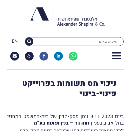
EN
ניכוי מס תשומות בפרוייקט
פינוי-בינוי
ביום 9.11.2023 ניתן פסק-הדין של בית-המשפט המחוזי
בתל-אביב בעניין
נווה גד – בנין ופתוח בע"מ
.
להלן תמצית העוּבדות כפי שהובאה בפתח פסק-הדין
: