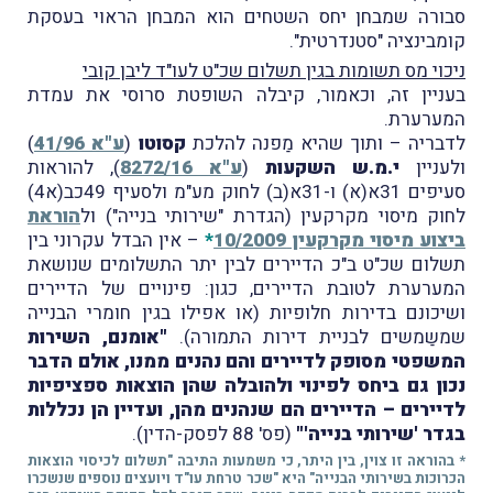
סבורה שמבחן יחס השטחים הוא המבחן הראוי בעסקת
קומבינציה "סטנדרטית".
ניכוי מס תשומות בגין תשלום שכ"ט לעו"ד ליבן קובי
בעניין זה, וכאמור, קיבלה השופטת סרוסי את עמדת
המערערת.
לדבריה – ותוך שהיא מַפנה להלכת
קסוטו
(
ע"א 41/96
)
ולעניין
י.מ.ש השקעות
(
ע"א 8272/16
), להוראות
סעיפים 31א(א) ו-31א(ב) לחוק מע"מ ולסעיף 49כב(א4)
לחוק מיסוי מקרקעין (הגדרת "שירותי בנייה") ול
הוראת
ביצוע מיסוי מקרקעין 10/2009
*
– אין הבדל עקרוני בין
תשלום שכ"ט ב"כ הדיירים לבין יתר התשלומים שנושאת
המערערת לטובת הדיירים, כגון: פינויים של הדיירים
ושיכונם בדירות חלופיות (או אפילו בגין חומרי הבנייה
שמשַמשים לבניית דירות התמורה).
"אומנם, השירות
המשפטי מסופק לדיירים והם נהנים ממנו, אולם הדבר
נכון גם ביחס לפינוי ולהובלה שהן הוצאות ספציפיות
לדיירים – הדיירים הם שנהנים מהן, ועדיין הן נכללות
בגדר 'שירותי בנייה'"
(פס' 88 לפסק-הדין).
* בהוראה זו צוין, בין היתר, כי משמעות התיבה "תשלום לכיסוי הוצאות
הכרוכות בשירותי הבנייה" היא "שכר טרחת עו"ד ויועצים נוספים שנשכרו