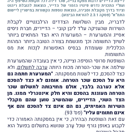
לייצוג הדיירים לרבות מפקח בנייה, שכר דירה לכל תקופת השיפוץ היה
ועפ"י התכנית נדרש פינויו הזמני של הדייר, הוצאות להובלת ריהוט
וציוד בדרך מקובלת וסבירה, הוצאות נוספות הקשורות במישרין ליישום
התמ"א" (פסקה 2.3.1 להוראת הביצוע).
לדבריה, מבּין השלושת הצדדים הרלבנטיים לקבלת
השירות שהעניקה עו"ד ליבן קובי – הדיירים, חברת ניסים
אסייג והמערערת – המערערת היא הצד המתאים ביותר
לשיוך התשומה וכך מוגשמת בצורה הטובה ביותר המהות
הכלכלית שעומדת בבסיס האפשרות לנַכּוֹת את מס
התשומות.
השופטת סרוסי הוסיפה וציינה, כי אין בעובדה שהמערערת
שילמה את שכר-הטרחה מכוח היותה
ערבה לתשלום
, ולא
כצד להסכם, כדי לשנות ממסקנתה.
"המערערת חתמה גם
היא על הסכם שכר הטרחה. אומנם לא כצד להסכם
אלא כערבה בלבד, אולם מחויבותה לתשלום שכר
הטרחה מעוגנת בהסכם והיא חלק אינטגרלי ממנו. מן
הצד השני, הדיירים, שהמשיב טוען שהם מקבלי
השירות האמיתים, גם הם אינם צד להסכם והם אף
אינם חתומים עליו"
(פס' 93).
עם זאת השופטת הִבהירה, כי אין במסקנתה האמורה כדי
לקבוע באופן גורף שכּל עָרב שנושא בתשלום בפועל הוא