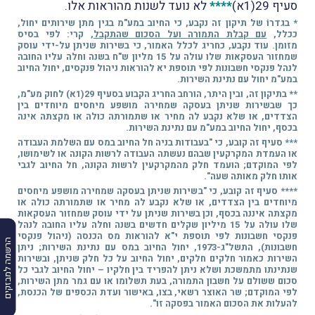
סעיף 29(1א)
****
לא נועד לשנות מהוראות אלו.
* בגדרוֹ של תיקון זה נקבע, כי החיוב במע"מ בגין מתן שירותים יחול,
ככלל,
עם קבלת התמורה ועל הסכום שהתקבל
, קרי: לפי בסיס
מזומן. עוד נקבע, כחריג לכלל האמור, כי בשירות שניתן על-ידי עוסק
שמחזור העסקאות שלו עולה על 15 מליון ש"ח בשנה וחלה עליו החובה
לנהל פנקסי חשבונות לפי תוספת יא להוראות ניהול פנקסים, יחול החיוב
במע"מ יחול עם נתינת השירות.
** בתיקון זה, ובין היתר, הורחב החריג הקבוע בסעיף 29(1א) לחוק מע"מ,
כך שבשירות שניתן בעסקה שמחירה מושפע מיחסים מיוחדים בין
הצדדים, או שלא נקבע לה מחיר או שתמורתה כולה או מקצתה אינה
בכסף, יחול החיוב במע"מ עם נתינת השירות.
*** סעיף זה קובע, כי "בעבודות בניה חל החיוב במס עם השלמת העבודה
או העמדת המקרקעין שבהם נעשתה העבודה לרשות הקונה או לשימושו,
לפי המוקדם; הועמד חלק מהמקרקעין לרשות הקונה, חל החיוב לגבי
אותו חלק מאותה שעה".
**** סעיף זה קובע, כי "בשירות שניתן בעסקה שמחירה מושפע מיחסים
מיוחדים בין הצדדים, או שלא נקבע לה מחיר או שתמורתה כולה או
מקצתה איננה בכסף, וכן בשירות שניתן על ידי עוסק שמחזור העסקאות
שלו עולה על 15 מיליון שקלים חדשים בשנה וחלה עליו החובה לנהל
פנקסי חשבונות לפי תוספת י"א להוראות מס הכנסה (ניהול פנקסי
הרשמה למבזקים
חשבונות), התשל"ג-1973, יחול החיוב במס עם נתינת השירות; ניתן
השירות כאמור חלקים חלקים, יחול החיוב על כל חלק שניתן, ובשירות
שנתינתו מתמשכת ושלא ניתן להפריד בין חלקיו – יחול החיוב לגבי כל
סכום ששולם על חשבון התמורה, בעת תשלומו או עם גמר מתן השירות,
לפי המוקדם; שר האוצר רשאי, בצו, באישור ועדת הכספים של הכנסת,
להעלות את הסכום האמור בפסקה זו".