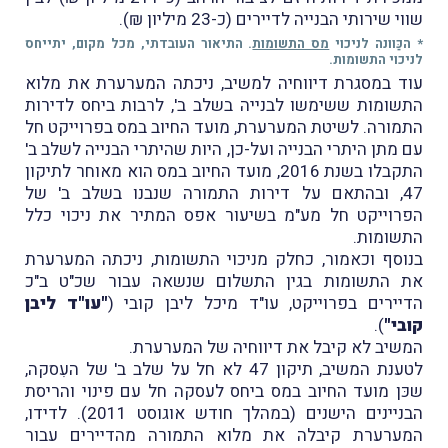
שווי שירותי הבנייה לדיירים (כ-23 מיליון ₪).
* הכַּוונה לניכוי
מס התשומות
. התיאור העובדתי, מכל מקום, יתייחס
לניכוי התשומות.
עוד במסגרת דיווחיה למשיב, ניכתה המערערת את מלוא
התשומות ששימשו לבנייה בשלב ב', לרבות ביחס לדירות
התמורה. לשיטת המערערת, מועד החיוב במס בפרוייקט חל
עם מתן היתרי הבנייה ועל-כן, היות שהיתרי הבנייה לשלב ב'
התקבלו בשנת 2016, מועד החיוב במס הוא מאוחר לתיקון
47, ובהתאם על דירות התמורה שנבנו בשלב ב' של
הפרוייקט חל מע"מ בשיעור אפס המתיר את ניכוי כלל
התשומות.
בנוסף וכאמור, כחלק מניכוי התשומות, ניכתה המערערת
את התשומות בגין התשלום שנשאה עבור שכ"ט ב"כ
הדיירים בפרוייקט, עו"ד מיכל ליבן קובי (
"עו"ד ליבן
קובי"
).
המשיב לא קיבל את דיווחיה של המערערת.
לטענת המשיב, תיקון 47 לא חל על שלב ב' של העִסקה,
שכּן מועד החיוב במס ביחס לעסקה חל עם פינוי והריסת
הבניינים הישנים (במהלך חודש אוגוסט 2011). לדידו,
המערערת קיבלה את מלוא התמורה מהדיירים עבור