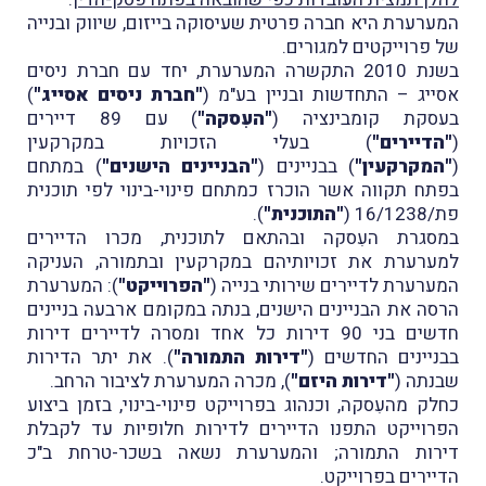
המערערת היא חברה פרטית שעיסוקה בייזום, שיווק ובנייה
של פרוייקטים למגורים.
בשנת 2010 התקשרה המערערת, יחד עם חברת ניסים
אסייג – התחדשות ובניין בע"מ (
"חברת ניסים אסייג"
)
בעסקת קומבינציה (
"העִסקה"
) עם 89 דיירים
(
"הדיירים"
) בעלי הזכויות במקרקעין
(
"המקרקעין"
) בבניינים (
"הבניינים הישנים"
) במתחם
בפתח תקווה אשר הוכרז כמתחם פינוי-בינוי לפי תוכנית
פת/16/1238 (
"התוכנית"
).
במסגרת העִסקה ובהתאם לתוכנית, מכרו הדיירים
למערערת את זכויותיהם במקרקעין ובתמורה, העניקה
המערערת לדיירים שירותי בנייה (
"הפרוייקט"
): המערערת
הרסה את הבניינים הישנים, בנתה במקומם ארבעה בניינים
חדשים בני 90 דירות כל אחד ומסרה לדיירים דירות
בבניינים החדשים (
"דירות התמורה"
). את יתר הדירות
שבנתה (
"דירות היזם"
), מכרה המערערת לציבור הרחב.
כחלק מהעִסקה, וכנהוג בפרוייקט פינוי-בינוי, בזמן ביצוע
הפרוייקט התפנו הדיירים לדירות חלופיות עד לקבלת
דירות התמורה; והמערערת נשאה בשכר-טרחת ב"כ
הדיירים בפרוייקט.