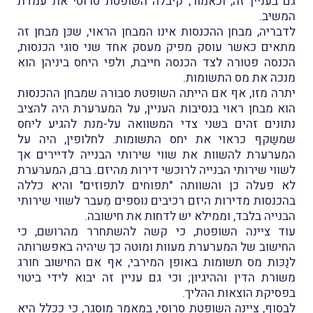
גם בעניין זה, וכאמור, קיבלה השופטת סרוסי את עמדת
המשיב.
לדבריה, מבחן ההכנסות אינו המבחן הראוי, שכּן מבחן זה
מתאים כאשר עוסק מפיק מעסק אחד שני סוגי הכנסות,
הכנסה פטורה לצד הכנסה חייבת, ולפי היחס ביניהן הוא
מנכה את מס התשומות.
יתרה מזו, אף אם הייתה השופטת סבורה שמבחן ההכנסות
הוא מבחן ראוי בנסיבות העניין, על המערערת היה להציב
נתונים זהים בשני צדי המשוואה על-מנת להגיע ליחס
שמשַקף כראוי את יחס התשומות. לחלופין, היה על
המערערת להשוות את שווי שירותי הבנייה לדיירים אך
לשווי שירותי הבנייה לרוכשי דירות מהיזם. ברם, המערערת
לא פעלה כן והשוותה "תפוחים לתפוזים" והיא כללה
בהכנסות מדירות היזם רכיבים נוספים מֵעבר לשווי שירותי
הבנייה בלבד, וממילא יש לדחות את חישובה.
עוד ציינה השופטת, כי קשה להשתחרר מהרושם, כי
החישוב של המערערת מעוות ומוּטה כך שיהיה באפשרותה
לנַכּות מס תשומות באופן המירבי, אף אם החישוב חורג
משורת הדין וההיגיון; וכי גם עניין זה יבוא לידי ביטוי
בפסיקת הוצאות ההליך.
לבסוף, ציינה השופטת סרוסי, במאמר מוסגר, כי ככלל היא