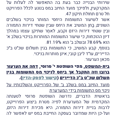
שירותי הבנייה כבר בעת בה התאפשר לה לעלות על
המקרקעין, ולפיכך מועד החיוב במס בנוגע לכלל הפרויקט
חל טרם תחולת תיקון 47.
אשר לשיעור התשומות היחסי המותר בניכוי בשלבים
השונים, בָּחן המשיב את היחס שבין שטחי דירות התמורה
ובין שטחי דירות היזם וקבע, לאחַר שתיקן עצמו במהלך
דיון ההוכחות, כי שיעור התשומות המותרות בניכוי בשלב א'
הוא 78.69% ובשלב ב' הוא 81.19%.
בנוסף, קבע המשיב, כי התשומות בגין תשלום שכ"ט ב"כ
הדיירים, עו"ד ליבן קובי, אינן מותרות בניכוי.
מכאן הערעור.
בית-המשפט
, מפי השופטת י' סרוסי,
דחה את הערעור
ברובו וזה התקבל אך ביחס לניכוי מס התשומות בגין
תשלום שכ"ט ב"כ הדיירים
(
קישור לפסק-הדין
).
מועד החיוב במס בשלב ב' של הפרוייקט והשלכותיו על
ניכוי מס התשומות בידי המערערת
בראשית הדברים, נדרשה השופטת סרוסי לטענתה
המקדמית של המערערת לפיה מטרת ביצוע הפרוייקט,
לרבות בניית דירות התמורה, היא מכירת דירות היזם,
ועל-כן היות שמדובר בעסקה החייבת במס יש לאפשר לה