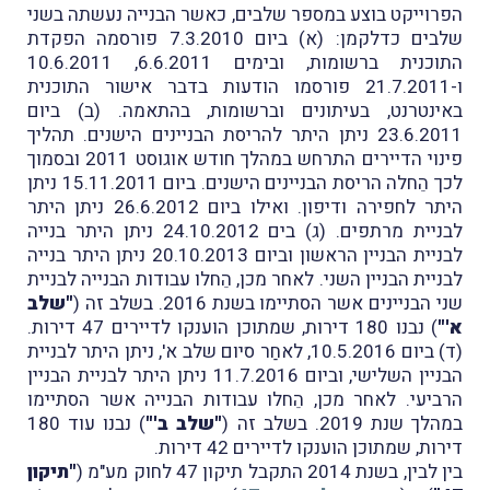
הפרוייקט בוצע במספר שלבים, כאשר הבנייה נעשתה בשני
שלבים כדלקמן: (א) ביום 7.3.2010 פורסמה הפקדת
התוכנית ברשומות, ובימים 6.6.2011, 10.6.2011
ו-21.7.2011 פורסמו הודעות בדבר אישור התוכנית
באינטרנט, בעיתונים וברשומות, בהתאמה. (ב) ביום
23.6.2011 ניתן היתר להריסת הבניינים הישנים. תהליך
פינוי הדיירים התרחש במהלך חודש אוגוסט 2011 ובסמוך
לכך הֵחלה הריסת הבניינים הישנים. ביום 15.11.2011 ניתן
היתר לחפירה ודיפון. ואילו ביום 26.6.2012 ניתן היתר
לבניית מרתפים. (ג) בים 24.10.2012 ניתן היתר בנייה
לבניית הבניין הראשון וביום 20.10.2013 ניתן היתר בנייה
לבניית הבניין השני. לאחר מכן, הֵחלו עבודות הבנייה לבניית
שני הבניינים אשר הסתיימו בשנת 2016. בשלב זה (
"שלב
א'"
) נבנו 180 דירות, שמתוכן הוענקו לדיירים 47 דירות.
(ד) ביום 10.5.2016, לאחַר סיום שלב א', ניתן היתר לבניית
הבניין השלישי, וביום 11.7.2016 ניתן היתר לבניית הבניין
הרביעי. לאחר מכן, הֵחלו עבודות הבנייה אשר הסתיימו
במהלך שנת 2019. בשלב זה (
"שלב ב'"
) נבנו עוד 180
דירות, שמתוכן הוענקו לדיירים 42 דירות.
בין לבין, בשנת 2014 התקבל תיקון 47 לחוק מע"מ (
"תיקון