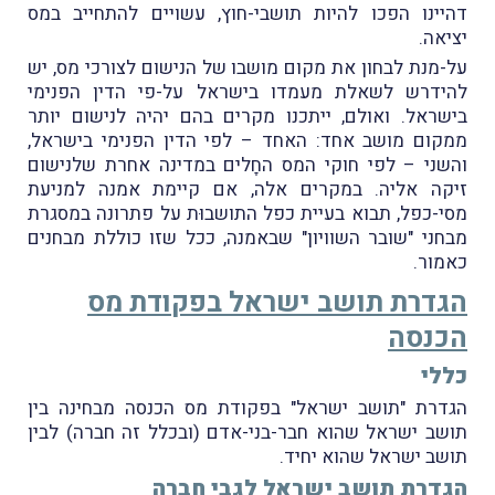
דהיינו הפכו להיות תושבי-חוץ, עשויים להתחייב במס
יציאה.
על-מנת לבחון את מקום מושבו של הנישום לצורכי מס, יש
להידרש לשאלת מעמדו בישראל על-פי הדין הפנימי
בישראל. ואולם, ייתכנו מקרים בהם יהיה לנישום יותר
ממקום מושב אחד: האחד – לפי הדין הפנימי בישראל,
והשני – לפי חוקי המס החָלים במדינה אחרת שלנישום
זיקה אליה. במקרים אלה, אם קיימת אמנה למניעת
מסי-כפל, תבוא בעיית כפל התושבוּת על פתרונה במסגרת
מבחני "שובר השוויון" שבאמנה, ככל שזו כוללת מבחנים
כאמור.
הגדרת תושב ישראל בפקודת מס
הכנסה
כללי
הגדרת "תושב ישראל" בפקודת מס הכנסה מבחינה בין
תושב ישראל שהוא חבר-בני-אדם (ובכלל זה חברה) לבין
תושב ישראל שהוא יחיד.
הגדרת תושב ישראל לגבי חברה