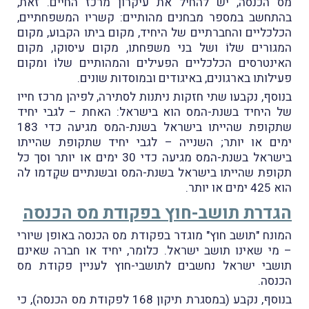
מס הכנסה, יש להחיל את עיקרון מרכז החיים. זאת,
בהתחשב במספר מבחנים מהותיים: קשריו המשפחתיים,
הכלכליים והחברתיים של היחיד, מקום ביתו הקבוע, מקום
המגורים שלוֹ ושל בני משפחתו, מקום עיסוקו, מקום
האינטרסים הכלכליים הפעילים והמהותיים שלוֹ ומקום
פעילותו בארגונים, באיגודים ובמוסדות שונים.
בנוסף, נקבעו שתי חזקות ניתנות לסתירה, לפיהן מרכז חייו
של היחיד בשנת-המס הוא בישראל: האחת – לגבי יחיד
שתקופת שהייתו בישראל בשנת-המס מגיעה כדי 183
ימים או יותר; השנייה – לגבי יחיד שתקופת שהייתו
בישראל בשנת-המס מגיעה כדי 30 ימים או יותר וסך כל
תקופת שהייתו בישראל בשנת-המס ובשנתיים שקָדמו לה
הוא 425 ימים או יותר.
הגדרת תושב-חוץ בפקודת מס הכנסה
המונח "תושב חוץ" מוגדר בפקודת מס הכנסה באופן שיורי
– מי שאינו תושב ישראל. כלומר, יחיד או חברה שאינם
תושבי ישראל נחשבים לתושבי-חוץ לעניין פקודת מס
הכנסה.
בנוסף, נקבע (במסגרת תיקון 168 לפקודת מס הכנסה), כי