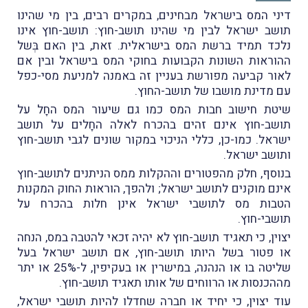
דיני המס בישראל מבחינים, במקרים רבים, בין מי שהינו
תושב ישראל לבין מי שהינו תושב-חוץ: תושב-חוץ אינו
נלכד תמיד ברשת המס בישראלית. זאת, בין האם בְּשל
ההוראות השונות הקבועות בחוקי המס בישראל ובין אם
לאור קביעה מפורשת בעניין זה באמנה למניעת מסי-כפל
עם מדינת מושבו של תושב-החוץ.
שיטת חישוב חבות המס כמו גם שיעור המס החָל על
תושב-חוץ אינם זהים בהכרח לאלה החָלים על תושב
ישראל. כמו-כן, כללי הניכוי במקור שונים לגבי תושב-חוץ
ותושב ישראל.
בנוסף, חלק מהפטורים וההקלות ממס הניתנים לתושב-חוץ
אינם מוקנים לתושב ישראל; ולהפך, הוראות החוק המקנות
הטבות מס לתושבי ישראל אינן חלות בהכרח על
תושבי-חוץ.
יצוין, כי תאגיד תושב-חוץ לא יהיה זכאי להטבה במס, הנחה
או פטור בשל היותו תושב-חוץ, אם תושב ישראל בעל
שליטה בו או הנהנה, במישרין או בעקיפין, ל-25% או יתר
מההכנסות או הרווחים של אותו תאגיד תושב-חוץ.
עוד יצוין, כי יחיד או חברה שחדלו להיות תושבי ישראל,