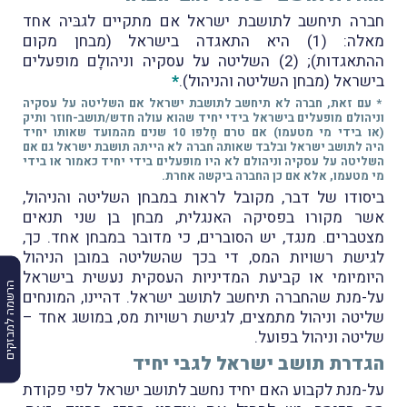
חברה תיחשב לתושבת ישראל אם מתקיים לגבּיה אחד
מאלה: (1) היא התאגדה בישראל (מבחן מקום
ההתאגדות); (2) השליטה על עסקיה וניהולָם מופעלים
בישראל (מבחן השליטה והניהול).
*
* עם זאת, חברה לא תיחשב לתושבת ישראל אם השליטה על עסקיה
וניהולם מופעלים בישראל בידי יחיד שהוא עולה חדש/תושב-חוזר ותיק
(או בידי מי מטעמו) אם טרם חָלפו 10 שנים מהמועד שאותו יחיד
היה לתושב ישראל ובלבד שאותה חברה לא הייתה תושבת ישראל גם אם
השליטה על עסקיה וניהולם לא היו מופעלים בידי יחיד כאמור או בידי
מי מטעמו, אלא אם כן החברה ביקשה אחרת.
ביסודו של דבר, מקובל לראות במבחן השליטה והניהול,
אשר מקורו בפסיקה האנגלית, מבחן בן שני תנאים
מצטברים. מנגד, יש הסוברים, כי מדובר במבחן אחד. כך,
לגישת רשויות המס, די בכך שהשליטה במובן הניהול
היומיומי או קביעת המדיניות העסקית נעשית בישראל
הרשמה למבזקים
על-מנת שהחברה תיחשב לתושב ישראל. דהיינו, המונחים
שליטה וניהול מתמצים, לגישת רשויות מס, במושג אחד –
שליטה וניהול בפועל.
הגדרת תושב ישראל לגבי יחיד
על-מנת לקבוע האם יחיד נחשב לתושב ישראל לפי פקודת