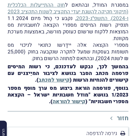
במסגרת המודל, ובהתאם ל
חוק ההתייעלות הכלכלית
(תיקוני חקיקה להשגת יעדי התקציב לשנות התקציב 2023
ו-2024), התשפ"ג-2023
, נקבע כי הָחל מיום 1.1.2024
תנפיק רשות המיסים מספרי הקצאה לחשבוניות מס
המוצאות ללקוח שרשום כעוסק מורשה, באמצעות מערכת
מקוּונת.
מספרי הקצאה אלה יידָרשו כתנאי לניכוי מס
תשומות בעסקות שמעל לתקרה שנקבעה בחוק (25,000
₪ לשנת 2024), ובהתאם למִתווה הרשום בחוק.
בהמשך לכך, נבקש לעדכנכם, כי רשות המיסים
פרסמה מכתב הסבר בנושא לציבור המיַיצגים עם
קישורים להנחיות הרשות (
קישור למכתב
).
בנוסף, פורסמה הוראת ביצוע מס ערך מוסף מספר
1/2023 בנושא "מודל חשבוניות ישראל – הקצאת
מספרי חשבוניות" (
קישור להוראה
).
חזור
גירסה להדפסה