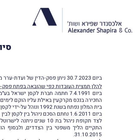
סיו
ביום 30.7.2023 ניתן פסק-הדין של ועדת-ערר מיסוי מקרקעין שליד בית-המשפט המחוזי בבאר-שבע בעניין
להלן תמצית העוּבדות כפי שהובאה בפתח פסק-ה
ביום 7.4.1991 חתמה חברת לקסן ישראל בע"מ (
החכירה בנכס מקרקעין באילת עליו הוקם לימים בי
בית המלון נפתח בשנת 1992 ונוהל על-ידי לקסן במשך כ-19 שנים, עד שנת 2011.
ביום 1.6.2011 נחתם הסכם ניהול בין לקסן לבין ישרוטל בע"מ ("
התקיים הליך משפטי בין הצדדים, ולבסוף הו
31.10.2015.