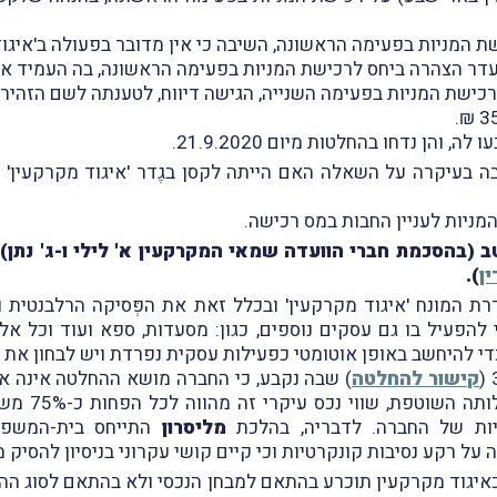
המניות בפעימה הראשונה, השיבה כי אין מדובר בפעולה ב'איגוד
ן נדחו בהחלטות מיום 21.9.2020.
 בעיקרה על השאלה האם הייתה לקסן בגֶדר 'איגוד מקרקעין' ב
מניות לעניין החבות במס רכישה.
טב (בהסכמת חברי הוועדה שמאי המקרקעין א' לילי ו-ג' נתן)
ן
).
ת המונח 'איגוד מקרקעין' ובכלל זאת את הפְּסיקה הרלבנטית
להפעיל בו גם עסקים נוספים, כגון: מסעדות, ספא ועוד וכל אל
י להיחשב באופן אוטומטי כפעילות עסקית נפרדת ויש לבחון את או
קישור להחלטה
) שבה נקבע, כי החברה מושא ההחלטה אינה איג
המלון, על מ
יות של החברה. לדבריה, בהלכת
מליסרון
התייחס בית-המשפט 
 רקע נסיבות קונקרטיות וכי קיים קושי עקרוני בניסיון להסיק 
איגוד מקרקעין תוכרע בהתאם למבחן הנכסי ולא בהתאם לסוג ההכנ