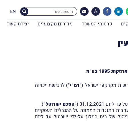
EN
ים
פרסומי המשרד
מדורים מקצועיים
יצירת קשר
ין
ות 1995 בע"מ
.
"רמ"י"
) לרכישת זכויות
ם 31.12.2021 (
"הסכם ישרוטל"
).
שרות לשתי תקופות הארכה בנות 5 שנים כל אחת. ברם, בעקבות התנגדות הממונה על ההגבלים העסקיים
הול של בית המלון על-ידי ישרוטל עד ליום