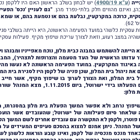
ייה
(
ע"א 4900/19
) יש לבחון בשלב הראשון האם היו ללקסן נכס
הן, ואינם מהווים חלק בלתי-נפרד מהן.
"גם לעניין 'נכס' הפעי
העסקית, כרוכה במקרקעין, נבלעת בהם או נטמעת בהם, או שמא
62).
ת עסקית כלשהי במועד הפעימה הראשונה, היא הייתה בשלבי סג
ון שהיה במצב רעוע, וזאת לצורך עריכת שיפוץ מקיף. פעילות עסקית
 הייתה להשתמש במבנה כבית מלון, נוכח מאפייניו ומבנהו וי
עדותו הראשית של העד מטעמה והצרופות לתצהיר), המבחן הר
באיגוד המקרקעין. במועד הפעימה הראשונה לא נעשו מהל
את ניהול בית המלון, שכן פניה של לקסן היו לסגירת בית ה
בית המלון, ואת הצורך לערוך בו שיפוץ מקיף, אשר חייב
לעובדה שבפועל נסגר בית המלון מיד בתום 
 מלון:
שיפוץ נרחב ולא אפשר המשך הפעלת בית מלון במסגרתו, מ
ה שלאחר סיום פעילותה של ישרוטל; שהעובדים אשר הועסק
ו פוטרו, ולקסן לא התקשרה עם עובדים אחרים לשם המשך הפ
ל המנהל. ניתן אמנם למצוא בהסכם סעיפים המעידים על ת
 כאחד מנכס מנכסיה של לקסן, ואינו קובע הוראות כלשהן לש