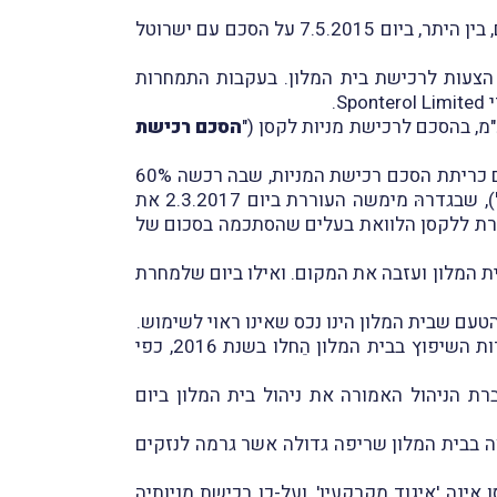
) וזה חתם, בין היתר, ביום 7.5.2015 על הסכם עם ישרוטל
הצעות לרכישת בית המלון. בעקבות התמחרות
.
Sponterol Limited
הסכם רכישת
"), ביום כריתת הסכם רכישת המניות, שבה רכשה 60%
), שבגדרהּ מימשה העוררת ביום 2.3.2017 את
יתרת מניותיה של לקסן (בשיעור 40%). כמו-כן הִזרימה העוררת ללקסן הלוואת בעלים שהסתכמה בסכום של
עלת בית המלון ועזבה את המקום. ואילו ביום שלמחרת
במועד זה, רכשה לקסן מישרוטל את ה'ציוד המתכלה' שנותר, על-מנת שישמש בעתיד בהפעלת בית המלון. עבודות השיפוץ בבית המלון הֵחלו בשנת 2016, כפי
ת הניהול האמורה את ניהול בית המלון ביום
היה בית המלון אמור להיפתח בתחילת 2020, בתום השיפוץ. אולם, במהלך חודש דצמבר 2019 פרצה בבית המלון שריפה גדולה אשר גרמה לנזקים
נה 'איגוד מקרקעין', ועל-כן רכישת מניותיה