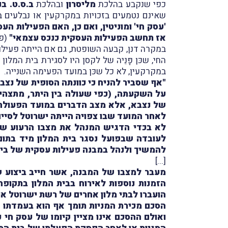
כפי שנקבע בהלכת
מליסרון
ובהלכת
ב.ס.ט. בנ
שאינם נטמעים בזכויות במקרקעין או נבלעים ב
'עסק חי' ומוניטין, ואם כן, האם הפעילות 
אז תחשב הפעילות העסקית כנכס עצמאי"
(פס' 
במקרה דנן, קבעה השופטת, גם אם הייתה פעילו
החי, שכּן פָּנֵיה של לקסן היו לסגירת בית המל
במקרקעין, לא כל שכּן במועד הפעימה השנייה.
"אף שסביר להניח כי כוונתה הסופית של נצבא
על השקעתה, (כפי שעולה בין היתר, מתצהיר 
של נצבא, אלא מצב הדברים במועד הפעולה 
לאחר המועד שבו צפויה הייתה ישרוטל לסיים 
לא בכדי הדגיש המנהל את מצבו הרעוע של 
להמשיך ולנהל במבנה פעילות עסקית של בית
[...]
מעבר למצבו של המבנה, אשר חייב ביצוע 
הזמנות נוספות לאירוח בבית המלון בתקופ
הועברו לבתי מלון אחרים של רשת ישרוטל א
הסכם מכירת המניות תומך אף הוא בעמדתו ש
ואולם ההסכם אינו מציין קיומו של עסק חי