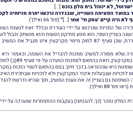
ן בידי ישרוטל. נהפוך הוא. מובהר בהסכם במפורש כי תקופת
רוטל, לא ינוהל בית מלון בנכס
[...]
ר במועד הפעימה השנייה, שבגדרה נרכשו יתרת מניותיה לקסן
 לא היה קיים 'עסק חי' אחר
[...]
"
(פס' 66 ואילך).
ירה של המניות שנרכשו על-ידי העוררת ובכלל זאת לטענת העור
 בעניין השוֹוי, הוא מנוּע מתיקון הטעות והוא מושתק וכבול לשו
לדבריה, אין לקבל את טענתה האמורה של העוררת, שכּן סעיף 87 לחוק מיסוי 
ה שלא מסוּרה למשיב סמכות להגדיל את השומה, וכאמור היא אי
קעין, וזאת בהתאם לסמכות הוועדה על-פי סעיף 89(ב) לחוק.
פטת היא שההוראה בדבר חיוב במס בהתאם לשווי הזכות במקרקעין 
 88 ואילך).
מלון נמכר (כך, להבנתנו) בעקבות ההתמחרות שנערכה על-ידי הכונס בחודש