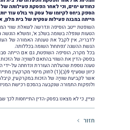
המניות או לאחר הפסקת הפעלתו של בית המלו
כחודש ימים, וכי לאחר הפסקת פעילותה של יש
הספק ביחס לקיומו של עסק חי בולט עוד יות
הייתה במבנה פעילות עסקית של בית מלון, אף
השופטת ייטב הוסיפה ונדרשה לשאלת שווי המכ
הטעות שנפלה בשומה בשלב א', ומשלא הוגשה השגה
הגשת ההשגה 'נפתחת' השומה בכללותה.
בכל מקרה, הוסיפה השופטת, גם אם הייתה סבור
בפסק-הדין את השוֹוי בהתאם לשוויָה של הזכות במקר
טענה נוספת שהעלתה העוררת ונדחתה על-ידי השו
כיוון שסעיף 9(ב)(1) לחוק מיסוי מקרקעין מתייחס לזכויות שבבעלות איגוד המקרקעין ולא לזכויות שבחכירת האיגוד, כמו בענייננו.
ולנפקות התמורה שנקבעה בהסכם רכישת המניות (ראו פס'
נציין, כי לא מצאנו בפסק-הדין התייחסות לכך שבית ה
חזור