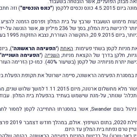
וואה מבנק הפועלים, אשר הובטחה בשעבוד.
נכסים ללקסן (
"כונס הנכסים"
עות מימוש השעבוד שרבץ על בית המלון ופרסם הזמנה להציע 
 מניות לקסן בשתי פעימות:
האחת
("
הפעימה הראשונה
ניות, חלקן בדרך של הקצאת מניות;
השנייה
("
הפעימה השנייה"
האופציה שניתנה לה בהסכם רכישת המניות לרכישת 
אחַר רכישת המניות במסגרת הפעימה הראשונה, סיימה ישרוטל את תקופת הפ
 שלוש שנים, מהטעם שבית המלון הינו נכס שאינו ראוי לשימוש.
Swander
, אשר במסגרתו התחייבה לקסן למסור לחבר
על-פי התכנון 
טיין טרם נפתח בית המלון עד היום.
ן באר-שבע) על רכישת המניות בפעימה הראשונה, בהנחה שלקסן אי