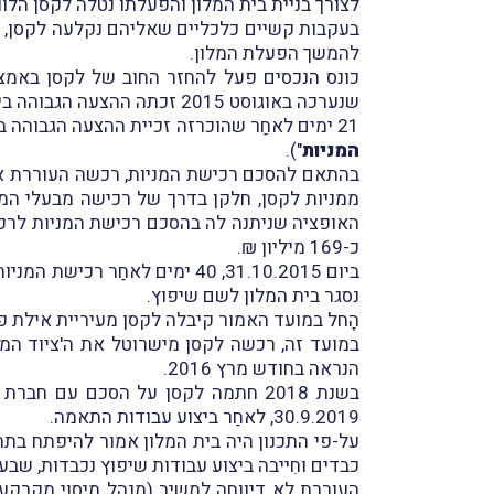
לצורך בניית בית המלון והפעלתו נטלה לקסן הל
בעקבות קשיים כלכליים שאליהם נקלעה לקסן, מוּנה ביום 4.5.2015 כונס 
להמשך הפעלת המלון.
כונס הנכסים פעל להחזר החוב של לקסן באמצ
שנערכה באוגוסט 2015 זכתה ההצעה הגבוהה ביותר לרכישת בית המלון, בסך של 236 מיליון ₪, אשר הוגשה על-ידי
21 ימים לאחַר שהוכרזה זכיית ההצעה הגבוהה ביותר, ביום 20.9.2015, התקשרה העוררת, נצבא החזקות 1995 בע"מ, בהסכם לרכישת מניות לקסן ("
המניות
").
בהתאם להסכם רכישת המניות, רכשה העוררת את
ממניות לקסן, חלקן בדרך של רכישה מבעלי המ
כ-169 מיליון ₪.
ביום 31.10.2015, 40 ימים ל
נסגר בית המלון לשם שיפוץ.
הָחל במועד האמור קיבלה לקסן מעיריית אילת פטוֹר מלא מתשלום ארנונה, מיום 1.11.2015 למשך
הנראה בחודש מרץ 2016.
בשנת 2018 חתמה לקסן על הסכם עם חברת ניהול בשם
30.9.2019, לאחַר ביצוע עבודות התאמה.
כבדים וחִייבה ביצוע עבודות שיפוץ נכבדות, שבע
העוררת לא דיווחה למשיב (מנהל מיסוי מקרקעי