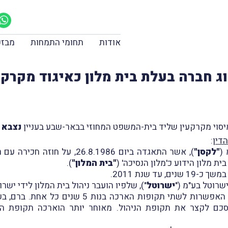
אודות
תחומי התמחות
מבזק
וג חברה בעלת בית מלון כאיגוד מקרקע
נצבא אחזק
דין
:
"לקסן"
), אשר התאגדה ביום 26.8.1986, על חוזה חכירה עם רשות מקרקעי ישראל (
ת מלון הידוע כ'מלון הנסיכה' (
"בית המלון"
).
ישרוטל
"), שלפיו הועבר ניהול בית המלון לידי ישרוטל עד ליו
לצד תקופת ניהול בת 10 שנים ניתנה לישרוטל האפ
סכם לקצר את תקופת הניהול. מאוחר יותר הוארכה תקופת הני