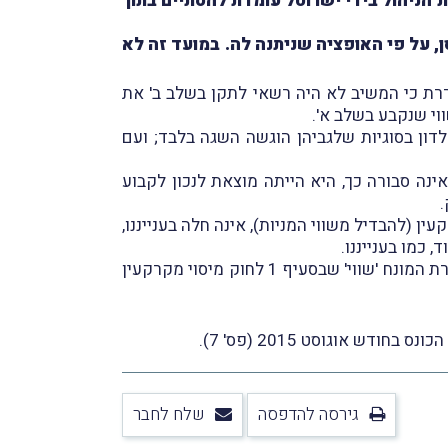
 הניהול בידי ישרוטל עומדת להסתיים בתוך
, על פי האופציה שניתנה לה. במועד זה לא
רת כי המשיב לא היה רשאי לתקן בשלב ב' את
וי שנקבע בשלב א'.
מקרקעין אינו מגביל את המשיב לדון בסוגיות שלגביהן הוגשה השגה בלבד; ועם
נה סבורה כך, היא הייתה מוצאת לנכון לקבוע
(להבדיל משווי המניות), אינה חלה בענייננו,
אשר לקביעת שוויָה של הזכות במקרקעין, קיבלה השופטת גם בעניין זה את טענת המשיב, תוך שהיא נדרשת להגדרת המונח 'שווי' שבסעיף 1 לחוק מיסוי מקרקעין
 אוגוסט 2015 (פס' 7).
גירסה להדפסה
שלח לחבר