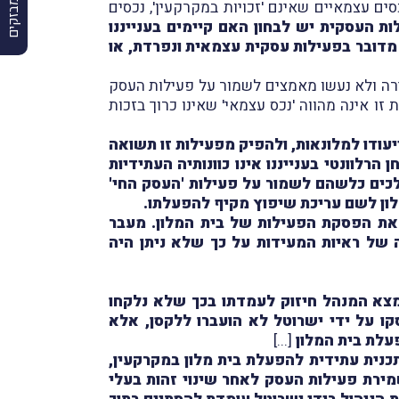
ים עצמאיים שאינם 'זכויות במקרקעין', נכסים
לות העסקית יש לבחון האם קיימים בענייננו
 מדובר בפעילות עסקית עצמאית ונפרדת, או
ירה ולא נעשו מאמצים לשמור על פעילות העסק
 זו אינה מהווה 'נכס עצמאי' שאינו כרוך בזכות
יעודו למלונאות, ולהפיק מפעילות זו תשואה
לוונטי בענייננו אינו כוונותיה העתידיות
כים כלשהם לשמור על פעילות 'העסק החי'
מלון לשם עריכת שיפוץ מקיף להפעלתו.
 את הפסקת הפעילות של בית המלון. מעבר
הפעלתו בידי ישרוטל, ביום 1.11.2015, מצא המנהל שורה של ראיות המעידות על כך שלא ניתן היה
צא המנהל חיזוק לעמדתו בכך שלא נלקחו
ו על ידי ישרוטל לא הועברו ללקסן, אלא
עלת בית המלון
[...]
כנית עתידית להפעלת בית מלון במקרקעין,
מירת פעילות העסק לאחר שינוי זהות בעלי