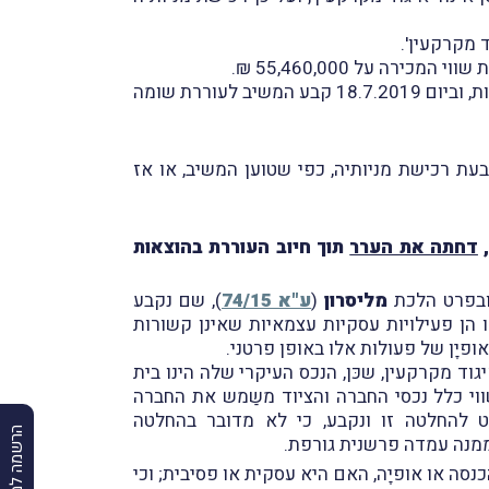
 מקרקעין'.
משנדרשה העוררת להגיש למשיב הצהרה בדבר רכישת המניות בפעימה השנייה, הגישה דיווח, לטענתה לשם הזהירות, וביום 18.7.2019 קבע המשיב לעוררת שומה
עת רכישת מניותיה, כפי שטוען המשיב, או אז
,
דחתה את הערר
תוך חיוב העוררת בהוצאות
 ובפרט הלכת
מליסרון
(
ע"א 74/15
), שם נקבע
ו הן פעילויות עסקיות עצמאיות שאינן קשורות
פיָן של פעולות אלו באופן פרטני.
וד מקרקעין, שכּן, הנכס העיקרי שלה הינו בית
רבית ציודו העיקרי, המשַמש לפעילותה השוטפת, שווי נכס עיקרי זה מהווה לכל הפחות כ-75% משווי כלל נכסי החברה והציוד משַמש את החברה
להחלטה זו ונקבע, כי לא מדובר בהחלטה
הרשמה למבזקים
ממנה עמדה פרשנית גורפת.
סה או אופיָה, האם היא עסקית או פסיבית; וכי