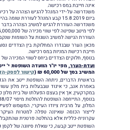
אינה חייבת במס רכישה.
משנדרשה על-ידי המנהל להגיש הצהרה על רכישת 
ביום 15.8.2019 קבע המנהל לעוררת שומה בהיעדר הצהרה ביחס לרכישת המניות בפעימה הראשונה, בה העמיד את שווי המכירה על 55,460,000 ₪.
לפי מיטב שפיטה לפי שווי מכירה של 35,000,000 ₪.
העוררת הגישה למשיב השגות על השומות שנקבעו לה, וה
מכאן הערר שבגדרו המחלוקת בין הצדדים נסובה
חייבת רכישת המניות במס רכישה.
בנוסף, חלוקים הצדדים ביחס לשווי המכירה של ה
ועדת-הערר
, מפי יו"ר הוועדה השופטת י' יי
המשיב בסך של 60,000 ₪
(
קישור לפסק-הדי
בראשית הדברים, ניתחה השופטת ייטב את הגדר
באמרת אגב, כי איגוד שבבעלות בית מלון עשוי 
במקרקעין; אך אין בעצם הפעלתו של בית מלון כד
בנוסף, התייחסה השופטת להחלטת מיסוי 38/07 (
לייצור הכנסה שאיננה טפלה למטרות העיקר
עקרונית-כללית אלא בהחלטה פרטנית שהתקבלה על
השופטת ייטב קבעה, כי שאלת סיוּוגה של לקסן כ