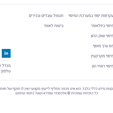
קרונות יסוד במערכת המיסוי
תגמול עובדים ובכירים
יסוי בינלאומי
ביטוח לאומי
יסוי שוק ההון
ס ערך מוסף
יסוי מקרקעין
מגדל אלקטרה
יסוי רווחי הון
טלפון:
נות מידע כללי בלבד, הוא אינו מהווה תחליף לייעוץ מקצועי ואין לו תוקף של חוות
כל הזכויות שמורות © אלכסנדר שפירא ושות' |
תנאי שימוש