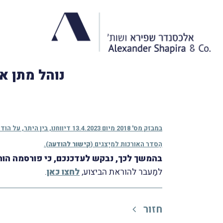
נוהל מתן א
הֶסדר האורכות למיַצגים (
קישור להודעה
).
בהמשך לכך, נבקש לעדכנכם, כי פורסמה הוראת ביצוע מס הכנסה מס' 11/2023 בנושא "נוהל 
למַעבר להוראת הביצוע,
לחצו כאן
.
חזור