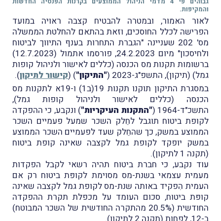
גבוהים פי 4 מדמי הניהול הממוצעים בקרנות הפנסיה החדשות
והמקיפות.
לאור האמור, ובמטרה להבטיח קצבה ראויה במועד
הפרישה לכלל החוסכים, וזאת בהתאם להחלטת הממשלה
מס' 202 שעניינה "הגברת התחרות בענף התיווך לביטוח
ולחיסכון" מיום 24.2.2023, פורסמו אתמול (12.7.2023)
ברשומות תקנות מס הכנסה (כללים לאישור ולניהול קופות
גמל) (תיקון), התשפ"ג-2023 (
"התיקון"
) (
קישור לתיקון
).
במסגרת התיקון תוקנו תקנות 19(ב1) ו-19א לתקנות מס
הכנסה (כללים לאישור ולניהול קופות גמל),
התשכ"ד-1964 (
"התקנות העיקריות"
) ונקבע, כי ההפקדה
לקופת ביטוח תוגבל לחֵלק השכר שמעל פעמיים השכר
הממוצע במשק, כך שהחֵלק שעד לפעמיים השכר הממוצע
במשק יופקד לקופת גמל לקצבה שאינה קופת ביטוח
(תקנה 1 לתיקון).
עוד נקבע, כי חברת ביטוח תהיה רשאי לקבל הפקדות
מעמית עצמאי בשנת-מס מסוימת לקופּת ביטוח רק אם
העמית הִפקיד באותה שנת-מס לקופת גמל לקצבה שאינה
קופּת ביטוח, סכום העומד על מכפלת תקרת ההפקדה
החודשית (20.5% מהתקרה החודשית של השכר המבוטח)
ב-12, לפחות (תקנה 2 לתיקון).