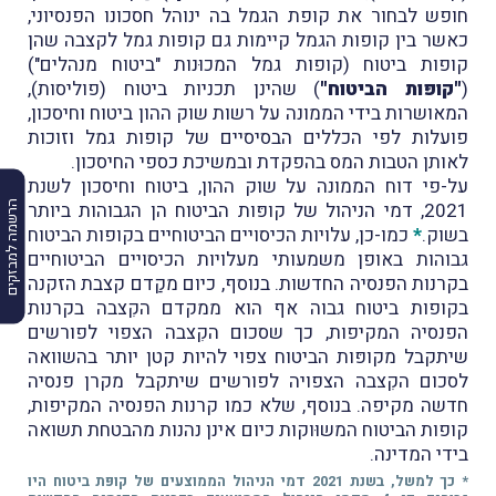
חופש לבחור את קופת הגמל בה ינוהל חסכונו הפנסיוני,
כאשר בין קופות הגמל קיימות גם קופות גמל לקצבה שהן
קופות ביטוח (קופות גמל המכוּנות "ביטוח מנהלים")
(
"קופּות הביטוח"
) שהינן תכניות ביטוח (פוליסות),
המאושרות בידי הממונה על רשות שוק ההון ביטוח וחיסכון,
פועלות לפי הכללים הבסיסיים של קופות גמל וזוכות
לאותן הטבות המס בהפקדת ובמשיכת כספי החיסכון.
על-פי דוח הממונה על שוק ההון, ביטוח וחיסכון לשנת
2021, דמי הניהול של קופּות הביטוח הן הגבוהות ביותר
הרשמה למבזקים
בשוק.
*
כמו-כן, עלויות הכיסויים הביטוחיים בקופות הביטוח
גבוהות באופן משמעותי מעלויות הכיסויים הביטוחיים
בקרנות הפנסיה החדשות. בנוסף, כיום מקַדם קצבת הזקנה
בקופות ביטוח גבוה אף הוא ממקדם הקִצבה בקרנות
הפנסיה המקיפות, כך שסכום הקִצבה הצפוי לפורשים
שיתקבל מקופּות הביטוח צפוי להיות קטן יותר בהשוואה
לסכום הקִצבה הצפויה לפורשים שיתקבל מקרן פנסיה
חדשה מקיפה. בנוסף, שלא כמו קרנות הפנסיה המקיפות,
קופות הביטוח המשוּוקות כיום אינן נהנות מהבטחת תשואה
בידי המדינה.
*
כך למשל, בשנת 2021 דמי הניהול הממוצעים של קופּת ביטוח היו