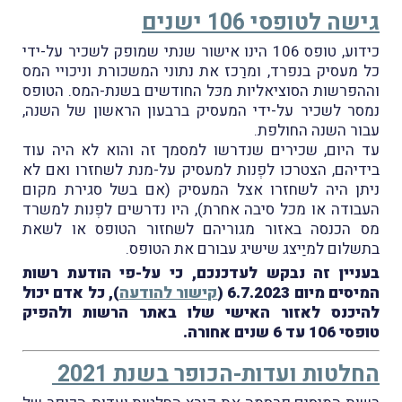
גישה לטופסי 106 ישנים
כידוע, טופס 106 הינו אישור שנתי שמופק לשכיר על-ידי
כל מעסיק בנפרד, ומרַכז את נתוני המשכורת וניכויי המס
וההפרשות הסוציאליות מכּל החודשים בשנת-המס. הטופס
נמסר לשכיר על-ידי המעסיק ברבעון הראשון של השנה,
עבור השנה החולפת.
עד היום, שכירים שנדרשו למסמך זה והוא לא היה עוד
בידיהם, הצטרכו לפְנות למעסיק על-מנת לשחזרו ואם לא
ניתן היה לשחזרו אצל המעסיק (אם בשל סגירת מקום
העבודה או מכל סיבה אחרת), היו נדרשים לפְנות למשרד
מס הכנסה באזור מגוריהם לשחזור הטופס או לשאת
בתשלום למיַיצג שישיג עבורם את הטופס.
בעניין זה נבקש לעדכנכם, כי על-פי הודעת רשות
המיסים מיום 6.7.2023 (
קישור להודעה
), כל אדם
יכול
להיכנס לאזור האישי שלו באתר הרשות ולהפיק
טופסי 106 עד 6 שנים אחורה.
החלטות ועדות-הכופר בשנת 2021