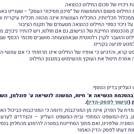
ת ניכויו של סכום החילוט כהוצאה.
לת החילוט משום התממשות של "סיכון מסיכוני העסק" – שעניינו באר
כלול תכליותיו, התכלית העונשית אינה מהווה תכלית עיקרית של 
 על ניכוי כספי החילוט כהוצאה מטעמים של תקנת הציבור.
מהכנסתו החייבת של הנישום, גם אם חולטו, ויש להתיר ניכויָם, מ
וט והועבר לקרן רלוונטית שבאמצעותה מוּשבים סכומי הכסף שבהם
מנוע פגיעה בקניינו.
רא, והדגיש כי אופיו של החילוט אינו תרופתי כי אם עונשי-הר
נה אחרת תיטול את העוקץ מהשימוש במנגנון החילוט.
בהסכמת הנשיאה א' חיות, המשנה לנשיאה ע' פוגלמן, השופ
(
קישור לפסק-הדין
).
מדת על הפרק אינה מן המורכבוֹת, ודומה כי המורכבוּת-כביכול ה
ט, בית-המשפט המחוזי ובית-המשפט העליון – והצדדים לערעו
 הסוגיה שלפנינו, ואם מתוך הסתייגות במטרה להימנע מהחלתן בנסי
ות דעתו לפסק-הדין האמור.