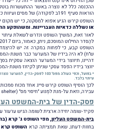
שכּן החילוט אינו קנס ותוצאתו – וזה כל ייעוד
ההכנסה כלל לא נוצרה באשר ההתעשרות בוטלה, א
הוראות סעיף 191ב לפקודה) של מסים ועיוות כלכלי מובהק, תוך שהפגיעה בקניינו של האזרח תהיה בלתי-מידתית ומיותרת.
השופט קירש הגיע אפוא למסקנה, כי יש מקום 
או נשללה כדאיות העבריינות. ומשהופקע ההון
להֶסדר החילוט המוסכם, ניתן, כאמור, ביום 31.1.2017.
ש"ח) לא היה בידיו של המערער כבר משנת-המס 2013.
יווצר בידיו הפסד עסקי שניתן לקיזוז משנת-המס 2018 ואילך
עיתוי בלבד.
עבירה, וזאת על-מנת למְנוע "חיסוי מס" (tax shelter) לפעילות עבריינית עתידית.
פסק-הדין של בית-המשפט העלי
פקיד-שומה יחידה ארצית לשומה הגיש ערעור על
בית-המשפט העליון
, מפי השופט ג' קרא (ב
בחוות-דעתו, שאת תמציתה קרא
השופט קרא
ב