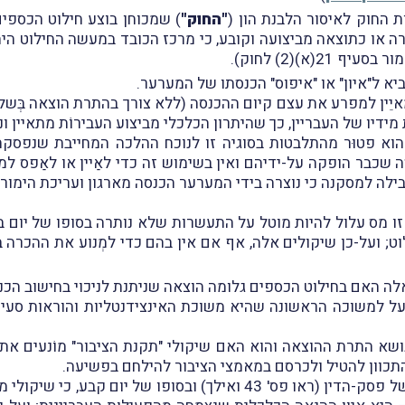
 החוק לאיסור הלבנת הון (
"
החוק"
) שמכוחן בוצע חילוט הכספי
או כתוצאה מביצועה וקובע, כי מרכז הכובד במעשה החילוט היה ב
סעיף 21(א)(2) לחוק).
 ל"איון" או "איפוס" הכנסתו של המערער.
איֵין למפרע את עצם קיום ההכנסה (ללא צורך בהתרת הוצאה בְּשל 
ידיו של העבריין, כך שהיתרון הכלכלי מביצוע העבירוֹת מתאיין ו
הוא פטוּר מהתלבטות בסוגיה זו לנוכח ההלכה המחייבת שנפסקה
 שכבר הופקה על-ידיהם ואין בשימוש זה כדי לאַיין או לאַפס למ
ובילה למסקנה כי נוצרה בידי המערער הכנסה מארגון ועריכת הימורי
 זו מס עלול להיות מוטל על התעשרות שלא נותרה בסופו של יום בי
וט; ועל-כן שיקולים אלה, אף אם אין בהם כדי למְנוע את ההכרה ב
לה האם בחילוט הכספים גלומה הוצאה שניתנת לניכוי בחישוב הכנ
ושא התרת ההוצאה והוא האם שיקולי "תקנת הציבור" מוֹנעים א
תכוון להטיל ולכרסם במאמצי הציבור להילחם בפשיעה.
השופט קירש הִקדיש לשאלה זו את חלק הארי של פסק-הדין (ראו פס' 43 וא