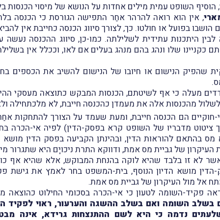
, הוסיף השופט עמית מילים אחדות על הנושא של מיסוי הכנסות בל
ארי
, אין הוא רואה להרהר אחַר התפישה הגורסת כי הכנסה בל
הושבו בפועל או חולטו. כך, לצורך סיווג הכנסה כחייבת אין לה
בין היתכנות עתידית לשלילתה. כמו-כן, סיווג ההכנסה נעשה על
ם כקניינו שלו ונהג בהם מנהג בעלים אם לאו, וככלל אין בשלי
ית שהפיק הנישום או חיובו של הנישום להשיב את הכספים בחלו
ס.
י הצדדים מעלה כי אף לשיטתם, הכנסות המבקש כתוצאה מעסקי ההימ
לשלול מהכנסות אלה את מעמדן כהכנסה חייבת, לא מלכתחילה ולא
חוקיים הם הכנסה חייבת, ומעת שעמד על הצורך להתחקות אחַ
יטוט מדבריו של השופט קרא בפסק-הדין) לפיה אי-הכרה בחיל
 מס בהתאם להוראות הדין, ובהינתן הקביעה בפסק הדין מושא הד
ת העיקרון של גביית מס אמת, ודווקא התרת ניכויָם היא שתגרור מי
באשר לא זו בלבד שהיא לוקה בהנחת המבוקש, אלא שהיא אף כו
הדין מושא הדיון הנוסף, בית-המשפט בחר לאמץ את גישת פקי
תח אל מול העיקרון של גביית מס אמת.
ראה פקיד-השומה לטעון כי אי-הכרה בסכומי החילוט כהוצאה 
ם בשלב השומה ואם בשלב ההשגה והערעור, ראוי לפקיד 
לעתים נדמה כי היא לשם ההתנצחות גרידא, אינה מבט