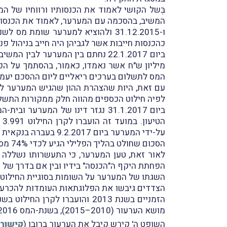
בְּשל הקושי לאמוד את הכנסותיו ורווחיו של ה
כהכנסות חייבות אשר לגביהן היה חייב בניהול פנקסים ו
מיליון ש"ח אשר נאמדו, כאמור, בהסתמך על הפר
המס לתשלום בערכים ריאליים ליום ההסכם יעמוד על סך של 4.68 מיליון ש"ח וכי 
לפיה חילוט הכספים מהווה חלק ממקורות התשלו
על-ידי המערער ביום 9.2.2017 בעברה בנקאית לקרן החילוט.
הסכום שחולט בהליך הפלילי הגיע לכדי 74% מסך תוספת ההכנסה שיוחסה למערער בשומה.
לאור זאת, טען המערער, כי התעשרותו נשללה מ
הפחתת היקף ה"הכנסה" בידיו ובין אם בדרך של ה
השגתו של המערער על השומות בסוגיית החילוט 
הצדדים גיבשו את הפלוגתאות העומדות להכרעת 
מושא הערעור (2010–2015), בשנת-המס 2016 שבהּ נחתם הֶסדר הטיעון או בשנת-המס 2017 שבהּ ניתן גזר הדין והועברו הכספים לקרן החילוט?
השופט ה' קירש קיבל את הערעור ברובו
(
קישור 