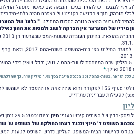
ו – היא איון ההנאה הכלכלית שנצמחה מהפעילות העבריינית; ועל-כן
זי למצער יש להתיר בניכוי הוצאה אם כאשר מופעל החילוט. אחרת
להתיר למערער הוצאה בגובה הסכום המחולט.
"'בלעו' של המערע
 מידיו של המערער אין הצדקה לשוב ולמסות את ההון כאילו נ
.
*
* בפועל, וכפי העולה מפס' 103 לפסק-הדין, למערער נוצרה,
לכך הוסיף השופט קירש סייג אחד מכוח סמכותו לפי סעיף 156 לפקודה והוא ש
ון
 פסק-הדין של השופט קירש בעניין
חיון
וביום 29.5.2022 ניתן פסק-הדין בערעור.
הסכמת השופט ד' מינץ וכנגד דעתו החולקת של השופט ש' שו
טקס פרישתו מבית-המשפט העליון, נדרש השופט לטענת המשיב 