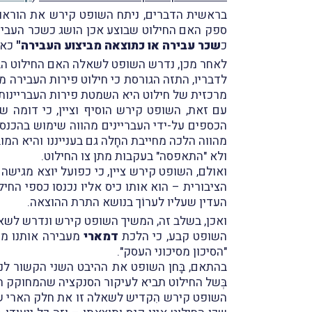
בראשית הדברים, ניתח השופט קירש את הוראות
ספק האם החילוט שבוצע אכן הושג כשכר העבירה 
כ
שכר עבירה או כתוצאה מביצוע העבירה"
כאמור ב
לאחר מכן, נדרש השופט לשאלה האם החילוט הביא
לדבריו, התזה הגורסת כי חילוט פירות העבירה מ
מרכזית של חילוט היא השמטת פירות העבריינות מ
עם זאת, השופט קירש הוסיף וציין, כי דומה ש
הכספים על-ידי העבריינים מהווה שימוש בהכנסה
מהווה הלכה מחייבת החָלה גם בענייננו והיא המ
ולא "התאפסה" בעקבות מתן צו החילוט.
ואולם, השופט קירש ציין, כי כפועל יוצא מגישה
הציבורית – הוא אותו כיס אליו נכנסו כספי החיל
העדין שעליו לערוֹך בנושא התרת ההוצאה.
ואכן, בשלב זה, המשיך השופט קירש ונדרש לשא
השופט קבע, כי הלכת
דמארי
"הסיכון מסיכוני העסק".
בהתאם, בָּחן השופט את ההיבט השני הקשור לנ
בְּשל החילוט תביא לעיקור הסנקציה שהמחוקק ה