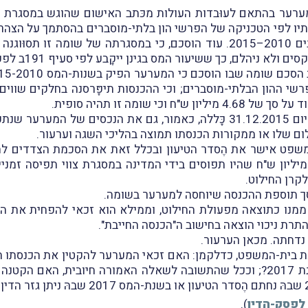
מערער בהתאם לעוּבדות העולות מכּתב האישום שהוגש במסגרת הֶ
ו-31.12.2015 ולהוציא למערער שומת מס לשנים 2010–2015. עוד הוסכם, כי במ
לא ניהלם, כך ששיעור המס בגינן ייקָבע לפי סעיף 191ב לפקודה.
שי ההון הבלתי-מוסברים; וכי ההכנסות תיפָּרסנה בחלקים שווים
שומה זו תהיה סופית.
עם זאת, היות שהצהרת ההון שהגיש המערער ליום 31.12.2015 כָּללה, כאמור, 
ם שלו או ממקורות הכנסתו תמוצה בהליכי השגה וערעור.
מנו כתוצאה מפעולת החילוט, וממילא הוא זכאי להפחית את הכ
תרת ניכוי הוצאה בחישוב ה"הכנסה החייבת".
נדחתה. מכאן הערעור.
בית-המשפט, כדלקמן: האם זכאי המערער להקטין את הכנסתו הח
הזמניים בשנת 2013 והועברו לקרן החילוט בשנת 2017?; וככל שהתשובה לשאלה האמ
לפסק-הדין
).