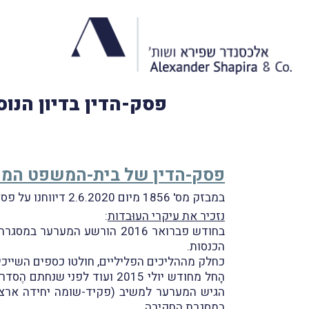
פסק-הדין בדיון הנוס
פסק-הדין של בית-המשפט המח
במבזק מס' 1856 מיום 2.6.2020 דיווחנו על פסק-הדין של בית-המשפט המחוזי בתל-אביב, מפי השופט ה' קירש, בעניין
נזכיר את עיקרי העוּבדות
:
בחודש פברואר 2016 הורשע המ
הכנסות.
כחלק מההליכים הפליליים, חולטו כספים השייכים
הָחל מחודש יולי 2015 ועוד 
במסגרת החקירה.