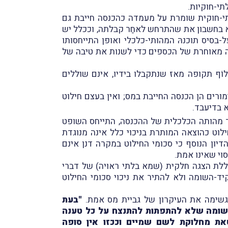
תי-חוקיות.
תי-חוקית שומרת על מעמדה כהכנסה חייבת גם
ביא בחשבון את שהתרחש לאחַר קבלתה, וככלל יש
-בסיס תוכנהּ המהותי-כלכלי ואופן התייחסותו
לה מאוחרת של הכספים כדי לשנות את טיבה של
ֹף תקופה מאז שנתקבלו בידיו, אינם שוללים
ורים הן הכנסה החייבת במס; ואין בעצם חילוט
 בדיעבד.
ר מהותה הכלכלית של ההכנסה, התייחס השופט
וט כהוצאה המותרת בניכוי כלל אינה מנוגדת
יון הנוסף כי סכומי החילוט במקרה דנן אינם
סוי שאינו אמת.
ללת הצגה חלקית (שמא בלתי ראויה) של דברי
ד-השומה ולא להתיר את ניכוי סכומי החילוט
מגשימה את העיקרון של גביית מס אמת.
"בעת
השומה שלא להתפתות להתנצח על כל טענה
את מחלוקת לשם שמיים וככזו אין סופה