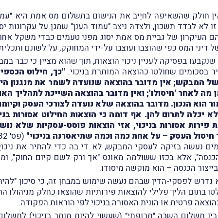
כי אין חולק שהשאיפה לחיֵיב את הנישום בתשלום מס אמת היא "
ו לא לבדד תשכון, ולצדהּ ניצב "עמוד הענן" שמגן על עקרונות 
בהם העיקרון של גביית מס אמת יסוג מפני טעמים כבדי משקל אחרי
ל דיני המס כפי שהוצבו ועוצבו על-ידי המחוקק, על לשונם ותכלי
נקבעו בפסיקה לעניין ניכוי הוצאות, תוך שהוא מציין כי כבר במבט
יר בסכומים שחולטו כהוצאה המותרת בניכוי.
"כך, חילוט הכספי
של המבקש; אין מדובר בהוצאה שנועדה לשמר את מנגנון היי
מה לאחר 'חיסולו'; ואין מדובר בהוצאה השייכת לתהליך הא
ר הוא הנכון. מדובר בהוצאה שלא נועדה לצורכי העסק וקיומ
 יכלה לתרום להן. אף דומה כי הוצאות החילוט אסורות בניכ
 פירות אסורות בניכוי, אזי הוצאות פוסט-עסקיות שלא נוש
 חיסול העסק – על אחת כמה וכמה שתיאסרנה בניכוי"
(פס' 32).
מים נעשה בזיקה לעסקי המבקש, לא די בה כדי להתיר את ניכוי
כנסה", אלא בכזו ששולמה מאונס "אך ורק לשם קיום החוק", וממיל
ייצור הכנסה – הוא מוקשה מיסודו.
 נדרש לפסקי-הדין שבהם נעשה שימוש במבחן זה, כי סיכון "להיתפס"
טו בתום הליך פלילי להוצאות פירותיות שהוצאו כחלק מניהולו 
וצאה פרטית או הונית האסורה בניכוי לפי הוראות הפקודה.
בין תשלום השבה "תרופתי" (שעשוי להיות מותר בניכוי) לתשלום "