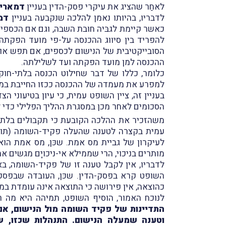
לאחַר שהציג את עיקרי פסק-הדין בעניין
דמארי
לדבריו, בהיותו נאמן להלכה שנקבעה בעניין
דמ
כאשר קיימת לגבּיה חובת השבה, וגם אם הכספים 
להפריד בין סיווג ההכנסה על-פי מועד הפקתה ל
הסובייקטיבית של הנישום לכספים, אם תפש אות
ההכנסה למן מועד הפקתה ועד לשלילתה.
כלומר, כללו של דבר שחילוט הכנסה בלתי-חוק
למפרע את מעמדה של ההכנסה ככזו החייבת במ
בעניין זה, ציין השופט עמית, כי עיון בטיעונ
הסכומים לאחר מכן במסגרת ההליך הפלילי כדי 
משהזכיר את ההלכה הקובעת כי תקבולים בלתי-
עמית בקצרה לטענה שהעלה פקיד-השומה (תוך צ
לעיקרון של גביית מס אמת. שכּן, מס אמת הוא
מותרים בניכוי, הרי שממילא אי-ניכויָם מגשים א
לדבריו, אין לקבל טענה זו של פקיד-השומה, 
השופט קרא בפסק-הדין. שכּן, העובדה שבפסק-
כהוצאה, אין פירושה כי התוצאה אינה עומדת במ
לנוכח האמור, הוסיף השופט, תמיהה היא מה 
התדיינות של פקיד השומה מול הנישום, א
וטענה שמעלה הנישום. התנהלות שכזו, ש