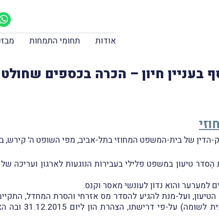
אודות
תחומי התמחות
מבזק
ף בעניין חיון – הכרה בכספים שחולט
וזי
ערער במסגרת הֶסדר טיעון במשפט פלילי בעבירוֹת הנוגעות לארגון וערי
 למערער והוא נדוֹן לעונשי מאסר וקנס.
לפני שנחתם הֶסדר הטיעון, ועל-מנת להגיע להסדר מס אזרחי והסרת המחדל, 
הגיש המערער למשיב 