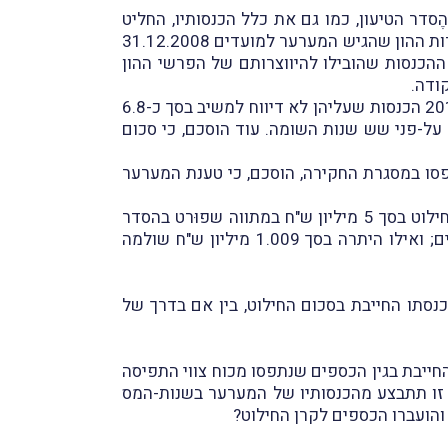
סדר הטיעון, כמו גם את כלל הכנסותיו, החליט
המשיב, בהסכמה עם המערער, לאמוד את הכנסותיו לפי הטכניקה של הפרשי הון בלתי-מוסברים בהסתמך על הצהרות ההון שהגיש המערער למועדים 31.12.2008
סגרתה של שומה זו תסוּוגנה ההכנסות שהובילו להיווצרותם של הפרשי ההון
ביום 22.1.2017 נחתם בין המערער לבין המשיב הסכם שומה שבו הוסכם כי המערער הפיק בשנות-המס 2015-2010 הכנסות שעליהן לא דיווח למשיב בסך כ-6.8
 על-פני שש שנות השומה. עוד הוסכם, כי סכום
גם את הנכסים של המערער שנתפסו במסגרת החקירה, הוסכם, כי טענת המערער
ביום 31.1.2017 נגזר דינו של המערער ובית-המשפט אישר את הֶסדר הטיעון ובכלל זאת את הסכמת הצדדים לחילוט בסך 5 מיליון ש"ח במתווה שפוּרט בהסדר
הטיעון. במועד זה הועברו לקרן החילוט 3.991 מיליון ש"ח שהיו תפוסים בידי המדינה במסגרת צווי תפיסה זמניים; ואילו היתרה בסך 1.009 מיליון ש"ח שולמה
נסתו החייבת בסכום החילוט, בין אם בדרך של
ייבת בגין הכספים שנתפסו מכוח צווי התפיסה
ורה חיובית, האם הקטנה זו תתבצע מהכנסותיו של המערער בשנות-המס