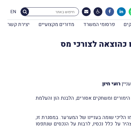
EN
ים
פרסומי המשרד
מדורים מקצועיים
יצירת קשר
ו כהוצאה לצורכי מס
רועי חיון
.
כה של הימורים ומשחקים אסורים, הלבנת הון והעלמת
התקיימו הליכי שומה בעניינו של המערער. במסגרת זו,
(פקיד-שומה יחידה ארצית לשומה) על-פי דרישתו, הצהרת הון ליום 31.12.2015 ובה הצהיר על כלל נכסיו, לרבות על הנכסים שנתפסו