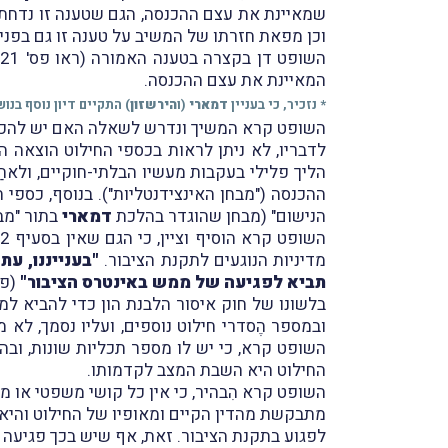
שמאיינת את עצם ההכנסה, הגם שטענה זו נדחתה
וכן מפאת חזרתו של המשיב על טענה זו גם בפני
השופט דן בקצרה בטענה האמורה (ראו פס' 21–24 לחוות דעתו) וקבע, תוך שהוא מתבסס, בין היתר, על הלכת
המאיינת את עצם ההכנסה.
* נזכיר, כי בעניין
דמארי
(ו
הירשזון
) התקיים דיון נוסף בנ
השופט קרא המשיך ונדרש לשאלה האם יש להכיר 
לדבריו, לא ניתן לראות בכספי החילוט הוצאה 
הליך פלילי בעקבות מעשיו הבלתי-חוקיים, ולא
ההכנסה ("מבחן האינצידנטליות"). בנוסף, כספי
הנישום" (מבחן שהוגדר בהלכת
דמארי
בתור "מבח
מדיניות הנוגעים לתקנת הציבור.
"בענייננו, ע
תביא לפגיעה של ממש באינטרס הציבור"
בלשונו של חוק איסור הלבנת הון כדי להביא ל
ובמספר הֶסדרי חילוט נוספים, ועליו נסמך, לא
השופט קרא, כי יש לו מספר תכליות שונות, ובהן
החילוט היא השבת המצב לקדמותו.
השופט קרא הִבהיר, כי אין כל קושי משפטי או מ
מתבקשת מהדין הקיים ומאופיו של החילוט והיא
לפגוע בתקנת הציבור. זאת, אף שיש בכך פגיעה 