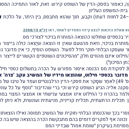
, כאמור בפסק-הדין של השופט קירש. זאת, לאור התמיכה המסויגת
 בית-המשפט העליון.
ד
ושא שאלת הזכאות לבצע קיזוז הפסדים לאחוֹר, ראו
דנ"א 2308/15
.
בכספים שחולטו כהוצאה המותרת בניכוי לצורכי מס.
המותרת בניכוי, וזאת מהטעם שאין זו הוצאה שיָצאה כולה בייצו
חַר שעִסקו הבלתי-חוקי חדל לפעול. השופט הוסיף, כי אין מדוב
 החילוט אינם מהווים חלק "מהסיכונים השוטפים הקשורים לייצו
ן הסיכון").
השופט קרא הוסיף וציין, כי הגם שאין בסעיף 32 לפקודת מס הכנסה איסור מפורש על הכר
ת מדובר בכספי חילוט, שהוצאו מידיו של המשיב עקב 'צרה' 
(פס' 49).לאחַר שסָקר את פסקי-הדין הרלבנטיים ועמד על טיבו של 
מסקנה אליה הגיע השופט קירש וכי ברי שהדיבור "נוסף על כל עו
 מלמד בהכרח כי החילוט אינו אמצעי ענישתי או אמצעי המצוי במ
: תכלית הרתעתית, תכלית קניינית, מניעתית ועונשית, ולא ניתן 
וסרי בכך שהכנסתו הבלתי-חוקית של המשיב תמוסה ואילו הוצאתו בְּ
 נכונה אף למקרים דומים בהם מתבקשת הכרה בהוצאה שיש בה כדי
מסוימת בעיקרון "שומת אמת" שבדיני המס.