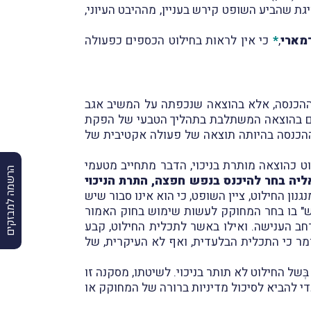
 שהביע השופט קירש בעניין, מההיבט העיוני,
מארי
,
*
כי אין לראות בחילוט הכספים כפעולה
ר ההכנסה, אלא בהוצאה שנכפתה על המשיב אגב
ר גם בהוצאה המשתלבת בתהליך הטבעי של הפקת
ר ההכנסה בהיותה תוצאה של פעולה אקטיבית של
ה בתשלום כספי חילוט כהוצאה מותרת בניכוי, הדבר מתחייב מטעמי
הרשמה למבזקים
אליה בחר להיכנס בנפש חפצה, התרת הניכוי
מנגנון החילוט, ציין השופט, כי הוא אינו סבור שיש
נש" בו בחר המחוקק לעשות שימוש בחוק האמור
רחב הענישה. ואילו באשר לתכלית החילוט, קבע
לומר כי התכלית הבלעדית, ואף לא העיקרית, של
של החילוט לא תותר בניכוי. לשיטתו, מסקנה זו
 להביא לסיכול מדיניות ברורה של המחוקק או