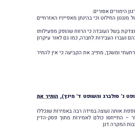
גון הימורים אסורים.
מנגנון החילוט וכי בהינתן מאפייניו האזרחיים
וצדקת בְּשל העובדה כי הרווח שהופק מפעילותו
 נעברו העבירות לחברה, כמו גם לאור עיקרון
תעתי ומשכך, מחיֵיב את הקביעה כי אין להתיר
ט נ' סולברג והשופט ד' מינץ),
הותיר את
אופפת אותה נעוצה במידה רבה באמירוֹת שנכללו
ר – התייחסו כולם לאמירוֹת מתוך פסק-הדין
בות המקרה דנן.