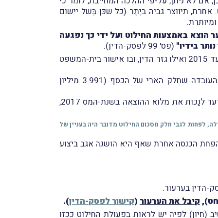
, אם לא ניתן, על-פי ההלכה המחייבת, לומר כי
, תיווצר גביה ביֶתֶר (כל שכּן בְּשל יישום
ר הוצא באמצעות החילוט ועל ידי כך נפגעה
ותר בידיו"
(פס' 99 לפסק-הדין).
לאור זאת, המשיך השופט ונדרש לשאלת עיתוי ההכרה בהוצאה, בהינתן העובדה ששנות-המס שבערעור הן 2010 עד 2015 ואילו גזר הדין, ובו אישור בית-המשפט
השופט קבע, כי לפחות במקרה זה יש להיצמד למועד החילוט בצו בית-המשפט בשנת-המס 2017, וזאת חֵרף העובדה שחֵלק הארי של הכסף (3.991 מיליון
דהיינו, תיווצר בידי המערער הוצאה עסקית בסך 5 מיליון ש"ח המיוחסת לשנת-המס 2017; וככל שאין בידי המערער לנַכּוֹת את מלוא ההוצאה בשנת-המס 2017,
 ככל הנראה, בשנת-המס 2017 הכנסה חייבת בסך 1.95 מיליון ש"ח, כך שמלכתחילה, לפחות לגבי חלק מסכום החילוט מדובר היה בעניין של
ההוצאה או ההפסד לא ישמשו להפחת הכנסה אחרת שאף היא הושגה אגב ביצוע
חט),
קיבל את הערעור
(
קישור לפסק-הדין
).
(חיון) לפיה יש לראות בפעולת החילוט ככזו