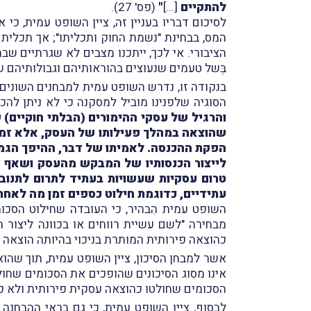
להתקיים
[...]
"
(פס' 27).
לסיכום דבריו בעניין זה, ציין השופט עמית, 
המס, בבחינת "נשמת החוק ותכליתו"; אך תכלית ז
הציבורי. אי לכך, ייתכנו מצבים לא שגרתיים ש
בְּשל טעמים שנעוצים בהוראותיהם וגבולותיהם ש
בנקודה זו, נדרש השופט עמית למבחנים השונים ש
הסוגיה שלפנינו מוביל למסקנה כי לא ניתן להכ
והרגיל של עסקי ההימורים (הבלתי חוקיים) 
שהוצאה במהלך פעילותו של העסק, אלא זמן 
הפקת ההכנסה. לאמיתו של דבר, ההיפך הגמו
לייצור הכנסותיו של המבקש מהעסק ושאף לא
טרום עסקיות שעשויות בעתיד לתרום לתנובת
עתידיים, כדוגמת חילוט כספים זמן מה לאחר
השופט עמית הִבהיר, כי העובדה שחילוט הסכו
מבחירה "לשם עשיית רווחים או בכוונה ליצור ה
כהוצאה פירותית המותרת בניכוי בהיותה הוצאה ב
אשר למבחן הסיכון, ציין השופט עמית, תוך שהוא
אינו מסוג הסיכונים שהופכים את הסכומים שחול
הסכומים שחולטו כהוצאה עסקית פירותית ולא כה
לבסוף, ציין השופט עמית, כי גם בראי ההבחנה 