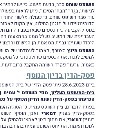
השופט שוחט
סבר, בדעת מיעוט, כי יש להתיר א
לגישתו, בגֶדר "מבחן הסיכון", ניתן לראות בפעו
עוד סבר השופט שוחט, כי כעולה מלשון החוק וממ
הדומיננטיים של מנגנון החילוט, אין מקום לאסור
בנוסף, הקביעה כי הכספים שבאו בעבירה הם חלק 
העבריינית של המשיב נשלל ממנו באמצעות החיל
היסוד שעניינו גביית מס אמת מן הנישום והרצון ל
השופט מינץ
הצטרף, כאמור לעמדתו של השופט ק
למשיב לנַכּוֹת את הכספים שחולטו, וכי כל מסק
כאמור, ערעור פקיד-השומה התקבל ברוב דעות.
פסק-הדין בדיון הנוסף
ביום 28.6.2023 ניתן פסק-הדין של בית-המשפט העליון בדיון הנוסף.
בית-המשפט העליון
, מפי השופט י' עמית (
הכרעתו בפסק-הדין נשוא הדיון הנוסף על כנה
בפתח הדברים, ציין השופט עמית, כי הסוגיה העו
בפסק-הדין בעניין
דמארי
. ואכן, הוסיף השופ
בעניין
דמארי
, אם מתוך רצון לאמצן ולהחילן על
לנוכח האמור, התייחס השופט עמית בהרחבה בחו