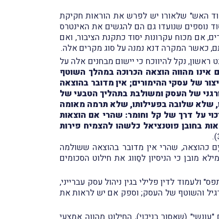
עמוד האש" שלאורו יש לפרש את הוראות חקיקת
יסוד נוספים שנועדו גם הם להגשים את האינטרס
ם, אם מכוח עקרונות יסוד כתקנת הציבור, ואם
תם, כאשר המקרה דנא נמנה על סוג מקרים אלה.
 ראשון, נקל להיווכח כי יישום מבחנים אלה על
ם אינו מהווה הוצאה הכרוכה במהלך השוטף
צור של עסקי ההימורים; אין מדובר בהוצאה
ורגני של העסק ומשולבת בתהליך הטבעי של
ו, שלא שלובה בפעילותו, שלא תרמה מאומה
וי על דרך של קל וחומר: שהרי אם הוצאות
אות בחובן פוטנציאל כלשהו להצמיח פירות
ָם כהוצאה, שהרי אין מדובר בהוצאה ששולמה
א מובן כי הניסיון לסַווג את חילוט הסכומים
 ולעמוד לדין פלילי בגין ניהול עסק עברייני,
הרגיל והשוטף של העסק; וספק אם יש לראות את
עונשי" (שאסור בניכוי), החילוט מהווה אמצעי