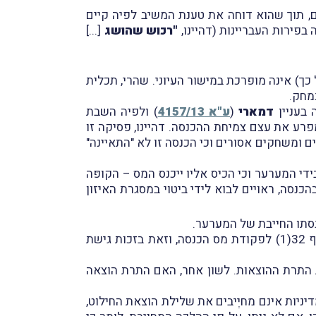
ם, תוך שהוא דוחה את טענת המשיב לפיה קיים
פירות העבריינות (דהיינו,
"רכוש שהושג
[...]
כך) אינה מופרכת במישור העיוני. שהרי, תכלית
נמחק.
 בעניין
דמארי
(
ע"א 4157/13
) ולפיה השבת
פרע את עצם צמיחת ההכנסה. דהיינו, פסיקה זו
ם ומשחקים אסורים וכי הכנסה זו לא "התאיינה"
די המערער וכי הכיס אליו ייכנס המס – הקופּה
הכנסה, ראויים לבוא לידי ביטוי במסגרת האיזון
סתו החייבת של המערער.
מעבירה אותנו מעל למשוכה הראשונה שהיא משוכת האינצידנטליות והוראות סעיף 32(1) לפקודת מס הכנסה, וזאת בזכות גישת
ת התרת ההוצאות. לשון אחר, האם התרת הוצאה
ילך) ובסופו של יום קבע, כי שיקולי מדיניות אינם מחיְיבים את שלילת הוצאת החילוט,