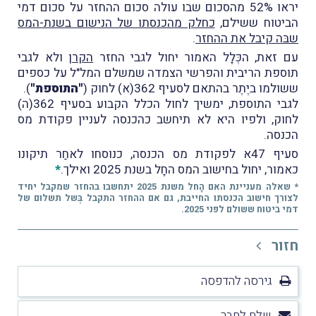
יראו 52% מהסכום שבו עולה סכום ההחזר על סכום דמי
הביטוח ששילם,
כחלק מהכנסתו של הנישום בשנת-המס
שבּה קיבל את ההחזר
.
עם זאת, הכְּלָל האמור יחול לגבי החזר
הקרן
ולא לגבי
תוספת הריבית והפרשי הצמדה שמשלם המל"ל על כספים
ששולמו ביֶתֶר בהתאם לסעיף 362(א) לחוק (
"התוספת"
).
לגבי התוספת, ימשיך לחול הכלל הקבוע בסעיף 362(ה)
לחוק, ולפיו היא לא תיחשב כהכנסה לעניין פקודת מס
הכנסה.
סעיף 47א לפקודת מס הכנסה, כנוסחו לאחַר תיקונו
כאמור, יחול בחישוב המס החָל בשנת 2025 ואילך.
*
* שאלה מעניינת האם הָחל משנת 2025 יתחשבו בהחזר שמקבל יחיד
לצורך חישוב הכנסתו החייבת, גם אם ההחזר התקבל בְּשל תשלום של
דמי ביטוח ששולם לפני 2025.
חזור
גירסה להדפסה
שלח לחבר