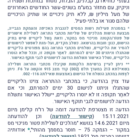
בענפי כוח-אדם, קבלנים, הובלות, מסחר במתכות ושמירה
וניקיון, עם מחזוֹר במע"מ בשנים-עשר החודשים האחרונים
של מעל מיליון ₪, ללא תיק ניכויים או שתיק הניכויים
שלהם סגור או בלתי-פעיל.
* במסגרת פעילות רשות המסים להגברת האכיפה והעמקת הגבייה,
מבצעת הרשות מהלכים של שליחת מכתבי התראה לשלילת אישורים
של פטוֹר/הקטנה מניכוי מס במקור, וזאת בְּשל ליקויים שיש בתיק
הנישום, כגון: חובות בהרשאה. כשלב מקדים, ועל-מנת לאפשר לנישומים
להסיר את הליקויים, נשלחים מכתבי התראה בהם מפורטים הליקויים
שהתגלו וניתנים 30 ימים להסרתם. לאחַר תקופה זו, וככל שלא הוסרו
הליקויים, נשלל האישור ונשלחת הודעה לנישומים לגבי תוקף האישור.
** ניתן לעיין ברשימת הלקוחות שקיבלו מכתבי התראה ושלילה
בשאילתא 213 במערך תלם (002) קוד מצב 915 והקשה על F6. ניתן
לצְפּות במכתב הנשלח אל הנישום באמצעות שאילתה 116- 002.
עוד צוין בהודעה, כי במכתבי ההתראה צוינו הליקויים
שהתגלו וניתנו לנישום 30 ימים להסרתם; וכי אם
לאחַר תקופה זו לא יוסרו הליקויים, יישלל האישור ותשלח
הודעה לנישומים לגבי תוקף האישור.
הודעה זו מצטרפת להודעה דומה של רו"ח קלימן מיום
15.11.2021 (
קישור להודעה
) וכן להודעתה
מיום 14.6.2021 בנושא "מהלכים לשלילת פטור מניכוי מס
במקור – הנמקה 75 – חוסר במסמך מהותי",
*
אודותיה
דיווחנו במבזק מס' 1921 (
קישור להודעה
).