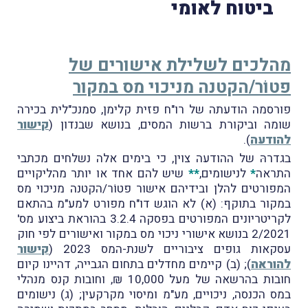
ביטוח לאומי
מהלכים לשלילת אישורים של
פטוֹר/הקטנה מניכוי מס במקור
פורסמה הודעתה של רו"ח פזית קלימן, סמנכ"לית בכירה
שומה וביקורת ברשות המסים, בנושא שבנדון (
קישור
להודעה
).
בגדרהּ של ההודעה צוין, כי בימים אלה נשלחים מכתבי
התראה
*
לנישומים,
**
שיש להם אחד או יותר מהליקויים
המפורטים להלן ובידיהם אישור פטוֹר/הקטנה מניכוי מס
במקור בתוקף: (א) לא הוגש דו"ח מפורט למע"מ בהתאם
לקריטריונים המפורטים בפסקה 3.2.4 בהוראת ביצוע מס'
2/2021 בנושא אישורי ניכוי מס במקור ואישורים לפי חוק
עסקאות גופים ציבוריים לשנת-המס 2023 (
קישור
להוראה
); (ב) קיימים מחדלים בתחום הגבייה, דהיינו קיום
חובות בהרשאה של מעל 10,000 ₪, וחובות קנס מנהלי
במס הכנסה, ניכויים, מע"מ ומיסוי מקרקעין; (ג) נישומים