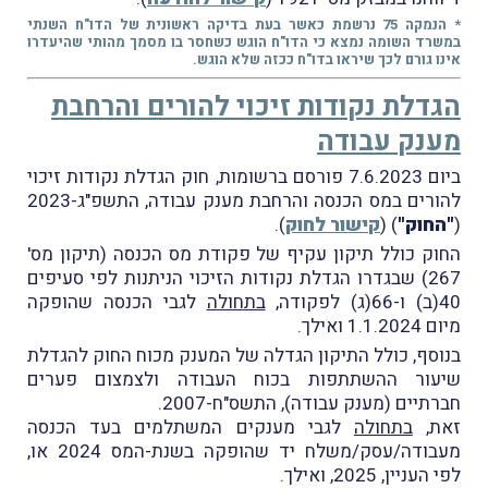
* הנמקה 75 נרשמת כאשר בעת בדיקה ראשונית של הדו"ח השנתי
במשרד השומה נמצא כי הדו"ח הוגש כשחסר בו מסמך מהותי שהיעדרו
אינו גורם לכך שיראו בדו"ח ככזה שלא הוגש.
הגדלת נקודות זיכוי להורים והרחבת
מענק עבודה
ביום 7.6.2023 פורסם ברשומות, חוק הגדלת נקודות זיכוי
להורים במס הכנסה והרחבת מענק עבודה, התשפ"ג-2023
(
"החוק"
) (
קישור לחוק
).
החוק כולל תיקון עקיף של פקודת מס הכנסה (תיקון מס'
267) שבגדרו הגדלת נקודות הזיכוי הניתנות לפי סעיפים
40(ב) ו-66(ג) לפקודה,
בתחולה
לגבי הכנסה שהופקה
מיום 1.1.2024 ואילך.
בנוסף, כולל התיקון הגדלה של המענק מכוח החוק להגדלת
שיעור ההשתתפות בכוח העבודה ולצמצום פערים
חברתיים (מענק עבודה), התשס"ח-2007.
זאת,
בתחולה
לגבי מענקים המשתלמים בעד הכנסה
מעבודה/עסק/משלח יד שהופקה בשנת-המס 2024 או,
לפי העניין, 2025, ואילך.