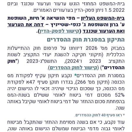
בית-המשפט המחוזי הוגש ערעור וערעור שכנגד וביום
1.5.2022 ניתן פסק-הדין בערעורים האמורים.
בית-המשפט העליון
– מפי הנשיאה א' חיות, השופטת
ע' ברון והשופטת ג' כנפי-שטייניץ –
דחה את הערעור
ואת הערעור שכנגד
(
קישור לפסק-הדין
).
התיקון במסגרת חוק ההסדרים
במבזק מס' 2026 דיווחנו על פרסום חוק ההתייעלות
הכלכלית (תיקוני חקיקה להשגת יעדי התקציב לשנות
התקציב 2023 ו־2024), התשפ"ג-2023 (
"חוק
ההסדרים"
) (
קישור לחוק ההסדרים
).
במסגרת חוק ההסדרים
*
נקבע תיקון עקיף לפקודת מס
הכנסה (תיקון מס' 266), בגדרו תוקן סעיף 47א לפקודת
מס הכנסה, כך שסכום הניכוי שיהיה זכאי לו הנישום יהיה
52% מסכום דמי ביטוח לאומי ששילם בשנת-המס
בהפחתת סכום ההחזר של דמי ביטוח לאומי שקיבל באותה
שנה.
* ראו סעיף 40 לחוק ההסדרים.
עוד נקבע, כי אם בשנה מסוימת ההחזר שהתקבל מביטוח
לאומי גבוה מדמי הביטוח שמשלם הנישום באותה שנה,