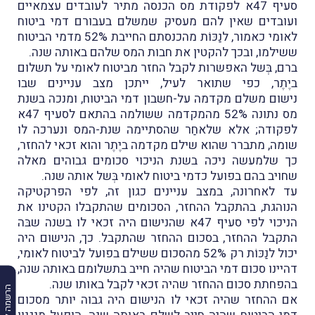
סעיף 47א לפקודת מס הכנסה מתיר לעובדים עצמאיים
ועובדים שאין להם מעסיק שמשלם בעבורם דמי ביטוח
לאומי כאמור, לנַכּוֹת מהכנסתם החייבת 52% מדמי הביטוח
ששילמו, ובכך להקטין את חבות המס שלהם באותה שנה.
ברם, בְּשל האפשרות לקבל החזר מביטוח לאומי על תשלום
ביֶתֶר, כפי שתואר לעיל, ייתכן מצב עניינים שבו
נישום משלם מקדמה על-חשבון דמי הביטוח, ומנכה בשנת
מס נתונה 52% מהמקדמה ששולמה בהתאם לסעיף 47א
לפקודה; אלא שלאחַר שהסתיימה שנת-המס ונערכה לו
שומה, מתברר שהוא שילם מקדמה ביֶתֶר והוא זכאי להחזר,
כך שלמעשה ניכה בשנת הניכוי סכומים גבוהים מאלה
שחויב בהם בפועל כדמי ביטוח לאומי בְּשל אותה שנה.
עד לאחרונה, במצב עניינים כגון זה, לפי הפרקטיקה
הנוהגת, בהתקבל ההחזר, הסכומים שהתקבלו הקטינו את
הניכוי לפי סעיף 47א שהנישום היה זכאי לו בשנה שבּה
התקבל ההחזר, בסכום ההחזר שהתקבל. כך, הנישום היה
יכול לנַכּוֹת רק 52% מהסכום ששילם בפועל לביטוח לאומי,
דהיינו סכום דמי הביטוח שהיה חייב בתשלומם באותה שנה,
בהפחתת סכום ההחזר שהיה זכאי לקבל באותו שנה.
הרשמה למבזקים
אם ההחזר שהיה זכאי לו הנישום היה גבוה יותר מסכום