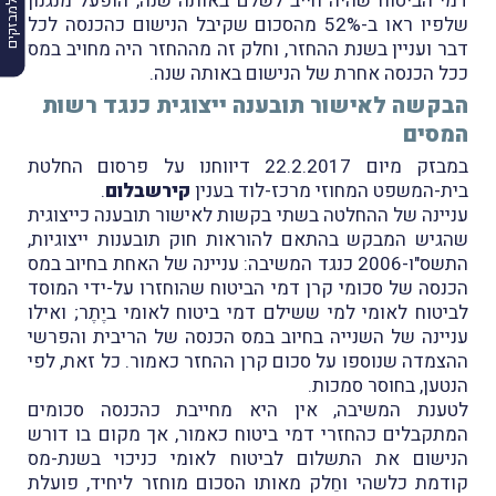
דמי הביטוח שהיה חייב לשלם באותה שנה, הופעל מנגנון
שלפיו ראו ב-52% מהסכום שקיבל הנישום כהכנסה לכל
דבר ועניין בשנת ההחזר, וחלק זה מההחזר היה מחויב במס
ככל הכנסה אחרת של הנישום באותה שנה.
הבקשה לאישור תובענה ייצוגית כנגד רשות
המסים
במבזק מיום 22.2.2017 דיווחנו על פרסום החלטת
בית-המשפט המחוזי מרכז-לוד בענין
קירשבלום
.
עניינה של ההחלטה בשתי בקשות לאישור תובענה כייצוגית
שהגיש המבקש בהתאם להוראות חוק תובענות ייצוגיות,
התשס"ו-2006 כנגד המשיבה: עניינה של האחת בחיוב במס
הכנסה של סכומי קרן דמי הביטוח שהוחזרו על-ידי המוסד
לביטוח לאומי למי ששילם דמי ביטוח לאומי ביֶתֶר; ואילו
עניינה של השנייה בחיוב במס הכנסה של הריבית והפרשי
ההצמדה שנוספו על סכום קרן ההחזר כאמור. כל זאת, לפי
הנטען, בחוסר סמכות.
לטענת המשיבה, אין היא מחייבת כהכנסה סכומים
המתקבלים כהחזרי דמי ביטוח כאמור, אך מקום בו דורש
הנישום את התשלום לביטוח לאומי כניכוי בשנת-מס
קודמת כלשהי וחֵלק מאותו הסכום מוחזר ליחיד, פועלת