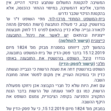
המשיבה להקטנת התשלום שנתבע כניכוי. דהיינו, אין
מדובר, אליבא דהמשיבה, במיסוי ההחזר כהכנסה, אלא
בהקטנת הניכוי שכבר נדרש.
בית-המשפט המחוזי מרכז-לוד
, מפי השופט ד"ר ש'
בורנשטין, קבע, כי פעולת הנתבעת (רשות המסים) מהווה
לכאורה גבייה שלא כדין בהתאם לפרט 11 לחוק תובענות
ייצוגיות ובהתאם
יש לאשר את ניהול התובענה
כייצוגית
(
קישור להחלטה
).
בהמשך לכך, דיווחנו במסגרת מבזק מס' 1824 מיום
15.12.2019 בדבר פסק-הדין של בית-המשפט בתובענה,
בגדרו
קיבל השופט בורנשטין את התובענה באופן
חלקי
(
קישור לפסק-הדין
).
השופט בורנשטין דחה את טענת הרשות כי הגבייה נעשתה
כדין וכי בנסיבות העניין, אין מקום לפטוֹר אותה מחובת
השבה.
עם זאת, היות שלא כל חברי הקבוצה אכן ניזוקו מפעולת
הרשות, כמו גם לאור טענתה של הרשות בדבר הגנת
התקציב והפגיעה בקופה הציבורית, צמצם השופט את
היקף ההשבה.
במבזק מס' 1824 מיום 15.12.2019, כי על פסק-הדין של