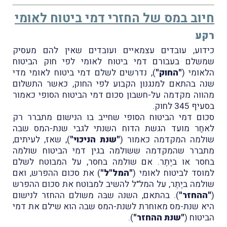
חיוב במס של החזרי דמי ביטוח לאומי
רקע
כידוע, עובדים עצמאיים ועובדים שאין להם מעסיק
שמשלם בעבורם דמי ביטוח לאומי לפי חוק הביטוח
הלאומי (
"החוק"
), נדרשים לשלם דמי ביטוח לאומי מדי
שנה בהתאם למנגנון הקבוע לפי החוק, כאשר התשלום
מהווה מקדמה על-חשבון סכום דמי הביטוח הסופי כאמור
בסעיף 345 לחוק.
סכום דמי הביטוח הסופי שחייב בו הנישום מתברר רק
לאחַר מועד הגשת הדוח השנתי לגבי שנת-המס שבה
שולמה המקדמה כאמור (
"שנת הניכוי"
), שאז, לעיתים,
מתברר שהמקדמה ששולמה בגין דמי הביטוח שולמה
בחסר או ביֶתֶר. אם שולמה בחסר, על המבוטח לשלם
למוסד לביטוח לאומי (
"המל"ל"
) את סכום ההפרש, ואם
שולמה ביֶתֶר, על המל"ל להשיב למבוטח את סכום ההפרש
(
"ההחזר"
). בהתאם, השנה שבּה משולם ההחזר לנישום
היא שנת-מס מאוחרת לשנת-המס שבה הוא שילם את דמי
הביטוח (
"שנת ההחזר"
).