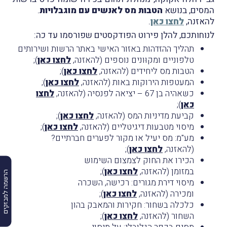
המסים, בנושא
הטבות מס לאנשים עם מוגבלויות
.
להאזנה,
לחצו כאן
.
לנוחותכם, להלן פירוט הפודקסטים שפורסמו עד כה:
תהליך ההזדהות באזור האישי באתר הרשות ושירותים
טלפוניים ומקוּונים נוספים (להאזנה,
לחצו כאן
);
הטבות מס ליחידים (להאזנה,
לחצו כאן
);
המעטפות הירוקות באות (להאזנה,
לחצו כאן
);
כשאהיה בן 67 – יציאה לפנסיה (להאזנה,
לחצו
כאן
);
קביעת מדיניות המס (להאזנה,
לחצו כאן
);
מיסוי מטבעות דיגיטליים (להאזנה,
לחצו כאן
);
מע"מ: מס יעיל או מקור לפערים חברתיים?
(להאזנה,
לחצו כאן
);
הכירו את החוק לצמצום השימוש
במזומן (להאזנה,
לחצו כאן
);
הרשמה למבזקים
מיסוי דירת מגורים: רכישה, השכרה
ומכירה (להאזנה,
לחצו כאן
);
כלכלה בשחור: חקירות והמאבק בהון
השחור (להאזנה,
לחצו כאן
);