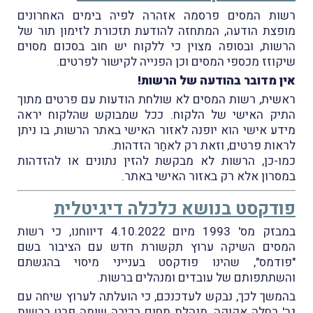
רשות המסים פרסמה אזהרה לפיה בימים האחרונים
מופצת הודעה, המתחזה להודעת תזכורת לזימון תור של
הרשות, ובסופה מצוין כי ללקוח יש חוב בסכום מסוים
שיקוזז מכספי המסים וכן הפנייה לקישור לפרטים.
אין מדובר בהודעה של הרשות!
ראשית, רשות המסים לא שולחת הודעות עם פרטים מתוך
התיק האישי של הלקוח. ככל שמבוקש שהלקוח יראה
מידע אישי הוא יופנה לאזור האישי באתר הרשות, בו ניתן
לראות פרטים, וזאת רק לאחַר הזדהות.
כמו-כן, הרשות לא מבקשת להזין נתונים או להזדהות
במסרון אלא רק באזור האישי באתר.
פודקסט בנושא כלכלה דיגיטלית
במבזק מס' 1993 מיום 4.10.2022 דיווחנו, כי רשות
המסים השיקה ערוץ תקשורת חדש עם הציבור בשם
"פודמס", שהינו פודקסט בענייני מיסוי בהגשתם
והשתתפותם של עובדים ומנהלים ברשות.
בהמשך לכך, נבקש לעדכנכם, כי הועלתה לערוץ שיחה עם
גב' רחלה אקוקה, מנהלת תחום בכירה שומה פרט ברשות