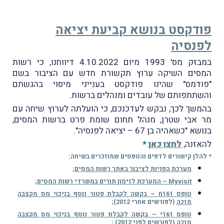
פודקסט בנושא קביעת יציאה
לפנסיה
במבזק מס' 1993 מיום 4.10.2022 דיווחנו, כי רשות
המסים השיקה ערוץ תקשורת חדש עם הציבור בשם
"פודמס" שהינו פודקסט בענייני מיסוי בהגשתם
והשתתפותם של עובדים ומנהלים ברשות.
בהמשך לכך, נבקש לעדכנכם, כי הועלתה לערוץ שיחה עם
מר אבי שטרן, מנהל תחום שומת פרט ברשות המסים,
בנושא "כשאהיה בן 67 – יציאה לפנסיה".
להאזנה,
לחצו כאן
.
*
* להלן קישורים לדפים והטפסים שמוזכרים בשיחה:
מערכת הפניות לציבור באתר רשות המסים
;
Myvisit – המערכת לזימון תורים במשרדי רשות המסים
;
טופס 161ח – בקשה לקבלת פטור נוסף בניכוי מס מקצבה
מזכה
(לפורשים אחרי 2012);
טופס 161י – בקשה לקבלת פטור נוסף בניכוי מס מקצבה
מזכה
(לפורשים לפני 2012) ;