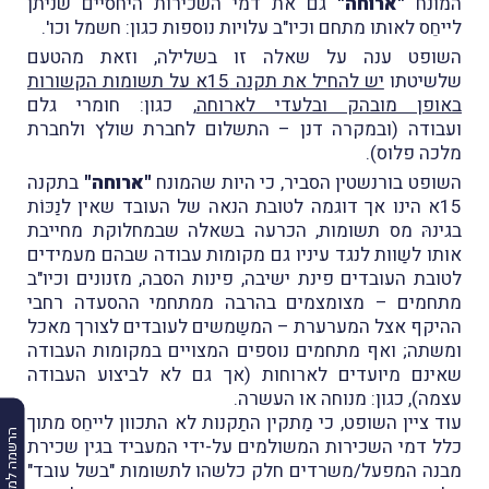
המונח
"ארוחה"
גם את דמי השכירות היחסיים שניתן
לייחֵס לאותו מתחם וכיו"ב עלויות נוספות כגון: חשמל וכו'.
השופט ענה על שאלה זו בשלילה, וזאת מהטעם
שלשיטתו
יש להחיל את תקנה 15א על תשומות הקשורות
באופן מובהק ובלעדי לארוחה
, כגון: חומרי גלם
ועבודה (ובמקרה דנן – התשלום לחברת שולץ ולחברת
מלכה פלוס).
השופט בורנשטין הסביר, כי היות שהמונח
"ארוחה"
בתקנה
15א הינו אך דוגמה לטובת הנאה של העובד שאין לנַכּוֹת
בגינהּ מס תשומות, הכרעה בשאלה שבמחלוקת מחייבת
אותו לשַוות לנגד עיניו גם מקומות עבודה שבהם מעמידים
לטובת העובדים פינת ישיבה, פינות הסבה, מזנונים וכיו"ב
מתחמים – מצומצמים בהרבה ממתחמי ההסעדה רחבי
ההיקף אצל המערערת – המשַמשים לעובדים לצורך מאכל
ומשתה; ואף מתחמים נוספים המצויים במקומות העבודה
שאינם מיועדים לארוחות (אך גם לא לביצוע העבודה
עצמה), כגון: מנוחה או העשרה.
עוד ציין השופט, כי מַתקין התַקנות לא התכוון לייחֵס מתוך
הרשמה למבזקים
כלל דמי השכירות המשולמים על-ידי המעביד בגין שכירת
מבנה המפעל/משרדים חלק כלשהו לתשומות "בשל עובד"