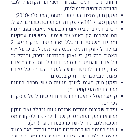
דיווח, ניכוי המס במקור ותשלום מקדמות לגבי
הכנסה מנכסים דיגיטליים;
תיקון חוק צמצום השימוש במזומן, התשס"ח-2018;
תיקון סעיף 141א לפקודת מס הכנסה שהוזכר לעיל;
יישום המלצות בינלאומיות בנושא מאבק בעבריינות
מס והלבנת הון באמצעות שימוש ביישויות עסקיות
ומבנים משפטיים ובכלל זאת תיקון פרק רביעי 2
בחלק ה' לפקודת מס הכנסה על-מנת לקבוע, על אף
האמור בכל דין, כי
נאמן
כהגדרתו בפרק, ובכלל זה
כל אדם שהחזיק בנכס הרשום על שמו לטובת אדם
אחר, יחויב להגיש הודעה לפקיד-השומה על יצירת
נאמנות במסגרתה החזיק בנכסים;
תיקון חוק מע"מ לצורך מניעת מעשי מרמה בתחום
החשבוניות הפיקטיביות;
קביעת מסלול מיסויי חדש וייחודי שיחול על
עוסקים
זעירים
;
עידוד שכירות מוסדית ארוכת טווח ובכלל זאת תיקון
ההוראות הקבועות בפרק שני 1 לחלק ד לפקודת מס
הכנסה לגבי
קרן להשקעות במקרקעין
(ריט);
שינוי במיסוי
השכרת דירות מגורים
ובכלל זאת ביטול
ההצמדה למדד של סכום תקרת ההכנסה הפטורה