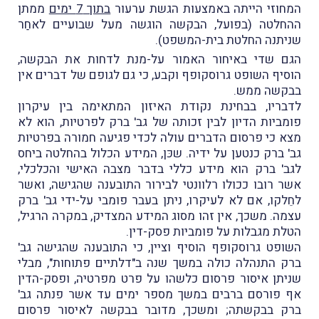
המחוזי הייתה באמצעות הגשת ערעור
בתוך 7 ימים
ממתן
ההחלטה (בפועל, הבקשה הוגשה מעל שבועיים לאחַר
שניתנה החלטת בית-המשפט).
הגם שדי באיחור האמור על-מנת לדחות את הבקשה,
הוסיף השופט גרוסקופף וקבע, כי גם לגופם של דברים אין
בבקשה ממש.
לדבריו, בבחינת נקודת האיזון המתאימה בין עיקרון
פומביות הדיון לבין זכותה של גב' ברק לפרטיות, הוא לא
מצא כי פרסום הדברים עולה לכדי פגיעה חמורה בפרטיות
גב' ברק כנטען על ידיה. שכּן, המידע הכלול בהחלטה ביחס
לגב' ברק הוא מידע כללי בדבר מצבה האישי והכלכלי,
אשר רובו ככולו רלוונטי לבירור התובענה שהגישה, ואשר
לחֵלקו, אם לא לעיקרו, ניתן בעבר פומבי על-ידי גב' ברק
עצמה. משכך, אין זהו מסוג המידע המצדיק, במקרה הרגיל,
הטלת מגבלות על פומביות פסק-דין.
השופט גרוסקופף הוסיף וציין, כי התובענה שהגישה גב'
ברק התנהלה כולה במשך שנה ב"דלתיים פתוחות", מבלי
שניתן איסור פרסום כלשהו על פרט מפרטיה, ופסק-הדין
אף פורסם ברבים במשך מספר ימים עד אשר פנתה גב'
ברק בבקשתה; ומשכך, מדובר בבקשה לאיסור פרסום