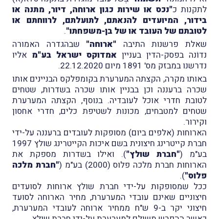
לתקנות כ
"נכס או שירות כגון ארוחה, דיור, מתנה או
בידור, המיועדים להנאתם, לתועלתם, לרווחתם או
לטובתם של העובד או של בן-משפחתו"
.
שאלת פרשנות התיבה
"ארוחה"
שבהגדרה האמורה
נדוֹנה בפסק-הדין בעניין
אמדוקס ישראל בע"מ
אליו
נדרשנו במבזק מס' 1891 מיום 22.12.2020.
באותו מקרה, הקצתה המערערת בקומפלקס הבניינים אותו
שכרה ברעננה וכן בבניין אותו שכרה בשדרות, שטחים
לטובת חדרי אוכל לעובדיה. בנוסף, הקצתה המערערת
שטחים למטבחים, מכונות לשטיפת כלים, חדרי אחסון
וקירור.
הארוחות (אלפים ביום) מסופקות לעובדים ברעננה על-ידי
חברת קייטרינג חיצונית בשם איכות הקייטרינג שולץ 1997
בע"מ (
"חברת שולץ"
). ואילו בשדרות מספקת את
הארוחות חברת מלכה פלוס (2000) בע"מ (
"חברת מלכה
פלוס"
).
ככל שמסופקות על-ידי חברת שולץ ארוחות לסועדים
חיצוניים שאינם עובדי המערערת, מחיר הארוחה לסועד
חיצוני יקר ב-9 ש"ח ממחיר ארוחה לעובדי המערערת,
כאשר ההפרש משולם למערערת על-ידי חברת שולץ.