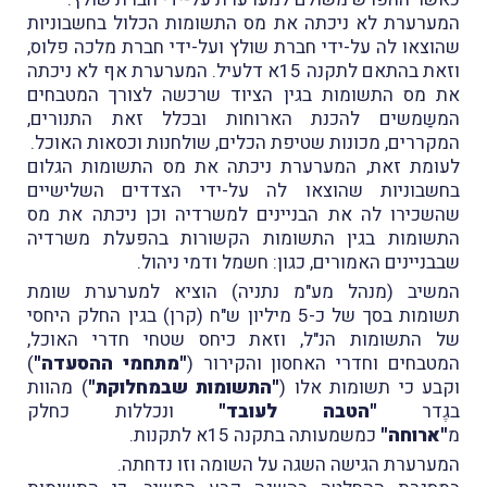
המערערת לא ניכתה את מס התשומות הכלול בחשבוניות
שהוצאו לה על-ידי חברת שולץ ועל-ידי חברת מלכה פלוס,
וזאת בהתאם לתקנה 15א דלעיל. המערערת אף לא ניכתה
את מס התשומות בגין הציוד שרכשה לצורך המטבחים
המשַמשים להכנת הארוחות ובכלל זאת התנורים,
המקררים, מכונות שטיפת הכלים, שולחנות וכסאות האוכל.
לעומת זאת, המערערת ניכתה את מס התשומות הגלום
בחשבוניות שהוצאו לה על-ידי הצדדים השלישיים
שהשכירו לה את הבניינים למשרדיה וכן ניכתה את מס
התשומות בגין התשומות הקשורות בהפעלת משרדיה
שבבניינים האמורים, כגון: חשמל ודמי ניהול.
המשיב (מנהל מע"מ נתניה) הוציא למערערת שומת
תשומות בסך של כ-5 מיליון ש"ח (קרן) בגין החלק היחסי
של התשומות הנ"ל, וזאת כיחס שטחי חדרי האוכל,
המטבחים וחדרי האחסון והקירור (
"מתחמי ההסעדה"
)
וקבע כי תשומות אלו (
"התשומות שבמחלוקת"
) מהוות
בגֶדר
"הטבה לעובד"
ונכללות כחלק
מ
"ארוחה"
כמשמעותה בתקנה 15א לתקנות.
המערערת הגישה השגה על השומה וזו נדחתה.