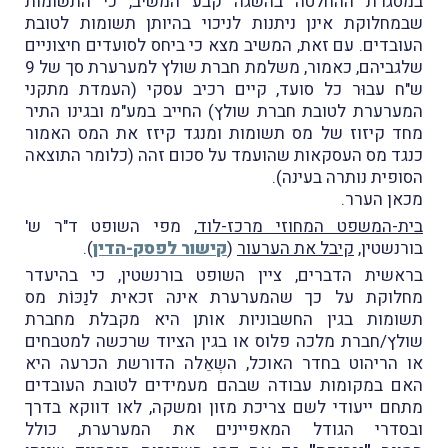
במסגרת ההחלטה בהשגה קבע המשיב, כי התשומות
שבמחלוקת אינן ניתנות לניכוי בהיותן תשומות לטובת
העובדים. עם זאת, המשיב מצא כי ביחס לסועדים חיצוניים
שלגביהם, כאמור, משלמת חברת שולץ למערערת סך של 9
ש"ח עבוּר כל סועד, קיים רכיב עסקי (העמדת מתקני
המערערת לטובת חברת שולץ) החייב במע"מ ובגינו התיר
מחד קיזוז של מס תשומות ומנגד קיזז את המס האמור
כנגד מס העסקאות שהועמד על סכום זהה (כלומר התוצאה
הסופית נותרה בעינה).
מכאן הערר.
בית-המשפט המחוזי מרכז-לוד
, מפי השופט ד"ר ש'
בורנשטין,
קיבל את הערעור
(
קישור לפסק-הדין
).
בראשית הדברים, ציין השופט בורנשטין, כי בהיעדר
מחלוקת על כך שהמערערת אינה זכאית לנַכּוֹת מס
תשומות בגין החשבוניות אותן היא מקבלת מחברת
שולץ/חברת מלכה פלוס או בגין הציוד שרכשה למטבחים
או הריהוט בחדר האוכל, השְאֵלה הדורשת הכרעה היא
האם במקומות עבודה שבהם מעמידים לטובת העובדים
מתחם ייעודי לשם צריכת מזון ומשקה, לאו דווקא בדרך
ובסדרי הגודל המאפיינים את המערערת, כולל