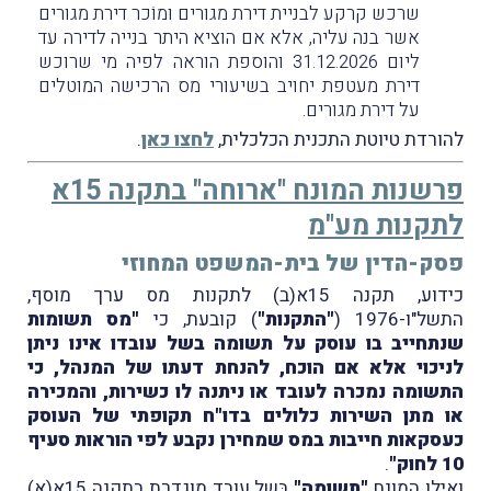
שרכש קרקע לבניית דירת מגורים ומוֹכר דירת מגורים
אשר בנה עליה, אלא אם הוציא היתר בנייה לדירה עד
ליום 31.12.2026 והוספת הוראה לפיה מי שרוכש
דירת מעטפת יחויב בשיעורי מס הרכישה המוטלים
על דירת מגורים.
להורדת טיוטת התכנית הכלכלית,
לחצו כאן
.
פרשנות המונח "ארוחה" בתקנה 15א
לתקנות מע"מ
פסק-הדין של בית-המשפט המחוזי
כידוע, תקנה 15א(ב) לתקנות מס ערך מוסף,
התשל"ו-1976 (
"התקנות"
) קובעת, כי
"מס תשומות
שנתחייב בו עוסק על תשומה בשל עובדו אינו ניתן
לניכוי אלא אם הוכח, להנחת דעתו של המנהל, כי
התשומה נמכרה לעובד או ניתנה לו כשירות, והמכירה
או מתן השירות כלולים בדו"ח תקופתי של העוסק
כעסקאות חייבות במס שמחירן נקבע לפי הוראות סעיף
10 לחוק"
.
ואילו המונח
"תשומה"
בְּשל עובד מוגדרת בתקנה 15א(א)