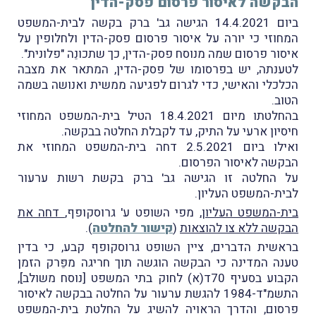
הבקשה לאיסור פרסום פסק-הדין
ביום 14.4.2021 הגישה גב' ברק בקשה לבית-המשפט
המחוזי כי יורה על איסור פרסום פסק-הדין ולחלופין על
איסור פרסום שמה מנוסח פסק-הדין, כך שתכונֵה "פלונית".
לטענתה, יש בפרסומו של פסק-הדין, המתאר את מצבה
הכלכלי והאישי, כדי לגרום לפגיעה ממשית ואנושה בשמה
הטוב.
בהחלטתו מיום 18.4.2021 הטיל בית-המשפט המחוזי
חיסיון ארעי על התיק, עד לקבלת החלטה בבקשה.
ואילו ביום 2.5.2021 דחה בית-המשפט המחוזי את
הבקשה לאיסור הפרסום.
על החלטה זו הגישה גב' ברק בקשת רשות ערעור
לבית-המשפט העליון.
בית-המשפט העליון
, מפי השופט ע' גרוסקופף,
דחה את
הבקשה ללא צו להוצאות
(
קישור להחלטה
).
בראשית הדברים, ציין השופט גרוסקופף קבע, כי בדין
טענה המדינה כי הבקשה הוגשה תוך חריגה מפֵּרק הזמן
הקבוע בסעיף 70ד(א) לחוק בתי המשפט [נוסח משולב],
התשמ"ד-1984 להגשת ערעור על החלטה בבקשה לאיסור
פרסום, והדרך הראויה להשיג על החלטת בית-המשפט