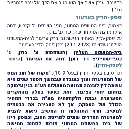
בדיעבד, עניין אשר אף הוא מטה את הכף אל עבר פומביות
הדיון.
פסק-הדין בערעור
כאמור, בית-המשפט המחוזי, מפי השופט ה' קירש, דחה
את המרצת הפתיחה שהגישה גב' ברק.
על פסק-הדין האמור הגישה גב' ברק ערעור לבית-המשפט
העליון ושלשום (29.1.2023) ניתן פסק-הדין בערעור.
בית-המשפט העליון
(השופטות ע' ברון, ג'
כנפי-שטייניץ ו-ר' רונן)
דחה את הערעור
(
קישור
לפסק-הדין
).
וכך נקבע בפסק-הדין (בפס' 10-9):
"מקורו של חוב המס
של המערערת נעוץ בעובדה שבמשך מספר שנים היא
עשתה דין לעצמה ונמנעה מתשלום מע"מ בגין עיסוקה
בתחום יחסי הציבור. זאת כאשר בחלק מהמקרים
המערערת גבתה מלקוחותיה מע"מ בגדרי המחיר
הכולל של העסקה, אך לא העבירה את הכספים
למשיב. חרף התנהלות זו המשיב ניאות להציע
למערערת הסדרים שונים לפריסת החוב, ובפסק דינו
של בית המשפט המחוזי פורטו לפחות חמישה