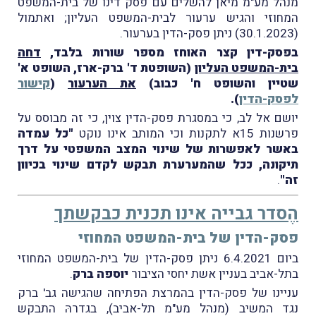
מנהל מע"מ מיאן להשלים עם פסק דינו של בית-המשפט
המחוזי והגיש ערעור לבית-המשפט העליון; ואתמול
(30.1.2023) ניתן פסק-הדין בערעור.
בפסק-דין קצר האוחז מספר שורות בלבד,
דחה
בית-המשפט העליון
(השופטת ד' ברק-ארז, השופט א'
שטיין והשופט ח' כבוב)
את הערעור
(
קישור
לפסק-הדין
).
יושם אל לב, כי במסגרת פסק-הדין צוין, כי זה מבוסס על
פרשנות 15א לתקנות וכי המותב אינו נוקט
"כל עמדה
באשר לאפשרות של שינוי המצב המשפטי על דרך
תיקונה, ככל שהמערערת תבקש לקדם שינוי בכיוון
זה"
.
הֶסדר גבייה אינו תכנית כבקשתך
פסק-הדין של בית-המשפט המחוזי
ביום 6.4.2021 ניתן פסק-הדין של בית-המשפט המחוזי
בתל-אביב בעניין אשת יחסי הציבור
יוספה ברק
.
עניינו של פסק-הדין בהמרצת הפתיחה שהגישה גב' ברק
נגד המשיב (מנהל מע"מ תל-אביב), בגדרהּ התבקש