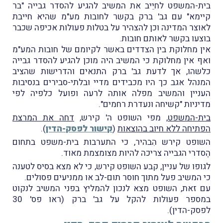
בית-המשפט לחיֵיב את המשיב להגיע להסדר גבייה "בר
קיימא" עם גב' ברק בקשר לחובות מע"מ שהיא חייבת
לאוצר המדינה וכן להצהיר על בטלות פעולות אכיפה שכבר
בוצעו בקשר לאותם חובות.
אין מחלוקת בין הצדדים באשר לקיומם של חובות המע"מ
ואף אין מחלוקת כי המשיב היה מוכן להגיע להסדר גבייה
כלשהו, אך לדעת גב' ברק התנאים והדרישות שהציב
המנהל אגב כך היו מכבידים מדיי ובלתי-סבירים בנסיבות
העניין והמשיב מפלה אותה לרעה ופועל כלפיה לפי
מדיניות "קשיחה ונעדרת רחמים".
בית-המשפט
, מפי השופט ה' קירש,
דחה את המרצת
הפתיחה ללא חיוב בהוצאות
(
קישור לפסק-הדין
).
השופט קירש הִבהיר, כי התערבות בית-משפט בתחום
הֶסדרי הגבייה צריכה להיות מצומצמת מאוד.
לגופו של עניין, קבע השופט קירש, כי לא מצא בסיס לטענה
כי המשיב פעל מתוך חוסר תום-לב או ממניעים פסולים.
עם זאת, השופט מצא לנכון להמליץ בפני המשיב לנקוט
במספר פעולות להקל על גב' ברק (ראו פס' 30
לפסק-הדין).