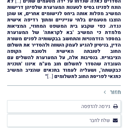
הסדרים כאלה שנדחו על ידה מטעמים שונים
[...]
לא
הונח לפנינו בסיס לטענות המערערת שלפיהן דרישות
המשיב מפלות אותה ביחס לנישומים אחרים, או שהן
הוצבו מטעמים בלתי ענייניים ומתוך רדיפה אישית
נגדה. כפי שקבע בית המשפט המחוזי, המציאות
מלמדת כי המשיב 'בא לקראתה' של המערערת
במספר הזדמנויות והתחשב בבקשותיה לפנים משורת
הדין, בניסיון להגיע לעמק השווה ולהסדיר את תשלום
החוב לטובתה האישית ולטובת הקופה
הציבורית.
בנסיבות אלה, על המערערת להשלים עם
העובדה שהסדר לתשלום חוב מע"מ איננו 'תוכנית
כבקשתה', ושעליה לעמוד בתנאים שהציב המשיב
כתנאי לפריסת החוב לתשלומים
[...]
"
חזור
גירסה להדפסה
שלח לחבר