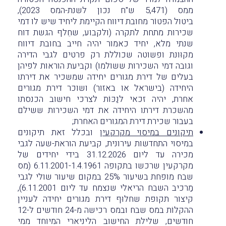
ממס (5,471 ש"ח נכון לשנת-המס 2023),
ביטול הפטוֹר מחובת דיווח הקיימת ליחיד שיש לו דמי
שכירות מתחת לתקרה (ולקבוע, שחֵלף הגשת דוח
שנתי מלא, יחיד כאמור יהיה חייב בחובת דיווח
מקוּונת ופשוטה שכוללת רק פרטים לגבי הדירה
וגובה דמי השכירות ששולמו) וקביעת הוראות לפיהן
בעלים של דירת מגורים יחידה שמשכיר את דירתו
היחידה (בישראל או באזור) ושוכר דירת מגורים
אחרת, יהיה זכאי לנַכּוֹת לצרכי חישוב הכנסתו
מהשכרת דירתו היחידה את דמי השכירות ששילם
בעבור שכירת דירת המגורים האחרת;
תיקונים במיסוי מקרקעין
ובכלל זאת תיקונים
במיסוי התחדשות עירונית, קביעת הוראת-שעה לגבי
מכירה עד ליום 31.12.2026 בידי יחידים של
מקרקעין שרכשו בתקופה 6.11.2001-1.4.1961 (מס
שבח מופחת בשיעור 25% במקום שיעור שולי לגבי
מַרכיב השבח הריאלי שנצמח עד ליום 6.11.2001),
קיצור תקופת שחלוּף דירת מגורים יחידה לעניין
ההקלוֹת במס שבח ובמס רכישה מ-24 חודשים ל-12
חודשים, שלילת החישוב הליניארי המיוחד ממי