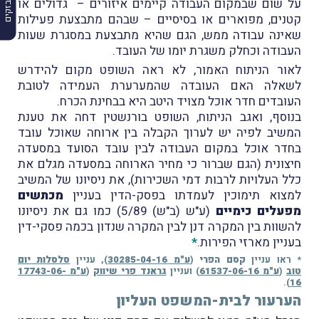
על שום שבמקום העבודה קיימים איזורים – גדולים או
קטנים, מפוארים או בסיסיים – שבהם מתבצעת פעילות
שאינה עבודה ממש, הגם שהיא מתבצעת במסגרת שעות
העבודה וכחלק משגרת יומו של העובד.
לאור הניתוח האמור, לא ראה השופט מקום להידרש
לשאלה האם העובדה שהמערערת העמידה לטובת
העובדים חדר אוכל מצויד היטב היא בבחינת הכרח.
בנוסף, ואגב הניתוח, השופט בורנשטין דחה את טענת
המשיב לפיה יש לערוך הקבלה בין ארוחה שאוכל עובד
בחדר אוכל במקום העבודה לבין עובד הסועד במסעדה
חיצונית (הגם שברור כי מחיר הארוחה במסעדה מגלם את
כלל העלויות לרבות דמי השכירות), את ניסיונו של המשיב
למצוא תימוכין לעמדתו בפסק-הדין בעניין
מכתשים
מפעלים כימיים
(ע"ש (ב"ש) 5/89) כמו גם את ניסיונו
להשוות בין המקרה דנן לבין המקרה שנדון בכמה פסקי-דין
בעניין מארזי הפירות.
*
* ראו עניין
קסם הפרי
(
ע"מ 30285-04-16
), עניין
סלסלות יום
טוב
(
ע"מ 61537-06-16
) ועניין
גראנד פרי שיווק
(
ע"מ 17743-06-
).
16
הערעור לבית-המשפט העליון