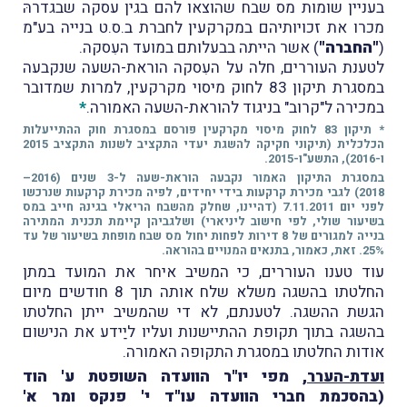
בעניין שומות מס שבח שהוצאו להם בגין עסקה שבגדרהּ
מכרו את זכויותיהם במקרקעין לחברת ב.ס.ט בנייה בע"מ
(
"החברה"
) אשר הייתה בבעלותם במועד העִסקה.
לטענת העוררים, חלה על העִסקה הוראת-השעה שנקבעה
במסגרת תיקון 83 לחוק מיסוי מקרקעין, למרות שמדובר
במכירה ל"קרוב" בניגוד להוראת-השעה האמורה.
*
* תיקון 83 לחוק מיסוי מקרקעין פורסם במסגרת חוק ההתייעלות
הכלכלית (תיקוני חקיקה להשגת יעדי התקציב לשנות התקציב 2015
ו-2016), התשע"ו-2015.
במסגרת התיקון האמור נקבעה ​הוראת-שעה ל-3 שנים (2016–
2018) לגבי מכירת קרקעות בידי יחידים, לפיה מכירת קרקעות שנרכשו
לפני יום 7.11.2011 (דהיינו, שחלק מהשבח הריאלי בגינהּ חייב במס
בשיעור שולי, לפי חישוב ליניארי) ושלגביהן קיימת תכנית המתירה
בנייה למגורים של 8 דירות לפחות יחול מס שבח מופחת בשיעור של עד
25%. זאת, כאמור, בתנאים המנויים בהוראה.
עוד טענו העוררים, כי המשיב איחר את המועד במתן
החלטתו בהשגה משלא שלח אותה תוך 8 חודשים מיום
הגשת ההשגה. לטענתם, לא די שהמשיב ייתן החלטתו
בהשגה בתוך תקופת ההתיישנות ועליו ליַידע את הנישום
אודות החלטתו במסגרת התקופה האמורה.
ועדת-הערר
, מפי יו"ר הוועדה השופטת ע' הוד
(בהסכמת חברי הוועדה עו"ד י' פנקס ומר א'