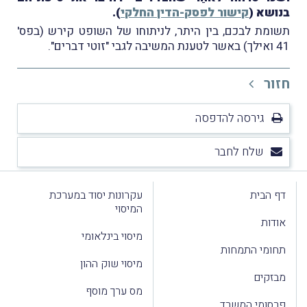
בנושא (
קישור לפסק-הדין החלקי
).
תשומת לבכם, בין היתר, לניתוחו של השופט קירש (בפס'
41 ואילך) באשר לטענת המשיבה לגבי "זוטי דברים".
חזור
גירסה להדפסה
שלח לחבר
דף הבית
עקרונות יסוד במערכת
המיסוי
אודות
מיסוי בינלאומי
תחומי התמחות
מיסוי שוק ההון
מבזקים
מס ערך מוסף
פרסומי המשרד