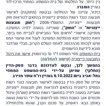
בין היתר, על החלטתו של בית-המשפט המחוזי מרכז-לוד
בעניין
גומברג
.
כזכור, עניינה של ההחלטה בבקשה (מתוקנת) לאישור
תובענה כנגד רשות המסים כייצוגית בהתאם להוראות חוק
תובענות ייצוגיות, התשס"ו-2006 (
"חוק תובענות
ייצוגיות"
או
"החוק"
), שעניינה בטענה לפיה המשיבה
מנפיקה אישורי "תיאום מס" המביאים לגביית מס ביֶתֶר,
וזאת כפועל יוצא מהחלטת המשיבה לעגל את שיעור המס
שיש לנַכותו מההכנסה לאחוז השלם הקרוב, מבלי שהדבר
מובא לידיעת הנישומים.
בית-המשפט
, מפי השופט ד"ר ש' בורנשטין,
אישר את ניהול
התובענה כייצוגית
(
קישור להחלטה
).
בהמשך לכך, נבקש לעדכנכם בדבר פסק-הדין
(החלקי) שניתן על-ידי בית-המשפט המחוזי
בתל-אביב ביום 6.10.2022 בעניין רו"ח עופר מנירב
.
עניינו של פסק-הדין בבקשה לאישור תובענה כנגד רשות
המסים כייצוגית בהתאם להוראות חוק תובענות ייצוגיות,
שעניינה בטענה לפיה במחשבי רשות המסים (שע"מ) עיגול
סכומים אגב השבת החזר מס לנישום על-ידי הרשות נעשה
באופן הבא: ראשית, על סכום הקרן, שהוא מלכתחילה