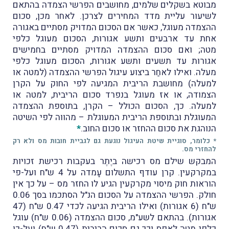
מבוטא בשקלים שלמים, מחושבים הפרשי הצמדה בהתאם
לשיעור עליית מדד המחירים לצרכן. לאחר מכן, סכום
ההצמדה מעוגל, כאשר אם הסכום המדויק מסתיים באגורה
אחת עד ארבעים ותשע אגורות, הסכום מעוגל כלפי
מטה; ואם סכום ההצמדה המדויק מסתיים בחמישים
אגורות עד תשעים ותשע אגורות, הסכום מעוגל כלפי
מעלה. ואילו לאחַר ביצוע עיגול הפרשי ההצמדה (למטה או
למעלה) מחושבת הריבית המגיעה לפי החוק על הקרן
הצמודה, או אז מעוגל בנפרד סכום הריבית, למטה או
למעלה. כך, הסכום הכולל – הקרן, בתוספת ההצמדה
המעוגלת ובתוספת הריבית המעוגלת – מהווה לפי השיטה
הנוהגת את סכום ההחזר או סכום החוב.
*
* כלומר, סוגיית שיטת העיגול נוגעת גם לגביית חובות מס ולא רק
להחזרי מס.
המבקש שילם מס רכישה ביֶתֶר בעקבות רכישת זכויות
במקרקעין. קרן עודף התשלום עָמדה על 4 ש"ח ועל-פי
הוראות חוק מיסוי מקרקעין הגיע לו החזר מס – על כך אין
חולק. הפרשי ההצמדה על הסכום הנ"ל הסתכמו בסך 0.06
ש"ח (6 אגורות) ואילו הריבית הגיעה לכדי 0.47 ש"ח (47
אגורות). בהתאם לשע"מ, סכום ההצמדה (0.06 ש"ח) עוגל
כלפי מטה לאפס וכך גם סכום הריבית (0.47 ש"ח) ועל-כן