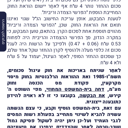
סכום ההחזר נותר 4 ש"ח אף לאחַר יישום הוראת החוק
המחייבת הוספת "הפרשי הצמדה וריבית".
לטענת המבקש, אופן עריכת החישוב הנ"ל שגוי ואיננו
הרשמה למבזקים
תואם את הוראות החוק. שכּן, "הפרשי הצמדה וריבית"
מהווים תוספת אחת לסכום הקרן. בהתאם, טוען המבקש, כי
במקרה הנדון, סך הפרשי ההצמדה והריבית היה לפחות
0.53 ש"ח (0.06 + 0.47) ולפיכך על הרשות היה לעגל
סכום זה כלפי מעלה ולהוסיף לקרן ההחזר שקל אחד שלם,
כך שסכום ההחזר הסופי, לאחַר העיגול, יעמוד על 5 ש"ח
ולא 4 ש"ח.
לאחַר שניתח באריכות את חוק עיגול סכומים,
תשמ"ו-1985 ואת ההוראות הרלבנטיות בחוק מיסוי
מקרקעין, פקודת מס הכנסה וחוק
מע"מ,
דחה
בית-המשפט המחוזי
, מפי השופט ה'
קירש,
את הבקשה
, בקובעו כי זו לא ראויה להידון
כתובענה ייצוגית.
עם זאת, בית-המשפט הוסיף וקבע, כי עצם הגשתה
עשויה להביא לשינוי מתחייב בפעולת רשות המסים
לגבי העתיד ועל-כן ניתן יהיה לשקול פסיקת גמול
ושכר-טרחה לאחַר שהצדדים ירחיבו את טיעוניהם