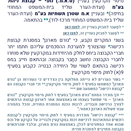
מיסוי מקרקעין בעניין
(ס.א.מ.) נופי – קבוצת ניהול
בע"מ
(ועדת-הערר שליד בית-המשפט המחוזי
בחיפה)
*
ובעניין
א.מ שטרן תשתיות בע"מ
(ועדת-הערר
שליד בית-המשפט המחוזי מרכז-לוד),
**
בהתאמה.
* למַעבר למבזק בעניין זה,
לחצו כאן
.
** למַעבר למבזק בעניין זה,
לחצו כאן
.
בשני המקרים נקבע, כי "גורם מארגן" במסגרת קבוצת
רכישה
*
שהצטרף למערכת ההסכמים עליהם חתמו יתר
חברי הקבוצה ביחס לחלק מהיחידות במקרקעין שלא סוחרו
לחברי הקבוצה נחשב כחָבר בקבוצה ובהתאם חייב במס
רכישה בהתאם לשווי של היחידה כבנויה כקבוע בסעיף
9(א) לחוק מיסוי מקרקעין.
* בשני העררים לא הייתה מחלוקת בין הצדדים כי העוררות הן "גורם
מארגן" כמשמעו בסעיף 1 לחוק מיסוי מקרקעין,** וכי חברי הקבוצה הם
"קבוצת רכישה" כמשמעה שם.***
** וכך מוגדר המונח "גורם מארגן" בסעיף 1 לחוק מיסוי מקרקעין: "'גורם
מארגן' – מי שפועל בעצמו או באמצעות אחר לארגון קבוצת הרוכשים
לצורך הרכישה והבנייה, לרבות הכנת המסגרת החוזית, והכל בתמורה
עבור פעולות הארגון כאמור;"
*** "קבוצת רכישה" מוגדרת בסעיף 1 לחוק מיסוי מקרקעין כ"קבוצת
רוכשים המתארגנת לרכישת זכות במקרקעין ולבנייה על הקרקע של נכס
שהוא אחד המפורטים להלן, באמצעות גורם מארגן, ובלבד שהרוכשים
בקבוצה מחויבים למסגרת חוזית: