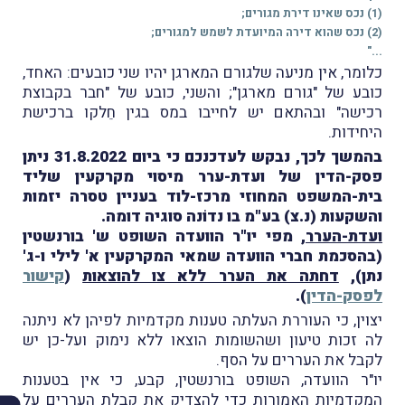
(1) נכס שאינו דירת מגורים;
(2) נכס שהוא דירה המיועדת לשמש למגורים;
..."
כלומר, אין מניעה שלגורם המארגן יהיו שני כובעים: האחד,
כובע של "גורם מארגן"; והשני, כובע של "חבר בקבוצת
רכישה" ובהתאם יש לחייבו במס בגין חֵלקו ברכישת
היחידות.
בהמשך לכך, נבקש לעדכנכם כי ביום 31.8.2022 ניתן
פסק-הדין של ועדת-ערר מיסוי מקרקעין שליד
בית-המשפט המחוזי מרכז-לוד בעניין טסרה יזמות
והשקעות (נ.צ) בע"מ בו נדוֹנה סוגיה דומה.
ועדת-הערר
, מפי יו"ר הוועדה השופט ש' בורנשטין
(בהסכמת חברי הוועדה שמאי המקרקעין א' לילי ו-ג'
נתן),
דחתה את הערר ללא צו להוצאות
(
קישור
לפסק-הדין
).
יצוין, כי העוררת העלתה טענות מקדמיות לפיהן לא ניתנה
לה זכות טיעון ושהשומות הוצאו ללא נימוק ועל-כן יש
לקבל את העררים על הסף.
יו"ר הוועדה, השופט בורנשטין, קבע, כי אין בטענות
המקדמיות האמורות כדי להצדיק את קבלת העררים על