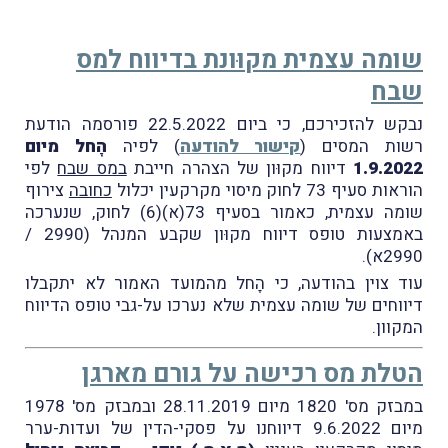
שומה עצמית מקוּונת בדיווח למס
שבח
נבקש להזכירכם, כי ביום 22.5.2022 פורסמה הודעת
רשות המסים (
קישור להודעה
) לפיה
הָחל מיום
1.9.2022
דיווח מקוּון של הצהרה חייבת
במס שבח
לפי
הוראות סעיף 73 לחוק מיסוי מקרקעין יכלול
כחובה
צירוף
שומה עצמית, כאמור בסעיף 73(א)(6) לחוק, שנערכה
באמצעות טופס דיווח מקוּון שקבע המנהל (2990 /
2990א).
עוד צוין בהודעה, כי הָחל מהמועד האמור לא יתקבלו
דיווחים של שומה עצמית שלא נערכו על-גבי טופס הדיווח
המקוון.
הטלת מס רכישה על גורם מארגן
במבזק מס' 1820 מיום 28.11.2019 ובמבזק מס' 1978
מיום 9.6.2022 דיווחנו על פסקי-הדין של ועדות-ערר