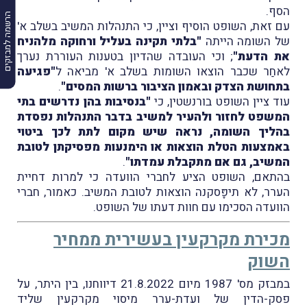
הסף.
הרשמה למבזקים
עם זאת, השופט הוסיף וציין, כי התנהלות המשיב בשלב א'
של השומה הייתה
"בלתי תקינה בעליל ורחוקה מלהניח
את הדעת"
; וכי העובדה שהדיון בטענות העוררת נערך
לאחַר שכבר הוצאו השומות בשלב א' מביאה ל
"פגיעה
בתחושת הצדק ובאמון הציבור ברשות המסים"
.
עוד ציין השופט בורנשטין, כי
"בנסיבות בהן נדרשים בתי
המשפט לחזור ולהעיר למשיב בדבר התנהלות נפסדת
בהליך השומה, נראה שיש מקום לתת לכך ביטוי
באמצעות הטלת הוצאות או הימנעות מפסיקתן לטובת
המשיב, גם אם מתקבלת עמדתו"
.
בהתאם, השופט הציע לחברי הוועדה כי למרות דחיית
הערר, לא תיפָּסקנה הוצאות לטובת המשיב. כאמור, חברי
הוועדה הסכימו עם חוות דעתו של השופט.
מכירת מקרקעין בעשירית ממחיר
השוק
במבזק מס' 1987 מיום 21.8.2022 דיווחנו, בין היתר, על
פסק-הדין של ועדת-ערר מיסוי מקרקעין שליד