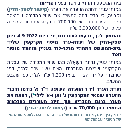
בית-המשפט המחוזי בחיפה בעניין
קריימן
.
באותו עניין, דחתה הוועדה את הערר (
קישור לפסק-הדין
)
וקבעה, כי בדין דחה המשיב את שווי המכירה שהוצהר
על-ידי העורר בסך של 700,000 ₪ וקבע את שווי המכירה
על סך של 3,000,000 ש"ח.
בהמשך לכך, נבקש לעדכנכם, כי ביום 4.9.2022 ניתן
פסק-הדין של ועדת-ערר מיסוי מקרקעין שליד
בית-המשפט המחוזי מרכז-לוד בעניין מוחמד מנסור
ואח'.
באותו עניין, נדוֹנה השְאֵלה מהו שווי המכירה של עסקת
מקרקעין שביצעו העוררים: האם 120 ש"ח למ"ר, כפי
שהוצהר על-ידי הצדדים, או 1,200 ש"ח למ"ר, כפי שקבע
המשיב.
ועדת-הערר
(יו"ר הוועדה השופט ד"ר א' גורמן וחברי
הוועדה שמאי המקרקעין ג' נתן ו-א' לילי
*
),
דחתה את
הערר ברובו המכריע תוך חיוב העוררים בהוצאות
המשיב בסך 70,000 ש"ח
(
קישור לפסק-הדין
).
* ראו, בין היתר, את חווֹת דעתם של חברי הוועדה הכוללות ניתוח שמאי
של הסוגיה שבמחלוקת.