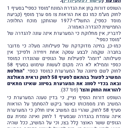
הערעור
(
קישור לפסק-הדין
).
השופט דורות בָּחן את הגדרת המונח "מוסד כספי" בסעיף 1
לחוק מע"מ כמו גם את הוראות צו מס ערך מוסף (קביעת
מוסד כספי), התשל"ז-1977 שהותקן מוכח החלופה
החמישית להגדרה האמורה.
לדבריו, אין מחלוקת כי המערערת אינה עונה להגדרה של
"מוסד כספי".
כמו-כן, בחינה מדוקדקת של פעילותה מעלה כי מדובר
בחברה שקָמה לבצע עסקה אחת ויחידה ולפיכך אין
פעילותה "דומה" לפעילות של הגופים שהוגדרו כמוסד
כספי וממילא לא היה מקום לעשות שימוש בסעיף 58
לחוק לשם סיוּוגה של המערערת כמוסד כספי.
"החלטת
המשיב לפעול בהתאם לסעיף 58 לחוק נראית מאולצת
ובאה בכדי לסווג את המערערת בסיווג שאינו מתאים
להוראות החוק והצו
" (פס' 37).
השופט דורות הוסיף וציין, כי בדין טענה המערערת כי
המשיב חרג מסמכותו כאשר ביקש להסתמך על הוראות
סעיף 58 לחוק, שהרי גם המשיב אינו חולק כי המערערת
אינה עומדת בהגדרה שבסעיף 1 לחוק ואינה נמנית עם
הגופים ששר האוצר כָּלל בצו; וכי על המשיב, ככל שהיה