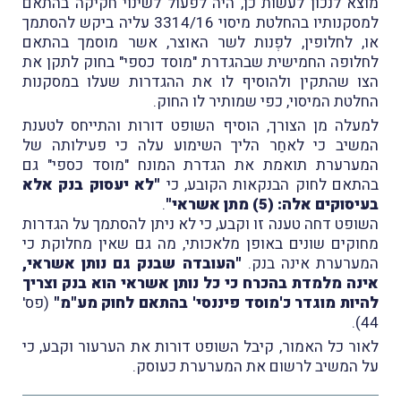
מוצא לנכון לעשות כן, היה לפעול לשינוי חקיקה בהתאם
למסקנותיו בהחלטת מיסוי 3314/16 עליה ביקש להסתמך
או, לחלופין, לפְנות לשר האוצר,
אשר מוסמך בהתאם
לחלופה החמישית שבהגדרת "מוסד כספי" בחוק לתקן את
הצו שהתקין ולהוסיף לו את ההגדרות שעלו במסקנות
החלטת המיסוי, כפי שמותיר לו החוק.
למעלה מן הצורך, הוסיף השופט דורות והתייחס לטענת
המשיב כי לאחַר הליך השימוע עלה כי פעילותה של
המערערת תואמת את הגדרת המונח "מוסד כספי" גם
בהתאם לחוק הבנקאות הקובע, כי
"לא יעסוק בנק אלא
בעיסוקים אלה: (5) מתן אשראי"
.
השופט דחה טענה זו וקבע, כי לא ניתן להסתמך על הגדרות
מחוקים שונים באופן מלאכותי, מה גם שאין מחלוקת כי
המערערת אינה בנק.
"העובדה שבנק גם נותן אשראי,
אינה מלמדת בהכרח כי כל נותן אשראי הוא בנק וצריך
להיות מוגדר כ'מוסד פיננסי' בהתאם לחוק מע"מ"
(פס'
44).
לאור כל האמור, קיבל השופט דורות את הערעור וקבע, כי
על המשיב לרשום את המערערת כעוסק.