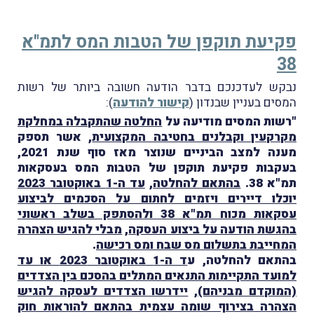
פקיעת תוקפן של הטבות המס לתמ"א
38
נבקש לעדכנכם בדבר הודעה חשובה ביותר של רשות
המסים בעניין שבנדון (
קישור להודעה
):
"רשות המסים מודיעה על
החלטה שהתקבלה במחלקת
מקרקעין וקבלנים בחטיבה המקצועית
, אשר תספק
מענה למצב הביניים שנוצר מאז סוף שנת 2021,
בעקבות פקיעת תוקפן של הטבות המס בעסקאות
תמ"א 38.
בהתאם להחלטה
,
עד ה-1 באוקטובר 2023
יוכלו דיירים ויזמים לחתום על הסכמים לביצוע
עסקאות מכוח תמ"א 38 ולהסתפק בשלב ראשוני
בהגשת הודעה על ביצוע העסקה
,
מבלי להגיש הצהרה
המחייבת בתשלום מס שבח ומס רכישה
.
בהתאם להחלטה, ע
ד ה-1 באוקטובר 2023 או עד
למועד התקיימות התנאים המתלים בהסכם בין הצדדים
(המוקדם מבניהם)
,
יידרשו הצדדים לעסקה להגיש
הצהרה בצירוף שומה עצמית בהתאם להוראות חוק