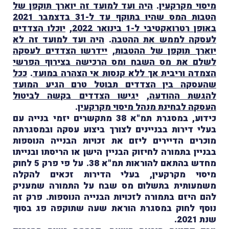
מיסוי מקרקעין
.
היה ועד למועד זה יוארך תוקפן של
הטבות המס שהיו בתוקף עד ל-31 בדצמבר 2021
באופן רטרואקטיבי ל-1 בינואר 2022
,
יוכלו הצדדים
לעסקה לממש את ההטבה
.
היה ועד למועד זה לא
יוארך תוקפן של ההטבות
,
יידרשו הצדדים לעסקה
לשלם את מס השבח ומס הרכישה בצירוף הפרשי
הצמדה וריבית אך ללא קנסות אי הצהרה במועד
.
ככל
שהעסקה בין הצדדים תבוטל טרם הגיע המועד
להגשת ההודעה
,
יגישו הצדדים בקשה לביטול
העסקה לבחינת מנהל מיסוי מקרקעין
.
כידוע, במסגרת תמ"א 38 מתקשרים יזמי בנייה עם
בעלי דירות בבניינים לצורך ביצוע עסקה ובמסגרתה
מוכרים הדיירים ליזם את זכויות הבנייה הנוספות
בבניין בתמורה לחיזוק הבניין הישן או הריסתו ובנייתו
מחדש בהתאם להוראות תמ"א 38. על פי פרק 5 לחוק
מיסוי מקרקעין, בעלי הדירות זכאים להקלה
משמעותית בתשלום מס שבח על התמורה שמעניק
להם היזם בתמורה לזכויות הבנייה הנוספות. פרק זה
נוסף לחוק במסגרת הוראת שעה שתוקפה פג בסוף
שנת 2021.