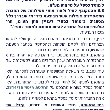
כ'מוסד כספי' על פי חוק מע"מ.
6.8 מהמקובץ לעיל ולאור אופי פעילותה של החברה
המאפיינים פעילות אשר מבוצעת בידי מי שבדרך כלל
מסווגים כ"מוסד כספי" לעניין חוק מע"מ, הרי
שלעמדתנו על החברה להיות מסווגת כ'מוסד כספי'."
מכאן הערעור.
יצוין, כי הצדדים הסכימו ביניהם במהלך הדיון שלא להגיש
תצהירים ולא לקיים הוכחות ולהסתפק בכתבי הטענות
שהוגשו, בתוספת השלמות טיעון קצרות.
בהתאם, קבע בית-המשפט, כי ההכרעה לא תהיה ביחס
למחלוקות העובדתיות שבין הצדדים בנוגע לפעילותה של
המערערת אלא במחלוקת המשפטית בלבד.
עוד נקבע, כי השְאֵלה המשפטית שעומדת להכרעה היא
האם יכול היה המשיב להשתמש בסמכות המוקנית לו,
בהתאם לסעיף 58 לחוק, בכדי לקבוע כי המערערת היא
"מוסד כספי" כשהוא מתבסס על
החלטת מיסוי 3314/16
,
גם במקרה שאין מחלוקת כי המערערת אינה עומדת באף
אחת מהגדרות "מוסד כספי" בהתאם לסעיף 1 לחוק.
בית-המשפט
, מפי השופט א' דורות,
קיבל את