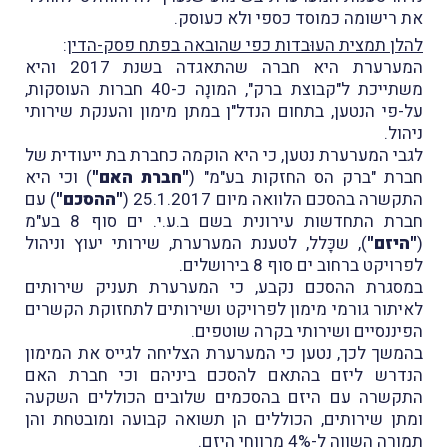
את רישומה כמוסד כספי ולא כעוסק.
להלן תמצית העוּבדות כפי שהובאה בפתח פסק-הדין
:
המערערת היא חברה שהתאגדה בשנת 2017 והיא
משתייכת ל"קבוצת ברק", המונָה כ-40 חברות העוסקות,
על-פי הנטען, בתחום הנדל"ן במתן מימון והענקת שירותי
ניהול.
לגבי המערערת נטען, כי היא הוקמה כחברת בת ייעודית של
חברת "ברק הס החזקות בע"מ" (
"חברת האם"
) וכי היא
התקשרה בהסכם הלוואה מיום 25.1.2017 (
"ההסכם"
) עם
חברת התחדשות עירונית בשם ב.ע.י. ים סוף 8 בע"מ
(
"היזם"
), שכָּלל, לטענת המערערת, שירותי יעוץ וניהול
לפרויקט ברחוב ים סוף 8 בירושלים.
במסגרת ההסכם נקבע, כי המערערת תעניק שירותים
לאיתור גורמי מימון לפרויקט ושירותים לתחזוקת הקשרים
הפיננסיים ושירותי בקרה שוטפים.
בהמשך לכך, נטען כי המערערת הצליחה לגייס את המימון
הנדרש ליזם בהתאם להסכם ביניהם וכי חברת האם
התקשרה עם היזם בהסכמים שלובים הכוללים השקעה
ומתן שירותים, הכוללים הן תשואה קבועה ומובטחת והן
תמורה השָווה ל-4% מרִווחי היזם.