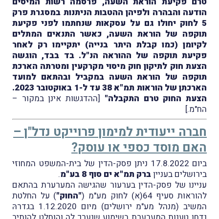
טרם פקיעת הוראת השעה, פרסמה רשות המיסים
הודעה והבהרה ולפיהן ההטבות הניתנות במסגרת פרק
5 לחוק יחולו גם על עסקאות שנחתמו לפני פקיעת
תוקפה של הוראת השעה, כאשר התנאים המתלים
לקיומן (כמו קבלת היתר בנייה) יתקיימו רק לאחר
פקיעת תוקפה של ההוראה הנ"ל. בד בבד, הוגשה
הצעת חוק לתיקון חוק מיסוי מקרקעין ומטרתה הארכת
תוקפה של הוראת השעה במקביל ובהתאם למועד
הארכתן של הוראות תמ"א 38 עד ל-1 באוקטובר 2023.
הצעת החוק טרם התקבלה"
[ההדגשות אינן במקור –
הח"מ.]
חברה ייעודית למימון פרוייקט נדל"ן –
האם מוסד כספי או עוסק?
ביום 17.8.2022 ניתן פסק-הדין של בית-המשפט המחוזי
בירושלים בעניין
ברק תמ"א ים סוף 8 בע"מ
.
עניינו של פסק-הדין בערעור שהגישה המערערת בהתאם
להוראות סעיף 64(א) לחוק מע"מ (
"החוק"
) על החלטת
המשיב (מנהל מע"מ ירושלים) מיום 1.12.2020 בגדרהּ
נדחו טענות המערערת בשימוע שנערך לה והוחלט להותיר