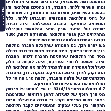
ומאסמכתאות שהומצאו, הינם גיוס אשראי מהמלווים
הרשמה למבזקים
ומתן אשראי ללווה. החברה, הן בהסכם ההלוואה והן
בהסכם השירותים, מוצגת כגורם המממן, זה שאחראי
על גיוס ההלוואות מהמלווים והעברתן ללווה. כלל
התשואה שמפיקה החברה מפעילותה הינה נגזרת
ישירה של הפער שבין תנאי ההלוואות שקיבלה
מהמלווים לבין תנאי ההלוואה שהעניקה ללווה, אשר
נקבעו בהסכם ההלוואה ובהסכם השירותים.
6.6 יתרה מכך, גם התמורה שמקבלת החברה מהלווה
בגין שירותי הייעוץ, הינה תמורה מחושבת רובה ככולה
מסך קרן ההלוואה שהעניקה החברה ללווה. החברה
אינה חשופה לרווחי הפרויקט, אינה לוקחת בו חלק
פעיל וכל תפקידה הוא להעמיד ללווה את ההלוואה לה
הוא זקוק לצורך ביצוע הפרויקט. במקרה דנן, במסגרת
הסכמותיהם של הלווה והחברה, הלווה פרע את סך כל
ההלוואה עוד בטרם סיומו של הפרויקט.
6.7 בהחלטת מיסוי 3314/16
[בנושא]
'הסיווג על פי חוק
מס ערך מוסף של פעילות למתן הלוואות' שפורסמה
באתר רשות המיסים
נקבע כי חברה המפעילה מיזם
המקשר בין בעלי עסקים המעוניינים לקבל הלוואות
לבין גורמים המעוניינים להעניק הלוואה, תירשם