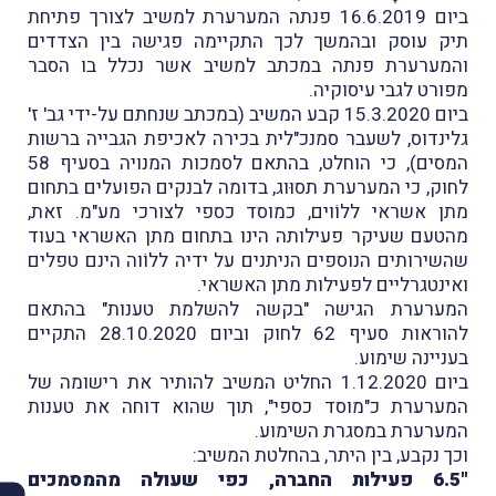
ביום 16.6.2019 פנתה המערערת למשיב לצורך פתיחת
תיק עוסק ובהמשך לכך התקיימה פגישה בין הצדדים
והמערערת פנתה במכתב למשיב אשר נכלל בו הסבר
מפורט לגבי עיסוקיה.
ביום 15.3.2020 קבע המשיב (במכתב שנחתם על-ידי גב' ז'
גלינדוס, לשעבר סמנכ"לית בכירה לאכיפת הגבייה ברשות
המסים), כי הוחלט, בהתאם לסמכות המנויה בסעיף 58
לחוק, כי המערערת תסוּוג, בדומה לבנקים הפועלים בתחום
מתן אשראי ללוֹוים, כמוסד כספי לצורכי מע"מ. זאת,
מהטעם שעיקר פעילותה הינו בתחום מתן האשראי בעוד
שהשירותים הנוספים הניתנים על ידיה ללוֹוה הינם טפלים
ואינטגרליים לפעילות מתן האשראי.
המערערת הגישה "בקשה להשלמת טענות" בהתאם
להוראות סעיף 62 לחוק וביום 28.10.2020 התקיים
בעניינה שימוע.
ביום 1.12.2020 החליט המשיב להותיר את רישומה של
המערערת כ"מוסד כספי", תוך שהוא דוחה את טענות
המערערת במסגרת השימוע.
וכך נקבע, בין היתר, בהחלטת המשיב:
"6.5 פעילות החברה, כפי שעולה מהמסמכים