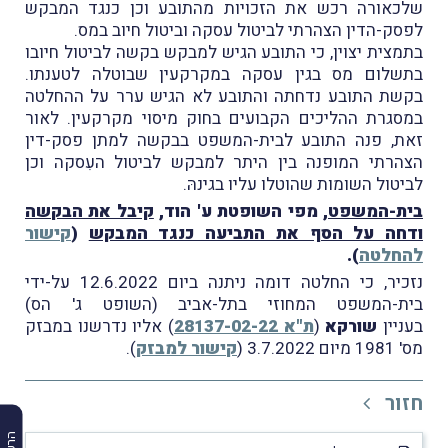
שלכאורה רכש את הזכויות מהתובע וכן כנגד המבקש
לפסק-הדין הצהרתי לביטול עסקה וביטול חיוב במס.
בתמצית יצוין, כי התובע הגיש למבקש בקשה לביטול חיובו
בתשלום מס בגין עסקה במקרקעין שבוטלה לטענתו.
בקשת התובע נדחתה והתובע לא הגיש ערר על ההחלטה
במסגרת ההליכים הקבועים בחוק מיסוי מקרקעין. לאור
זאת, פנה התובע לבית-המשפט בבקשה למתן פסק-דין
הצהרתי המופנה בין היתר למבקש לביטול העִסקה וכן
לביטול השומות שהוטלו עליו בגינהּ.
בית-המשפט
, מפי השופטת ע' הוד,
קיבל את הבקשה
ודחה על הסף את התביעה כנגד המבקש
(
קישור
להחלטה
).
נזכיר, כי החלטה דומה ניתנה ביום 12.6.2022 על-ידי
בית-המשפט המחוזי בתל-אביב (השופט ג' הס)
בעניין
שורקא
(
ת"א 28137-02-22
) אליו נדרשנו במבזק
מס' 1981 מיום 3.7.2022 (
קישור למבזק
).
חזור