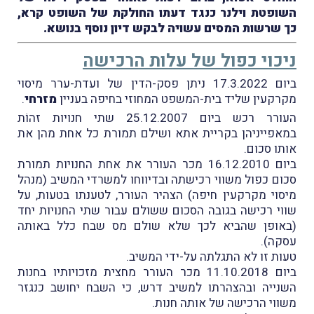
השופטת וילנר כנגד דעתו החולקת של השופט קרא,
כך שרשות המסים עשויה לבקש דיון נוסף בנושא.
ניכוי כפול של עלות הרכישה
ביום 17.3.2022 ניתן פסק-הדין של ועדת-ערר מיסוי
מקרקעין שליד בית-המשפט המחוזי בחיפה בעניין
מזרחי
.
העורר רכש ביום 25.12.2007 שתי חנויות זהוֹת
במאפייניהן בקריית אתא ושילם תמורת כל אחת מהן את
אותו סכום.
ביום 16.12.2010 מכר העורר את אחת החנויות תמורת
סכום כפול משווי רכישתה ובדיווחו למשרדי המשיב (מנהל
מיסוי מקרקעין חיפה) הצהיר העורר, לטענתו בטעות, על
שווי רכישה בגובה הסכום ששולם עבור שתי החנויות יחד
(באופן שהביא לכך שלא שולם מס שבח כלל באותה
עסקה).
טעות זו לא התגלתה על-ידי המשיב.
ביום 11.10.2018 מכר העורר מחצית מזכויותיו בחנות
השנייה ובהצהרתו למשיב דרש, כי השבח יחושב כנגזר
משווי הרכישה של אותה חנות.