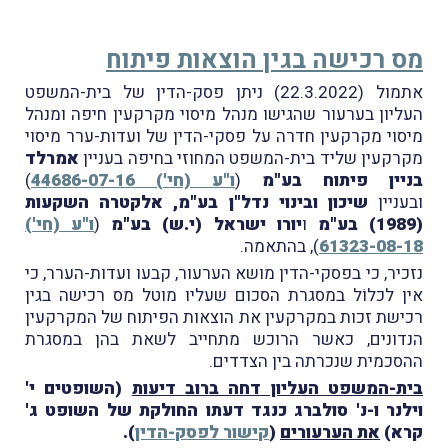
מס רכישה בגין הוצאות פיתוח
אתמול (22.3.2022) ניתן פסק-הדין של בית-המשפט
העליון בערעור שהגישו מנהל מיסוי מקרקעין חיפה ומנהל
מיסוי מקרקעין חדרה על פסקי-הדין של ועדות-ערר מיסוי
מקרקעין שליד בית-המשפט המחוזי בחיפה בעניין
אמרלד
בניין פיתוח בע"מ
(
ו"ע (חי') 44686-07-16
)
ובעניין
שיכון ובינוי נדל"ן בע"מ, אלקטרה השקעות
(1989) בע"מ
ו
יורו ישראל (י.ש) בע"מ
(
ו"ע (חי')
61323-08-18
), בהתאמה.
נזכיר, כי בפסקי-הדין מושא הערעור, קבעו ועדות-הערר, כי
אין לכלוֹל במסגרת הסכום שעליו מוטל מס רכישה בגין
רכישת זכות במקרקעין את הוצאות הפיתוח של המקרקעין
הנדונים, כאשר הרוכש מתחייב לשאת בהן במסגרת
ההסכמית שנכרתה בין הצדדים.
בית-המשפט העליון דחה ברוב דיעות
(השופטים י'
וילנר ו-נ' סולברג כנגד דעתו החולקת של השופט ג'
קרא)
את הערעורים
(
קישור לפסק-הדין
).