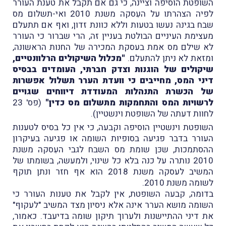
השופטת הוסיפה וציינה, כי גם אם תקבל את טענת העורר
לפיה הצהרתו על העִסקה משנת 2010 ואי-תשלום מס
שבח בגינהּ נעשו בטעות וללא כוונת זדון, ואף אם תתעלם
מעצימת העיניים הבולטת בעניין זה, הרי שברור כי העורר
לא שילם מס אמת בעסקת המכירה של החנות הראשונה,
ומזאת לא ניתן להתעלם.
"מכלול השיקולים הרלוונטיים,
שיקולים של הוגנות וצדק חברתי, העומדים בבסיס
דיני המס, מחייבים כי וועדת הערר תשלול אפשרות
של הכשרת התנהלות המעודדת דיווחים שגויים
לרשויות המס והתחמקות מתשלום מס כדין"
(פס' 23
לחוות דעתה של השופטת וינשטיין).
השופטת וינשטיין הוסיפה וקבעה, כי אין כל בסיס לטענות
העורר בדבר פגיעה בסופיות השומה או פגיעה בעיקרון
ההסתמכות, שכּן שומת מס השבח לגבי העִסקה משנת
2010 נותרה על כנה בלא כל שינוי, ולמעשה, בשומתו של
המשיב לעסקה משנת 2018 הוא אף חזר ונתן תוקף
לשומה משנת 2010.
בדומה, קבעה השופטת, אין לקבל את טענות העורר כי
השומה מושא הערר אינה אלא ניסיון מצד המשיב "לעקוף"
את דיני ההתיישנות ולערוך תיקון שומה בדיעבד. כאמור,