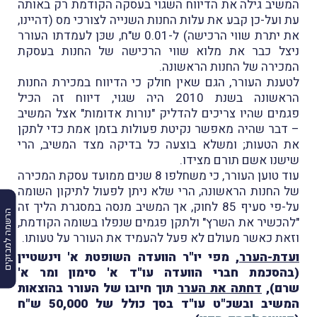
המשיב גילה את הדיווח השגוי בעסקה הקודמת רק באותה
עת ועל-כן קבע את עלות החנות השנייה לצורכי מס (דהיינו,
את יתרת שווי הרכישה) ל-0.01 ש"ח, שכּן לעמדתו העורר
ניצל כבר את מלוא שווי הרכישה של החנות בעסקת
המכירה של החנות הראשונה.
לטענת העורר, הגם שאין חולק כי הדיווח במכירת החנות
הראשונה בשנת 2010 היה שגוי, דיווח זה הכיל
פגמים שהיו צריכים להדליק "נורות אדומות" אצל המשיב
– דבר שהיה מאפשר נקיטת פעולות בזמן אמת כדי לתקן
את הטעות; ומשלא בוצעה כל בדיקה מצד המשיב, הרי
שישנו אשם תורם מצידו.
עוד טוען העורר, כי משחלפו 8 שנים ממועד עסקת המכירה
של החנות הראשונה, הרי שלא ניתן לפעול לתיקון השומה
על-פי סעיף 85 לחוק, אך המשיב מנסה במסגרת הליך זה
הרשמה למבזקים
"להכשיר את השרץ" ולתקן פגמים שנפלו בשומה הקודמת,
וזאת כאשר מעולם לא פעל להעמיד את העורר על טעותו.
ועדת-הערר
, מפי יו"ר הוועדה השופטת א' וינשטיין
(בהסכמת חברי הוועדה עו"ד א' סימון ומר א'
שרם),
דחתה את הערר
תוך חיובו של העורר בהוצאות
המשיב ובשכ"ט עו"ד בסך כולל של 50,000 ש"ח