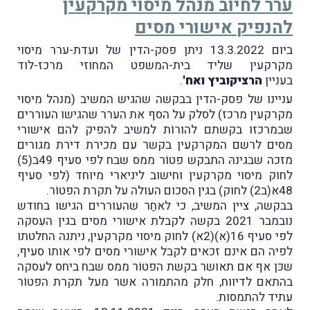
ערר לחיוב מנהל מיסוי מקרקעין
להנפיק אישורי מסים
ביום 13.3.2022 ניתן פסק-הדין של ועדת-ערר מיסוי
מקרקעין שליד בית-המשפט המחוזי מרכז-לוד
בעניין
הרציקוביץ ואח'
.
עניינו של פסק-הדין בבקשה שהגיש המשיב (מנהל מיסוי
מקרקעין מרכז) לסלק על הסף את הערר שהגישו העוררים
שבמרכזו בקשתם להורוֹת למשיב להפיק להם אישורי
מסים לרשם המקרקעין בקשר עם מכירת דירת מגורים
מזכה שבגינהּ התבקש פטוֹר ממס שבח לפי סעיף 49ב(5)
לחוק מיסוי מקרקעין וחישוב ליניארי מיוחד (לפי סעיף
48א(ב2) לחוק) בגין הסכום העולה על תקרת הפטוֹר.
בבקשה, ציין המשיב, כי לאחַר שהעוררים הגישו בחודש
נובמבר 2021 בקשה לקבלת אישורי מסים בגין העִסקה
לפי סעיף 16(א)(2א) לחוק מיסוי מקרקעין, ניתנה החלטתו
לפיה הם אינם זכאים לקבל אישורי מסים לפי אותו סעיף,
שכּן אף אם תאושר בקשת הפטוֹר ממס שבח ביחס לעסקה
בהתאם לדיווח, חלק מהתמורה אשר מעל תקרת הפטוֹר
עתיד להתמסות.