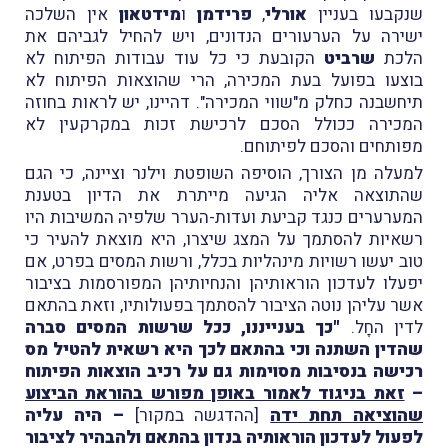
שנקבעו בעניין
אורלי
,
פרידמן
ו
מידטאון
אין השלכה
ישירה על הערעורים הנדונים, ויש להחיל לגביהם את
הלכת
שרביט
הקובעת כי כל עוד עבודות הפיתוח לא
בוצעו בפועל בעת המכירה, הרי שהוצאות הפיתוח לא
תיחשבנה כחלק מ"שווי המכירה". דהיינו, יש לראות בחוזה
המכירה ככולל הסכם לרכישת זכות במקרקעין לא
מפותחים והסכם לפיתוחם.
למעלה מן הצורך, הוסיפה השופטת וילנר וציינה, כי הגם
שהתוצאה אליה הגיעה מייתרת את הדיון בטענת
המערערים כנגד קביעת ועדות-הערר שלפיה המשיבות היו
רשאיות להסתמך על המצג שיצרו, היא מוצאת להעיר כי
טוב יעשו רשויות מינהליות בכלל, ורשות המסים בפרט, אם
יפעלו לעדכון הוראותיהן והנחיותיהן המפורסמות בציבור
אשר עליהן נוטה הציבור להסתמך בפעולותיו, וזאת בהתאם
לדין החָל.
"כך בענייננו, ככל שרשות המסים סברה
שהדין השתנה וכי בהתאם לכך היא רשאית להטיל מס
רכישה בנסיבות מסוימות גם על רכיב הוצאות הפיתוח
–
זאת בניגוד לאמור באופן מפורש בהוראת הביצוע
שהוציאה תחת ידה
[ההדגשה במקור]
– היה עליה
לפעול לעדכון הוראותיה בנדון בהתאם ולהבהיר לציבור