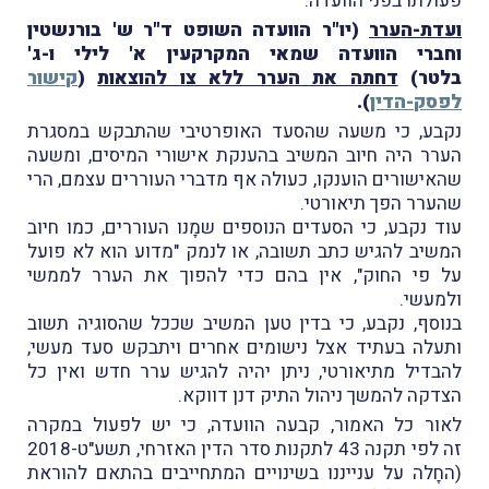
פעולתו בפני הוועדה.
ועדת-הערר
(יו"ר הוועדה השופט ד"ר ש' בורנשטין
וחברי הוועדה שמאי המקרקעין א' לילי ו-ג'
בלטר)
דחתה את הערר ללא צו להוצאות
(
קישור
לפסק-הדין
).
נקבע, כי משעה שהסעד האופרטיבי שהתבקש במסגרת
הערר היה חיוב המשיב בהענקת אישורי המיסים, ומשעה
שהאישורים הוענקו, כעולה אף מדברי העוררים עצמם, הרי
שהערר הפך תיאורטי.
עוד נקבע, כי הסעדים הנוספים שמָנו העוררים, כמו חיוב
המשיב להגיש כתב תשובה, או לנמק "מדוע הוא לא פועל
על פי החוק", אין בהם כדי להפוך את הערר לממשי
ולמעשי.
בנוסף, נקבע, כי בדין טען המשיב שככל שהסוגיה תשוב
ותעלה בעתיד אצל נישומים אחרים ויתבקש סעד מעשי,
להבדיל מתיאורטי, ניתן יהיה להגיש ערר חדש ואין כל
הצדקה להמשך ניהול התיק דנן דווקא.
לאור כל האמור, קבעה הוועדה, כי יש לפעול במקרה
זה לפי תקנה 43 לתקנות סדר הדין האזרחי, תשע"ט-2018
(החָלה על ענייננו בשינויים המתחייבים בהתאם להוראת