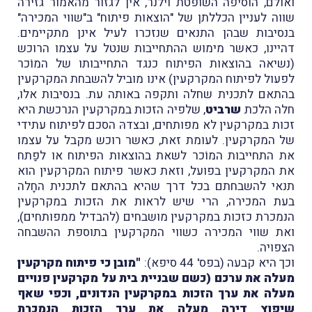
ואולם, הוסיפה השופטת וילנר, אין לגזור מהאמור גזירה
שווה לעניין הכללתן של "הוצאות פיתוח" ב"שווי המכירה"
בנסיבות שבהן התנאים שנזכרו לעיל אינן מתקיימים.
דהיינו, כאשר מימוש ההתחייבות שנטל על עצמו הרוכש
(נשיאה בהוצאות הפיתוח כנגד התחייבותו של המוֹכר
לפעול לפיתוח המקרקעין) אינו מוביל להשבחת המקרקעין
בהתאם לתכנית שחלה ותקפה באותה עת. בנסיבות אלו,
חלה הלכת
שרביט
, שלפיה הזכות במקרקעין הנרכשת היא
זכות במקרקעין לא מפותחים, ובצדהּ הסכם לפיתוח עתידי
של המקרקעין. לעומת זאת, כאשר רוכש מקבל על עצמו
את התחייבות המוֹכר לשאת בהוצאות הפיתוח או לפַתח
את המקרקעין בפועל, וזאת כאשר פיתוח המקרקעין הוא
תנאי להשבחתם בכל דרך שהיא בהתאם לתכנית החָלה
בעת המכירה, הרי שיש לראות את הזכות במקרקעין
הנמכרת כזכות במקרקעין מושבחים (להבדיל ממפותחים),
ואת שווי המכירה כשווי המקרקעין בתוספת ההשבחה
הצפויה.
וכך היא קבעה (בפס' 44 סיפא):
"מובן כי פיתוח מקרקעין
מעלה את ערכם (כשם שבניית בית על מקרקעין פנויים
מעלה את ערך הזכות במקרקעין הנדונים, וכפי שאף
שיפוץ דירה מעלה את ערך הזכות הנמכרת