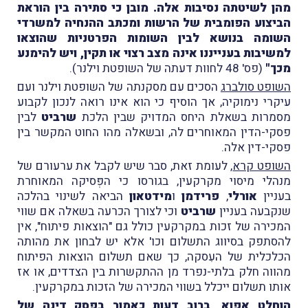
מהן לשיטתה נסיבות אלה. מובן כי סתירה בין הוראת
הביצוע הפומבית של הרשות ומכתב ההנחיה למשרדי
השומה בנושא לבין השומות הפרטניות שהוצאו
למשיבות בענייננו אינה מצב רצוי או תקין, ויש להימנע
מכך"
(פס' 48 לחוות דעתה של השופטת וילנר).
השופט סולברג
הסכים עם מסקנתה של השופטת וילנר ועם
עיקרי נימוקיה, אך הוסיף כי הוא אינו רואה לנכון לקבוע
מסמרות בשאלת היחס המדויק שבין הלכת
שרביט
לבין
פסקי-הדין המאוחרים לה, ובשאלה מהו החוט המקשר בין
פסקי-דין אלה.
השופט קרא
, לעומת זאת, סבר שיש לקבל את ערעורם של
מנהלי מיסוי מקרקעין, בגורסו כי הפְּסיקה המאוחרת
בעניין
אורלי
,
פרידמן
ו
מידטאון
הביאה לשינוי בהלכה
שנקבעה בעניין
שרביט
וכי לצורך הכרעה בשאלה אם שווי
המכירה של זכות במקרקעין כולל גם "הוצאות פיתוח", אין
להסתפק בסיווג התשלום וכו' אלא יש לבחון את מהותה
הכלכלית של העִסקה, כך שאם תשלום הוצאות הפיתוח
מהווה חלק בלתי-נפרד מן ההתקשרות בין הצדדים, או אז
אותו תשלום ייכלל בשווי המכירה של הזכות במקרקעין.
הוחלט אפוא, ברוב דעות כאמור בפסק דינה של