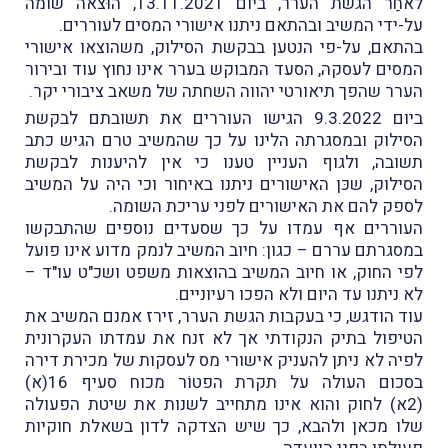
לאחַר הגשת הערר, ביום 13.11.2021, הוּצאה שומה
על-ידי המשיב ובהתאם ניתנו אישורי המסים לעוררים.
בהתאם, על-פי הנטען בבקשת הסילוק, משהוצאו אישורי
המסים לעסקה, הסעד המבוקש בערר אינו נחוץ עוד ובירור
הערר שהפך תיאורטי יהווה השחתה של משאב ציבורי יקר.
ביום 9.3.2022 הגישו העוררים את תשובתם לבקשת
הסילוק ובמסגרתה הלינו על כך שהמשיב טרם הגיש כתב
תשובה, ולגוף העניין טענו כי אין להיענות לבקשת
הסילוק, שכּן האישורים ניתנו באיחור וכי היה על המשיב
לספק להם את האישורים לפני עריכת השומה.
העוררים אף עמדו על כך שסעדים נוספים שהתבקשו
במסגרתם עררם – כגון: חיוב המשיב לנמק מדוע אינו פועל
לפי החוק, או חיוב המשיב בהוצאות משפט ושכ"ט עו"ד –
לא ניתנו עד היום ולא הפכו רעיוניים.
עוד הודגש, כי בעקבות הגשת הערר, זירז אמנם המשיב את
הטיפול בתיק הנקודתי אך לא זנח את עמדתו העקרונית
לפיה לא ניתן להעניק אישורי מס לעסקות של מכירת דירה
בסכום העולה על תקרת הפטוֹר מכוח סעיף 16(א)
(2א) לחוק והוא אינו מתחייב לשנות את שיטת הפעולה
שלו מכאן ולהבא, כך שיש הצדקה לדון בשאלת חוקיות