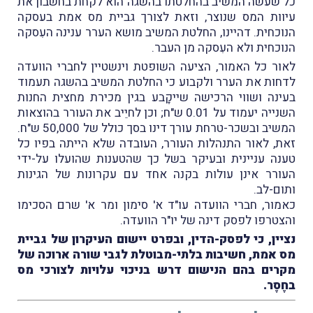
כל שעשה המשיב בהחלטתו בהשגה הוא לקחת בחשבון את
עיוות המס שנוצר, וזאת לצורך גביית מס אמת בעסקה
הנוכחית. דהיינו, החלטת המשיב מושא הערר ענינה העִסקה
הנוכחית ולא העִסקה מן העבר.
לאור כל האמור, הציעה השופטת וינשטיין לחברי הוועדה
לדחות את הערר ולקבוע כי החלטת המשיב בהשגה תעמוד
בעינה ושווי הרכישה שייקָבע בגין מכירת מחצית החנות
השנייה יעמוד על 0.01 ש"ח; וכן לחיֵיב את העורר בהוצאות
המשיב ובשכר-טרחת עורך דינו בסך כולל של 50,000 ש"ח.
זאת, לאור התנהלות העורר, העובדה שלא הייתה בפיו כל
טענה עניינית ובעיקר בשל כך שהטענות שהועלו על-ידי
העורר אינן עולות בקנה אחד עם עקרונות של הגינות
ותום-לב.
כאמור, חברי הוועדה עו"ד א' סימון ומר א' שרם הסכימו
והצטרפו לפסק דינה של יו"ר הוועדה.
נציין, כי לפסק-הדין, ובפרט יישום העיקרון של גביית
מס אמת, חשיבות בלתי-מבוטלת לגבי שורה ארוכה של
מקרים בהם הנישום דרש בניכוי עלויות לצורכי מס
בחֶסֶר.