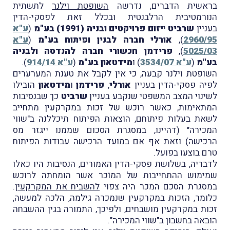
בראשית הדברים, נדרשה
השופטת וילנר
לתשתית
הנורמטיבית הרלבנטית ובכלל זאת לפסקי-הדין
בעניין
שרביט
י
יזום פרויקטים ובניה (1991) בע"מ
(
ע"א
2960/95
),
אורלי חברה לבנין ופיתוח בע"מ
(
ע"א
5025/03
),
פרידמן חכשורי חברה להנדסה ולבניה
בע"מ
(
ע"א 3534/07
) ו
מידטאון בע"מ
(
ע"א 914/14
).
השופטת וילנר קבעה, כי אין לקבל את טענת המערערים
לפיה פסקי-הדין בעניין
אורלי
,
פרידמן
ו
מידטאון
הובילו
לשינוי המצב המשפטי שנקבע בעניין
שרביט
כך שבנסיבות
המתאימות, כאשר רוכש של זכות במקרקעין מתחייב
לשאת בעלות פיתוחם, הוצאות הפיתוח תיכללנה ב"שווי
המכירה" (דהיינו, במסגרת הסכום שממנו ייגזר מס
הרכישה) וזאת אף אם במועד הרכישה עבודות הפיתוח
טרם בוצעו בפועל.
לדבריה, בשלושת פסקי-הדין האמורים, הנסיבות היו כאלו
שמימוש ההתחייבות של המוֹכר אשר הומחתה לרוכש
במסגרת הסכם המכר היה צפוי
להשביח את המקרקעין
.
כלומר, הזכות במקרקעין שנמכרה גילמה, הלכה למעשה,
זכות במקרקעין מושבחים, ולפיכך, התמורה בגין ההשבחה
הובאה בחשבון ב"שווי המכירה".