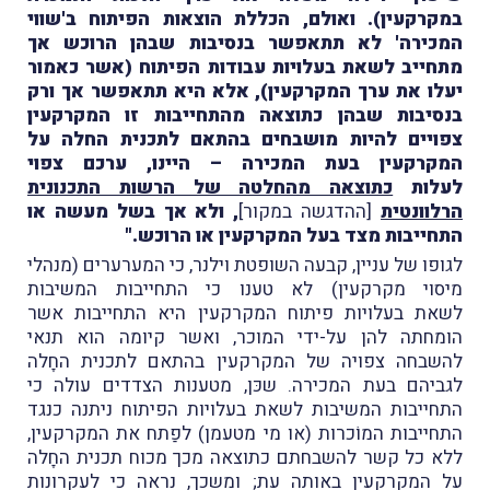
במקרקעין). ואולם, הכללת הוצאות הפיתוח ב'שווי
המכירה' לא תתאפשר בנסיבות שבהן הרוכש אך
מתחייב לשאת בעלויות עבודות הפיתוח (אשר כאמור
יעלו את ערך המקרקעין), אלא היא תתאפשר אך ורק
בנסיבות שבהן כתוצאה מהתחייבות זו המקרקעין
צפויים להיות מושבחים בהתאם לתכנית החלה על
המקרקעין בעת המכירה – היינו, ערכם צפוי
לעלות
כתוצאה מהחלטה של הרשות התכנונית
הרלוונטית
[ההדגשה במקור]
, ולא אך בשל מעשה או
התחייבות מצד בעל המקרקעין או הרוכש."
לגופו של עניין, קבעה השופטת וילנר, כי המערערים (מנהלי
מיסוי מקרקעין) לא טענו כי התחייבות המשיבות
לשאת בעלויות פיתוח המקרקעין היא התחייבות אשר
הומחתה להן על-ידי המוכר, ואשר קיומה הוא תנאי
להשבחה צפויה של המקרקעין בהתאם לתכנית החָלה
לגביהם בעת המכירה. שכּן, מטענות הצדדים עולה כי
התחייבות המשיבות לשאת בעלויות הפיתוח ניתנה כנגד
התחייבות המוֹכרות (או מי מטעמן) לפַתח את המקרקעין,
ללא כל קשר להשבחתם כתוצאה מכך מכוח תכנית החָלה
על המקרקעין באותה עת; ומשכך, נראה כי לעקרונות