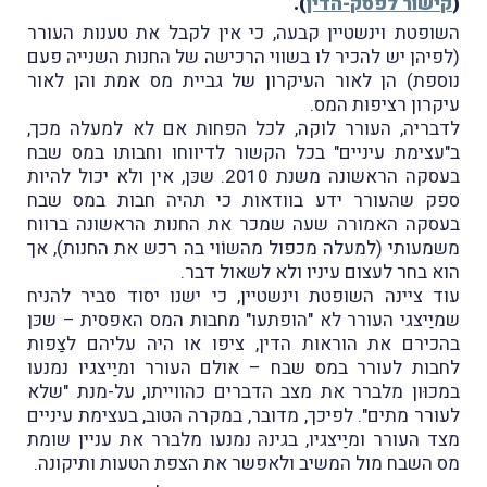
(
קישור לפסק-הדין
).
השופטת וינשטיין קבעה, כי אין לקבל את טענות העורר
(לפיהן יש להכיר לו בשווי הרכישה של החנות השנייה פעם
נוספת) הן לאור העיקרון של גביית מס אמת והן לאור
עיקרון רציפות המס.
לדבריה, העורר לוקה, לכל הפחות אם לא למעלה מכך,
ב"עצימת עיניים" בכל הקשור לדיווחו וחבותו במס שבח
בעסקה הראשונה משנת 2010. שכּן, אין ולא יכול להיות
ספק שהעורר ידע בוודאות כי תהיה חבות במס שבח
בעסקה האמורה שעה שמכר את החנות הראשונה ברווח
משמעותי (למעלה מכפול מהשוֹוי בה רכש את החנות), אך
הוא בחר לעצום עיניו ולא לשאול דבר.
עוד ציינה השופטת וינשטיין, כי ישנו יסוד סביר להניח
שמיַיצגי העורר לא "הופתעו" מחבות המס האפסית – שכּן
בהכירם את הוראות הדין, ציפו או היה עליהם לצַפות
לחבות לעורר במס שבח – אולם העורר ומיַיצגיו נמנעו
במכוּון מלברר את מצב הדברים כהווייתו, על-מנת "שלא
לעורר מתים". לפיכך, מדובר, במקרה הטוב, בעצימת עיניים
מצד העורר ומיַיצגיו, בגינהּ נמנעו מלברר את עניין שומת
מס השבח מול המשיב ולאפשר את הצפת הטעות ותיקונה.