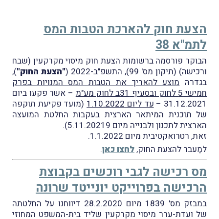
הצעת חוק להארכת הטבות המס
לתמ"א 38
הבוקר פורסמה ברשומות הצעת חוק מיסוי מקרקעין (שבח
ורכישה) (תיקון מס' 99), התשפ"ב-2022 (
"הצעת החוק"
),
בגדרהּ
מוצע להאריך את הטבות המס המנויות בפרק
חמישי 5 לחוק ובסעיף 31ב לחוק מע"מ
– אשר פקעו ביום
31.12.2021 –
עד ליום 1.10.2022
(מועד פקיעת תוקפה
של תוכנית המיתאר הארצית בעקבות החלטת המועצה
הארצית לתכנון ולבנייה מיום 5.11.20219).
זאת, רטרואקטיבית מיום 1.1.2022.
למַעבר להצעת החוק,
לחצו כאן
.
מס רכישה לגבי רוכשים בקבוצת
הרכישה בפרוייקט יונייטד שרונה
במבזק מס' 1839 מיום 28.2.2020 דיווחנו על החלטתה
של ועדת-ערר מיסוי מקרקעין שליד בית-המשפט המחוזי