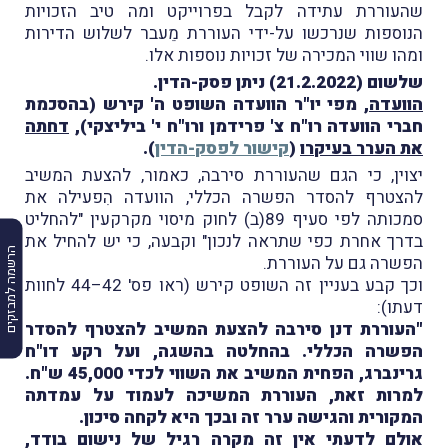
שהעוררת עתידה לקבל בפרוייקט ומה טיב הזכויות
הנוספות שנרכשו על-ידי העוררת מֵעבר לשלוש הדירות
ומהו שווי המכירה של זכויות נוספות אלו.
שלשום (21.2.2022) ניתן פסק-הדין.
הוועדה
, מפי יו"ר הוועדה השופט ה' קירש (בהסכמת
חברי הוועדה רו"ח צ' פרידמן ורו"ח י' ביליצקי),
דחתה
את הערר בעיקרו
(
קישור לפסק-הדין
).
יצוין, כי הגם שהעוררת סירבה, כאמור, להצעת המשיב
להצטרף להסדר הפשרה הכללי, הוועדה הִפעילה את
סמכותה לפי סעיף 89(ב) לחוק מיסוי מקרקעין "להחליט
בדרך אחרת כפי שתראה לנכון" וקבעה, כי יש להחיל את
הרשמה למבזקים
הפשרה גם על העוררת.
וכך קבע בעניין זה השופט קירש (ראו פס' 42–44 לחוות
דעתו):
"העוררת דנן סירבה להצעת המשיב להצטרף להסדר
הפשרה הכללי. בהחלטה בהשגה, ועל רקע דו"ח
גרינברג, הפחית המשיב את השווי לכדי 45,000 ש"ח.
למרות זאת, העוררת המשיכה לעמוד על עמדתה
המקורית והגישה ערר זה ובכך היא לקחה סיכון.
אולם לדעתי אין זה מקרה רגיל של נישום בודד,