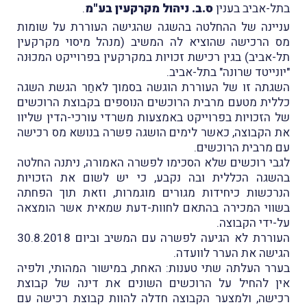
בתל-אביב בענין
ס.ב. ניהול מקרקעין בע"מ
.
עניינה של ההחלטה בהשגה שהגישה העוררת על שומות
מס הרכישה שהוציא לה המשיב (מנהל מיסוי מקרקעין
תל-אביב) בגין רכישת זכויות במקרקעין בפרוייקט המכוּנה
"יונייטד שרונה" בתל-אביב.
השגתה זו של העוררת הוגשה בסמוך לאחַר הגשת השגה
כללית מטעם מרבית הרוכשים הנוספים בקבוצת הרוכשים
של הזכויות בפרוייקט באמצעות משרדי עורכי-הדין שליוו
את הקבוצה, כאשר לימים הושגה פשרה בנושא מס רכישה
עם מרבית הרוכשים.
לגבי רוכשים שלא הסכימו לפשרה האמורה, ניתנה החלטה
בהשגה הכללית ובה נקבע, כי יש לשום את הזכויות
הנרכשות כיחידות מגורים מוגמרות, וזאת תוך הפחתה
בשווי המכירה בהתאם לחוות-דעת שמאית אשר הומצאה
על-ידי הקבוצה.
העוררת לא הגיעה לפשרה עם המשיב וביום 30.8.2018
הגישה את הערר לוועדה.
בערר העלתה שתי טענות: האחת, במישור המהותי, ולפיה
אין להחיל על הרוכשים השונים את דינה של קבוצת
רכישה, ולמצער הקבוצה חדלה להוות קבוצת רכישה עם