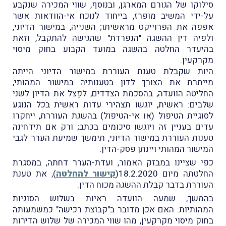
סילוקו של הגורם המארגן, ובנוסף, שווי המכירה שנקבע
על-ידי המשיב מופרז, בייחוד לנוכח אי-הוודאות אשר
אפפה את הפרוייקט מראשיתו; השנייה, במישור הדיוני,
ולפיה דין ההשגה "הנפרדת" שהגישה להתקבל, וזאת
בהיעדר החלטה בהשגה במועד הקבוע בחוק מיסוי
מקרקעין.
היות שקבלת טענת העוררת במישור הדיוני הייתה
מייתרת את הצורך לדון בטענותיה במישור המהותי,
הִחליטה הוועדה, בהסכמת הצדדים, לפַצל את הדיון לשני
שלבים: ראשית, יוגשו תצהירי עדות ראשית בכל הנוגע
לסוגיית הטיפול (או אי-הטיפול) בהשגת העוררת, ייחקרו
עדים בעניין זה ויוגשו סיכומים בכתב; ורק אם תידחינה
טענות העוררת במישור הדיוני, תימשך שמיעת הערר לגבי
המישור המהותי ויינתן פסק-הדין.
כפי שציינו במבזק האמור, ועדת-הערר דחתה, במסגרת
החלטתה מיום 18.2.2020(
קישור להחלטה
), את טענת
העוררת בדבר קבלת ההשגה מכוח הדין.
בהמשך, שמעה הוועדה ראיות בשלוש הסוגיות
המהותיות: האם אכן מדובר ב"קבוצת רכישה" כמשמעותה
בחוק מיסוי מקרקעין, מהו שווי המכירה של שלוש הדירות