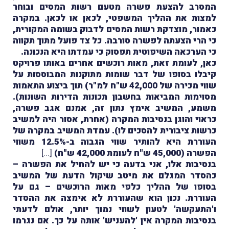
המסרב להצעת פשרה מטעם רשות המסים ובוחר
למצות את ההליך המשפטי, לכאן או לכאן. במקרה
כאמור, מוצדקת רשות המסים לדבוק בשומה המקורית,
כי הרי הצעתה לפשרה סורבה. כל צד פועל מתוך תקווה
כי הערכאה השיפוטית תפסוק כי עמדתו היא הנכונה.
כאן, לעומת זאת, מאות רוכשים אחרים באותו פרויקט
קיבלו בסופו של דבר שומות מתוקנות המבוססות על
שווי מכירה של 42,000 ש"ח למ"ר) תוך ביצוע התאמות
מסוימות המביאות בחשבון תכונות הדירות השונות).
משמע, המשיב אימץ נתון זה, אמנם אגב פשרה,
כראוי והוגן בנסיבות המקרה (אחרת, אסור היה למשיב
כרשות ציבורית להסכים לו). עמדת המשיב במקרה של
העוררת היא להותיר שווי הגבוה ב-12.5% משווי
הפשרה (45,000 ש"ח לעומת 42,000 ש"ח)
[...]
בנסיבות אלו, אני בדעה כי יש להחיל את הפשרה –
כהסדר המגלם את מיטב שיקול הדעת של המשיב
בסופו של ההליך כלפי מאות הרוכשים – גם על
העוררת. נכון הוא שהעוררת לא אימצה את ההסדר
ו'התעקשה' לטעון לשווי נמוך יותר, אולם לדעתי
בנסיבות המקרה אין 'להעניש' אותה על כך. אם נגרמו