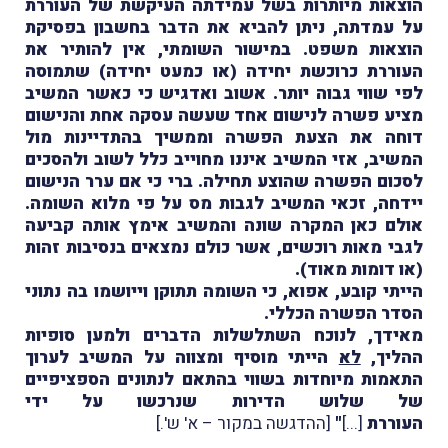
הוצאות מיותרות בשל עמידתה העיקשת של העוררת
על עמדתה, ניתן להביא את הדבר בחשבון בפסיקת
הוצאות משפט. במישור השומתי, אין להותיר את
העוררת כרוכשת יחידה (או כמעט יחידה) שתמוסה
לפי שווי גבוה יותר. אשוב ואדגיש כי כאשר המשיב
מציע פשרה לנישום אחד שעשה עסקה אחת והנישום
דוחה את הצעת הפשרה וממשיך בהתדיינות מול
המשיב, אזי המשיב איננו מחוייב כלל לשוב ולהסכים
לסכום הפשרה שהוצע תחילה. ברי כי אם ערר הנישום
יידחה, זכאי המשיב לגבות מס על פי מלוא השומה.
אולם כאן המקרה שונה והמשיב אימץ אותה קביעה
לגבי מאות רוכשים, אשר כולם נמצאים בנסיבות זהות
(או דומות מאוד).
הייתי קובע, אפוא, כי השומה תתוקן וייושמו בה נתוני
הסדר הפשרה הכללי.
מאידך, לנוכח השתלשלות הדברים ולמען סופיות
ההליך,
לא
הייתי מוסיף ומצווה על המשיב לערוך
התאמות מיוחדות בשווי בהתאם לנתונים הספציפיים
של שלוש הדירות שנרכשו על ידי
העוררת
[...]
"
[ההדגשה במקור – א' ש'.]